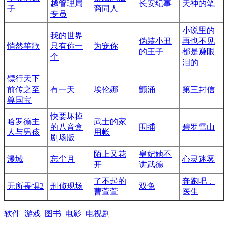
越管理局
长安纪事
天神的笔
子
裔同人
专员
小说里的
我的世界
伪装小丑
再也不见
悄然笙歌
只有你一
为宠你
的王子
都是赚眼
个
泪的
镖行天下
前传之至
有一天
埃伦娜
颤涌
第三封信
尊国宝
快要坏掉
哈罗德主
武士的家
的八音盒
围捕
碧罗雪山
人与男孩
用帐
剧场版
陌上又花
皇妃她不
漫城
忘尘月
心灵迷雾
开
讲武德
了不起的
奔跑吧，
无所畏惧2
刑侦现场
双兔
曹萱萱
医生
软件
游戏
图书
电影
电视剧