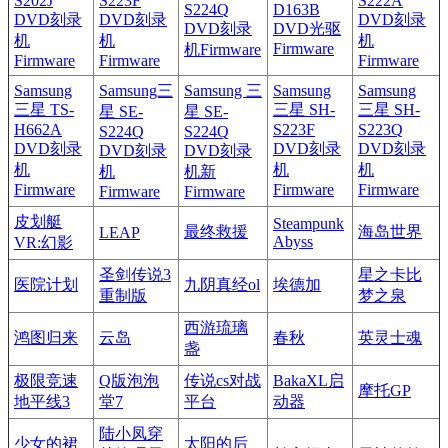
S202J
S223F
S222A
S224Q
D163B
DVD刻录
DVD刻录
DVD刻录
DVD刻录
DVD光驱
机
机
机
Firmware
机Firmware
Firmware
Firmware
Firmware
Samsung
Samsung三
Samsung 三
Samsung
Samsung
三星 TS-
三星 SH-
三星 SH-
星 SE-
星 SE-
H662A
S223F
S223Q
S224Q
S224Q
DVD刻录
DVD刻录
DVD刻录
DVD刻录
DVD刻录
机
机
机
机
机新
Firmware
Firmware
Firmware
Firmware
Firmware
皮划艇
Steampunk
最终救援
海岛世界
LEAP
Abyss
VR:幻影
圣剑传说3
星之卡比
医院计划
九阴真经ol
埃德加
重制版
梦之泉
西游琉璃
鸿图归来
云岛
春秋
英灵士魂
盏
极限竞速
Q版泡泡
传说cs对战
BakaXL启
摩托GP
地平线3
堂7
平台
动器
陆小凤穿
少女的裙
太阳的后