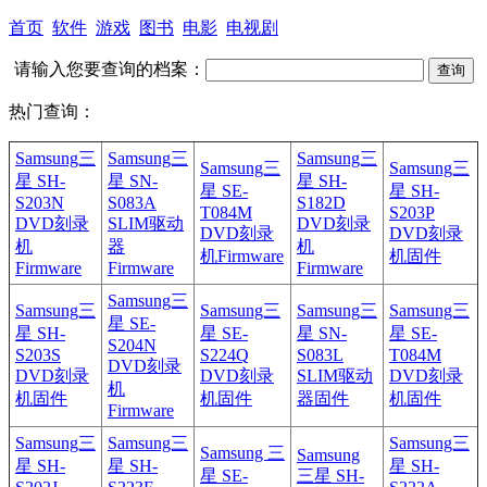
首页
软件
游戏
图书
电影
电视剧
请输入您要查询的档案：
热门查询：
Samsung三
Samsung三
Samsung三
Samsung三
Samsung三
星 SH-
星 SN-
星 SH-
星 SE-
星 SH-
S203N
S083A
S182D
T084M
S203P
DVD刻录
SLIM驱动
DVD刻录
DVD刻录
DVD刻录
机
器
机
机Firmware
机固件
Firmware
Firmware
Firmware
Samsung三
Samsung三
Samsung三
Samsung三
Samsung三
星 SE-
星 SH-
星 SE-
星 SN-
星 SE-
S204N
S203S
S224Q
S083L
T084M
DVD刻录
DVD刻录
DVD刻录
SLIM驱动
DVD刻录
机
机固件
机固件
器固件
机固件
Firmware
Samsung三
Samsung三
Samsung三
Samsung 三
Samsung
星 SH-
星 SH-
星 SH-
星 SE-
三星 SH-