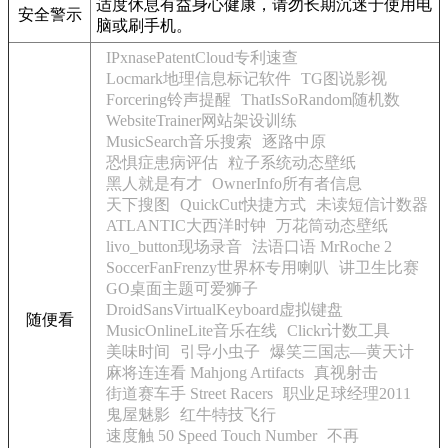
适度休息有益身心健康，请勿长期沉迷于使用电
安全警示
脑或刷手机。
IPxnasePatentCloud专利速查
Locmark地理信息标记软件
TG图说影视
Forcering铃声提醒
ThatIsSoRandom随机数
WebsiteTrainer网站架设训练
MusicSearch音乐搜索
逐路中原
恐惧症患病评估
粒子系统动态壁纸
黑人就是有才
OwnerInfo所有者信息
天下搜图
QuickCut快捷方式
未读短信计数器
ATLANTIC大西洋时钟
万花筒动态壁纸
livo_button现场录音
法语口语 MrRoche 2
SoccerFanFrenzy世界杯专用喇叭
讲卫生比赛
GO桌面主题可爱狮子
DroidSansVirtualKeyboard虚拟键盘
随便看
MusicOnlineLite音乐在线
Clickr计数工具
美味时间
引导小虫子
爆笑三国志—黄天计
麻将连连看 Mahjong Artifacts
真视射击
街道赛车手 Street Racers
职业足球经理2011
鬼屋魅影
红牛特技飞行
速度触 50 Speed Touch Number
不再