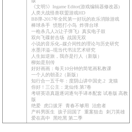
版
《文明5》Ingame Editor(游戏编辑器修改器)
人类大战怪兽联盟游戏HD
BB弹-2017年全民第一好玩的欢乐消除游戏
棒球杀手
愤怒打小鸟
炸弹台球
一枪杀几人2(让子弹飞)
真实电子鼓
双向飞碟射击场
战国无双
小说的音乐化--媒介间性的理论与历史研究
水墨洋溢--现当代书法艺术研究
人生如逆旅，我亦是行人（新版）
柳如是别传
好好画画：每天10分钟的简笔画私教课
一个人的朝圣2（新版）
知行合一五千年：度阴山讲中国史.2
龙猫
你好！三公主：龙仙传.第7卷
考研英语真题逐词逐句手译本配套 试卷版 高教
版
绝爱
虎口拔牙
青春不够用
治愈者
产科男医生
孩子回国了
重案狙击
刺刀英雄
爱在高中
黑吃黑 第二季