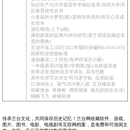
知识生产与大学基层学术组织改革/深圳大学湾
区教育研究丛书
小老鼠的大梦想(精)/逆商培养系列/班石心灵成
长绘本
源氏物语(上下)(精)
课程政策的监测与评估研究(基于系统实施忠实
度的视角)
石油开采工(试行2022年版职业编码6-16-02-07)/
国家职业技能标准
漫画趣读二十四史(有声伴读共10册)
一年级英语(N版第1学期第2版)/名校提优卷
世界语音/国外语言学译丛
高等代数
高中生背写古诗文/司马彦字帖
生死卧底
江湖俏佳人
喜气洋洋猪八戒
五月槐花香
国家使命
香樟树
稀世情缘
杨光的快乐生活1
蝴蝶飞飞
岭南药侠
传承兰台文化，共同保存历史记忆！兰台网收藏软件、游戏、
图片、图书、电影、电视剧等互联网档案，是免费和可借阅文