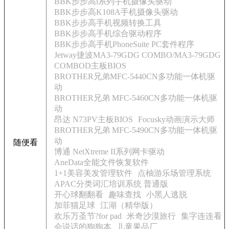
BBK步步高i系列手机摄像头驱动
BBK步步高K108A手机摄像头驱动
BBK步步高手机视频转换工具
BBK步步高手机综合驱动程序
BBK步步高手机PhoneSuite PC套件程序
Jetway捷波MA3-79GDG COMBO/MA3-79GDG
COMBOD主板BIOS
BROTHER兄弟MFC-5440CN多功能一体机驱
动
BROTHER兄弟 MFC-5460CN多功能一体机驱
动
昂达 N73PV主板BIOS
Focusky动画演示大师
BROTHER兄弟 MFC-5490CN多功能一体机驱
动
随便看
博通 NetXtreme II系列网卡驱动
AneData全能文件恢复软件
1+1美容美发管理软件
点柚游乐场管理系统
APAC分类词汇培训系统 普通版
开心球翻翻看
趣味查找
小黑人逃脱
加菲猫足球
江湖（精华版）
欢乐万圣节?for pad
米奇沙漠旅行
集字连连看
会说话的狗狗本
儿童果品厂