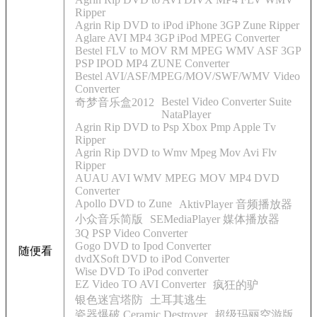
Ripper
Agrin Rip DVD to iPod iPhone 3GP Zune Ripper
Aglare AVI MP4 3GP iPod MPEG Converter
Bestel FLV to MOV RM MPEG WMV ASF 3GP
PSP IPOD MP4 ZUNE Converter
Bestel AVI/ASF/MPEG/MOV/SWF/WMV Video
Converter
Bestel Video Converter Suite
奇梦音乐盒2012
NataPlayer
Agrin Rip DVD to Psp Xbox Pmp Apple Tv
Ripper
Agrin Rip DVD to Wmv Mpeg Mov Avi Flv
Ripper
AUAU AVI WMV MPEG MOV MP4 DVD
Converter
Apollo DVD to Zune
AktivPlayer 音频播放器
小众音乐简版
SEMediaPlayer 媒体播放器
3Q PSP Video Converter
Gogo DVD to Ipod Converter
随便看
dvdXSoft DVD to iPod Converter
Wise DVD To iPod converter
EZ Video TO AVI Converter
疯狂的驴
银色迷宫塔防
土耳其逃生
瓷器爆破 Ceramic Destroyer
超级玛丽空游版