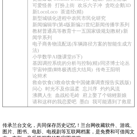
可爱怪兽
打扮上街
欢乐六子冲
贪吃企鹅3D
新LocoLoco
茶道经(精)
新型城镇化进程中农民市民化研究
新闻编辑学(第4版新编21世纪新闻传播学系列
教材普通高等教育十一五国家级规划教材)/新
闻学系列
电子商务物流配送(车辆路径方案的智能生成方
法)
小学数学AI微课堂(6下)
基因调控系统的分析与控制(精)/同济博士论丛
宇宙钟摆(Ⅲ终极诱惑大结局)
传奇王阳明
论辩术
救命饮食(3救命饮食中国健康调查报告实践版)
问心
时光不及你温柔
忘川序
灼灼风流
沸腾人生
血战松毛岭
府上娶了个锦鲤新娘
请和这样的我恋爱吧
墨白
我可能遇到了救星
传承兰台文化，共同保存历史记忆！兰台网收藏软件、游戏、
图片、图书、电影、电视剧等互联网档案，是免费和可借阅文