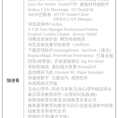
Easy Net Switch
HandyFTP
紫电对对碰助手
Softros LAN Messenger
UCToolsFull
HTTP-Tunnel Client
360卡巴斯基
DEKSI LAN Manager
浏览器插件Cooliris
A VIP Task Manager Professional Edition
Expired Cookies Cleaner
Arovax Shield
绿鹰还原保护器
网页特效精灵
LineByter
淘宝卖家批量评价助理
下载管理软件AmazingDown
InfoSeek（搜信）
ReplaceMagic PowerPoint Professional
打暴走脸
找茬(体育版)
开发宠物酒店 Tap Pet Hotel
星际防御战
康拉德大奖赛 KonradGP
遥控模拟飞机 Absolute RC Plane Simulator
快速按数字
元素祖玛
虎胆烈车
随便看
你画我猜汉字版
文化心理学--历史与未来/文化心理学精品译丛
蒙汉双语教育研究--从理论到实践(精)
布鲁纳教育论著选/外国教育名著丛书
媒体素养教育的嬗变与启示/信息化进程中的基
础教育变革研究丛书
怀胎的月亮(蒙古文版)