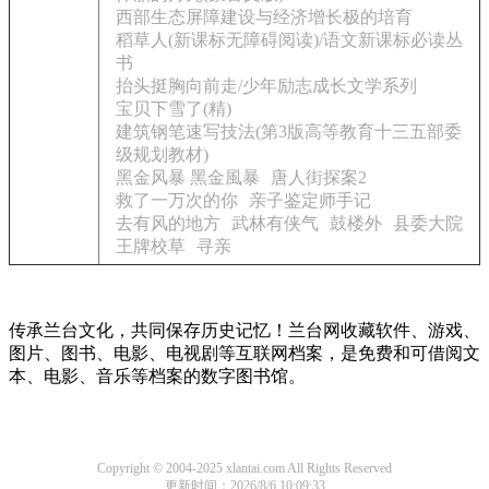
西部生态屏障建设与经济增长极的培育
稻草人(新课标无障碍阅读)/语文新课标必读丛
书
抬头挺胸向前走/少年励志成长文学系列
宝贝下雪了(精)
建筑钢笔速写技法(第3版高等教育十三五部委
级规划教材)
黑金风暴 黑金風暴
唐人街探案2
救了一万次的你
亲子鉴定师手记
去有风的地方
武林有侠气
鼓楼外
县委大院
王牌校草
寻亲
传承兰台文化，共同保存历史记忆！兰台网收藏软件、游戏、
图片、图书、电影、电视剧等互联网档案，是免费和可借阅文
本、电影、音乐等档案的数字图书馆。
Copyright © 2004-2025 xlantai.com All Rights Reserved
更新时间：2026/8/6 10:09:33