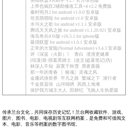
英雄联盟XK助手 V2.7 官方绿色版
上帝也疯狂2辅助修改工具+4 v2.2 免费版
秦时明月2 for android v1.0.0 安卓版
坦克萌萌哒 for android v1.0 安卓版
水与火之歌 for android v1.1.1 安卓版
腾讯天天风之旅 for android v1.1.20.921 安卓版
海岛奇兵iOS版 v16.5.1 for iphone版
最强联盟 for android v1.0.1 安卓版
正常的大冒险(Normal Adventure) v3.4.3 安卓版
评《深蓝（火影）》
青白
渣渣更健康
[综漫]首·猎墓黑骑士
[改文]盗墓笔记[伪]
林深人不知
寂寞千秋雪
黑夜蔷薇
那一年的青春
〖银魂〗灵魂之风
金庸武侠世界
平凡之路
繁城之下
潜行者
千金莫嚣张
山河锦绣
风雨上海滩
保护我方城主大人
田耕纪
飞驰人生热爱篇
传承兰台文化，共同保存历史记忆！兰台网收藏软件、游戏、
图片、图书、电影、电视剧等互联网档案，是免费和可借阅文
本、电影、音乐等档案的数字图书馆。