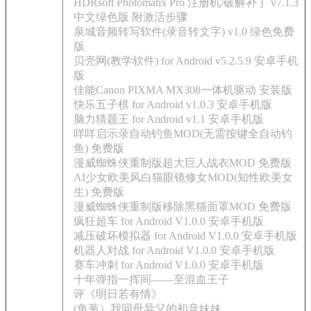
HDRsoft Photomatix Pro 注册机/破解补丁 v7.1.3
中文绿色版 附激活步骤
泉城音频转写软件(录音转文字) v1.0 绿色免费
版
贝壳网(教学软件) for Android v5.2.5.9 安卓手机
版
佳能Canon PIXMA MX308一体机驱动 安装版
快乐五子棋 for Android v1.0.3 安卓手机版
脑力猜题王 for Android v1.1 安卓手机版
咩咩启示录自动钓鱼MOD(无需按键全自动钓
鱼) 免费版
漫威蜘蛛侠重制版超大巨人战衣MOD 免费版
AI少女欧美风白猫眼镜修女MOD(知性欧美女
生) 免费版
漫威蜘蛛侠重制版移除黑猫面罩MOD 免费版
疯狂超车 for Android V1.0.0 安卓手机版
减压破坏模拟器 for Android V1.0.0 安卓手机版
机器人对战 for Android V1.0.0 安卓手机版
赛车冲刺 for Android V1.0.0 安卓手机版
十年弹指一挥间——至混血王子
评《明日若有情》
(鱼葱）我同母异父的初音妹妹