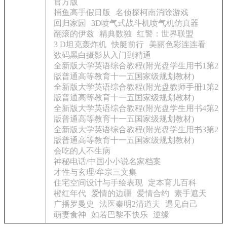
官方版
捕鱼高手假日版
名侦探柯南消除游戏
回归家园
3D喷气式战斗机喷气机仿真器
翻滚的伊兹
精典数独
红警：世界联盟
3 D坦克轰炸机
快艇前行
美丽色彩连连看
数码黑白摄影从入门到精通
全新版大学英语综合教程(附光盘学生用书1第2
版普通高等教育十一五国家级规划教材)
全新版大学英语综合教程(附光盘教师手册1第2
版普通高等教育十一五国家级规划教材)
全新版大学英语综合教程(附光盘学生用书4第2
版普通高等教育十一五国家级规划教材)
全新版大学英语综合教程(附光盘学生用书3第2
版普通高等教育十一五国家级规划教材)
会吃的人不生病
神秘电话/中国小小说名家档案
才性与玄理/牟宗三文集
住宅空间设计与手绘表现
定本育儿百科
橙红年代
爱情的边疆
爱情合约
素手遮天
广播罗曼史
法医秦明2清道夫
遇见自己
萌妻食神
如若巴黎不快乐
逆缘