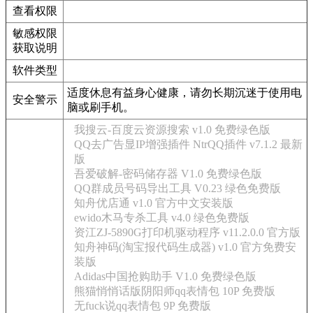
查看权限
敏感权限
获取说明
软件类型
适度休息有益身心健康，请勿长期沉迷于使用电
安全警示
脑或刷手机。
我搜云-百度云资源搜索 v1.0 免费绿色版
QQ去广告显IP增强插件 NtrQQ插件 v7.1.2 最新
版
吾爱破解-密码储存器 V1.0 免费绿色版
QQ群成员号码导出工具 V0.23 绿色免费版
知舟优店通 v1.0 官方中文安装版
ewido木马专杀工具 v4.0 绿色免费版
资江ZJ-5890G打印机驱动程序 v11.2.0.0 官方版
知舟神码(淘宝报代码生成器) v1.0 官方免费安
装版
Adidas中国抢购助手 V1.0 免费绿色版
熊猫悄悄话版阴阳师qq表情包 10P 免费版
无fuck说qq表情包 9P 免费版