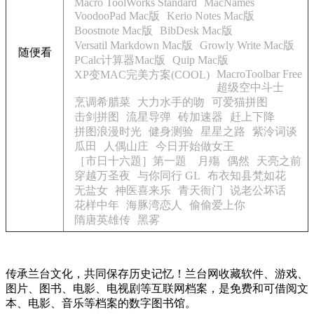
Macro ToolWorks Standard
MacNames
VoodooPad Mac版
Kerio Notes Mac版
Boostnote Mac版
BibDesk Mac版
Versatil Markdown Mac版
Growly Write Mac版
随便看
PCalc计算器Mac版
Quip Mac版
MacroToolbar Free
XP变MAC完美方案(COOL)
超级空中斗士
烹调希腊菜
大力水手的吻
可爱猫拼图
击剑拼图
流星导弹
砖加速器
赶上下降
拼图浪漫时光
健身测验
星星之路
紫泠词谈
瓜田
人偶山庄
今日开始做女王
［市日十六題］第一題 月殤
偶然
天亮之前
穿越万圣夜
与你同行 GL
布衣知县梵如花
无盐女
神医喜来乐
青天衙门
说老公坏话
花样中年
海豚湾恋人
偷偷爱上你
隋唐英雄传
黑雾
传承兰台文化，共同保存历史记忆！兰台网收藏软件、游戏、
图片、图书、电影、电视剧等互联网档案，是免费和可借阅文
本、电影、音乐等档案的数字图书馆。