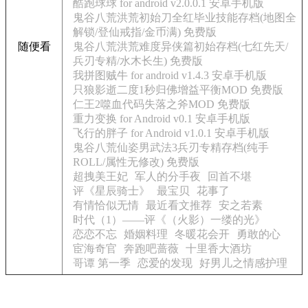
酷跑球球 for android v2.0.0.1 安卓手机版
鬼谷八荒洪荒初始刀全红毕业技能存档(地图全
解锁/登仙戒指/金币满) 免费版
随便看
鬼谷八荒洪荒难度异侠篇初始存档(七红先天/
兵刃专精/水木长生) 免费版
我拼图贼牛 for android v1.4.3 安卓手机版
只狼影逝二度1秒归佛增益平衡MOD 免费版
仁王2噬血代码失落之斧MOD 免费版
重力变换 for Android v0.1 安卓手机版
飞行的胖子 for Android v1.0.1 安卓手机版
鬼谷八荒仙姿男武法3兵刃专精存档(纯手
ROLL/属性无修改) 免费版
超拽美王妃
军人的分手夜
回首不堪
评《星辰骑士》
最宝贝
花事了
有情恰似无情
最近看文推荐
安之若素
时代（1）——评《（火影）一缕的光》
恋恋不忘
婚姻料理
冬暖花会开
勇敢的心
宦海奇官
奔跑吧蔷薇
十里香大酒坊
哥谭 第一季
恋爱的发现
好男儿之情感护理