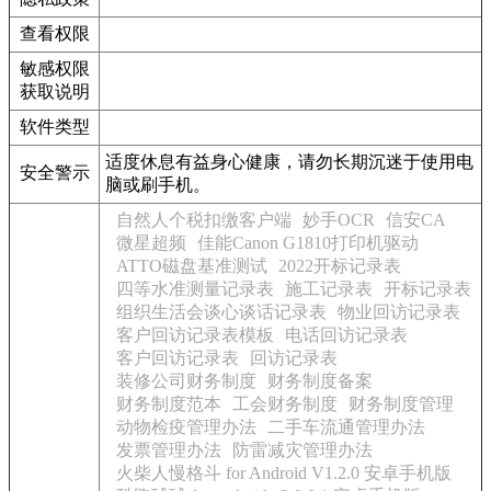
查看权限
敏感权限
获取说明
软件类型
适度休息有益身心健康，请勿长期沉迷于使用电
安全警示
脑或刷手机。
自然人个税扣缴客户端
妙手OCR
信安CA
微星超频
佳能Canon G1810打印机驱动
ATTO磁盘基准测试
2022开标记录表
四等水准测量记录表
施工记录表
开标记录表
组织生活会谈心谈话记录表
物业回访记录表
客户回访记录表模板
电话回访记录表
客户回访记录表
回访记录表
装修公司财务制度
财务制度备案
财务制度范本
工会财务制度
财务制度管理
动物检疫管理办法
二手车流通管理办法
发票管理办法
防雷减灾管理办法
火柴人慢格斗 for Android V1.2.0 安卓手机版