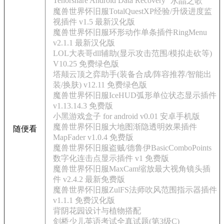
Tenorshare Android Data Recovery
水晶之歌
魔兽世界怀旧服TotalQuestXP经验/升级进度监
视插件 v1.5 最新汉化版
魔兽世界怀旧服环形动作单条插件RingMenu
v2.1.1 最新汉化版
LOL大表哥dll辅助(显示攻击范围/模拟走砍等)
V10.25 免费绿色版
塔颠云顶之弈助手(装备合成/阵容推荐/智能出
装/换肤) v12.11 免费绿色版
魔兽世界怀旧服IceHUD弧形单位状态显示插件
v1.13.14.3 免费版
小黑游戏盒子 for android v0.01 安卓手机版
魔兽世界怀旧服大地图渐隐透明效果插件
随便看
MapFader v1.0.4 免费版
魔兽世界怀旧服盗贼/德鲁伊BasicComboPoints
数字化连击点显示插件 v1 免费版
魔兽世界怀旧服MaxCam缩放最大视角镜头插
件 v2.4.2 最新免费版
魔兽世界怀旧服ZulFS法师吹风范围指示器插件
v1.1.1 免费汉化版
背阴花园设计与植物搭配
剑桥少儿英语考试全真试题(第3级C)