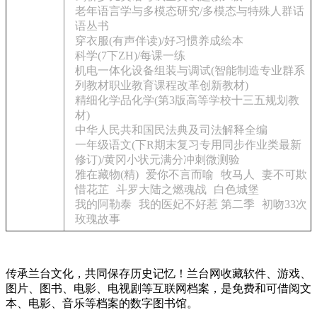
老年语言学与多模态研究/多模态与特殊人群话
语丛书
穿衣服(有声伴读)/好习惯养成绘本
科学(7下ZH)/每课一练
机电一体化设备组装与调试(智能制造专业群系
列教材职业教育课程改革创新教材)
精细化学品化学(第3版高等学校十三五规划教
材)
中华人民共和国民法典及司法解释全编
一年级语文(下R期末复习专用同步作业类最新
修订)/黄冈小状元满分冲刺微测验
雅在藏物(精)
爱你不言而喻
牧马人
妻不可欺
惜花芷
斗罗大陆之燃魂战
白色城堡
我的阿勒泰
我的医妃不好惹 第二季
初吻33次
玫瑰故事
传承兰台文化，共同保存历史记忆！兰台网收藏软件、游戏、
图片、图书、电影、电视剧等互联网档案，是免费和可借阅文
本、电影、音乐等档案的数字图书馆。