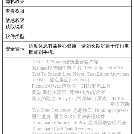
隐私政策
查看权限
敏感权限
获取说明
软件类型
适度休息有益身心健康，请勿长期沉迷于使用电
安全警示
脑或刷手机。
TextIt
3DSource建筑业云客户端
Text to Speech WAV
3ds max模型制作电子书
Text To Speech Live Player
Text Editor Anywhere
TexRep
酷点桌面(cooldock)
Pictuck(图片滤镜软件)
CHM解包工具
黄昏:斯拉夫寓言
死神4火焰传承者
3D-Pie
死人的殿堂
EasyTest(简单串口调试)
斯提克斯
Test Tone Generator
思想快车(ThinkingExpress)
思维魔方
思泉8CRM客户管理软件
Tenorshare iPhone Care Pro
思科影楼管理系统
Tenorshare Card Data Recovery