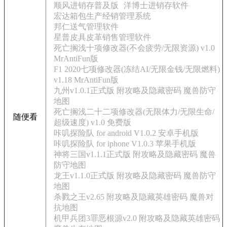
顺风进销存普及版
洋博士进销存软件
宏达箱包生产经销管理系统
邦仁送气管理软件
星普皮具皮革销售管理软件
死亡搁浅十项修改器(不会疲劳/无限资源) v1.0
MrAntiFun版
F1 2020七项修改器(冻结AI/无限金钱/无限燃料)
v1.18 MrAntiFun版
九州v1.0.1正式版 附攻略及隐藏密码 魔兽防守
地图
死亡搁浅二十二项修改器(无限体力/无限生命/
随便看
超级速度) v1.0 免费版
咔叽探险队 for android V1.0.2 安卓手机版
咔叽探险队 for iphone V1.0.3 苹果手机版
神将三国v1.1.1正式版 附攻略及隐藏密码 魔兽
防守地图
龙王v1.1.0正式版 附攻略及隐藏密码 魔兽防守
地图
杀戮之王v2.65 附攻略及隐藏英雄密码 魔兽对
抗地图
机甲兵团3罪恶根源v2.0 附攻略及隐藏英雄密码