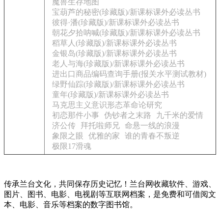
魔兽生存地图
宝葫芦的秘密(珍藏版)/新课标课外必读丛书
彼得·潘(珍藏版)/新课标课外必读丛书
朝花夕拾呐喊(珍藏版)/新课标课外必读丛书
稻草人(珍藏版)/新课标课外必读丛书
金银岛(珍藏版)/新课标课外必读丛书
老人与海(珍藏版)/新课标课外必读丛书
进出口商品编码查询手册(报关水平测试教材)
绿野仙踪(珍藏版)/新课标课外必读丛书
童年(珍藏版)/新课标课外必读丛书
马克思主义意识形态革命论研究
初恋那件小事
伪钞者之末路
九千米的爱情
济公传
拜托啦师兄
命悬一线的浪漫
象限之眼
优雅的家
谁的青春不叛逆
极限17滑魂
传承兰台文化，共同保存历史记忆！兰台网收藏软件、游戏、
图片、图书、电影、电视剧等互联网档案，是免费和可借阅文
本、电影、音乐等档案的数字图书馆。