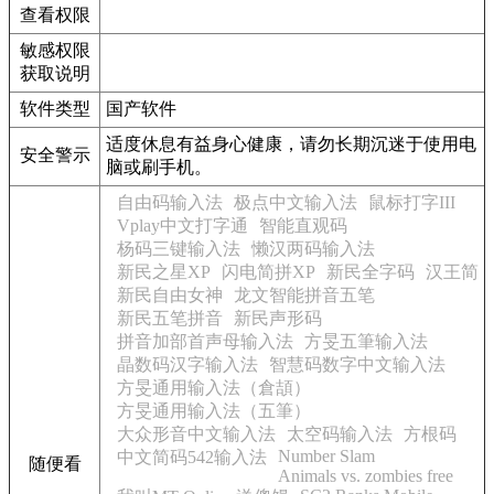
查看权限
敏感权限
获取说明
软件类型
国产软件
适度休息有益身心健康，请勿长期沉迷于使用电
安全警示
脑或刷手机。
自由码输入法
极点中文输入法
鼠标打字III
Vplay中文打字通
智能直观码
杨码三键输入法
懒汉两码输入法
新民之星XP
闪电简拼XP
新民全字码
汉王简
新民自由女神
龙文智能拼音五笔
新民五笔拼音
新民声形码
拼音加部首声母输入法
方旻五筆输入法
晶数码汉字输入法
智慧码数字中文输入法
方旻通用输入法（倉頡）
方旻通用输入法（五筆）
大众形音中文输入法
太空码输入法
方根码
Number Slam
中文简码542输入法
随便看
Animals vs. zombies free