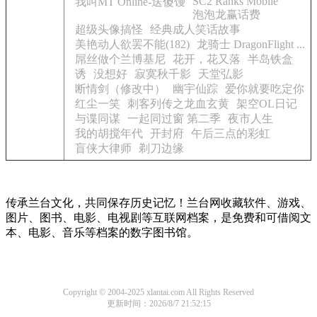
SC2 Ranks Mobile
我叫MT Online-送傻馒
泡泡龙赢话费
超级头像搞怪
经典成人笑话故事
美艳动人欲罢不能(182)
龙骑士 DragonFlight ...
屌丝做个兰博基尼
花开，花又落
半岛铁盒
诱
没想好
寂寞秋千影
天堂弘影
断情剑（修改中）
幽宇仙踪
爱你就要吃定你
红尘一笑
刺客列传之龙血玄黄
架空OL日记
与谍同谋
一起同过窗 第二季
夜市人生
我的胡搅年代
开封府
午后三点的彩虹
盲侠大律师
剃刀边缘
传承兰台文化，共同保存历史记忆！兰台网收藏软件、游戏、
图片、图书、电影、电视剧等互联网档案，是免费和可借阅文
本、电影、音乐等档案的数字图书馆。
Copyright © 2004-2025 xlantai.com All Rights Reserved
更新时间：2026/8/7 21:52:15