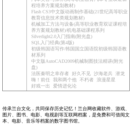
程培养方案规划教材)
Flash CS3中文版动画制作基础(21世纪高等职业
教育信息技术类规划教材)
机械加工方法与设备(高等职业教育双证课程培
养方案规划教材)/机电基础课程系列
Silverlight2.0入门指南(附光盘)
SQL入门经典(第4版)
初级韩国语写作/韩国国立国语院初级韩国语教
材系列
中文版AutoCAD2009机械制图技法精讲(附光
盘)
法医秦明之幸存者
好久不见
沙海老兵
潜龙
嗨！前任
我和两个他
不朽者
浪漫星星
好戏一出
爱情进化论
传承兰台文化，共同保存历史记忆！兰台网收藏软件、游戏、
图片、图书、电影、电视剧等互联网档案，是免费和可借阅文
本、电影、音乐等档案的数字图书馆。