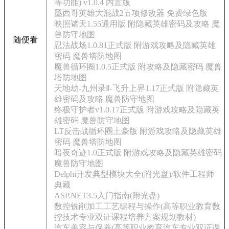
等功能) v1.0.4 内置版
墨西哥英雄大混战2五项修改器 免费绿色版
映照诸天1.55通用版 附隐藏英雄密码及攻略 魔
兽防守地图
随便看
忍法战场1.0.81正式版 附游戏攻略及隐藏英雄
密码 魔兽塔防地图
魔兽循环圈1.0.5正式版 附攻略及隐藏密码 魔兽
塔防地图
天地劫-九州录Ⅱ-飞升上界1.17正式版 附隐藏英
雄密码及攻略 魔兽防守地图
终极守护者v1.0.17正式版 附游戏攻略及隐藏英
雄密码 魔兽防守地图
LT反击战循环圈土豪版 附游戏攻略及隐藏英雄
密码 魔兽塔防地图
暗夜奇迹1.0正式版 附游戏攻略及隐藏英雄密码
魔兽防守地图
Delphi开发典型模块大全(附光盘)/软件工程师
典藏
ASP.NET3.5入门指南(附光盘)
数控铣削加工工艺编程与操作(高等职业教育数
控技术专业双证课程培养方案规划教材)
汽车美容与保养(高等职业教育汽车专业双证课