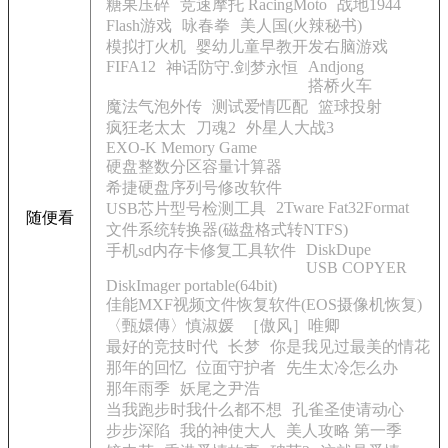
糖果压碎
竞速摩托 RacingMoto
战地1944
Flash游戏
咏春拳
美人国(火辣秘书)
模拟打火机
婴幼儿童早教开发右脑游戏
FIFA12
Andjong
神话防守.剑梦永恒
搭桥火车
魔法气泡外传
测试爱情匹配
篮球投射
疯狂老太太
刀魂2
外星人大战3
EXO-K Memory Game
硬盘整数分区容量计算器
希捷硬盘序列号修改软件
2Tware Fat32Format
USB芯片型号检测工具
随便看
文件系统转换器(磁盘格式转NTFS)
DiskDupe
手机sd内存卡修复工具软件
USB COPYER
DiskImager portable(64bit)
佳能MXF视频文件恢复软件(EOS摄像机恢复)
〈甄嬛傳〉慎淑媛
［傲风］唯卿
最好的竞技时代
长梦
你是我见过最美的情花
那年的回忆
位面守护者
先生太冷怎么办
那年雨季
妖尾之尹浩
当我跑步时我什么都不想
孔雀圣使请动心
步步深陷
我的神使大人
美人攻略 第一季