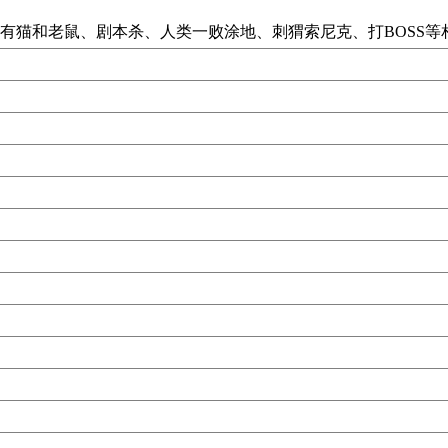
猫和老鼠、剧本杀、人类一败涂地、刺猬索尼克、打BOSS等