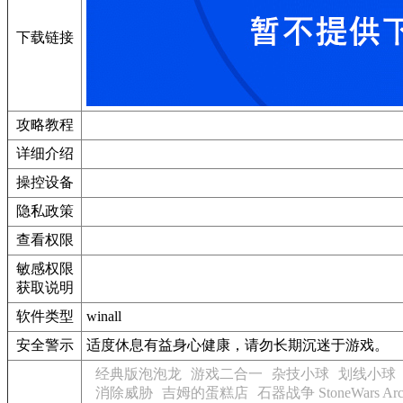
下载链接
攻略教程
详细介绍
操控设备
隐私政策
查看权限
敏感权限
获取说明
软件类型
winall
安全警示
适度休息有益身心健康，请勿长期沉迷于游戏。
经典版泡泡龙
游戏二合一
杂技小球
划线小球
消除威胁
吉姆的蛋糕店
石器战争 StoneWars Arc