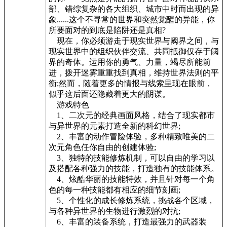
部、错综复杂的各大组织、城市中时而出现的异
象......这个不寻常的世界和突然觉醒的异能，你
所要面对的到底是陷阱还是真相?
现在，你必须游走于现实世界与阈界之间，与
现实世界中的组织伙伴交流、共同抵御仅存于阈
界的奇体。运用你的勇气、力量，竭尽所能前
进，拨开迷雾重重找到真相，维持世界法则的平
衡;然而，随着更多的情报与线索呈现在眼前，
似乎这后面还隐藏着更大的阴谋。
游戏特色
1、二次元的经典画面风格，结合了现实都市
与异世界的元素打造全新的科幻世界;
2、丰富的动作冒险体验，多种精致唯美的二
次元角色任你自由的创建体验;
3、独特的技能修炼机制，可以自由的学习以
及搭配各种强力的技能，打造独有的技能体系。
4、炫酷华丽的技能特效，并且针对每一个角
色的每一种技能都有相应的细节刻画;
5、个性化的成长修炼系统，挑战各个区域，
与各种异世界的生物进行激烈的对抗;
6、丰富的装备系统，打造最强力的武器装