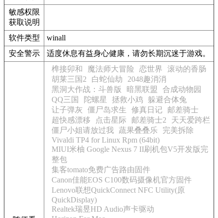
敏感权限
获取说明
软件类型
winall
安全警示
适度休息有益身心健康，请勿长期沉迷于游戏。
榫接卯和
魔法师大冒险
恋世界
滚动的香肠
胡莱三国2
白蛇仙劫
2048趣消消
黑洞大作战：斗兽版
暗黑联盟
合成动物园
QQ三国
陀螺星
拯救小鸡
躲避合体兔
让子弹灰
僵尸岛求生
修真日记
邮差骑士
超快感漂移
点击星际
邮差骑士2
天天爱跨栏
僵尸小姐请放过我
蔬果叠叠乐
完美拆除
Vivaldi TP4 for Linux Rpm (64bit)
MIUI米柚 Google Nexus 7 II刷机包V5开发版完
整包
集客tomato免费广告路由固件
Canon佳能EOS C100数码摄像机官方固件
Lenovo联想QuickConnect NFC Utility(原
QuickDisplay)
Realtek瑞昱HD Audio声卡驱动