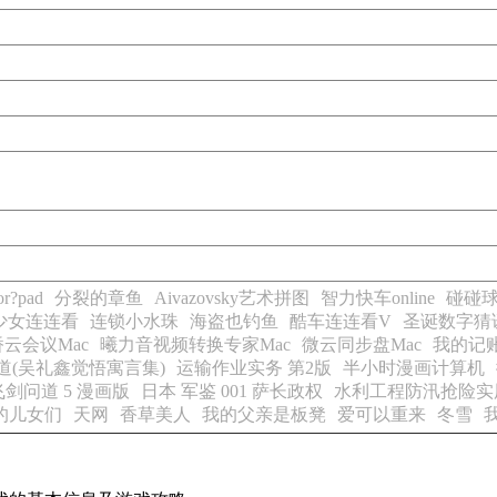
?pad
分裂的章鱼
Aivazovsky艺术拼图
智力快车online
碰碰球 
少女连连看
连锁小水珠
海盗也钓鱼
酷车连连看V
圣诞数字猜
云会议Mac
曦力音视频转换专家Mac
微云同步盘Mac
我的记账
道(吴礼鑫觉悟寓言集)
运输作业实务 第2版
半小时漫画计算机
飞剑问道 5 漫画版
日本 军鉴 001 萨长政权
水利工程防汛抢险实
的儿女们
天网
香草美人
我的父亲是板凳
爱可以重来
冬雪