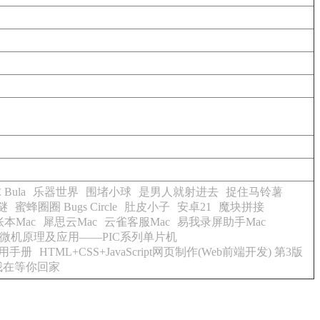
Bula
乐器世界
围堵小球
是男人就射进去
捉住马铃薯
谜
蜜蜂圈圈 Bugs Circle
肚皮小子
安卓21
魔块拼接
本Mac
犀思云Mac
云雀客服Mac
易我录屏助手Mac
微机原理及应用——PIC系列单片机
用手册
HTML+CSS+JavaScript网页制作(Web前端开发) 第3版
我在等你回家