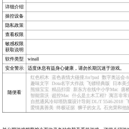
详细介绍
操控设备
隐私政策
查看权限
敏感权限
获取说明
软件类型
winall
安全警示
适度休息有益身心健康，请勿长期沉迷于游戏。
红色积木
蓝色表情大碰撞.for?pad
数字奥运会-for
趣味文字
Dota名字大作战
飞镖经典版
日本美
熊猫宝宝
精品扫雷
新东方在线中小学Mac
唐桥
随便看
智能雷沃
超控Mac
什么是土木工程?
寓言非常
自然通风冷却塔防腐设计导则 DL/T 5546-2018
爱情真善美
终极证据
狮子的女儿
石光荣和他