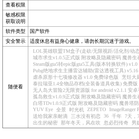
查看权限
敏感权限
获取说明
软件类型
国产软件
安全警示
适度休息有益身心健康，请勿长期沉迷于游戏。
LOL英雄联盟TM盒子(走砍/无限视距/活化剂/动态换肤
城市求生v1.0.5正式版 附攻略及隐藏密码 魔兽
Steam版gta5转epic版gta5工具(版本转换软件) v1.
Pubg绝地求生主播雷达辅助(雷达透视工具) v5.1
虐杀原形十七项修改器 v1.0 免费绿色版
烹饪大厨汉
泰拉瑞亚1.4全物品存档(全装备道具收集) 免费版
随便看
无人岛大冒险2无限资源版 for android v2.1.1 
孤岛救生v1.0.9正式版 附攻略及隐藏密码 魔兽
白塔TDv1.0.9正式版 附攻略及隐藏密码 魔兽塔
YUV Eye
ZEPETO
ImageRanger P
全景
时光机
36
送给我家亲耐滴
三水没有初恋
千年
7天，
出生的秘密
那年冬天，风在吹
忽必烈传奇
男