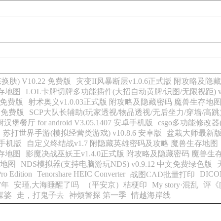
) V10.22 免费版
灾变II风暴断层v1.0.6正式版 附攻略及隐
生存地图
LOL卡牌切牌多功能插件(大招自动黄牌/识图/无限视距) v1
0 免费版
射术奥义v1.0.03正式版 附攻略及隐藏密码 魔兽生存地
6 免费版
SCP大队长辅助(玩家透视/物品透视/无后坐力/穿墙/高跳) 
堡餐厅 for android V3.05.1407 安卓手机版
csgo多功能修改器
苏打世界手游(模拟经营类游戏) v10.8.6 安卓版
盆栽大师最新版(模
安卓手机版
自定义终结战v1.7 附隐藏英雄密码及攻略 魔兽生存地图
生存地图
影魔决战巫妖王v1.4.0正式版 附攻略及隐藏密码 魔兽生
防地图
NDS模拟器(支持电脑游玩NDS) v0.9.12 中文免费绿色版
ro Edition
Tenorshare HEIC Converter
DICOM
战图CAD批量打印
7年
安瑾,大海睡醒了吗
（平安京）桔梗印
My story·混乱
评《
媒婆
走，打鬼子去
神烦警探 第一季
情越海岸线