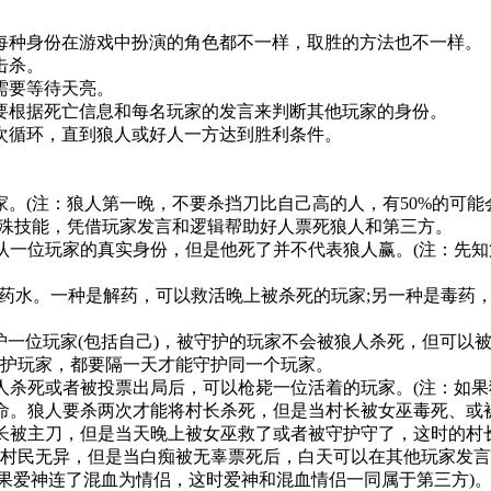
每种身份在游戏中扮演的角色都不一样，取胜的方法也不一样。
击杀。
需要等待天亮。
要根据死亡信息和每名玩家的发言来判断其他玩家的身份。
次循环，直到狼人或好人一方达到胜利条件。
。(注：狼人第一晚，不要杀挡刀比自己高的人，有50%的可能
殊技能，凭借玩家发言和逻辑帮助好人票死狼人和第三方。
认一位玩家的真实身份，但是他死了并不代表狼人赢。(注：先知
药水。一种是解药，可以救活晚上被杀死的玩家;另一种是毒药
护一位玩家(包括自己)，被守护的玩家不会被狼人杀死，但可以
护玩家，都要隔一天才能守护同一个玩家。
人杀死或者被投票出局后，可以枪毙一位活着的玩家。(注：如果
命。狼人要杀两次才能将村长杀死，但是当村长被女巫毒死、或
村长被主刀，但是当天晚上被女巫救了或者被守护守了，这时的村
村民无异，但是当白痴被无辜票死后，白天可以在其他玩家发言
果爱神连了混血为情侣，这时爱神和混血情侣一同属于第三方)。