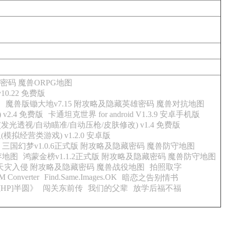
藏密码 魔兽ORPG地图
0.22 免费版
图
魔兽版锄大地v7.15 附攻略及隐藏英雄密码 魔兽对抗地图
v2.4 免费版
卡通坦克世界 for android V1.3.9 安卓手机版
(发光透视/自动瞄准/自动压枪/皮肤修改) v1.4 免费版
拟经营类游戏) v1.2.0 安卓版
三国幻梦v1.0.6正式版 附攻略及隐藏密码 魔兽防守地图
存地图
鸿蒙金榜v1.1.2正式版 附攻略及隐藏密码 魔兽防守地图
天灾入侵 附攻略及隐藏密码 魔兽战役地图
拍照取字
 Converter
Find.Same.Images.OK
暗恋之告别情书
[HP]半圆》
闯关东前传
我们的父辈
放学后福不福