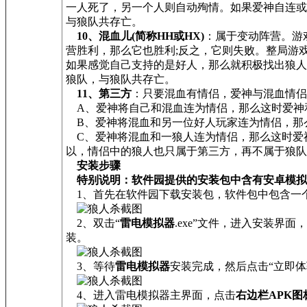
一人死了，另一个人则自动殉情。如果爱神自连或
与狼队共存亡。
10、混血儿(简称HH或HX)
：属于变动阵营。游
营胜利，那么它也胜利;反之，它则失败。整局游
如果感觉自己支持的是好人，那么就积极找出狼人
狼队，与狼队共存亡。
11、第三方
：只要混血有情侣，爱神与混血情侣
A、爱神将自己和混血连为情侣，那么这时爱神和
B、爱神将混血和另一位好人玩家连为情侣，那么
C、爱神将混血和一狼人连为情侣，那么这时爱神
以，情侣中的狼人也只属于第三方，再不属于狼队
安装步骤
特别说明：软件园提供的安装包中含有安卓模拟
1、首先在软件园下载安装包，软件包中包含一个安
2、双击“
雷电模拟器
.exe”文件，进入安装
装。
3、等待
雷电模拟器
安装完成，然后点击“立即体
4、进入雷电模拟器主界面，点击
右边栏APK图