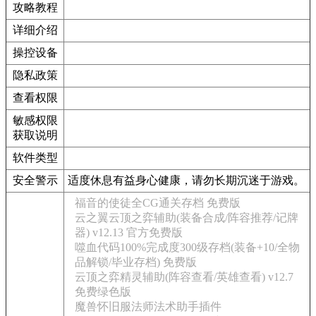
攻略教程
详细介绍
操控设备
隐私政策
查看权限
敏感权限
获取说明
软件类型
安全警示
适度休息有益身心健康，请勿长期沉迷于游戏。
福音的使徒全CG通关存档 免费版
云之翼云顶之弈辅助(装备合成/阵容推荐/记牌
器) v12.13 官方免费版
噬血代码100%完成度300级存档(装备+10/全物
品解锁/毕业存档) 免费版
云顶之弈精灵辅助(阵容查看/英雄查看) v12.7
免费绿色版
魔兽怀旧服法师法术助手插件