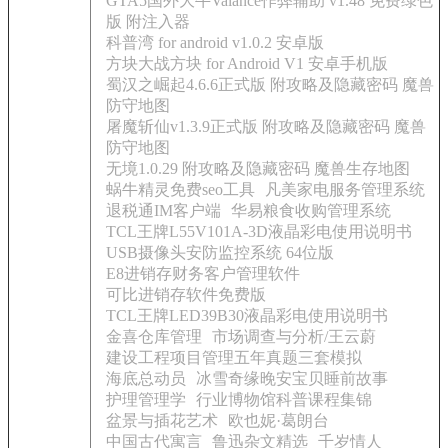
GTA5国外大牛Valance作弊辅助 v1.48 免费绿色
版 附注入器
科普湾 for android v1.0.2 安卓版
方块大战方块 for Android V1 安卓手机版
蜀汉之崛起4.6.6正式版 附攻略及隐藏密码 魔兽
防守地图
屠魔斩仙v1.3.9正式版 附攻略及隐藏密码 魔兽
防守地图
无境1.0.29 附攻略及隐藏密码 魔兽生存地图
蜗牛精灵免费seo工具
凡美家电服务管理系统
退税通IM客户端
华易粮食收购管理系统
TCL王牌L55V101A-3D液晶彩电使用说明书
USB摄像头安防监控系统 64位版
E8进销存财务客户管理软件
可比进销存软件免费版
TCL王牌LED39B30液晶彩电使用说明书
金喜仓库管理
市场调查与分析/王云蔚
建设工程项目管理五年真题三套模拟
海底总动员
冰雪奇缘晚安宝贝睡前故事
护理管理学
行业博物馆科普课程集锦
盆景与插花艺术
欧也妮·葛朗台
中国古代寓言
鲁迅杂文精选
千岁情人