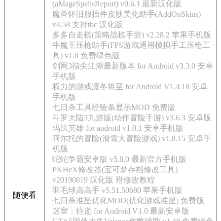
(aMageSpellsReport) v0.6.1 最新汉化版
魔兽怀旧服插件皮肤美化助手(AddOnSkins)
v4.58 支持tbc 汉化版
多多自走棋(策略战棋手游) v2.28.2 苹果手机版
牛魔王压枪助手(FPS游戏通用模拟手工压枪工
具) v1.0 免费绿色版
剑网3指尖江湖最新版本 for Android v3.3.0 安卓
手机版
权力的游戏凛冬将至 for Android V1.4.18 安卓
手机版
七日杀工具经验条显示MOD 免费版
斗罗大陆3九游版(动作冒险手游) v3.6.3 安卓版
玛法英雄 for android v1.0.1 安卓手机版
阿尔托的冒险(滑雪大冒险游戏) v1.8.15 安卓手
机版
蛇蛇争霸安卓版 v5.8.0 最新官方手机版
PKHeX修改器(宝可梦存档修改工具)
v20190819 汉化版 附修改教程
羽毛球高高手 v5.51.50680 苹果手机版
随便看
七日杀准星优化MOD(优化游戏准星) 免费版
迷室：往逝 for Android V1.0 最新安卓版