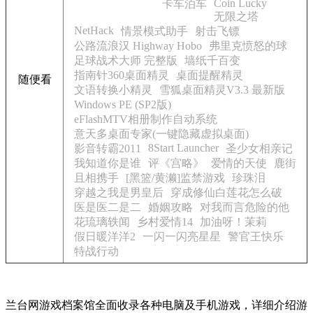
Coin Lucky
卡车泊车
无限之塔
NetHack
情景模式助手
射击飞镖
公路流浪汉 Highway Hobo
弗里克愤怒的球
足球战术大师 完整版
墙纸千百变
指南针360桌面精灵
桌面提醒精灵
随便看
文语转换小精灵
雪狐桌面精灵V3.3 最新版
Windows PE (SP2版)
eFlashMTV相册制作自动系统
意天多桌面专家(一键隐藏虚拟桌面)
8Start Launcher
影音转霸2011
圣少女相亲记
我知道你是谁
评《宫略》
爱情的天使
鹿街
且相携手
[黑篮/黄濑]监禁游戏
珍珠泪
穿越之我是男皇后
穿成修仙白莲花怎么破
医是医二是二
婚姻攻略
对我而言危险的他
花琉璃轶闻
乡村爱情14
加油呀！茉莉
假日暖洋洋2
一闪一闪亮星星
警官王快乐
特战行动
兰台网游戏档案馆全面收录各种电脑及手机游戏，详细介绍游