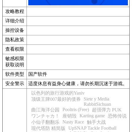
攻略教程
详细介绍
操控设备
隐私政策
查看权限
敏感权限
获取说明
软件类型
国产软件
安全警示
适度休息有益身心健康，请勿长期沉迷于游戏。
以色列的旅行游戏的Yaniv
Siete y Media
顶级王牌007最好的债券
RabbitSichuan
Pooltris (Free)
曲江海洋公园
超强弹力 PUK
Karting game
ワンチャカ！
座销毁
恐怖传说
Nasty Race
小仙子翻翻乐
触手大战
UpSNAP Tackle Football
现代塔防 精简版