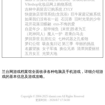
V8eshop化妆品网上购物系统
吉林中易留言订购系统 ZYLY
快捷旅店管理系统(含洗浴)
巨牛家庭记账系统
如果我们没有在一起
石沉香
旧时光里的少年
花开花落泪蝶翩
exo-不悔的爱
自是年少，韶华倾负
[末世]胜者为王
（死神同人）魔人一护
君乘白马去
梦回异世 乱世红尘
七种武器之孔雀翎
梦幻公馆
吸血鬼日记 第三季
华丽的挑战
名媛望族
女子军魂
换位兄弟
清潭洞爱丽丝
五月女王
光荣大地
兰台网游戏档案馆全面收录各种电脑及手机游戏，详细介绍游
戏的基本信息及游戏攻略。
Copyright © 2004-2025 xlantai.com All Rights Reserved
更新时间：2026/8/7 17:34:00