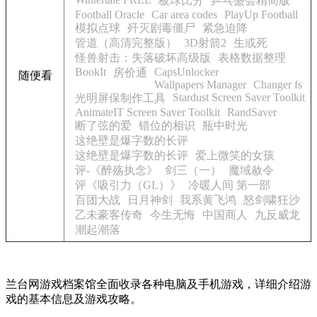
板球比分
乒乓盛会精简版
Football Oracle
Car area codes
PlayUp Football
模拟点球
歼灭剧毒僵尸
紧急迫降
管道（高清完整版）
3D射箭2
生或死
怪兽射击：失落破坏高级版
表格数据整理
BookIt
CapsUnlocker
房价通
随便看
Wallpapers Manager
Changer fs
Stardust Screen Saver Toolkit
光明屏保制作工具
AnimateIT Screen Saver Toolkit
RandSaver
断了弦的爱
错位的相识
瓶中时光
这绝壁是爆字数的长评
这绝壁是爆字数的长评
爱上微笑的女孩
评-《醉殇执念》
剑三（一）
魔域赦令
评《吸引力（GL）》
冷暖人间 第一部
百团大战
日月神剑
我系黄飞鸿
怒剑啸狂沙
乙未豪客传奇
今生无悔
中国商人
九反威龙
潮起潮落
兰台网游戏档案馆全面收录各种电脑及手机游戏，详细介绍游
戏的基本信息及游戏攻略。