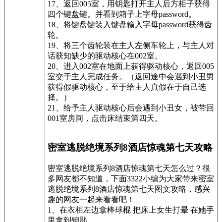
17、返回005室，用钥匙打开主人后方柜子获得
四个键盘键。并看到箱子上字母password。
18、将键盘键装入键盘输入字母password获得齿
轮。
19、将三个齿轮装在主人左侧车轮上，与主人对
话获知缺少的驱动核心在002室。
20、进入002室在地面上获得驱动核心，返回005
室交于主人完成任务。（返回途中会遇到小丑男
获得假驱动核心，至于给主人真假在于自己选
择。）
21、给予主人驱动核心后会遇到小丑女，被带回
001室房间，点击床结束第四天。
密室逃脱绝境系列8酒店惊魂第七天攻略
密室逃脱绝境系列8酒店惊魂第七天怎么过？很
多网友都不知道，下面3322小编为大家带来密室
逃脱绝境系列8酒店惊魂第七天图文攻略，感兴
趣的网友一起来看看吧！
1、在衣柜左边拿棒球棍 把床上女生打晕 在她手
里拿到钥匙。