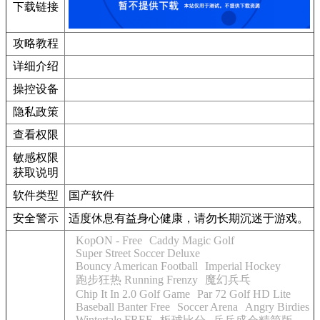
下载链接
攻略教程
详细介绍
操控设备
隐私政策
查看权限
敏感权限
获取说明
软件类型
国产软件
安全警示
适度休息有益身心健康，请勿长期沉迷于游戏。
KopON - Free
Caddy Magic Golf
Super Street Soccer Deluxe
Bouncy American Football
Imperial Hockey
跑步狂热 Running Frenzy
魔幻兵乓
Chip It In 2.0 Golf Game
Par 72 Golf HD Lite
Baseball Banter Free
Soccer Arena
Angry Birdies
Wintertale FREE