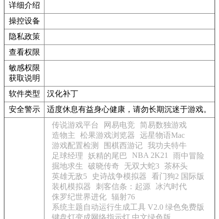
详细介绍
操控设备
隐私政策
查看权限
敏感权限
获取说明
软件类型
汉化补丁
安全警示
适度休息有益身心健康，请勿长期沉迷于游戏。
传说游戏平台
网易电竞
简易数独游戏
造物主
松果游戏浏览器
远星物语Mac
游戏配置检测
围棋西游记
我功夫特牛
NBA 2K21
足球经理
妖精的尾巴
雨中冒险
掘地求生
破晓传奇
无双大蛇3
茶杯头
英雄无敌5
史诗战争模拟器
看门狗2 国际版
装机模拟器
刺客信条：起源
冰汽时代
侏罗纪世界进化
辐射76
系统主题自动运行生成工具 V2.0 绿色免费版
键盘灯变成网络指示灯 中文绿色版