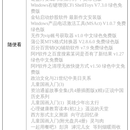
Windows右键增强CFi ShellToys V7.3.0 绿色免
费版
金钻启动炒股软件 最新作文安装版
Windows产品电话激活工具(MSAct) V1.0.7 免费
绿色版
无作为vip账号获取器 v1.0 中文绿色免费版
蒲公英MTS格式转换器 V2.8.6.0 免费绿色版
随便看
百分百营销QQ辅助软件 v7.9 免费绿色版
阿P软件之百度搜索某词是否有了新结果 v1.27
绿色中文免费版
阿P软件之清理无效快捷方式 v1.50 绿色中文免
费版
政治文化与21世纪中美日关系
儿童国画入门(3)
资治通鉴故事全集(共4册插图版)(精)/正说中国
历史系列
儿童国画入门(1)
英雄少年出太行
心理健康教育读本(初2上)
遥远的天堂
西方形式主义溯源
向守志回忆录
儿童国画入门(附光盘共4册)
灵与肉
一起用餐吧3
彭湃
滹沱儿女
等到烟暖雨收