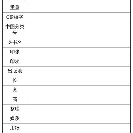
重量
CIP核字
中图分类
号
丛书名
印张
印次
出版地
长
宽
高
整理
媒质
用纸