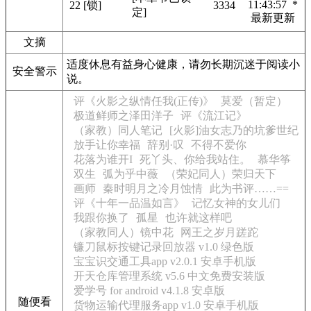
11:43:57 *
22
[锁]
3334
定]
最新更新
文摘
适度休息有益身心健康，请勿长期沉迷于阅读小
安全警示
说。
评《火影之纵情任我(正传)》
莫爱（暂定）
极道鲜师之泽田洋子
评《流江记》
（家教）同人笔记
[火影]油女志乃的坑爹世纪
放手让你幸福
辞别·叹
不得不爱你
花落为谁开I
死丫头、你给我站住。
慕华筝
双生
弧为乎中薇
（荣妃同人）荣归天下
画师
秦时明月之冷月蚀情
此为书评……==
评《十年一品温如言》
记忆女神的女儿们
我跟你换了
孤星
也许就这样吧
（家教同人）镜中花
网王之岁月蹉跎
镰刀鼠标按键记录回放器 v1.0 绿色版
宝宝识交通工具app v2.0.1 安卓手机版
开天仓库管理系统 v5.6 中文免费安装版
爱学号 for android v4.1.8 安卓版
随便看
货物运输代理服务app v1.0 安卓手机版