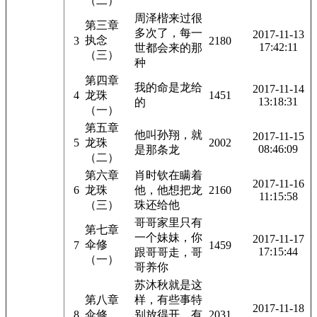
（二）
周泽楷来过很
第三章
多次了，每一
2017-11-13
执念
3
2180
17:42:11
世都会来的那
（三）
种
第四章
我的命是龙给
2017-11-14
4
龙珠
1451
13:18:31
的
（一）
第五章
他叫孙翔，就
2017-11-15
5
龙珠
2002
08:46:09
是那条龙
（二）
第六章
肖时钦在瞒着
2017-11-16
6
龙珠
他，他想把龙
2160
11:15:58
（三）
珠还给他
哥哥家里只有
第七章
一个妹妹，你
2017-11-17
伞修
7
1459
17:15:44
跟哥哥走，哥
（一）
哥养你
苏沐秋就是这
第八章
样，有些事特
2017-11-18
8
伞修
别放得开，有
2031