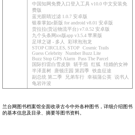
中国知网免费入口登入工具 v10.0 中文安装免
费版
蓝光眼睛过滤 1.0.7 安卓版
银泰掌如e新版 for android v8.01 安卓版
货拉拉(货运物流平台) v7.0.52 安卓版
九个头条网ios版app v3.5.4 苹果版
足球之谜 - 多人
彩球泡泡龙
STOP CIRCLES, STOP
Cosmic Trails
Guess Celebrity
Number Buzz Lite
Buzz Stop GPS Alarm
Pass The Parcel
国际扫雷白雪皮肤
斩手指
红狐
结婚的女神
半泽直树
唐顿庄园 第四季
铁血征途
副总统 第二季
兄弟车行
幸福蒲公英
说书人
龟岩许浚
兰台网图书档案馆全面收录古今中外各种图书，详细介绍图书
的基本信息及目录、摘要等图书资料。