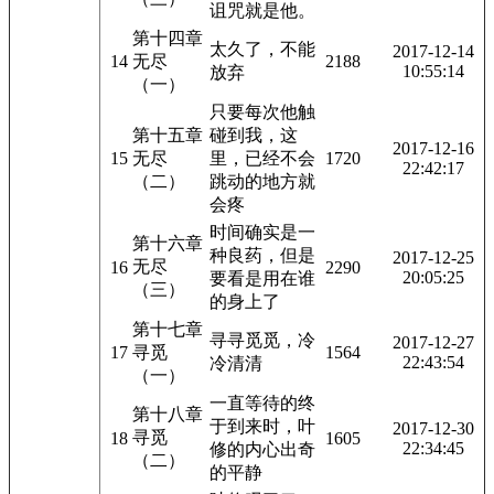
诅咒就是他。
第十四章
太久了，不能
2017-12-14
14
无尽
2188
10:55:14
放弃
（一）
只要每次他触
第十五章
碰到我，这
2017-12-16
15
无尽
里，已经不会
1720
22:42:17
（二）
跳动的地方就
会疼
时间确实是一
第十六章
种良药，但是
2017-12-25
无尽
16
2290
20:05:25
要看是用在谁
（三）
的身上了
第十七章
寻寻觅觅，冷
2017-12-27
17
寻觅
1564
22:43:54
冷清清
（一）
一直等待的终
第十八章
于到来时，叶
2017-12-30
寻觅
18
1605
22:34:45
修的内心出奇
（二）
的平静