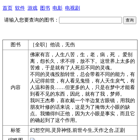
首页
软件
游戏
图书
电影
电视剧
请输入您要查询的图书：
图书
［全职］他说，无伤
佛家有言，人生八苦，生，老，病，死 ， 爱别
离，怨长久，求不得，放不下。这世界上太多的
苦难，于是就有了人死后不同的灵魂。
不同的灵魂投胎转世，总会带着不同的能力，有
人记得前世，有人看见鬼怪，有人天生戾气，有
内容
人温和善良……但更多的人，只是在梦中才能看
到看不见的东西，因此，就有了我，梦师。
我叫王杰希，喜欢戴一个半边复古眼镜，用我的
朋友叶修的话来说，这是为了掩饰大小眼的缺
点。我懒得纠正他，因为大小眼是事实，而且它
的确起到了这个作用。
标签
幻想空间,灵异神怪,前世今生,天作之合,正剧