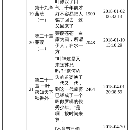
叶修叹了口
第十九章
气，千年前才
2018-01-02
19
蒹葭
好不容易把人
1909
06:32:13
（一）
骗了回去，这
又回来了
蒹葭苍苍，白
第二十章
露为霜，所谓
2018-01-10
蒹葭
20
2048
13:10:29
伊人，在水一
（二）
方
“叶神这是又
来送苏兄
吗？”奈何桥
边的孟婆换了
第二十一
一代又一代，
章 一叶
2018-04-01
21
到这一代孟婆
2464
20:38:59
落知天下
已经成了一个
秋番外一
叫做罗辑的俊
秀少年。“是
啊，按时间来
算，……
2018-04-30
[本章节已锁