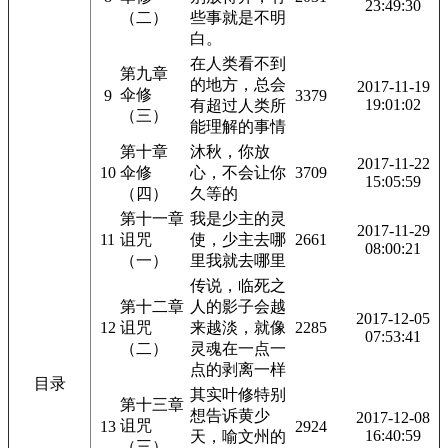
23:49:30
（二）
些事就是不明
白。
在人类看不到
第九章
的地方，总会
2017-11-19
伞修
9
3379
19:01:02
有超过人类所
（三）
能理解的事情
第十章
沐秋，你放
2017-11-22
10
伞修
心，不会让你
3709
15:05:59
（四）
久等的
第十一章
我是少主的灵
2017-11-29
11
诅咒
使，少主去哪
2661
08:00:21
（一）
里我就去哪里
传说，临死之
第十二章
人的影子会越
2017-12-05
12
诅咒
来越淡，就像
2285
07:53:41
（二）
灵魂在一点一
点的剥离一样
目录
其实叶修特别
第十三章
想告诉黄少
2017-12-08
诅咒
13
2924
16:40:59
天，喻文州的
（三）