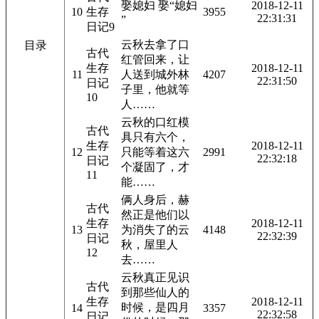
娶媳妇 娶“媳妇
2018-12-11
10
生存
3955
22:31:31
”
日记9
云秋去拿了口
目录
古代
红管回来，让
生存
2018-12-11
11
人送到城外林
4207
22:31:50
日记
子里，他就等
10
人……
云秋的口红模
古代
具只有六个，
生存
2018-12-11
12
只能等着这六
2991
22:32:18
日记
个凝固了，才
11
能……
俩人身后，赫
古代
然正是他们以
生存
2018-12-11
13
为消失了的云
4148
22:32:39
日记
秋，屋里人
12
去……
云秋真正见识
古代
到那些仙人的
生存
2018-12-11
时候，是四月
14
3357
22:32:58
日记