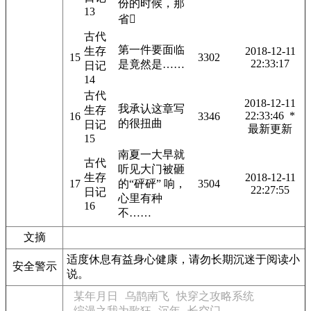
份的时候，那
13
省
古代
第一件要面临
生存
2018-12-11
15
3302
22:33:17
是竟然是……
日记
14
古代
2018-12-11
我承认这章写
生存
22:33:46 *
16
3346
的很扭曲
日记
最新更新
15
南夏一大早就
古代
听见大门被砸
生存
2018-12-11
17
的“砰砰” 响，
3504
22:27:55
日记
心里有种
16
不……
文摘
适度休息有益身心健康，请勿长期沉迷于阅读小
安全警示
说。
某年月日
乌鹊南飞
快穿之攻略系统
综漫之我为歌狂
沉年
长空门