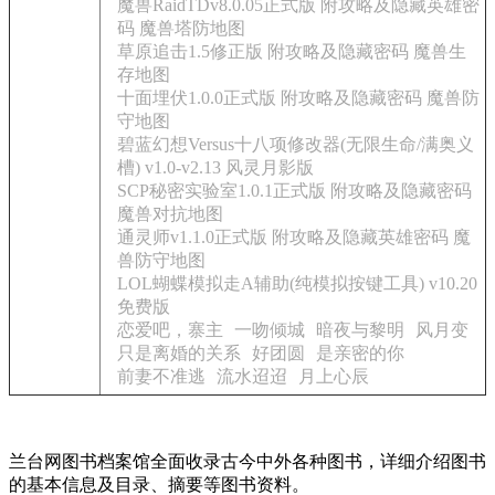
魔兽RaidTDv8.0.05正式版 附攻略及隐藏英雄密
码 魔兽塔防地图
草原追击1.5修正版 附攻略及隐藏密码 魔兽生
存地图
十面埋伏1.0.0正式版 附攻略及隐藏密码 魔兽防
守地图
碧蓝幻想Versus十八项修改器(无限生命/满奥义
槽) v1.0-v2.13 风灵月影版
SCP秘密实验室1.0.1正式版 附攻略及隐藏密码
魔兽对抗地图
通灵师v1.1.0正式版 附攻略及隐藏英雄密码 魔
兽防守地图
LOL蝴蝶模拟走A辅助(纯模拟按键工具) v10.20
免费版
恋爱吧，寨主
一吻倾城
暗夜与黎明
风月变
只是离婚的关系
好团圆
是亲密的你
前妻不准逃
流水迢迢
月上心辰
兰台网图书档案馆全面收录古今中外各种图书，详细介绍图书
的基本信息及目录、摘要等图书资料。