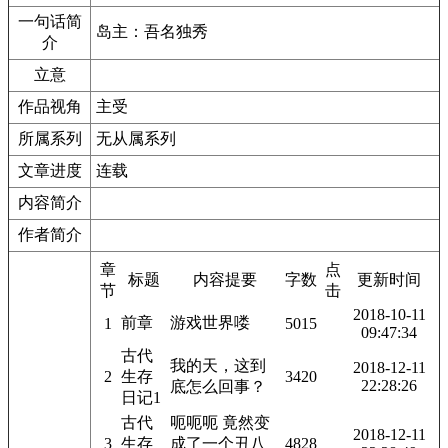
一句话简
岛主：吾名独秀
介
立意
作品视角
主受
所属系列
无从属系列
文章进度
连载
内容简介
作者简介
章
点
标题
内容提要
字数
更新时间
节
击
2018-10-11
前章
游戏世界喽
1
5015
09:47:34
古代
我的天，这到
2018-12-11
2
生存
3420
22:28:26
底怎么回事？
日记1
古代
呃呃呃 竟然变
2018-12-11
3
生存
成了一个丑八
4828