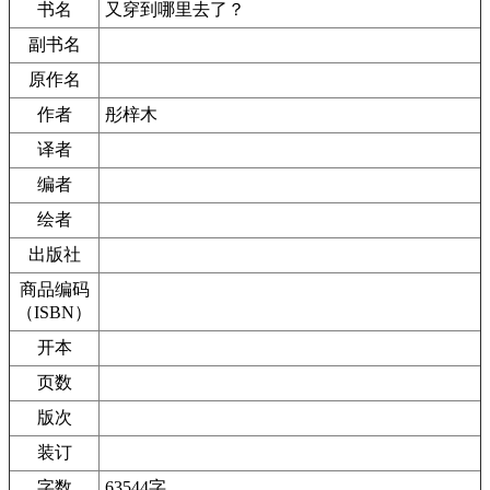
书名
又穿到哪里去了？
副书名
原作名
作者
彤梓木
译者
编者
绘者
出版社
商品编码
（ISBN）
开本
页数
版次
装订
字数
63544字