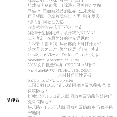
总裁前夫别追我
（综漫）男神攻略之路
幸运神
美丽而残酷的世界
生死庚帖
再见骄阳
你牵着我穿过了雾
那年夏天
相思结
间歇性失忆
寂寞梧桐等待花开不落的时节
[易烊千玺]蠢阿姨，放开我的KUMA!
三分梦幻
在最美好的时光遇见你
白衣教主霸上我
玛丽苏的正确打开方式
落木萧萧之归途
繁华落尽
向前一步走
LocaSpace Viewer
DesktopGoose中文版
movdump
d3dcompiler_47.dll
NCM文件批量转换
CSGOSLAM软件
NISEC SafeToolKit
NiceLabel6中文
木材材积表计算器
RZ Flv To DVD Converter
三国英雄TD1.0.4正式版 附攻略及隐藏密码 魔
兽塔防地图
折戟沉沙v1.0.11正式版 附攻略及隐藏英雄密码
随便看
魔兽塔防地图
快乐防守1.0.0正式版 附攻略及隐藏密码 魔兽防
守地图