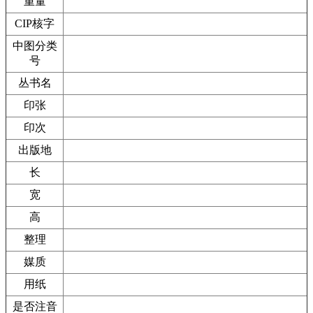
重量
CIP核字
中图分类
号
丛书名
印张
印次
出版地
长
宽
高
整理
媒质
用纸
是否注音