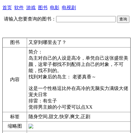
首页
软件
游戏
图书
电影
电视剧
请输入您要查询的图书：
图书
又穿到哪里去了？
简介：
岛主对自己的人设是高冷，单凭自己这张盛世美
颜，这辈子都找不到配得上自己的对象，不可
能，找不到的。
找到对象后的岛主： 老婆真香～
内容
这是一个性格逗比外在高冷的无脑实力满级大佬
宠夫日常
排雷：有生子
觉得男主娘的小可爱可以点XX
标签
随身空间,甜文,快穿,爽文,正剧
缩略图