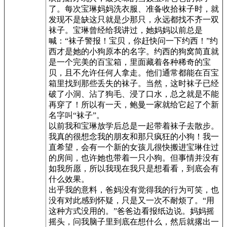
了。每次宝琳妈妈洗衣服、准备收拾袜子时，就
发现不是缺这只就是少那只，永远都找不齐一双
袜子。宝琳曾经给我讲过，她妈妈以前总是
喊：“袜子警报！宝贝，你赶快问一下约西！”约
西才是她的小狗原本的名字。约西的狗窝简直就
是一个完美的百宝箱，里面藏着各种稀奇的宝
贝，且不允许任何人拿走。他们通常都能在百宝
箱里找到那些丢失的袜子。当然，这时袜子已经
破了小洞、沾了狗毛、浸了口水，总之就是不能
再穿了！所以有一天，鲍曼一家就给它起了个新
名字叫“袜子”。
以前我和宝琳放学后总是一起带着袜子去散步。
我真的很想念我的朋友和那只疯狂的小狗！我一
直希望，会有一个新的女孩儿很快搬进宝琳住过
的房间，也许她也带着一只小狗。但事情并没有
如我所愿，所以我现在我只是想看看，到底会有
什么效果。
出乎我的意料，爸妈没有觉得我的行为可笑，也
没有对此感到怀疑，只是又一次不耐烦了。“用
这种方式没用的。”爸爸边看报纸边说。妈妈摇
摇头，问我脑子里到底在想什么，然后就撂出一