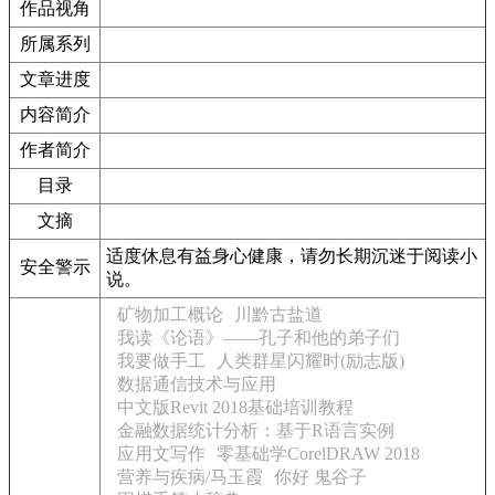
作品视角
所属系列
文章进度
内容简介
作者简介
目录
文摘
适度休息有益身心健康，请勿长期沉迷于阅读小
安全警示
说。
矿物加工概论
川黔古盐道
我读《论语》——孔子和他的弟子们
我要做手工
人类群星闪耀时(励志版)
数据通信技术与应用
中文版Revit 2018基础培训教程
金融数据统计分析：基于R语言实例
应用文写作
零基础学CorelDRAW 2018
营养与疾病/马玉霞
你好 鬼谷子