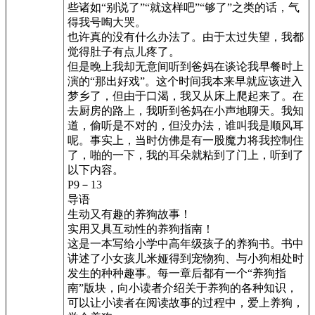
些诸如“别说了”“就这样吧”“够了”之类的话，气
得我号啕大哭。
也许真的没有什么办法了。由于太过失望，我都
觉得肚子有点儿疼了。
但是晚上我却无意间听到爸妈在谈论我早餐时上
演的“那出好戏”。这个时间我本来早就应该进入
梦乡了，但由于口渴，我又从床上爬起来了。在
去厨房的路上，我听到爸妈在小声地聊天。我知
道，偷听是不对的，但没办法，谁叫我是顺风耳
呢。事实上，当时仿佛是有一股魔力将我控制住
了，啪的一下，我的耳朵就粘到了门上，听到了
以下内容。
P9－13
导语
生动又有趣的养狗故事！
实用又具互动性的养狗指南！
这是一本写给小学中高年级孩子的养狗书。书中
讲述了小女孩儿米娅得到宠物狗、与小狗相处时
发生的种种趣事。每一章后都有一个“养狗指
南”版块，向小读者介绍关于养狗的各种知识，
可以让小读者在阅读故事的过程中，爱上养狗，