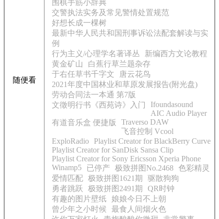
围棋手筋小辞典
交警执法实务及常见警情处置规范
好想长成一棵树
最新中华人民共和国刑事诉讼法配套解读与实
例
行为主义/心理学名著译丛
新编西方文论教程
黄金矿山
白蕉行草兰题杂存
于右任草书千字文
唐云花鸟
随便看
2021年度中国林业和草原发展报告(附光盘)
劳动合同法一本通 第7版
Ifoundasound
文徵明行书《西苑诗》入门
AIC Audio Player
Traverso DAW
有道音乐盒 便捷版
飞音控制 Vcool
ExploRadio
Playlist Creator for BlackBerry Curve
Playlist Creator for SanDisk Sansa Clip
Playlist Creator for Sony Ericsson Xperia Phone
Winamp5
已停产
极致拼图No.2468
色彩精灵
爱情匹配
极致拼图1621期
驱散狗狗
勇者跳跃
极致拼图2491期
QR时钟
有趣的图片壁纸
娘娘今日不上朝
曾少年之小时候
最食人间烟火色