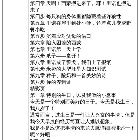
第四章 天啊！西蒙搬进来了。耶！里诺也搬进
来了
第四步 每只狗的身体里都隐藏着些许狼性
第五章 里诺在屋里到处小便，还差点儿变成野
餐小吃
第五步 沉着应对父母的借口
第六章 陷入困境的西蒙
第七章 里诺第一天上学
第六步 爪子——拿开！
第八章 里诺成了警犬，我们上了报纸
第七步 米娅的大型汪星人知识测试
第九章 种子、酸奶和一首美妙的诗
第八步 你的养狗证
精彩页
第一章 特别的生日，以及我做的小蠢事
今天是一个特别而美好的日子。今天是我生日，
我八岁了！
通常而言，过生日是一件让人兴奋的事情，但是
我今天早晨的经历简直让人难以想象。
我是不是应该把事情的来龙去脉详细地讲述一下
呢？好吧……