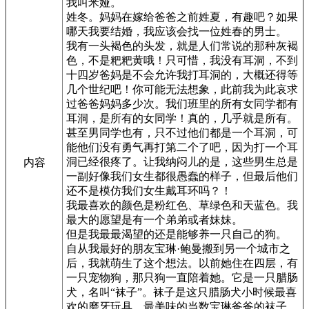
我叫米娅。
姓冬。妈妈在嫁给爸爸之前姓夏，有趣吧？如果
哪天我要结婚，我应该会找一位姓春的男士。
我有一头褐色的头发，就是人们常说的那种灰褐
色，不是粑粑黄哦！只可惜，我没有耳洞，不到
十四岁爸妈是不会允许我打耳洞的，大概还得等
几个世纪吧！你可能无法想象，此前我为此哀求
过爸爸妈妈多少次。我们班里的所有女同学都有
耳洞，是所有的女同学！真的，几乎就是所有。
甚至男同学也有，只不过他们都是一个耳洞，可
能他们没有勇气再打第二个了吧，因为打一个耳
洞已经很疼了。让我纳闷儿的是，这些男生总是
内容
一副好像我们女生都很愚蠢的样子，但最后他们
还不是模仿我们女生戴耳环吗？！
我最喜欢的颜色是粉红色、草绿色和天蓝色。我
最大的愿望是有一个弟弟或者妹妹。
但是我最最渴望的还是能够养一只自己的狗。
自从我最好的朋友宝琳·鲍曼搬到另一个城市之
后，我就萌生了这个想法。以前她住在四层，有
一只宠物狗，那只狗一直陪着她。它是一只腊肠
犬，名叫“袜子”。袜子是这只腊肠犬小时候最喜
欢的磨牙玩具，最美味的当数宝琳爸爸的袜子