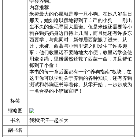
学会养狗。
内容推荐
米娅最大的心愿就是养一只小狗。在她八岁生日
那天，她如愿以偿地得到了自己的小狗——刚出
生不久的金毛寻回犬里诺。但是米娅还需要等小
狗在狗妈妈身边再待上几周，而且她还有许多东
西要学，与此同时，新邻居西蒙搬了进来。从
此，米娅、西蒙与小狗里诺之间发生了许多趣
事：他们教里诺不要随地大小便，教里诺学会使
用牵引绳，里诺居然还救了西蒙一命，并且帮忙
抓到了小偷！
本书的每一章后面都有一个“养狗指南”板块，在
这里你可以学到关于养狗的各种知识，还有养狗
测试和养狗证书等着你。从零开始，一步步成为
一名合格的小铲屎官吧！
标签
缩略图
书名
我和汪汪一起长大
副书名