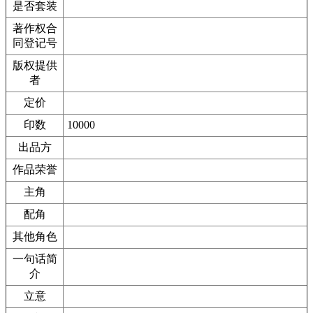
是否套装
著作权合
同登记号
版权提供
者
定价
印数
10000
出品方
作品荣誉
主角
配角
其他角色
一句话简
介
立意