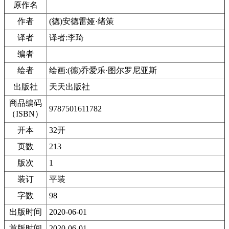
原作名
作者
(德)安德雷娅·绪策
译者
译者:李琦
编者
绘者
绘画:(德)乔爱乐·图尔罗尼亚斯
出版社
天天出版社
商品编码
9787501611782
（ISBN）
开本
32开
页数
213
版次
1
装订
平装
字数
98
出版时间
2020-06-01
首版时间
2020-06-01