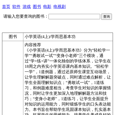
首页
软件
游戏
图书
电影
电视剧
请输入您要查询的图书：
图书
小学英语(4上)/学而思基本功
内容推荐
《小学英语(4上)/学而思基本功》分为“轻松学一
学”“勇敢试一试”“变身小老师”三个模块，通
过“学+练+讲”一体化独创的学练体系，让学生在
18周之内夯实小学英语课内基本知识。“轻松学
一学”，1道例题，通过还原师生课堂互动场景，
让学生理解解题突破点，同时通过难点解析，让
学生全面理解知识点；“勇敢试一试”，1道练
习，和例题难度相当，考查学生对知识的掌握情
况，同时让学生更加深入地理解解题方法和技
巧；“变身小老师”，1道练习，让学生全面提升
对知识的运用能力，同时锻炼学生的口头表达能
力。本书旨在帮助学生巩固课本知识，扎实基本
功，拓展学生的思维能力，培养学生养成良好的