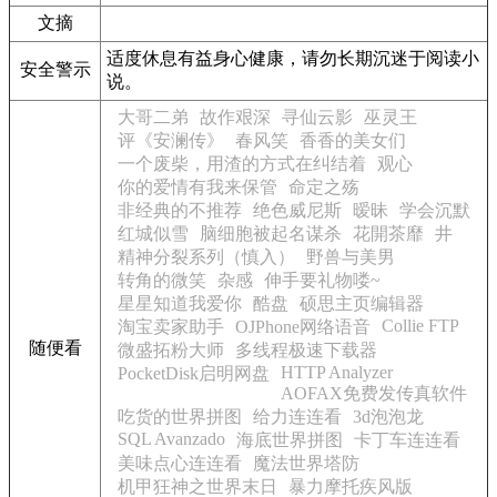
文摘
适度休息有益身心健康，请勿长期沉迷于阅读小
安全警示
说。
大哥二弟
故作艰深
寻仙云影
巫灵王
评《安澜传》
春风笑
香香的美女们
一个废柴，用渣的方式在纠结着
观心
你的爱情有我来保管
命定之殇
非经典的不推荐
绝色威尼斯
暧昧
学会沉默
红城似雪
脑细胞被起名谋杀
花開茶靡
井
精神分裂系列（慎入）
野兽与美男
转角的微笑
杂感
伸手要礼物喽~
星星知道我爱你
酷盘
硕思主页编辑器
Collie FTP
淘宝卖家助手
OJPhone网络语音
随便看
微盛拓粉大师
多线程极速下载器
HTTP Analyzer
PocketDisk启明网盘
AOFAX免费发传真软件
吃货的世界拼图
给力连连看
3d泡泡龙
SQL Avanzado
海底世界拼图
卡丁车连连看
美味点心连连看
魔法世界塔防
机甲狂神之世界末日
暴力摩托疾风版