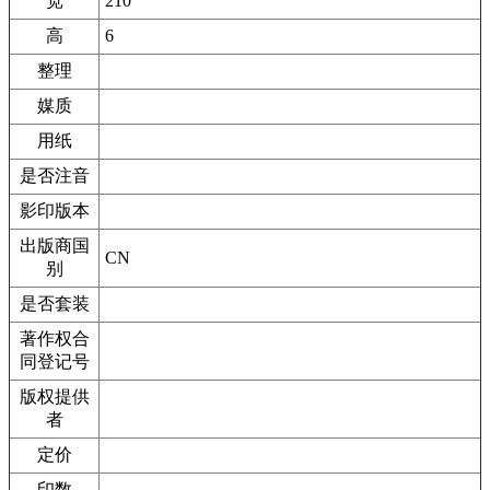
宽
210
高
6
整理
媒质
用纸
是否注音
影印版本
出版商国
CN
别
是否套装
著作权合
同登记号
版权提供
者
定价
印数