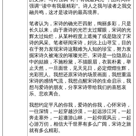
强调‘‘读中有我最精彩”。诗人之我与读者之我交
融共鸣，这才是读诗的最高境界。
笔者认为，宋诗的确光芒四射，绚丽多彩，只是
长久以来，由于唐诗的光芒太过耀眼，宋词的光
辉太过灿烂，从某种程度上遮掩了或是隐没了宋
诗的风采。笔者研阅宋诗，好比上山寻宝，目的
在于努力发现宋诗这颗难为人知的珍宝，努力发
掘宋诗久被淹没的璀璨光芒。宋诗是一位隐居山
中的姑娘，不施粉黛，不描眼眉，衣装朴素，举
止天然，一旦面世，见天见日，必定熠熠生辉，
光彩照人。我想还原宋诗的场景画面，我想重温
宋诗的感情气流，我想点醒宋诗的生命启示，我
想与爱诗的朋友，分享宋诗带给我们的喜怒哀
乐、悲欢离合。
我想约定平凡的你我，爱诗的你我，心怀宋诗，
一往深情，一起穿越沙漠，一起远涉江河，一起
奔走塞外，一起邀游山林，一起仰观风云，一起
心游万仞，相信大千世界有多么广阔，宋诗之旅
就有多么精彩。