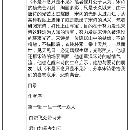
《不是不念只是不见》笔者偃月公子认为，宋诗
的确光芒四射，绚丽多彩，只是长久以来，由于
唐诗的光芒太过耀眼，宋词的光辉太过灿烂，从
某种程度上遮掩了或是隐没了宋诗的风采。笔者
研阅宋诗，好比上山寻宝，目的在于努力发现宋
诗这颗难为人知的珍宝，努力发掘宋诗久被淹没
的璀璨光芒。宋诗是一位隐居山中的姑娘，不施
粉黛，不描眼眉，衣装朴素，举止天然，一旦面
世，见天见日，必定熠熠生辉，光彩照人。他想
还原宋诗的场景画面，他想重温宋诗的感情气
流，他想点醒宋诗的生命启示，他想与爱诗的朋
友，以《不是不念只是不见》，分享宋诗带给我
们的喜怒哀乐、悲欢离合。
目录
作者序
第一辑 一生一代一双人
白鸥飞处带诗来
君山如黛亦如云