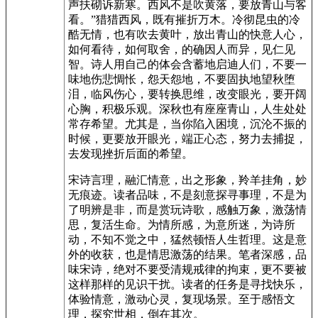
声扶砌诉新寒。西风不是吹黄落，要放青山与客
看。”猎猎西风，既有摧折万木。冷彻昆虫的冷
酷无情，也有吹去黄叶，放出青山的快意人心，
如何看待，如何取舍，的确因人而异，见仁见
智。诗人用自己的体会含蓄地启迪人们，不要一
味地伤悲惆怅，怨天怨地，不要固执地望秋堕
泪，临风伤心，要转换思维，改变眼光，要开阔
心胸，积极乐观。深秋也有座座青山，人生处处
常存希望。尤其是，当你陷入困境，沉沦不振的
时候，更要放开眼光，端正心态，努力去捕捉，
去发现挫折后面的希望。
宋诗言理，融汇情意，出之形象，羚羊挂角，妙
无痕迹。读者品味，不是刻意探寻事理，不是为
了明辨是非，而是赏玩诗歌，感触万象，激荡情
思，复活生命。为情所感，为意所迷，为诗所
动，不知不觉之中，猛然顿悟人生哲理。这是意
外的收获，也是情思激荡的结果。笔者深感，品
味宋诗，绝对不要受清规戒律的拘束，更不要被
这样那样的见识干扰。读者的任务是寻找快乐，
体验情意，激动心灵，复现场景。至于感悟文
理，探究世相，倒在其次。