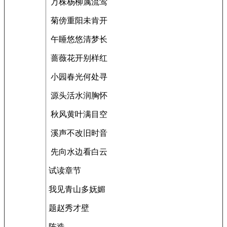
万株杨柳属流莺
菊傍重阳未肯开
午睡悠悠清梦长
蔷薇花开别样红
小园春光何处寻
源头活水润胸怀
秋风黄叶满目空
溪声不改旧时音
先向水边看白云
试读章节
我见青山多妩媚
题赵秀才壁
陈造