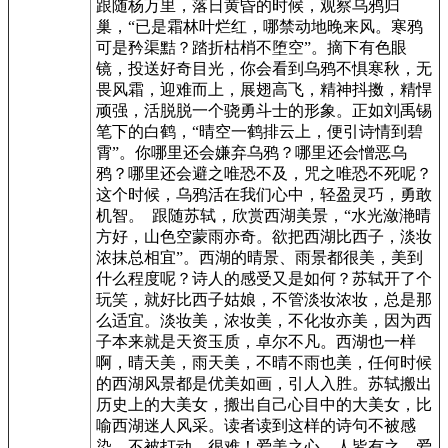
跟随杨万里，落日黄昏的时候，观察乌鸦归
巢，“已是霜林叶烂红，哪禁动地晚来风。寒鸦
可是矜渠黠？踏折枯梢不堕空”。摘下有色眼
镜，投送好奇目光，你会看到乌鸦不惧寒秋，无
畏风霜，迎难而上，展翅高飞，精神抖擞，精悍
顽强，活脱脱一个骁勇斗士的形象。正如刘禹锡
笔下的白鹤，“晴空一鹤排云上，便引诗情到碧
霄”。你哪里还会嫌弃乌鸦？哪里还会憎恶乌
鸦？哪里还会避之唯恐不及，咒之唯恐不死呢？
这个时候，乌鸦活在我们心中，轻盈灵巧，勇敢
机智。 跟随苏轼，欣赏西湖美景，“水光潋滟晴
方好，山色空蒙雨亦奇。欲把西湖比西子，淡妆
浓抹总相宜”。西湖的晴景、雨景都很美，美到
什么程度呢？诗人的感受又是如何？苏轼开了个
玩笑，就好比西子姑娘，不管淡妆浓妆，总是那
么适宜。淡妆美，浓妆美，不化妆亦美，因为西
子本来就是天资玉质，卓尔不凡。西湖也一样
啊，晴天美，雨天美，不晴不雨也美，任何时候
的西湖风景都是优美如画，引人入胜。苏轼搬出
历史上的大美女，搬出自己心目中的大美女，比
喻西湖迷人风采。读者读到这样的诗句不被感
染，不被打动，很难！爱美之心，人皆有之。爱