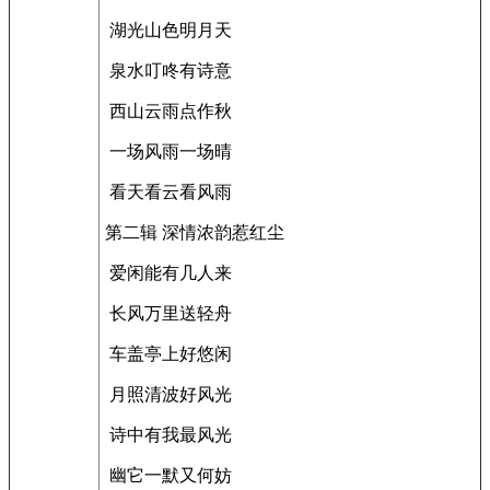
湖光山色明月天
泉水叮咚有诗意
西山云雨点作秋
一场风雨一场晴
看天看云看风雨
第二辑 深情浓韵惹红尘
爱闲能有几人来
长风万里送轻舟
车盖亭上好悠闲
月照清波好风光
诗中有我最风光
幽它一默又何妨