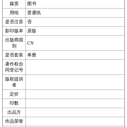
媒质
图书
用纸
普通纸
是否注音
否
影印版本
原版
出版商国
CN
别
是否套装
单册
著作权合
同登记号
版权提供
者
定价
印数
出品方
作品荣誉