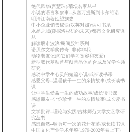
绝代风华(言慧珠)/菊坛名家丛书
小说的语言和叙事--从塞万提斯到卡尔维诺
明清江南著姓望族史
中小企业销售秘诀(汉英对照)/认可书系
水晶之城(窥探洛杉矶的未来)/都市文化研究译
丛
解读股市波浪/民间股神系列
诺贝尔文学奖传奇
非你非我
动物老友记(向它们学习宽容和友爱)
新型取代基酞菁与酞菁晶体的合成及光学性质
研究
感动中学生心灵的短篇小说/成长读书课
感恩父母--温暖孩子一生的亲情故事/成长读书
课
让中学生受益一生的成功故事/成长读书课
感恩朋友--让你珍惜一生的友情故事/成长读书
课
文学批评--理论与实践/吉林师范大学文艺学研
究丛书
感恩自然--聆听每一次的花开花落/成长读书课
中国文化产业学术年鉴(1979-2002年卷上下)