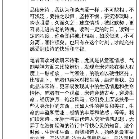
品读宋诗，我认为和谈恋爱一样，不可貌相，不
可浅泛，要持之以恒，坚持不懈，要沉潜玩味，
吟咏咀嚼，久而久之，建立情感，彼此默契，更
容易走进古老的诗魂。读到一定的时日，读到一
定的程度，你会觉得彼此相融，如胶似漆，不可
分离，哪怕须臾。也只有在这个时刻，才能充分
感受到读诗的快乐和幸福。
笔者喜欢对读唐宋诗歌，尤其是从意蕴情感、气
韵精神方面去比较辨析，发现唐宋诗歌在很大程
度上一脉相承，一气灌注，的确难以硬性区分，
比较高下。笔者也喜欢对接生活，融进自我。如
此品味宋诗，更容易发现其中的生活情趣和生命
情怀。笔者有一个观点，宋诗穿越古今，穿透生
命，经历岁月，饱含风霜，它们身上应该挟带一
些人类永恒的东西，比如人性的善良和美好，生
命的丰盈和意趣，感情的丰厚和敏感，等等。我
们读宋诗，无异于与古代诗人交流情感思想，无
异于在浩如烟海的诗行中寻找心灵的知音。这个
时候，生活和生命，自我和诗人，始终是最重要
的支撑。写诗强调“诗中有我最风光”，品诗同样