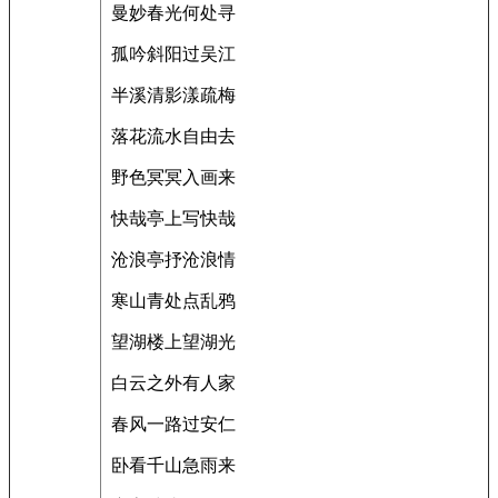
曼妙春光何处寻
孤吟斜阳过吴江
半溪清影漾疏梅
落花流水自由去
野色冥冥入画来
快哉亭上写快哉
沧浪亭抒沧浪情
寒山青处点乱鸦
望湖楼上望湖光
白云之外有人家
春风一路过安仁
卧看千山急雨来