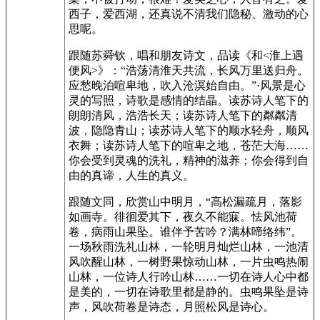
西子，爱西湖，还真说不清我们隐秘、激动的心
思呢。
跟随苏舜钦，唱和朋友诗文，品读《和<淮上遇
便风>》：“浩荡清淮天共流，长风万里送归舟。
应愁晚泊喧卑地，吹入沧溟始自由。”·风景是心
灵的写照，诗歌是感情的结晶。读苏诗人笔下的
朗朗清风，浩浩长天；读苏诗人笔下的粼粼清
波，隐隐青山；读苏诗人笔下的顺水轻舟，顺风
衣舞；读苏诗人笔下的喧卑之地，苍茫大海……
你会受到灵魂的洗礼，精神的滋养；你会得到自
由的真谛，人生的真义。
跟随文同，欣赏山中明月，“高松漏疏月，落影
如画寺。徘徊爱其下，夜久不能寐。怯风池荷
卷，病雨山果坠。谁伴予苦吟？满林啼络纬”。
一场秋雨洗礼山林，一轮明月灿烂山林，一池清
风吹醒山林，一树野果惊动山林，一片虫鸣热闹
山林，一位诗人行吟山林……一切在诗人心中都
是美的，一切在诗歌里都是静的。虫鸣果坠是诗
声，风吹荷卷是诗态，月照松风是诗心。