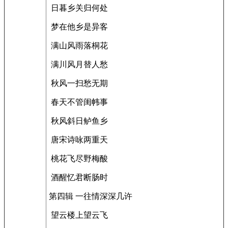
日暮乡关归何处
梦在他乡是异客
满山风雨落桐花
满川风月替人愁
秋风一扫愁无期
春天不管闺帏事
秋风斜日鲈鱼乡
唐宋诗咏两重天
桃花飞尽野梅酸
酒醒忆君断肠时
第四辑 一往情深深几许
望云楼上望云飞