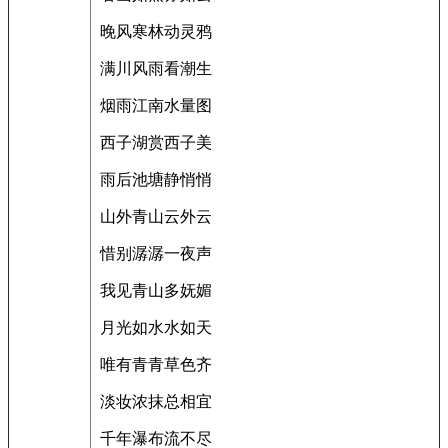
晚风寒林动灵鸦
满川风雨看潮生
烟雨江南水量图
西子湖赏西子美
雨后池塘静悄悄
山外青山云外云
惜别潺潺一夜声
我见青山多妩媚
月光如水水如天
唯有青青草色齐
淡妆浓抹总相宜
千年瀑布流不尽