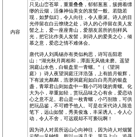
只见山峦苍翠，重重叠叠，郁郁葱葱，簇拥着缥
缈的云烟，活像神仙美女的发髻一般。若隐若
现，如梦似幻，令人向往，令人垂涎。诗人的目
光停留在白云缭绕之处，诗人的心停留在美人发
髻之上，爱一座座青山，爱朋友居所的别样风
内容
光，把它比作美人发髻，则诗人的爱美之心，倾
慕之意，爱恋之情不难体会。
唐代诗人刘禹锡亦有类似构思，诗写岳阳君
山：“湖光秋月两相和，潭面无风镜未磨。遥望
洞庭山水色，白银盘里一青螺。”（《望洞
庭》）诗人夜望洞庭汪洋浩荡，上有皓月银辉，
下有波光粼粼，浩渺洞庭宛如白白亮亮的银盘
盏，青翠君山则如盘中一颗小巧玲珑的青螺。化
大为小，举重如轻，赏玩品味之心有余，爱恋动
心之意不足。君山是一枚青螺，小巧别致，可供
把玩品鉴，不可赠予他人。可是在宋代诗人陈造
笔下，远山如髻，秀美俊逸，丰采诱人，令人心
动，令人不舍，可远观却不可亵玩啊！
因为诗人对居所远山心向神往，因为诗人对烟鬟
云髻一见钟情，所以一连几天，策马上山，追寻