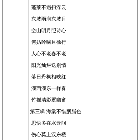
蓬莱不遇扫浮云
东坡雨润东坡月
空山明月照诗心
何妨吟啸且徐行
人心不老春不老
阳光灿烂送别情
落日丹枫相映红
湖西湖东一样春
竹摇清影罩幽窗
第三辑 海棠不惜胭脂色
思悟多在水云间
伤心莫上汉东楼