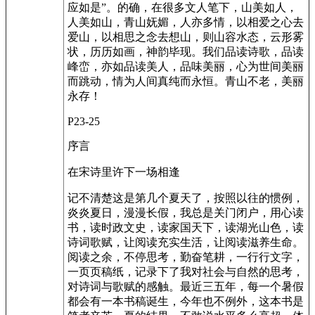
应如是”。的确，在很多文人笔下，山美如人，
人美如山，青山妩媚，人亦多情，以相爱之心去
爱山，以相思之念去想山，则山容水态，云形雾
状，历历如画，神韵毕现。我们品读诗歌，品读
峰峦，亦如品读美人，品味美丽，心为世间美丽
而跳动，情为人间真纯而永恒。青山不老，美丽
永存！
P23-25
序言
在宋诗里许下一场相逢
记不清楚这是第几个夏天了，按照以往的惯例，
炎炎夏日，漫漫长假，我总是关门闭户，用心读
书，读时政文史，读家国天下，读湖光山色，读
诗词歌赋，让阅读充实生活，让阅读滋养生命。
阅读之余，不停思考，勤奋笔耕，一行行文字，
一页页稿纸，记录下了我对社会与自然的思考，
对诗词与歌赋的感触。最近三五年，每一个暑假
都会有一本书稿诞生，今年也不例外，这本书是