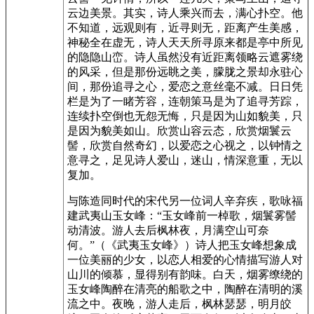
云边美景。其实，诗人乘兴而去，满心扑空。他
不知道，远观则有，近寻则无，距离产生美感，
神秘全在虚无，诗人天天所寻原来都是亭中所见
的隐隐山峦。诗人虽然没有近距离领略云遮雾绕
的风采，但是那份远眺之美，朦胧之景却永驻心
间，那份追寻之心，爱恋之意丝毫不减。日日凭
栏是为了一睹芳容，连朝策马是为了追寻芳踪，
连续扑空倒也无怨无悔，只是因为山如貌美，只
是因为貌美如山。欣赏山容云态，欣赏烟鬟云
髻，欣赏自然奇幻，以爱恋之心视之，以钟情之
意寻之，足见诗人爱山，迷山，情深意重，无以
复加。
与陈造同时代的宋代另一位词人辛弃疾，歌咏福
建武夷山玉女峰：“玉女峰前一棹歌，烟鬟雾髻
动清波。游人去后枫林夜，月满空山可奈
何。”（《武夷玉女峰》）诗人把玉女峰想象成
一位美丽的少女，以恋人相爱的心情描写游人对
山川的倾慕，显得别有韵味。白天，烟雾缭绕的
玉女峰陶醉在清亮的船歌之中，陶醉在清明的溪
流之中。夜晚，游人走后，枫林瑟瑟，明月皎