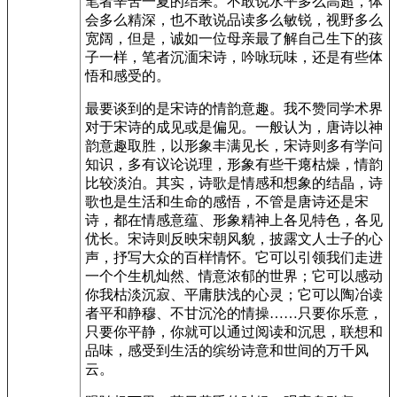
笔者辛苦一夏的结果。不敢说水平多么高超，体
会多么精深，也不敢说品读多么敏锐，视野多么
宽阔，但是，诚如一位母亲最了解自己生下的孩
子一样，笔者沉湎宋诗，吟咏玩味，还是有些体
悟和感受的。
最要谈到的是宋诗的情韵意趣。我不赞同学术界
对于宋诗的成见或是偏见。一般认为，唐诗以神
韵意趣取胜，以形象丰满见长，宋诗则多有学问
知识，多有议论说理，形象有些干瘪枯燥，情韵
比较淡泊。其实，诗歌是情感和想象的结晶，诗
歌也是生活和生命的感悟，不管是唐诗还是宋
诗，都在情感意蕴、形象精神上各见特色，各见
优长。宋诗则反映宋朝风貌，披露文人士子的心
声，抒写大众的百样情怀。它可以引领我们走进
一个个生机灿然、情意浓郁的世界；它可以感动
你我枯淡沉寂、平庸肤浅的心灵；它可以陶冶读
者平和静穆、不甘沉沦的情操……只要你乐意，
只要你平静，你就可以通过阅读和沉思，联想和
品味，感受到生活的缤纷诗意和世间的万千风
云。