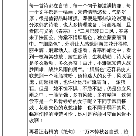
每一首诗都在言情，每一个句子都溢满情趣，每
一个文字都是一幅画，宋诗情韵悠长，气韵沉
厚，很是值得品味咂摸。即便是那些议论说理成
分浓郁的诗歌，也大多情理兼备，诗画相融。且
看陈与义的《春寒》：“二月巴陵日日风，春寒
未了怯园公。海棠不惜胭脂色，独立蒙蒙细雨
中。”“胭脂色”，分明让人感觉到海棠花开得艳
丽生辉，婀娜动人。想想看，春寒料峭之中，看
到一枝海棠独放，娇红欲滴，生机勃勃，诗人该
是多么激动，多么兴奋！由此，不难窥知诗人战
胜困难、战胜风雨的勇气。“胭脂色”还容易使人
联想到一个涂脂抹粉，娇艳迷人的女子，风吹面
庞，雨湿胭脂，也许让她“泪”流满面，一派狼
藉。但是，她不惊不惧，不愁不悲，仍是独立风
雨之中，一脸坚强，多有风致，多有精神！这何
尝不是一个风骨铮铮的女子呢？不同于风雨摧
残，花容失色的哀愁凄惨，也不同于弱不禁风，
临寒伤悼的凄楚可怜，她可是容颜可变而风骨不
改啊！
再看汪若楫的《绝句》：“万木惊秋各自残，蛰