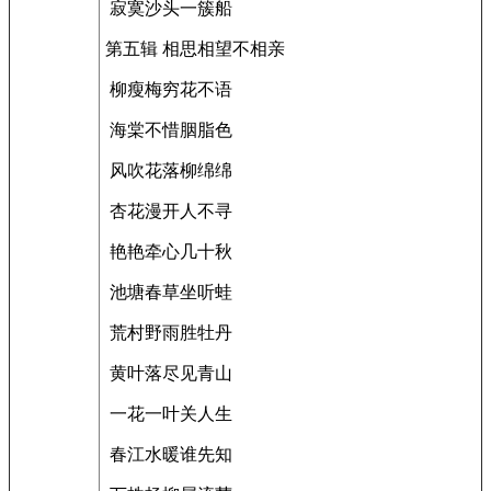
寂寞沙头一簇船
第五辑 相思相望不相亲
柳瘦梅穷花不语
海棠不惜胭脂色
风吹花落柳绵绵
杏花漫开人不寻
艳艳牵心几十秋
池塘春草坐听蛙
荒村野雨胜牡丹
黄叶落尽见青山
一花一叶关人生
春江水暖谁先知