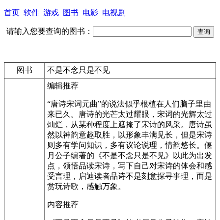
首页
软件
游戏
图书
电影
电视剧
请输入您要查询的图书：
图书
不是不念只是不见
编辑推荐
“唐诗宋词元曲”的说法似乎根植在人们脑子里由
来已久。唐诗的光芒太过耀眼，宋词的光辉太过
灿烂，从某种程度上遮掩了宋诗的风采。唐诗虽
然以神韵意趣取胜，以形象丰满见长，但是宋诗
则多有学问知识，多有议论说理，情韵悠长。偃
月公子编著的《不是不念只是不见》以此为出发
点，领悟品读宋诗，写下自己对宋诗的体会和感
受言理，启迪读者品诗不是刻意探寻事理，而是
赏玩诗歌，感触万象。
内容推荐