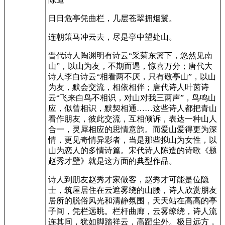
日日危亭凭曲栏，几层苍翠拥烟鬟。
连朝策马冲云去，尽是亭中望处山。
晋代诗人陶渊明有诗云“采菊东篱下，悠然见南
山”，以山为友，不期而遇，惊喜万分；唐代大
诗人李白诗云“相看两不厌，只有敬亭山”，以山
为友，默会交流，相依相伴；唐代诗人叶茵诗
云“飞来白鸟不相识，对山对我三两声”，鸟鸣山
应，似曾相识，默契相通……这些诗人都把青山
看作朋友，彼此交流，互相倾诉，表达一种山人
合一，灵犀相应的思情意韵。而爱山爱得更为深
情，更见奇情异彩者，当是那些拟山为女性，以
山为恋人的多情诗篇。宋代诗人陈造的诗歌《题
赵秀才壁》就是这方面的典型作品。
诗人到朋友赵秀才家做客，赵秀才可能是位隐
士，筑屋居住在云遮雾绕的山腰，诗人欣赏朋友
居所的脱俗风光和清静氛围，天天站在高高的亭
子间，凭栏远眺。栏杆曲廊，云雾缭绕，诗人流
连其间，犹如脚踏祥云，高蹈尘外。极目远方，