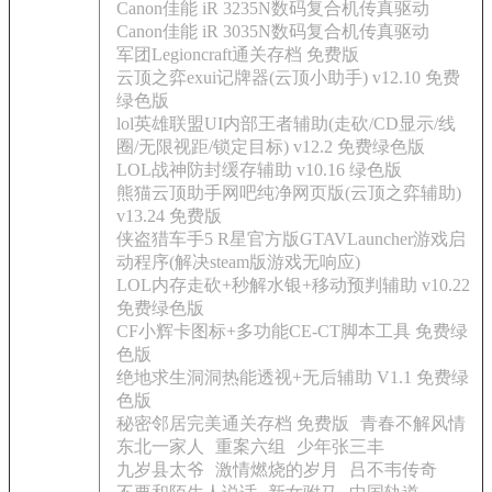
Canon佳能 iR 3235N数码复合机传真驱动
Canon佳能 iR 3035N数码复合机传真驱动
军团Legioncraft通关存档 免费版
云顶之弈exui记牌器(云顶小助手) v12.10 免费
绿色版
lol英雄联盟UI内部王者辅助(走砍/CD显示/线
圈/无限视距/锁定目标) v12.2 免费绿色版
LOL战神防封缓存辅助 v10.16 绿色版
熊猫云顶助手网吧纯净网页版(云顶之弈辅助)
v13.24 免费版
侠盗猎车手5 R星官方版GTAVLauncher游戏启
动程序(解决steam版游戏无响应)
LOL内存走砍+秒解水银+移动预判辅助 v10.22
免费绿色版
CF小辉卡图标+多功能CE-CT脚本工具 免费绿
色版
绝地求生洞洞热能透视+无后辅助 V1.1 免费绿
色版
秘密邻居完美通关存档 免费版
青春不解风情
东北一家人
重案六组
少年张三丰
九岁县太爷
激情燃烧的岁月
吕不韦传奇