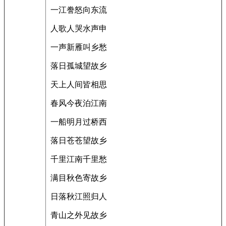
一江誊怒向东流
人歌人哭水声申
一声新雁叫乡愁
落日孤城望故乡
天上人间皆相思
春风今夜泊江南
一船明月过桥西
落日苍苍望故乡
千里江南千里愁
满目秋色寄故乡
日落秋江照归人
青山之外见故乡