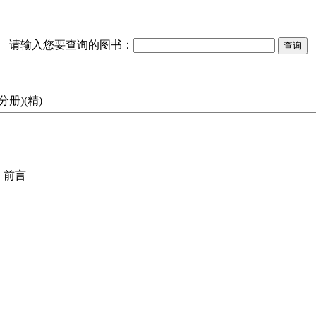
请输入您要查询的图书：
册)(精)
》前言