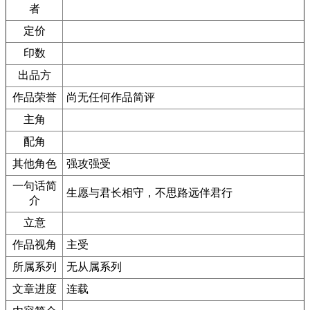
者
定价
印数
出品方
作品荣誉
尚无任何作品简评
主角
配角
其他角色
强攻强受
一句话简
生愿与君长相守，不思路远伴君行
介
立意
作品视角
主受
所属系列
无从属系列
文章进度
连载