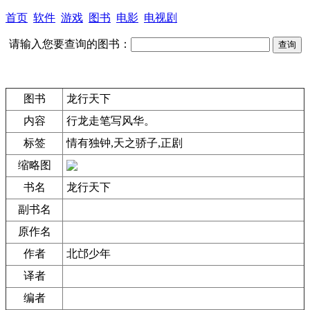
首页
软件
游戏
图书
电影
电视剧
请输入您要查询的图书：
图书
龙行天下
内容
行龙走笔写风华。
标签
情有独钟,天之骄子,正剧
缩略图
书名
龙行天下
副书名
原作名
作者
北邙少年
译者
编者