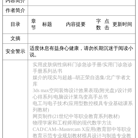
内容简介
作者简介
章
字
点
目录
标题
内容提要
更新时间
节
数
击
文摘
适度休息有益身心健康，请勿长期沉迷于阅读小
安全警示
说。
实用皮肤病性病科门诊急诊手册/实用门诊急诊
手册系列丛书
媒介的现实与超越--胡正荣自选集/北广学者文
库
3ds max空间装饰设计效果表现(附光盘)/设计师
心得系列/电脑设计莱鸟变高手丛书
电工与电子技术(应用型数控模具专业基础课系
列教材)
网页制作(21世纪中等职业教育系列教材)
物理学家和工程师用的现代数学方法
CAD\CAM--Mastercam X应用(教育部中等职业
教育示范专业规划教材模具设计与制造专业教