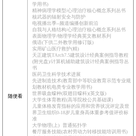
学用书)
精神病理学模型/心理治疗核心概念系列丛书
核武器的辐射安全与防护
电视播出季--频道编播创新前沿
自我与人格结构/心理治疗核心概念系列丛书
表面物理学/物理学经典英文教材系列
俄语(下供二外教学用修订版)
实用矿山医疗救护(精)
天正建筑TArch7.5建筑设计经典案例指导教程
(附光盘)/计算机辅助建筑设计经典案例指导丛
书
医药卫生科学技术进展
先进制造技术(教育部中等职业教育示范专业规
划教材机电类专业教学用书)
世界吸血蠓种(双翅目蠓科)(英文版)
随便看
大学生体育教程(高等院校公共基础课)
儿童体格发育指标的应用和营养状况评定及世
界卫生组织
0-18岁儿童身高体重参考值评价标
准
大学物理(上)
普通拓扑学
餐厅服务技能(农村劳动力转移技能培训用书)