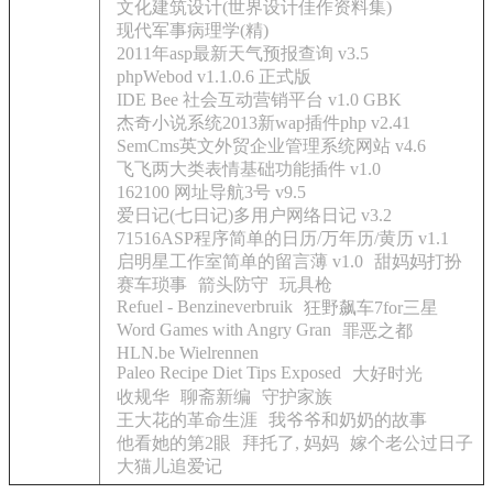
文化建筑设计(世界设计佳作资料集)
现代军事病理学(精)
2011年asp最新天气预报查询 v3.5
phpWebod v1.1.0.6 正式版
IDE Bee 社会互动营销平台 v1.0 GBK
杰奇小说系统2013新wap插件php v2.41
SemCms英文外贸企业管理系统网站 v4.6
飞飞两大类表情基础功能插件 v1.0
162100 网址导航3号 v9.5
爱日记(七日记)多用户网络日记 v3.2
71516ASP程序简单的日历/万年历/黄历 v1.1
启明星工作室简单的留言薄 v1.0
甜妈妈打扮
赛车琐事
箭头防守
玩具枪
Refuel - Benzineverbruik
狂野飙车7for三星
Word Games with Angry Gran
罪恶之都
HLN.be Wielrennen
Paleo Recipe Diet Tips Exposed
大好时光
收规华
聊斋新编
守护家族
王大花的革命生涯
我爷爷和奶奶的故事
他看她的第2眼
拜托了, 妈妈
嫁个老公过日子
大猫儿追爱记