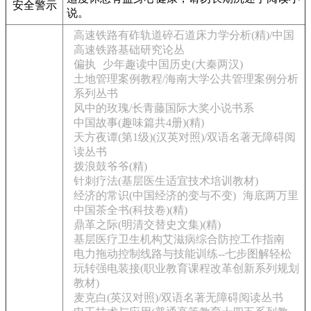
安全警示
说。
高速铁路有砟轨道碎石道床力学分析(精)/中国
高速铁路基础研究论丛
偏执
少年趣读中国历史(大秦两汉)
土地管理案例教程/海南大学公共管理案例分析
系列丛书
风中的玫瑰/长青藤国际大奖小说书系
中国故事(趣味篇共4册)(精)
天方夜谭(第1级)(汉英对照)/双语名著无障碍阅
读丛书
拨浪鼓爷爷(精)
针刺疗法(基层医生适宜技术培训教材)
经济的常识(中国经济的变与不变)
海底两万里
中国茶全书(科技卷)(精)
鼎革之际(明清交替史文集)(精)
基层医疗卫生机构艾滋病综合防控工作指南
电力拖动控制线路与技能训练--七步图解轻松
玩转强电装接(职业教育课程改革创新系列规划
教材)
麦克白(英汉对照)/双语名著无障碍阅读丛书