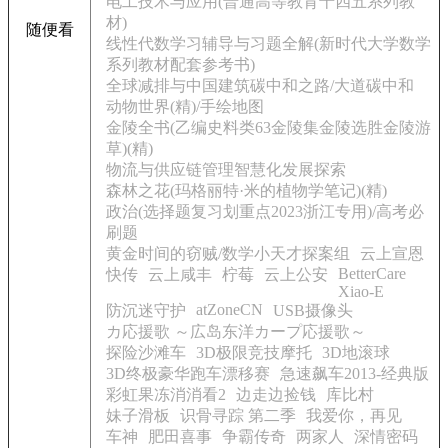
电工技术与应用(普通高等教育十四五系列教
材)
随便看
线性代数学习辅导与习题全解(新时代大学数学
系列教材配套参考书)
全球减排与中国建筑碳中和之路/大道碳中和
动物世界(精)/手绘地图
金陵全书(乙编史料类63金陵集金陵选胜金陵游
草)(精)
物流与供应链管理智慧化发展探索
森林之花(玛格丽特·米的植物学笔记)(精)
政治(选择题复习划重点2023浙江专用)/高考必
刷题
黄金时间的窃贼/数学小天才探案组
云上宣恩
BetterCare
快传
云上咸丰
柠莓
云上公安
Xiao-E
atZoneCN
防沉迷守护
USB摄像头
カ応援歌 ～広岛东洋カープ応援歌～
探险沙滩车
3D极限竞技摩托
3D地滚球
3D终极豪华跑车漂移赛
急速飙车2013-经典版
彩虹果冻消消看2
边走边捡钱
库比村
妹子滑板
识骨寻踪 第二季
我爱你，再见
车神
肥田喜事
争霸传奇
两家人
深情密码