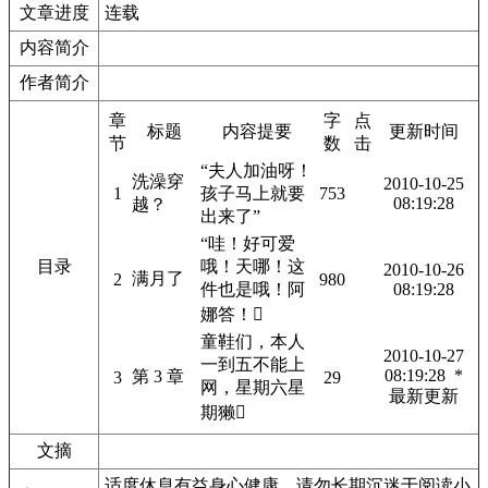
文章进度
连载
内容简介
作者简介
章
字
点
标题
内容提要
更新时间
节
数
击
“夫人加油呀！
洗澡穿
2010-10-25
1
孩子马上就要
753
08:19:28
越？
出来了”
“哇！好可爱
目录
哦！天哪！这
2010-10-26
满月了
2
980
件也是哦！阿
08:19:28
娜答！
童鞋们，本人
2010-10-27
一到五不能上
08:19:28 *
第 3 章
3
29
网，星期六星
最新更新
期獭
文摘
适度休息有益身心健康，请勿长期沉迷于阅读小