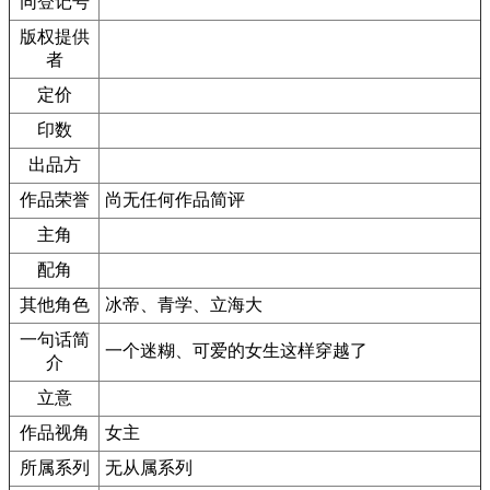
同登记号
版权提供
者
定价
印数
出品方
作品荣誉
尚无任何作品简评
主角
配角
其他角色
冰帝、青学、立海大
一句话简
一个迷糊、可爱的女生这样穿越了
介
立意
作品视角
女主
所属系列
无从属系列