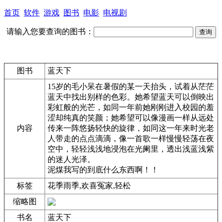
首页
软件
游戏
图书
电影
电视剧
请输入您要查询的图书：
图书
蓝天下
15岁的毛小呆在暑假的某一天抬头，试着从茫茫
蓝天中找出别样的色彩。她希望蓝天可以倒映出
彩虹般的光芒，如同一年前她刚刚进入校园的羞
涩却纯真的笑颜；她希望可以像漫画一样从远处
内容
传来一阵悠扬轻快的旋律，如同这一年来时光老
人带走的点点滴滴，像一首歌一样慢慢轻荡在夜
空中，轻轻浅浅地浸泡在光阑里，透出浅蓝浅紫
的迷人光泽。
泥煤我写的到底什么东西啊！！
标签
花季雨季,欢喜冤家,轻松
缩略图
书名
蓝天下