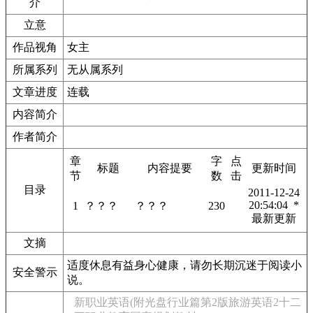
介
立意
作品视角
女主
所属系列
无从属系列
文章进度
连载
内容简介
作者简介
章
字
点
标题
内容提要
更新时间
节
数
击
目录
2011-12-24
20:54:04 *
1
？？？
？？？
230
最新更新
文摘
适度休息有益身心健康，请勿长期沉迷于阅读小
安全警示
说。
新职业英语(附光盘行业篇第2版旅游英语2十二