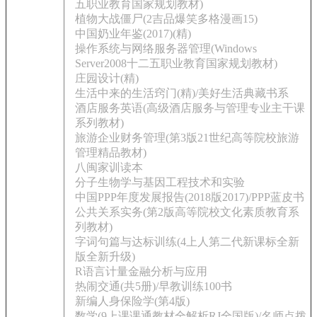
五职业教育国家规划教材)
植物大战僵尸(2吉品爆笑多格漫画15)
中国奶业年鉴(2017)(精)
操作系统与网络服务器管理(Windows
Server2008十二五职业教育国家规划教材)
庄园设计(精)
生活中来的生活窍门(精)/美好生活典藏书系
酒店服务英语(高级酒店服务与管理专业主干课
系列教材)
旅游企业财务管理(第3版21世纪高等院校旅游
管理精品教材)
八闽家训读本
分子生物学与基因工程技术和实验
中国PPP年度发展报告(2018版2017)/PPP蓝皮书
公共关系实务(第2版高等院校文化素质教育系
列教材)
字词句篇与达标训练(4上人第二代新课标全新
版全新升级)
R语言计量金融分析与应用
热闹交通(共5册)/早教训练100书
新编人身保险学(第4版)
数学(9上课课通教材全解析RJ全国版)/名师点拨