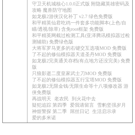
守卫天机城核心1.0.0正式版 附隐藏英雄密码及
攻略 魔兽防守地图
如龙极2游侠汉化补丁 v2.7 绿色免费版
和平精英仙君吃鸡一件套多功能脚本(上色/自
瞄/透视/除草) 含免root框架 免费版
和平精英网截过检测工具(亚泽腾讯模拟器过检
测辅助) 免费绿色版
大将军罗马更多的右键交互选项MOD 免费版
了不起的修仙模拟器天道圣丹MOD 免费版
如龙极2完美通关存档(有点地方还没完美) 免费
版
只狼影逝二度皇家武士刀MOD 免费版
了不起的修仙模拟器五行宝塔MOD 免费版
如龙极2无限金钱/无限生命等十八项修改器 游
侠免费版
再战明天
老农民
到火花中去
疑犯追踪 第四季
爱我请留言
雪豹坚强岁月
神烦警探 第二季
屌丝日记
生活启示录
爱的多米诺