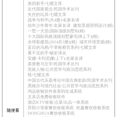
第四射手/七曜文库
近代国家观念/民国学术丛刊
失控的玩具/七曜文库
战争与和平(共4册)/名家名译
幼年少年青年/名家名译
建筑景观照明设计(精)
一墅一天堂(国际顶级别墅Ⅱ)(精)
十大国际风格顶级别墅豪宅(Ⅲ上下)(精)
全球新建筑(2014共3册)(精)
城市环境景观(精)
盲目的乌鸦/千草检察官系列/七曜文库
看不见的手/秘史译丛
安娜·卡列尼娜(上下)/名家名译
基督教与文学/民国学术丛刊
宪政人物/公共哲学与政治思想系列
怪/七曜文库
中国古代乐器考论中国古典歌剧/民国学术丛刊
黑格尔与现代社会/公共哲学与政治思想系列
鸿运收银软件条形码生成系统
文具店免费收银软件
酒店KTV收银/点菜/出品一体系统
昇阳小管家餐饮收银系统
钜鑫餐饮收银系统
随便看
DONGHUA餐饮收银系统