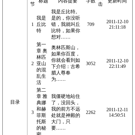
标题
内容提要
字数
更新时间
节
击
我是丘比特。
我是
是的，你没听
2011-12-10
1
丘比
错，我就叫丘
709
21:11:18
特
比特，如果你
想对……
第一
奥林匹斯山，
章 奥
如果你百度，
林匹
你就会看到如
2011-12-10
2
亚山
3052
22:11:49
下介绍：古希
的混
腊人尊奉
乱生
为……
活
第二
章 雅
我僵硬地站住
目录
典娜
了，没回头，
和赫
我的前方不远
2011-12-11
3
2262
14:50:51
菲斯
处就是神殿的
托斯
大门，只
的秘
要……
密