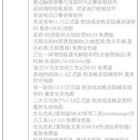
雅点触摸屏餐厅连锁POS点餐收银软件
蓝锐酒吧收银系统
碧波迪厅收银软件
碧波电话订餐收银软件
英灵传奇v1.15正式版 附游戏攻略及隐藏英雄密
码 魔兽ORPG地图
巫师3狂猎新的火焰纹理MOD 免费版
无限法则外部透视辅助(人物透视/显示车辆/显
示距离/方框透视) 免费绿色版
三位一体增强版通关解锁存档(全秘密物品/满
经验/全成就) ADHDerby版
鬼泣5V先生的死亡笔记MOD 免费版
英雄的战场v1.4正式版 附攻略及隐藏密码 魔兽
防守地图
第一阶段1.0.15正式版 附游戏攻略及隐藏英雄
密码 魔兽生存地图
二次元与丧尸v1.3.8正式版 附游戏攻略及密码
魔兽生存地图
生化危机2重制版MOD管理工具(modmanager导
入工具) v2.243 免费绿色版
生化危机2重制版克莱尔MOD(性感短裤制服)
最新免费版
你是我的城池营垒
棒球大联盟
优雅的母女