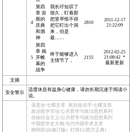
第四
我长吁短叹了
章 宙
很久，盯着那
斯的
把竖琴恨不得
2011-12-17
4
2810
21:22:09
庆典
把它盯出个洞
和酒
来，但是
神
最……
第四
章 揭
2012-02-25
终于能够进入
21:08:42 *
5
开帷
2155
主情节了，
最新更新
幕的
战争
文摘
适度休息有益身心健康，请勿长期沉迷于阅读小
安全警示
说。
圣恶女/七曜文库
死谷狙击手/七曜文库
政治哲学导论/公共哲学与政治思想系列
自由社会主义/公共哲学与政治思想系列
中国哲学史大纲/当代中国学术文库
肺癌防治(修订版)
灯塔行(西方正典)