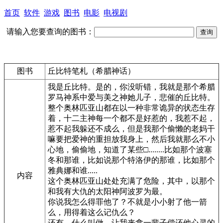
首页
软件
游戏
图书
电影
电视剧
请输入您要查询的图书：
图书
丘比特笔札（希腊神话）
我是丘比特。是的，你没听错，我就是那个希腊
罗马神系中爱与美之神她儿子，悲催的丘比特。
整个奥林匹亚山都在以一种非常诡异的状态生存
着，十二主神每一个都不是好惹的，我惹不起，
惹不起我躲还不成么，但是我那个偷懒的老妈干
嘛要把爱神的重担放我身上，然后我就那么不小
心地，偷偷地，知道了某些□........比如那个波塞
冬和那谁，比如说那个特洛伊的那谁，比如那个
雅典娜和谁.....
内容
这个奥林匹亚山处处充满了危险，其中，以那个
和我有大仇的太阳神阿波罗为最。
你说我怎么得罪他了？不就是小小射了他一箭
么，用得着这么记仇么？
还有，什么叫做，让我来拿一辈子偿还他心灵的