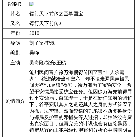
缩略图
片名
镖行天下前传之至尊国宝
又名
镖行天下前传2
年份
2010
导演
刘子富/李磊
编剧
吴峥
主演
吴奇隆/徐亮/王鸥
沧州民间富户徐万海偶得传国至宝“仙人承露
盘”，欲进献给当朝皇帝，却不慎走漏风声被民
间大盗“九尾狐”得知，徐万海为了宝物安全，希
望平安镖局接受护宝任务。但因徐万海先前得罪
过平安镖局，自知理亏，于是在新任知府的调解
剧情简介
下，谷平安以其人之道还其人之身的方式答应了
为徐万海护镖。然而狡猾的九尾狐不断变换身份
与镖局及护宝的邓捕头等人过招，却始终没有露
出真实面目，但再完美的计谋也会有破绽暴露，
镇定从容的王兆兴经过观察和分析心中暗暗明白