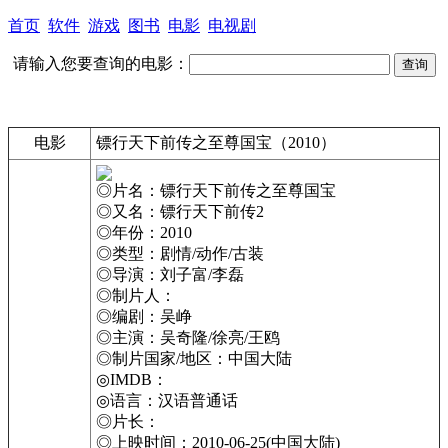
首页
软件
游戏
图书
电影
电视剧
请输入您要查询的电影：
电影
镖行天下前传之至尊国宝（2010）
◎片名：镖行天下前传之至尊国宝
◎又名：镖行天下前传2
◎年份：2010
◎类型：剧情/动作/古装
◎导演：刘子富/李磊
◎制片人：
◎编剧：吴峥
◎主演：吴奇隆/徐亮/王鸥
◎制片国家/地区：中国大陆
◎IMDB：
◎语言：汉语普通话
◎片长：
◎上映时间：2010-06-25(中国大陆)