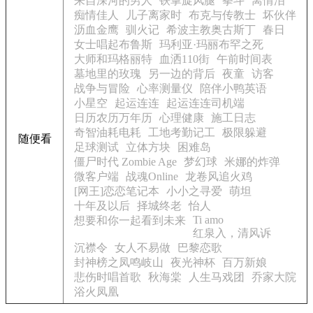
来自深河的男人
铁掌旋风腿
拳斗
离情泪
痴情佳人
儿子离家时
布克与传教士
坏伙伴
沥血金鹰
驯火记
希波主教奥古斯丁
春日
女士唱起布鲁斯
玛利亚·玛丽布罕之死
大师和玛格丽特
血洒110街
午前时间表
墓地里的玫瑰
另一边的背后
夜童
访客
战争与冒险
心率测量仪
陪伴小鸭英语
小星空
起运连连
起运连连司机端
日历农历万年历
心理健康
施工日志
奇智油耗电耗
工地考勤记工
极限躲避
随便看
足球测试
立体方块
困难岛
僵尸时代 Zombie Age
梦幻球
米娜的炸弹
微客户端
战魂Online
龙卷风追火鸡
[网王]恋恋笔记本
小小之寻爱
萌坦
十年及以后
择城终老
怡人
Ti amo
想要和你一起看到未来
红泉入，清风诉
沉襟令
女人不易做
巴黎恋歌
封神榜之凤鸣岐山
夜光神杯
百万新娘
悲伤时唱首歌
秋海棠
人生马戏团
乔家大院
浴火凤凰