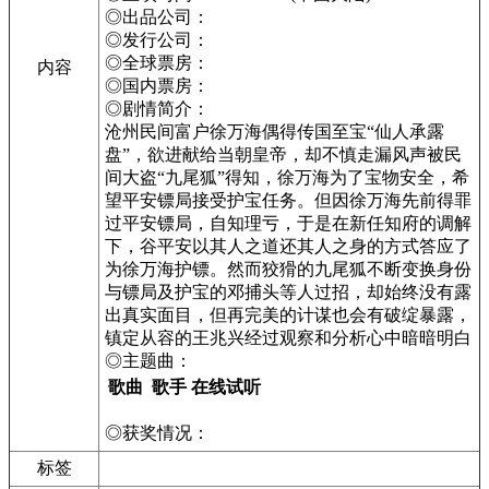
◎出品公司：
◎发行公司：
◎全球票房：
内容
◎国内票房：
◎剧情简介：
沧州民间富户徐万海偶得传国至宝“仙人承露
盘”，欲进献给当朝皇帝，却不慎走漏风声被民
间大盗“九尾狐”得知，徐万海为了宝物安全，希
望平安镖局接受护宝任务。但因徐万海先前得罪
过平安镖局，自知理亏，于是在新任知府的调解
下，谷平安以其人之道还其人之身的方式答应了
为徐万海护镖。然而狡猾的九尾狐不断变换身份
与镖局及护宝的邓捕头等人过招，却始终没有露
出真实面目，但再完美的计谋也会有破绽暴露，
镇定从容的王兆兴经过观察和分析心中暗暗明白
◎主题曲：
歌曲
歌手
在线试听
◎获奖情况：
标签