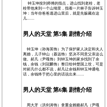
钟玉坤按刘师傅的指点，进山找到老栓，老
栓带他来到一个山坳里，指着一片林子告诉钟玉
坤：当年你爸爸逃进山里后，就是先躲藏在这
儿……
男人的天堂 第5集 剧情介绍
钟玉坤（孙海英饰）为了保护家人决定和夫人
离婚，儿子钟山（聂远饰）坚决不同意父亲这么
做。郝凡（尹嘎饰）到钟玉坤的家乡找到了余
钱，余钱（刘冠麟饰）整日给钟楚国上坟，可是
对郝凡什么都不说，郝凡让余钱和钟玉坤通电
话，余钱终于把心里的话说出来……
男人的天堂 第6集 剧情介绍
周大牙（洪剑涛饰）拿重金贿赂郝凡（尹嘎