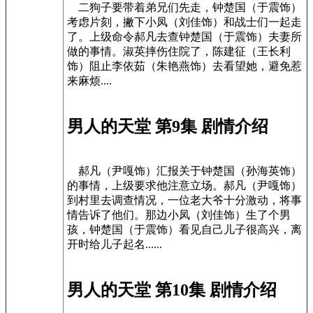
二狗子要带着弟兄们先走，钟楚国（于震饰）
考虑片刻，撇下小凤（刘佳饰）和战士们一起走
了。上级命令郝凡去查钟楚国（于震饰）夫妻所
做的事情。淑英摔伤住院了，陈建征（王长利
饰）阻止李依茹（朱艳燕饰）去看望她，避免惹
来麻烦....
男人的天堂 第9集 剧情介绍
郝凡（尹嘎饰）汇报关于钟楚国（孙海英饰）
的事情，上级要求他注意立场。郝凡（尹嘎饰）
到村里去调查情况，一位老大爷十分激动，将事
情告诉了他们。那边小凤（刘佳饰）生了个男
孩，钟楚国（于震饰）看见自己儿子很高兴，离
开时给儿子起名......
男人的天堂 第10集 剧情介绍