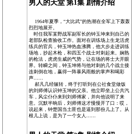
男人的天堂 第1集 剧情介绍
1964年夏季，“大比武”的热潮在全军上下轰轰
烈烈地展开。
时任我军某野战军副军长的钟玉坤来到自己的
老部队检查验收工作。面对在训练场上生龙活虎
练兵的官兵，钟玉坤热血沸腾，他大步走进训练
场地，抄起木枪，和四五个战士对刺起来。娴熟
的枪法，虎虎生威的气势，让在场的将士大开眼
界。转瞬之间，钟玉坤将与他对刺的几个战士接
连刺倒在地，赢得一阵暴风雨般的掌声和喝彩
声……
郝凡几经辗转，终于打听到在公社食堂做饭
的刘师傅认识钟玉坤的父亲。他立即坐上公共汽
车，风尘仆仆来到刘师傅家，并向他说明了来
意。沉默半晌后，刘师傅这才慢慢开了口：哎，
说起来，钟楚国当土匪也是逼到那份儿上了。从
根儿上说，是为了一个女人……