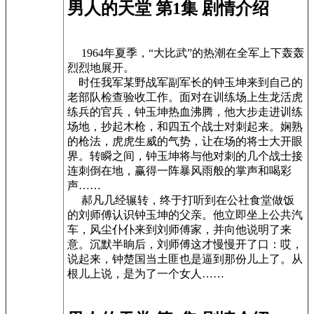
男人的天堂 第1集 剧情介绍
1964年夏季，“大比武”的热潮在全军上下轰轰
烈烈地展开。
时任我军某野战军副军长的钟玉坤来到自己的
老部队检查验收工作。面对在训练场上生龙活虎
练兵的官兵，钟玉坤热血沸腾，他大步走进训练
场地，抄起木枪，和四五个战士对刺起来。娴熟
的枪法，虎虎生威的气势，让在场的将士大开眼
界。转瞬之间，钟玉坤将与他对刺的几个战士接
连刺倒在地，赢得一阵暴风雨般的掌声和喝彩
声……
郝凡几经辗转，终于打听到在公社食堂做饭
的刘师傅认识钟玉坤的父亲。他立即坐上公共汽
车，风尘仆仆来到刘师傅家，并向他说明了来
意。沉默半晌后，刘师傅这才慢慢开了口：哎，
说起来，钟楚国当土匪也是逼到那份儿上了。从
根儿上说，是为了一个女人……