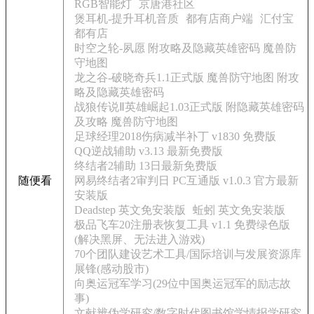
RGB智能灯
京唐港社区
煲耳机-提升耳机音质
都有店商户端
汇付宝
都有店
时空之轮-夙愿 附攻略及隐藏英雄密码 魔兽防
守地图
龙之谷-破晓奇兵1.1正式版 魔兽防守地图 附攻
略及隐藏英雄密码
战狼传说Ⅱ英雄崛起1.03正式版 附隐藏英雄密码
及攻略 魔兽防守地图
足球经理2018伤病减半补丁 v1830 免费版
QQ逆战辅助 v3.13 最新免费版
终结者2辅助 13日最新免费版
随便看
网易终结者2审判日 PC互通版 v1.0.3 官方最新
安装版
Deadstep 英文免安装版
蚯蚓 英文免安装版
极品飞车20注册表恢复工具 v1.1 免费绿色版
(解决黑屏、无法进入游戏)
70个团队建设艺术工具/国际培训与发展资源库
展锋(感动股市)
向奥运冠军学习(29位中国奥运冠军的励志故
事)
文献辨伪学研究/数字时代图书馆学情报学研究