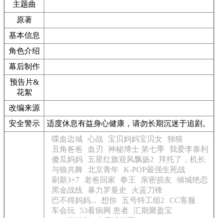
主题曲
原著
基本信息
角色介绍
幕后制作
预告片&
花絮
改编来源
安全警示
适度休息有益身心健康，请勿长期沉迷于追剧。
喋血边城
心战
宝贝妈妈宝贝女
独狼
丑角爸爸
血刃
神秘博士 第七季
我爱李泰利
傻瓜妈妈
五星红旗迎风飘扬2
拜托了，机长
与狼共舞
北京青年
K-POP最强生死战
刷新3+7
老爸回家
拳王
亲密损友
倾城绝恋
黑金战线
暴力罗曼史
火蓝刀锋
巴不得妈妈...
想你
五号特工组2
CC客服
车会玩
53看病网 患者
汇期聚盈宝