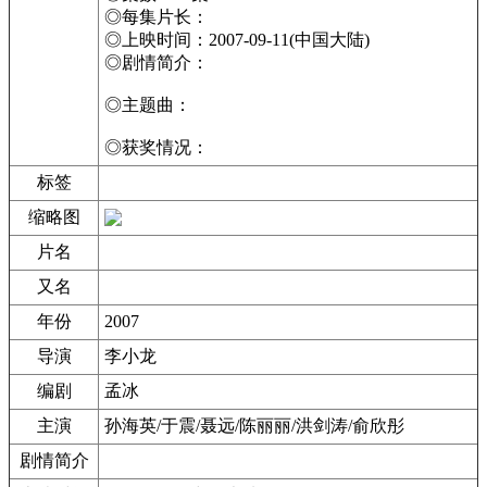
◎每集片长：
◎上映时间：2007-09-11(中国大陆)
◎剧情简介：
◎主题曲：
◎获奖情况：
标签
缩略图
片名
又名
年份
2007
导演
李小龙
编剧
孟冰
主演
孙海英/于震/聂远/陈丽丽/洪剑涛/俞欣彤
剧情简介