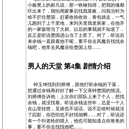
小板凳上的郝凡说：那一铁锹拍得，把我的魂都
吓出来了，我怕周家事后找我算账，问我当时为
啥不拦住楚国，赶紧收拾收拾，卷包就走，一气
儿跑到了上千里地，来到关里我老舅家，在他开
的一家饭馆当了大厨。以后的事我就不知道了，
反正是听说楚国进山当了土匪了。对了，听说后
来余钱一直跟着他干呢，要不你去风魔谷找找余
钱吧，他常去风魔谷给楚国上坟……
男人的天堂 第4集 剧情介绍
钟玉坤找到刘师傅，跟他打听余钱的下落，
想通过余钱再好好了解一下父亲钟楚国的情况。
刘师傅告诉他：上次你们部队上来了个人，想找
余钱，就没找着。听说余钱这些年，总是一个人
在山里转悠，见谁也不说话。说不定啥时候就没
了踪影，你恐怕也不好找他啊……对了，听说还
有一个叫老栓的猎人，他也可能知道点你爸爸的
事，要不你去找找他吧……