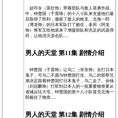
赵司令（英壮饰）带着部队与敌人英勇作战
中，钟楚国（于震饰）的十八小队来支援他们最
后取得了胜利，缴获了敌人的枪支。北海一郎
（博龙饰）的日本军队打了败仗，多田（阿龙
饰）将军又给他派来了增援部队和充足的武器弹
药，让他消灭游击队.....
男人的天堂 第11集 剧情介绍
钟楚国（于震饰）让乌二（宋东饰）去打日本
鬼子，可乌二不愿与钟楚国打仗。乌二的那帮兄
弟决定跟着钟楚国打日本鬼子，乌二走了。余钱
（刘冠麟饰）打听到日本人的一批重要物资要从
省城运往大屯，钟楚国的第十八小队冒充北海一
郎截住了物资.....
男人的天堂 第12集 剧情介绍