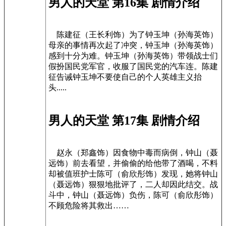
男人的天堂 第16集 剧情介绍
陈建征（王长利饰）为了钟玉坤（孙海英饰）
母亲的事情再次起了冲突，钟玉坤（孙海英饰）
感到十分为难。钟玉坤（孙海英饰）带领战士们
假扮国民党军官，收服了国民党的汽车连。陈建
征告诫钟玉坤不要使自己的个人英雄主义抬
头.....
男人的天堂 第17集 剧情介绍
赵永（郑鑫饰）因食物中毒而病倒，钟山（聂
远饰）前去看望，并偷偷的给他带了酒喝，不料
却被值班护士陈可（俞欣彤饰）发现，她将钟山
（聂远饰）狠狠地批评了，二人却因此结交。战
斗中，钟山（聂远饰）负伤，陈可（俞欣彤饰）
不顾危险将其救出……