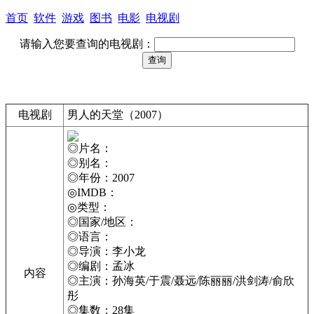
首页
软件
游戏
图书
电影
电视剧
请输入您要查询的电视剧：
电视剧
男人的天堂（2007）
◎片名：
◎别名：
◎年份：2007
◎IMDB：
◎类型：
◎国家/地区：
◎语言：
◎导演：李小龙
◎编剧：孟冰
内容
◎主演：孙海英/于震/聂远/陈丽丽/洪剑涛/俞欣
彤
◎集数：28集