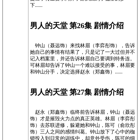
下......
男人的天堂 第26集 剧情介绍
钟山（聂远饰）来找林眉（李弈彤饰），告诉
她自己的事情有结果了，只是记了一大过但并不
记入档案里，并还告诉林眉自己要调到特务连。
可林眉却告诉了钟山一个难以接受的事，林眉要
和钟山分手，决定选择赵永（郑鑫饰）......
男人的天堂 第27集 剧情介绍
赵永（郑鑫饰）临终前告诉林眉，钟山（聂远
饰）才是摧毁火力点的真正英雄。林眉（李弈彤
饰）去苏联进修，躲避她和钟山，陈可（俞欣彤
饰）三人之间的感情纠葛。钟山放下了心中的枷
锁投入到日常的训练中，却意外受伤，陈可的细