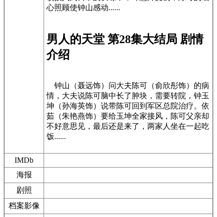
心照顾使钟山感动......
男人的天堂 第28集大结局 剧情
介绍
钟山（聂远饰）问大夫陈可（俞欣彤饰）的病
情，大夫说陈可脑中长了肿块，需要转院，钟玉
坤（孙海英饰）说带陈可回到军区总院治疗。依
茹（朱艳燕饰）要给玉坤全家接风，陈可父亲却
不好意思见，最后还是来了，两家人坐在一起吃
饭......
IMDb
海报
剧照
档案影像