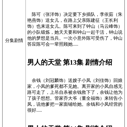
陈可（张洋饰）决定要下乡插队，李依茹（朱
艳燕饰）送女儿，在路上父亲陈建征（王长利
饰）也来送女儿。陈可来到了钟山（马云峰饰）
的小队锻炼，她天天要和钟山一起干活，钟山说
他的梦想是当兵。一次小意外陈可受伤了，钟山
分集剧情
答应陈可会一辈照顾她.....
男人的天堂 第13集 剧情介绍
余钱（刘冠麟饰）送嫂子小凤（刘佳饰）回娘
家，小凤的爹死都不见她。离开家的小凤自感无
路可走了，上吊自杀被余钱救下了，余钱让他为
了孩子想想。管家乔大爷（董全福饰）来转告小
凤，说他爹把一家面铺给她。余钱和小凤经营的
很好.....