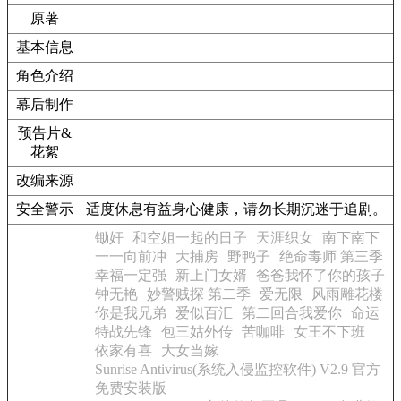
原著
基本信息
角色介绍
幕后制作
预告片&
花絮
改编来源
安全警示
适度休息有益身心健康，请勿长期沉迷于追剧。
锄奸
和空姐一起的日子
天涯织女
南下南下
一一向前冲
大捕房
野鸭子
绝命毒师 第三季
幸福一定强
新上门女婿
爸爸我怀了你的孩子
钟无艳
妙警贼探 第二季
爱无限
风雨雕花楼
你是我兄弟
爱似百汇
第二回合我爱你
命运
特战先锋
包三姑外传
苦咖啡
女王不下班
依家有喜
大女当嫁
Sunrise Antivirus(系统入侵监控软件) V2.9 官方
免费安装版