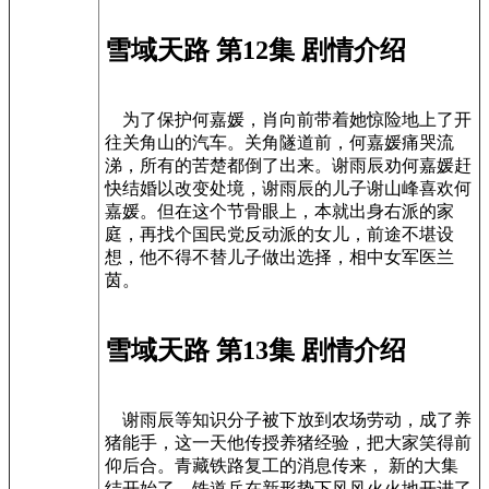
雪域天路 第12集 剧情介绍
为了保护何嘉媛，肖向前带着她惊险地上了开
往关角山的汽车。关角隧道前，何嘉媛痛哭流
涕，所有的苦楚都倒了出来。谢雨辰劝何嘉媛赶
快结婚以改变处境，谢雨辰的儿子谢山峰喜欢何
嘉媛。但在这个节骨眼上，本就出身右派的家
庭，再找个国民党反动派的女儿，前途不堪设
想，他不得不替儿子做出选择，相中女军医兰
茵。
雪域天路 第13集 剧情介绍
谢雨辰等知识分子被下放到农场劳动，成了养
猪能手，这一天他传授养猪经验，把大家笑得前
仰后合。青藏铁路复工的消息传来， 新的大集
结开始了。铁道兵在新形势下风风火火地开进了