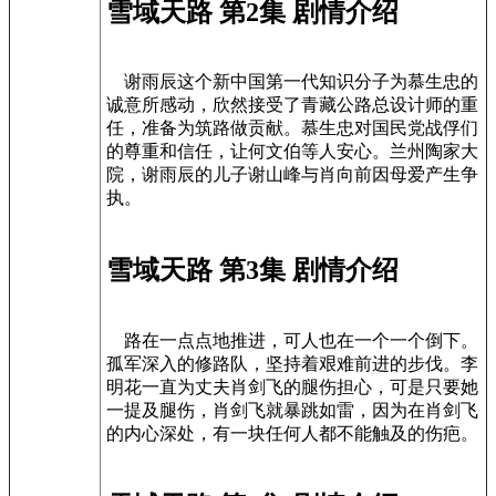
雪域天路 第2集 剧情介绍
谢雨辰这个新中国第一代知识分子为慕生忠的
诚意所感动，欣然接受了青藏公路总设计师的重
任，准备为筑路做贡献。慕生忠对国民党战俘们
的尊重和信任，让何文伯等人安心。兰州陶家大
院，谢雨辰的儿子谢山峰与肖向前因母爱产生争
执。
雪域天路 第3集 剧情介绍
路在一点点地推进，可人也在一个一个倒下。
孤军深入的修路队，坚持着艰难前进的步伐。李
明花一直为丈夫肖剑飞的腿伤担心，可是只要她
一提及腿伤，肖剑飞就暴跳如雷，因为在肖剑飞
的内心深处，有一块任何人都不能触及的伤疤。