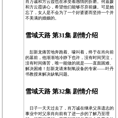
肖万诚和方云霞也在承受着感情的折磨。何嘉媛
和方云霞谈心，希望他们能够尽弃前嫌。可是她
忘了，女人是不会为了一个好婆婆而坚持一个并
不美满的婚姻的。
雪域天路 第31集 剧情介绍
彭新龙痛苦地奔跑着、嚎叫着，终于在肖向前
的墓前，他渐渐地冷静下也许，没有时间哭泣，
没有时间痛苦，唯一能做的就是——直面困难、
解决困难！彭新龙请来制氧设备的专家——叶丹
书教授来解决缺氧问题。
雪域天路 第32集 剧情介绍
日子一天天过去了，肖万诚在继承父亲遗志的
事业中对父亲肖向前有了进一步的了解乃至理