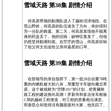
雪域天路 第38集 剧情介绍
何高原带领的勘测队进入了越岭沼泽地段。在
荒山野岭，何高原的队伍迷失了方向，幸好得到
另一分队的救援。第二天，何高原发现他不能离
身的药盒丢了。他的旧病：缺钾症复发了，但他
仍然坚持勘测到底。在茫茫的雪山，何高原吹响
了祖父何文伯送给父亲何嘉星的口琴。
雪域天路 第39集 剧情介绍
在部领导的亲自指挥下，第一批28台自重78吨
重的内燃机被大卸八块，用重型卡车驶向藏北草
原。这个被戏称为“空降101”的计划，把青藏铁
路工程的建设推向高潮！罗新华和多吉坐车检验
C局的越岭工程便道，对工程的质量相当满意。
而谢昆仑却觉得没有颜面面对大家，他失踪了。