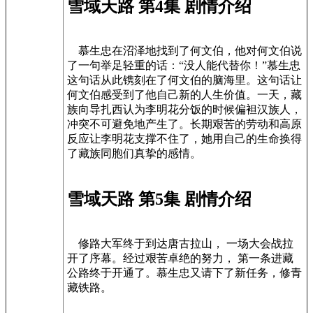
雪域天路 第4集 剧情介绍
慕生忠在沼泽地找到了何文伯，他对何文伯说
了一句举足轻重的话：“没人能代替你！”慕生忠
这句话从此镌刻在了何文伯的脑海里。这句话让
何文伯感受到了他自己新的人生价值。一天，藏
族向导扎西认为李明花分饭的时候偏袒汉族人，
冲突不可避免地产生了。长期艰苦的劳动和高原
反应让李明花支撑不住了，她用自己的生命换得
了藏族同胞们真挚的感情。
雪域天路 第5集 剧情介绍
修路大军终于到达唐古拉山， 一场大会战拉
开了序幕。经过艰苦卓绝的努力， 第一条进藏
公路终于开通了。慕生忠又请下了新任务，修青
藏铁路。