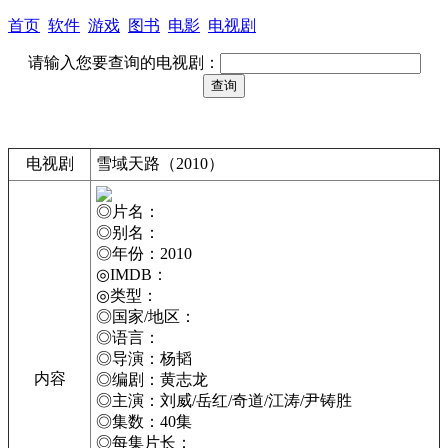
首页
软件
游戏
图书
电影
电视剧
请输入您要查询的电视剧：
电视剧
雪域天路（2010）
◎片名：
◎别名：
◎年份：2010
◎IMDB：
◎类型：
◎国家/地区：
◎语言：
◎导演：杨韬
内容
◎编剧：黄志龙
◎主演：刘威/岳红/奇道/江涛/尹铸胜
◎集数：40集
◎每集片长：