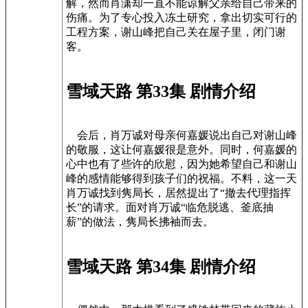
解，然而肖潇却一直不能谅解父亲给自己带来的
伤痛。为了专心投入冻土研究，拿出切实可行的
工程方案，谢山峰把自己关在屋子里，闭门谢
客。
雪域天路 第33集 剧情介绍
会后，肖万诚对母亲何嘉媛说出自己对谢山峰
的敬服，这让何嘉媛很是意外。同时，何嘉媛的
心中也有了些许的欣慰，因为她希望自己和谢山
峰的感情能够得到孩子们的祝福。不料，这一天
肖万诚找到隽局长，居然提出了“撤去代理指挥
长”的请求。面对肖万诚“临危脱逃、釜底抽
薪”的做法，隽局长拂袖而去。
雪域天路 第34集 剧情介绍