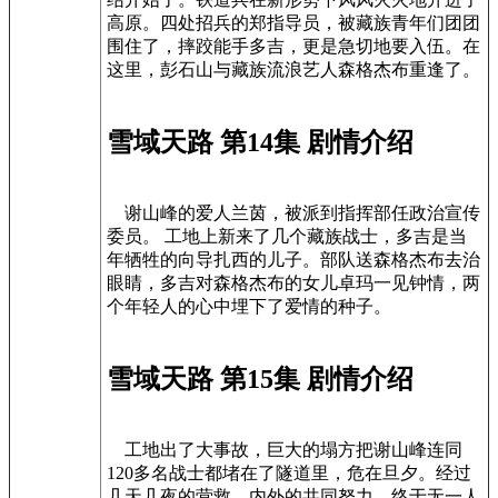
高原。四处招兵的郑指导员，被藏族青年们团团
围住了，摔跤能手多吉，更是急切地要入伍。在
这里，彭石山与藏族流浪艺人森格杰布重逢了。
雪域天路 第14集 剧情介绍
谢山峰的爱人兰茵，被派到指挥部任政治宣传
委员。 工地上新来了几个藏族战士，多吉是当
年牺牲的向导扎西的儿子。部队送森格杰布去治
眼睛，多吉对森格杰布的女儿卓玛一见钟情，两
个年轻人的心中埋下了爱情的种子。
雪域天路 第15集 剧情介绍
工地出了大事故，巨大的塌方把谢山峰连同
120多名战士都堵在了隧道里，危在旦夕。经过
几天几夜的营救，内外的共同努力，终于无一人