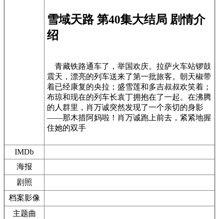
雪域天路 第40集大结局 剧情介
绍
青藏铁路通车了，举国欢庆。拉萨火车站锣鼓
震天，漂亮的列车送来了第一批旅客。朝天椒带
着已经康复的央拉；盛雪莲和多吉叔叔欢笑着；
布琼和现在的列车长袁丁拥抱在了一起。在沸腾
的人群里，肖万诚突然发现了一个亲切的身影
——那木措阿妈啦！肖万诚跑上前去，紧紧地握
住她的双手
IMDb
海报
剧照
档案影像
主题曲