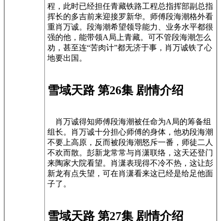
程，此时已经担任青藏铁路工程总指挥部副总指
挥长的多吉前来迎接罗新华。师傅段海潮格外看
重肖万诚。段海潮希望领导能力、业务水平都很
强的他，能带领A局上青藏。可不管段海潮怎么
劝，甚至连“苦肉计”都无济于事，肖万诚铁了心
地要出国。
雪域天路 第26集 剧情介绍
肖万诚得知师傅段海潮被任命为A局的筹备组
组长。肖万诚十分担心师傅的身体，他劝段海潮
不要上高原，反而被段海潮怒斥一番，师徒二人
不欢而散。彭新龙常常与肖潇联络，这天还登门
来陶家大院看望。肖潇表现得不冷不热，这让彭
新龙有点失望，可在肖潇看来这已经是给足他面
子了。
雪域天路 第27集 剧情介绍