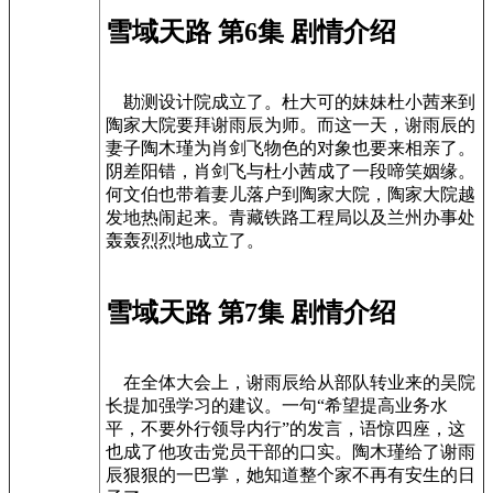
雪域天路 第6集 剧情介绍
勘测设计院成立了。杜大可的妹妹杜小茜来到
陶家大院要拜谢雨辰为师。而这一天，谢雨辰的
妻子陶木瑾为肖剑飞物色的对象也要来相亲了。
阴差阳错，肖剑飞与杜小茜成了一段啼笑姻缘。
何文伯也带着妻儿落户到陶家大院，陶家大院越
发地热闹起来。青藏铁路工程局以及兰州办事处
轰轰烈烈地成立了。
雪域天路 第7集 剧情介绍
在全体大会上，谢雨辰给从部队转业来的吴院
长提加强学习的建议。一句“希望提高业务水
平，不要外行领导内行”的发言，语惊四座，这
也成了他攻击党员干部的口实。陶木瑾给了谢雨
辰狠狠的一巴掌，她知道整个家不再有安生的日