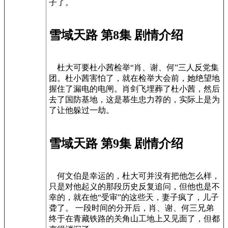
子了。
雪域天路 第8集 剧情介绍
杜大可要杜小茜检举“肖、谢、何”三人反党集
团。杜小茜害怕了，就在检举大会前，她绝望地
握住了漏电的电闸。肖剑飞埋葬了杜小茜，然后
去了国防基地，这是慕生忠力荐的，实际上是为
了让他躲过一劫。
雪域天路 第9集 剧情介绍
何文伯是幸运的，杜大可并没有把他怎么样，
只是对他起义的那段历史反复追问，但他也是不
幸的，就在他“受审”的这些天，妻子疯了，儿子
聋了。 一段时间的分开后，肖、谢、何三兄弟
终于在青藏铁路的关角山工地上又见面了，但都