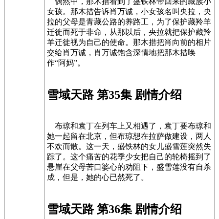
偶然中，那木措看到了盛铁林带回来的藏族小
女孩。那木措告诉肖万诚，小女孩名叫央拉，央
拉的父母是青藏公路的养路工，为了保护藏羚羊
迁徙而死于非命，从那以后，央拉就把保护藏羚
羊迁徙视为自己的使命。那木措把肖向前的相片
交给肖万诚，肖万诚饱含深情地把那木措唤
作“阿妈”。
雪域天路 第35集 剧情介绍
布琼和袁丁在列车上又相遇了，袁丁要布琼和
她一起留在北京，但布琼想在拉萨做建设，两人
不欢而散。这一天，盛铁林的女儿盛雪莲突然失
踪了。这个痛苦的花季少女把自己的轮椅摇到了
悬崖在父母苦口婆心的劝阻下，盛雪莲没有自杀
成，但是，她的心已然死了。
雪域天路 第36集 剧情介绍