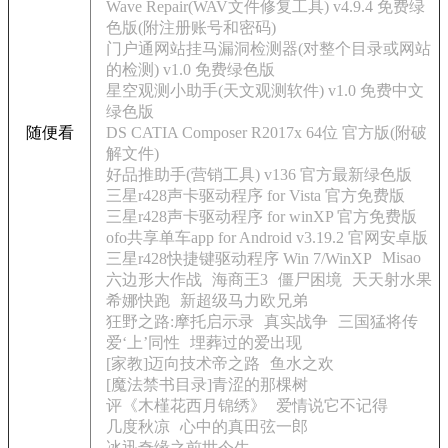
Wave Repair(WAV文件修复工具) v4.9.4 免费绿
色版(附注册账号和密码)
门户通网站挂马漏洞检测器(对整个目录或网站
的检测) v1.0 免费绿色版
星空观测小助手(天文观测软件) v1.0 免费中文
绿色版
随便看
DS CATIA Composer R2017x 64位 官方版(附破
解文件)
好品推助手(营销工具) v136 官方最新绿色版
三星r428声卡驱动程序 for Vista 官方免费版
三星r428声卡驱动程序 for winXP 官方免费版
ofo共享单车app for Android v3.19.2 官网安卓版
Misao
三星r428快捷键驱动程序 Win 7/WinXP
六边形大作战
海商王3
僵尸困境
天天射水果
希娜快跑
新超级马力欧兄弟
狂野之路:摩托启示录
真实战争
三国猛将传
爱‘上’同性
埋葬过的爱出现
[家教]迈向技术帝之路
鱼水之欢
[魔法禁书目录]青涩的那棵树
评《木槿花西月锦绣》
爱情说它不记得
几度秋凉
心中的真田弦一郎
冰迅奇缘之前世今生