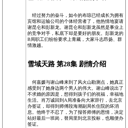
经过努力的奋斗，如今的布琼已经成长为拥有
宾馆和运输公司的个体经营者了，他热情地宴请
谢昆仑和彭新龙。谢昆仑和彭新龙虽然是事业上
的竞争对手，私底下却是要好的朋友。彭新龙的
B局职工们纷纷要求上青藏，大家斗志昂扬、群
情激越。
雪域天路 第28集 剧情介绍
何嘉媛与谢山峰来到了风火山勘测点，她真正
感受到了她身边两个男人的伟大。谢山峰说出了
不求婚的原因是，想得到孩子们的祝福，幸福地
生活。肖万诚回到A局准备向大家辞行，去北京
办签证，却得到师傅段海潮副局长住院的坏消
息。他终于不忍了，为了报答师傅的恩情，决定
站好最后一班岗，替局里到北京投标，也顺便办
签证。