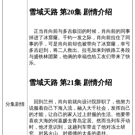
雪域天路 第20集 剧情介绍
正当肖向前与多吉叙旧的时候，肖向前的同事
掉进了冰窟窿。千钧一发之际，肖向前拉住了同
事的手，可是肖向前却也被带向了冰窟窿，幸亏
多吉赶到，将二人救出。拉毛加来到铁路工务段
与盛铁林团聚，他俩的幸福也给工友们带来了快
乐。
雪域天路 第21集 剧情介绍
回到兰州，肖向前就向设计院辞职了，他努力
分集剧情
说服着自己下海入流，融入大千社会，发挥自己
的才能，让自己的家人过上舒服的生活。他要带
喜欢大海的何嘉媛去青岛定居。然而当列车开动
时，他才意识到，这趟列车带走了他对冻土研
究、对风火山、对师傅的太多的牵挂。