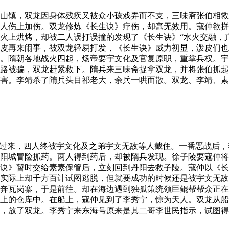
山镇，双龙因身体残疾又被众小孩戏弄而不支，三味斋张伯相救
人伤上加伤。双龙修炼《长生诀》疗伤，却毫无效用。寇仲欲拼
火上烘烤，却被二人误打误撞的发现了《长生诀》“水火交融，
皮再来闹事，被双龙轻易打发，《长生诀》威力初显，泼皮们也
。隋朝各地战火四起，炀帝要宇文化及官复原职，重掌兵权。宇
路被骗，双龙赶紧救下。隋兵来三味斋捉拿双龙，并将张伯抓起
害。李靖杀了隋兵头目祁老大，余兵一哄而散。双龙、李靖、素
过来，四人终被宇文化及之弟宇文无敌等人截住。一番恶战后，
丹阳城冒险抓药。两人得到药后，却被隋兵发现。徐子陵要寇仲
诀》暂时交给素素保管后，立刻回到丹阳去救子陵。寇仲以《长
实际上却千方百计试图逃脱，但就要成功的时候还是被宇文无敌
奔瓦岗寨，于是前往。却在海边遇到独孤策统领巨鲲帮帮众正在
上的仓库中。在船上，寇仲见到了李秀宁，惊为天人。双龙从船
，放了双龙。李秀宁来东海号原来是其二哥李世民指示，试图得