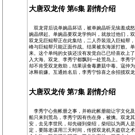
大唐双龙传 第6集 剧情介绍
双龙背后说单婉晶坏话，被单婉晶听见恼羞成怒
婉晶绑起。单婉晶要双龙学狗叫，就放过他们，双
双龙见巨鲲帮正在此集结，二人乔装混入巨鲲帮，
峰与巨鲲帮只能正面作战。结果被东海派打败。单
来。这个单纯的女孩还没有发觉自己已经喜欢上了
入大海。双龙、李秀宁都飘到一处荒岛上。李秀宁
却不肯受双龙救助，结果误食毒蘑菇中毒。寇仲为
冰释前嫌。互通姓名后，李秀宁惊喜之余招揽双龙
大唐双龙传 第7集 剧情介绍
李秀宁心焦帐册之事，并称此帐册能让宇文化及
船只来到荒岛，李秀宁因有伤在身，被擒。双龙其
安，去见李世民，却先碰到柴绍，柴绍以为两人是
定，要陈老谋用三天时间，传授双龙机关盗窃之术