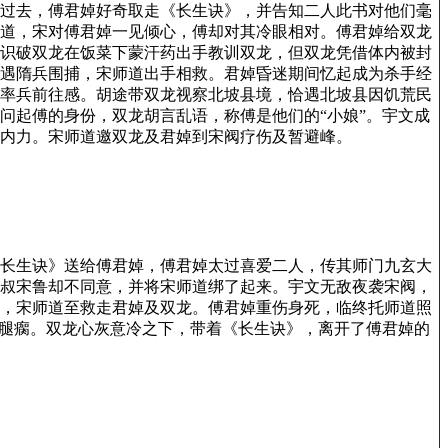
过去，傅君婥好奇取走《长生诀》，并告知二人此书对他们毫
道，宋对傅君婥一见倾心，傅却对其冷眼相对。傅君婥给双龙
识破双龙在饭菜下蒙汗药出手教训双龙，但双龙凭借体内被封
遇隋兵围捕，宋师道出手相救。君婥昏迷期间忆起成为杀手经
率兵前往感。胡途带双龙视察北坡县境，恰遇北坡县因饥荒民
问起傅的身份，双龙胡言乱语，称傅是他们的“小娘”。宇文成
内力。宋师道邀双龙及君婥到宋阀疗伤及暂避峰。
长生诀》送给傅君婥，傅君婥太过喜爱二人，传其师门九玄大
叔宋鲁却不同意，并将宋师道绑了起来。宇文无敌夜袭宋阀，
，宋师道至救走君婥及双龙。傅君婥重伤身死，临终托师道照
陵腿瘸。双龙心灰意冷之下，带着《长生诀》，离开了傅君婥的