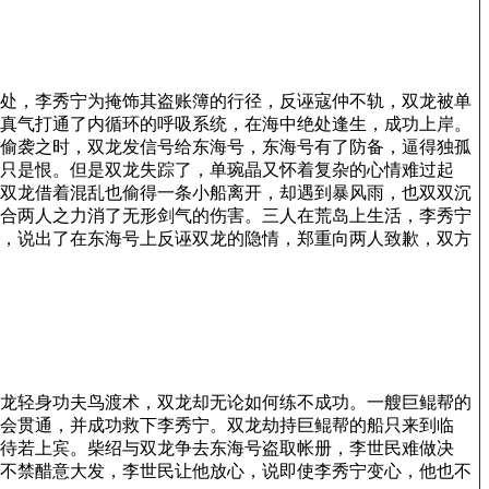
处，李秀宁为掩饰其盗账簿的行径，反诬寇仲不轨，双龙被单
真气打通了内循环的呼吸系统，在海中绝处逢生，成功上岸。
偷袭之时，双龙发信号给东海号，东海号有了防备，逼得独孤
只是恨。但是双龙失踪了，单琬晶又怀着复杂的心情难过起
双龙借着混乱也偷得一条小船离开，却遇到暴风雨，也双双沉
合两人之力消了无形剑气的伤害。三人在荒岛上生活，李秀宁
，说出了在东海号上反诬双龙的隐情，郑重向两人致歉，双方
龙轻身功夫鸟渡术，双龙却无论如何练不成功。一艘巨鲲帮的
会贯通，并成功救下李秀宁。双龙劫持巨鲲帮的船只来到临
待若上宾。柴绍与双龙争去东海号盗取帐册，李世民难做决
不禁醋意大发，李世民让他放心，说即使李秀宁变心，他也不