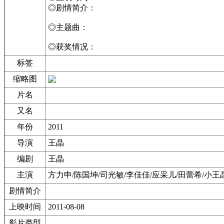
◎剧情简介：
◎主题曲：
◎获奖情况：
标签
缩略图
片名
又名
年份
2011
导演
王晶
编剧
王晶
主演
方力申/陈国坤/司光敏/李佳佳/应采儿/田蕾希/小王
剧情简介
上映时间
2011-08-08
影片类型