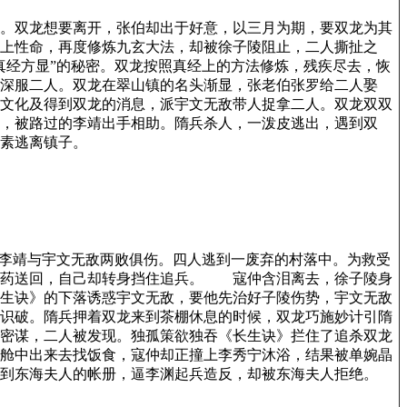
。双龙想要离开，张伯却出于好意，以三月为期，要双龙为其
上性命，再度修炼九玄大法，却被徐子陵阻止，二人撕扯之
真经方显”的秘密。双龙按照真经上的方法修炼，残疾尽去，恢
深服二人。双龙在翠山镇的名头渐显，张老伯张罗给二人娶
文化及得到双龙的消息，派宇文无敌带人捉拿二人。双龙双双
，被路过的李靖出手相助。隋兵杀人，一泼皮逃出，遇到双
素逃离镇子。
李靖与宇文无敌两败俱伤。四人逃到一废弃的村落中。为救受
将药送回，自己却转身挡住追兵。 寇仲含泪离去，徐子陵身
生诀》的下落诱惑宇文无敌，要他先治好子陵伤势，宇文无敌
识破。隋兵押着双龙来到茶棚休息的时候，双龙巧施妙计引隋
密谋，二人被发现。独孤策欲独吞《长生诀》拦住了追杀双龙
舱中出来去找饭食，寇仲却正撞上李秀宁沐浴，结果被单婉晶
到东海夫人的帐册，逼李渊起兵造反，却被东海夫人拒绝。