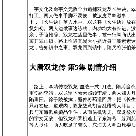
宇文化及命宇文无敌全力追捕双龙及长生诀。翠
打工。两人做事手脚不灵便，被泼皮寻衅滋事，二
下，《长生诀》落入水中。双龙将《长生诀》放在
复如初。两人边做事边练功，内功均大有长进。泼
亲，子陵推辞。双龙在店里做事，被一行脚商认出
离开翠山镇，路上恰遇瓦岗大小姐近身丫鬟素素迷
龙，告知镇中之事。双龙回到镇中，隋兵将张伯杀
大唐双龙传 第5集 剧情介绍
路上，李靖传授双龙“血战十式”刀法。隋兵追杀
重伤的李靖，双龙留下素素照顾李靖，两人却去
陷重围。徐子陵被擒，寇仲将药送回后，把《长生
只好答应。道观内，双龙故意胡言乱语惑人耳目，
兵与东海派单婉晶争斗，从而借机逃走。双龙欲投
的宇文无敌，但双龙却乘机逃上了东海号，躲到船
等人捉住，两人吃足了苦头，东海夫人明白原委后