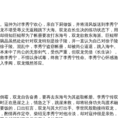
。寇仲为讨李秀宁欢心，亲自下厨做饭，并将清风饭送到李秀宁
龙不堪受辱义无返顾跳下大海。双龙在长生决的练功状态下，用
却得知巨鲲帮为了帐册要攻打东海号，双龙欲救东海派。巨鲲帮
琬晶虽然处处针对双龙特别是徐子陵，并一直认为自己对徐子陵
徐子陵。混乱中，李秀宁盗窃帐册，却被尚公逼退，跳入海中。
本来中了尚公的无形剑气，受伤严重，但双龙凭借《长生诀》，
救李秀宁，不惜以身试毒，终救了李秀宁性命。李秀宁心怀感激
入李阀，双龙慨然答应。
倒霉，双龙自告奋勇，要再去东海号为其盗取帐册。李秀宁传双
时正在悬崖之上，情急之下，跳崖来救，却将轻身功夫鸟渡术融
要饭的，口出狂言，双龙与其大打出手。李世民殷勤接待双龙，
，酌情再作定夺。柴绍见李秀宁对他冷淡，却对寇仲很是亲热，