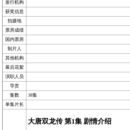
发行机构
获奖信息
拍摄地
票房成绩
国内票房
制片人
其他机构
幕后花絮
演职人员
导赏
集数
38集
单集片长
大唐双龙传 第1集 剧情介绍