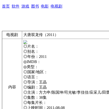
首页
软件
游戏
图书
电影
电视剧
电视剧
大唐双龙传（2011）
◎片名：
◎别名：
◎年份：2011
◎IMDB：
◎类型：
◎国家/地区：
◎语言：
◎导演：王晶
内容
◎编剧：王晶
◎主演：方力申/陈国坤/司光敏/李佳佳/应采儿/田蕾
◎集数：38集
◎每集片长：
◎上映时间：2011-08-08