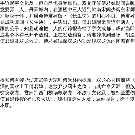
手迫退宇文化及，但自己也身受重伤。双龙守候傅君婥期间昏睡
意耍弄二人。丹阳城内，在酒楼中三人遇到岭南宋阀少阀主宋师
》耿耿于怀，并误会傅君婥留下《长生诀》的用心不良。傅君婥
龙成功取回《长生诀》，并逃出丹阳。傅君婥醒来后追踪两人，
家的公子，知县胡途把二人的行踪报告给了宇文成都，成都当即
途县令不得已开仓放粮。正在发放粮食，傅君婥来到当场。胡途
傅君婥及双龙救走。傅君婥试探双龙内功发现双龙体内怀着百年
得知傅君婥乃辽东武学大宗师傅釆林的徒弟。双龙心甘情愿将《
深的喜欢上了傅君婥，愿放弃少阀主之位，与其亡命天涯，但族
交换双龙。君婥到西门校场救双龙，不敌宇文化及，被打至重伤
傅君婥传授的“九玄大法”，却不慎走火入魔，寇仲眼盲，徐子
本职。