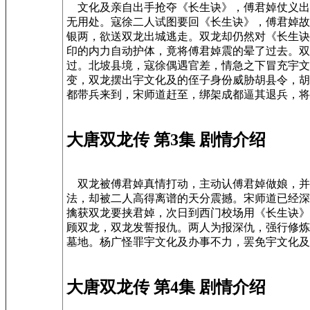
文化及亲自出手抢夺《长生诀》，傅君婥仗义出
无用处。寇徐二人试图要回《长生诀》，傅君婥故
银两，欲送双龙出城逃走。双龙却仍然对《长生诀
印的内力自动护体，竟将傅君婥震的晕了过去。双
过。北坡县境，寇徐偶遇官差，情急之下冒充宇文
变，双龙摆出宇文化及的侄子身份威胁胡县令，胡
都带兵来到，宋师道赶至，绑架成都逼其退兵，将
大唐双龙传 第3集 剧情介绍
双龙被傅君婥真情打动，主动认傅君婥做娘，并
法，却被二人高得离谱的天分震撼。宋师道已经深
擒获双龙要挟君婥，次日到西门校场用《长生诀》
顾双龙，双龙发誓报仇。两人为报深仇，强行修炼
墓地。杨广怪罪宇文化及办事不力，罢免宇文化及
大唐双龙传 第4集 剧情介绍