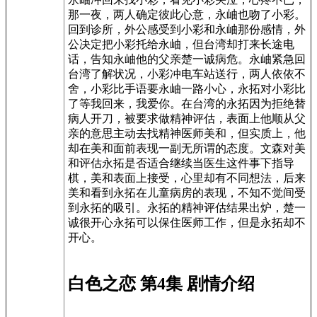
那一夜，两人确定彼此心意，永岫也吻了小彩。
回到诊所，外公感受到小彩和永岫那份感情，外
公决定把小彩托给永岫，但台湾却打来长途电
话，告知永岫他的父亲楚一诚病危。永岫紧急回
台湾了解状况，小彩冲电车站送行，两人依依不
舍，小彩比手语要永岫一路小心，永拓对小彩比
了等我回来，我爱你。在台湾的永拓因为拒绝替
病人开刀，被要求做精神评估，表面上他顺从父
亲的意思主动去找精神医师美和，但实质上，他
却在美和面前表现一副无所谓的态度。文森对美
和评估永拓是否适合继续当医生这件事下指导
棋，美和表面上接受，心里却有不同想法，后来
美和看到永拓在儿童病房的表现，不知不觉间受
到永拓的吸引。永拓的精神评估结果出炉，楚一
诚很开心永拓可以保住医师工作，但是永拓却不
开心。
白色之恋 第4集 剧情介绍