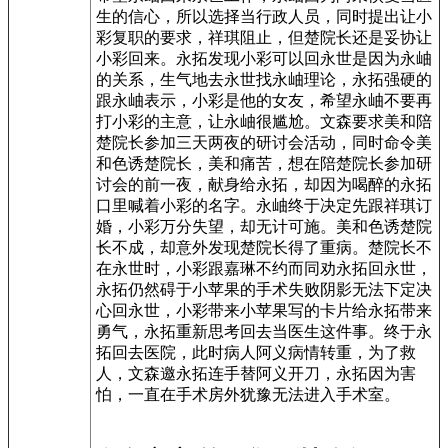
生的信心，所以选择当行政人员，同时提出让小
彩复职的要求，祥琪阻止，但楚院长还是妥协让
小彩回来。永拓发现小彩可以回永世是因为永岫
的关系，生气地去永世找永岫理论，永拓强硬的
跟永岫表示，小彩是他的女友，希望永岫不要再
打小彩的主意，让永岫很尴尬。文森要求美和陪
楚院长参加三天两夜的研讨会活动，同时命令美
和色诱楚院长，美和痛苦，想在陪楚院长参加研
讨会的前一夜，献身给永拓，却因为喝醉的永拓
口里喊着小彩的名字。永岫终于决定先跟祥琪订
婚，小彩万分失望，却无计可施。美和色诱楚院
长不成，却意外发现楚院长得了重病。楚院长不
在永世时，小彩跟嘉琳不约而同劝永拓回永世，
永拓仍然碍于小苹果的手术失败阴影无法下定决
心回永世，小彩带来小苹果写的卡片给永拓带来
勇气，永拓重新思考回去当医生这件事。终于永
拓回去医院，此时病人阿义病情转重，为了救
人，文森邀永拓连手替阿义开刀，永拓因为害
怕，一直在手术房外犹豫无法进入手术室。