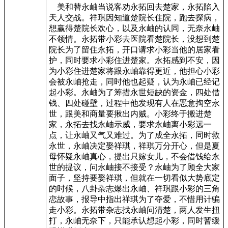
美和替永岫当说客劝永拓回去楚家，永拓陷入
天人交战。祥琪因知道楚院长住院，跑去探病，
想赢得楚院长欢心，以及永岫的认同，无奈永岫
不领情。永拓带小彩去医院看楚院长，没想到楚
院长为了留住永拓，开口请求小彩当他的居家看
护，同时要求小彩住进楚家。永拓感到不安，因
为小彩住进楚家将跟永岫靠得更近，他担心小彩
会被永岫抢走，同时他也起疑，认为永岫已经记
起小彩。永岫为了筹措永世短缺的资金，四处借
钱、四处碰壁，过程中他发现有人在恶意掏空永
世，跟美和商量要揪出内贼。小彩终于搬进楚
家，永拓去找永岫示威，要求永岫离小彩远一
点，让永岫又气又难过。为了成全永拓，同时救
永世，永岫决定娶祥琪，祥琪万分开心，但是夏
母怀疑永岫真心，提出只嫁女儿，不会借钱给永
世的提议，问永岫接不接受？永岫为了顾全大家
面子，坚持要娶祥琪，但就在一切看似大势底定
的时候，八卦杂志爆出永岫、祥琪跟小彩的三角
恋故事，报导中指出祥琪为了夺爱，不惜用计骗
走小彩。永拓带杂志找永岫问清楚，两人发生扭
打，永岫无奈下，只能承认想起小彩，同时暂缓