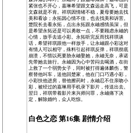
紧张也不开心，嘉琳希望跟文森远走高飞，可是
文森就是不肯。祥琪因情绪不稳，夏母要她去找
美和看诊；永拓因心情不佳，也去找美和诉苦。
楚院长去看永拓，点出永拓跟永岫感情虽深，但
是希望永拓还是可以勇敢一点，不要顾虑永岫的
心情，放手去追小彩。永拓听完反而找祥琪谈
话，希望祥琪跟他一样放手，让永岫跟小彩这对
有情人可以相守，殊料引起祥琪反弹，祥琪彻底
崩溃，不惜以死要胁永岫娶她，永岫无奈，承诺
先带她去旅行。永岫因为心中苦闷去喝酒，在街
上救了一个弱势女子，同时被打得遍体麟伤，警
察替他叫车，送他回楚家，他在门口巧遇小彩，
小彩扶他进房，替他擦药时，永岫忍不住亲吻小
彩，被经过的嘉琳用手机录下影片，传送出去。
翌日，祥琪带着影片来兴师问罪，永岫痛下决
定，解除婚约，众人吃惊。
白色之恋 第16集 剧情介绍