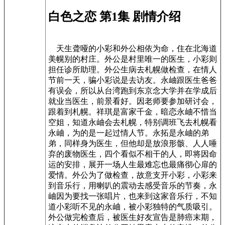
白色之恋 第1集 剧情介绍
天生聋哑的小彩和外公相依为命，住在北海道
美幌别的村庄。外公是村里唯一的医生，小彩则
担任诊所助理。外公生病去札幌做检查，在情人
节前一天，骗小彩说是去访友。永岫跟医生爸爸
有误会，所以从台湾跑到东京念大学并在学成后
就业当医生，前景看好。因老师要参加研讨会，
跟着到札幌。祥琪是富家千金，暗恋永岫不惜当
空姐，知道永岫会去札幌，特别调班飞去札幌看
永岫，为的是一起过情人节。永拓是永岫的弟
弟，同样身为医生，但他却是放浪形骸、人人唾
弃的废物医生，四个看似不相干的人，即将因命
运的安排，展开一场人生最难忘也最痛彻心扉的
爱情。外公为了做检查，故意支开小彩，小彩来
到音乐行，用喇叭的震动去感受音乐的节奏，永
岫因为要找一张唱片，也来到这家音乐行，不知
道小彩听不见的永岫，被小彩独特的气质吸引。
外公做完检查后，被医生好友宣告是肺癌末期，