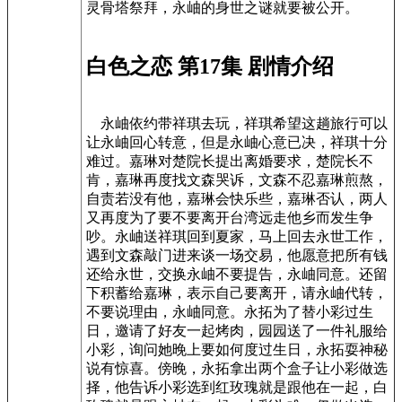
灵骨塔祭拜，永岫的身世之谜就要被公开。
白色之恋 第17集 剧情介绍
永岫依约带祥琪去玩，祥琪希望这趟旅行可以
让永岫回心转意，但是永岫心意已决，祥琪十分
难过。嘉琳对楚院长提出离婚要求，楚院长不
肯，嘉琳再度找文森哭诉，文森不忍嘉琳煎熬，
自责若没有他，嘉琳会快乐些，嘉琳否认，两人
又再度为了要不要离开台湾远走他乡而发生争
吵。永岫送祥琪回到夏家，马上回去永世工作，
遇到文森敲门进来谈一场交易，他愿意把所有钱
还给永世，交换永岫不要提告，永岫同意。还留
下积蓄给嘉琳，表示自己要离开，请永岫代转，
不要说理由，永岫同意。永拓为了替小彩过生
日，邀请了好友一起烤肉，园园送了一件礼服给
小彩，询问她晚上要如何度过生日，永拓耍神秘
说有惊喜。傍晚，永拓拿出两个盒子让小彩做选
择，他告诉小彩选到红玫瑰就是跟他在一起，白