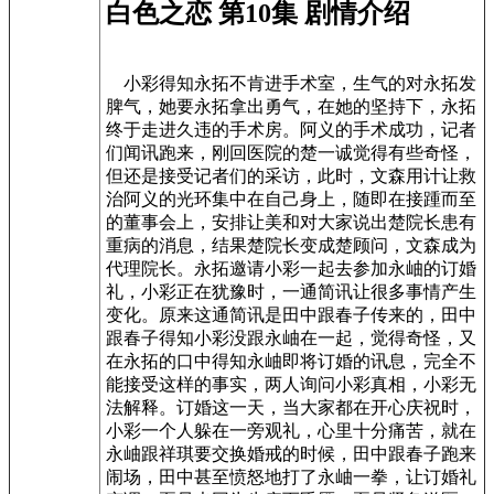
白色之恋 第10集 剧情介绍
小彩得知永拓不肯进手术室，生气的对永拓发
脾气，她要永拓拿出勇气，在她的坚持下，永拓
终于走进久违的手术房。阿义的手术成功，记者
们闻讯跑来，刚回医院的楚一诚觉得有些奇怪，
但还是接受记者们的采访，此时，文森用计让救
治阿义的光环集中在自己身上，随即在接踵而至
的董事会上，安排让美和对大家说出楚院长患有
重病的消息，结果楚院长变成楚顾问，文森成为
代理院长。永拓邀请小彩一起去参加永岫的订婚
礼，小彩正在犹豫时，一通简讯让很多事情产生
变化。原来这通简讯是田中跟春子传来的，田中
跟春子得知小彩没跟永岫在一起，觉得奇怪，又
在永拓的口中得知永岫即将订婚的讯息，完全不
能接受这样的事实，两人询问小彩真相，小彩无
法解释。订婚这一天，当大家都在开心庆祝时，
小彩一个人躲在一旁观礼，心里十分痛苦，就在
永岫跟祥琪要交换婚戒的时候，田中跟春子跑来
闹场，田中甚至愤怒地打了永岫一拳，让订婚礼