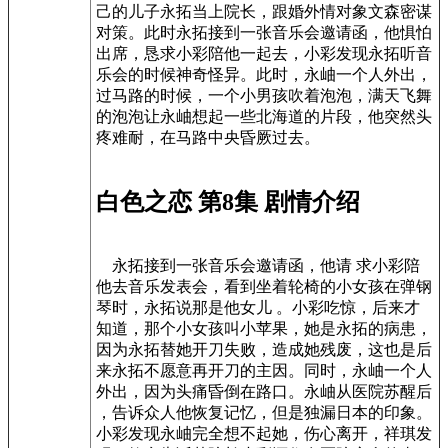
己的儿子永拓当上院长，跟婚外情对象文森密谋
对策。此时永拓接到一张音乐会邀请函，他惧怕
出席，恳求小彩陪他一起去，小彩发现永拓听音
乐会的时候神奇怪异。此时，永岫一个人外出，
过马路的时候，一个小男孩吹着泡泡，满天飞舞
的泡泡让永岫想起一些北海道的片段，他突然头
疼难耐，在马路中央昏厥过去。
白色之恋 第8集 剧情介绍
永拓接到一张音乐会邀请函，他请 求小彩陪
他去音乐发表会，看到坐着轮椅的小女孩在弹钢
琴时，永拓说那是他女儿 。小彩吃惊，后来才
知道，那个小女孩叫小苹果，她是永拓的病患，
因为永拓替她开刀失败，造成她残废，这也是后
来永拓不愿意再开刀的主因。同时，永岫一个人
外出，因为头痛昏倒在路口。永岫从医院苏醒后
，告诉众人他恢复记忆，但是独漏日本的印象。
小彩发现永岫完全想不起她，伤心离开，祥琪发