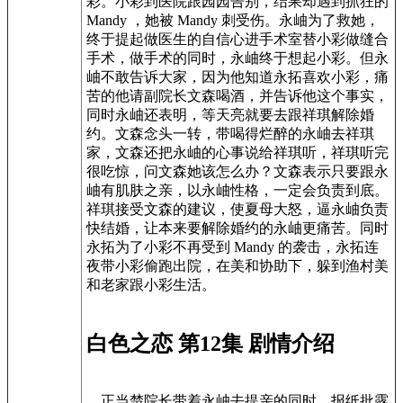
彩。小彩到医院跟园园告别，结果却遇到抓狂的
Mandy ，她被 Mandy 刺受伤。永岫为了救她，
终于提起做医生的自信心进手术室替小彩做缝合
手术，做手术的同时，永岫终于想起小彩。但永
岫不敢告诉大家，因为他知道永拓喜欢小彩，痛
苦的他请副院长文森喝酒，并告诉他这个事实，
同时永岫还表明，等天亮就要去跟祥琪解除婚
约。文森念头一转，带喝得烂醉的永岫去祥琪
家，文森还把永岫的心事说给祥琪听，祥琪听完
很吃惊，问文森她该怎么办？文森表示只要跟永
岫有肌肤之亲，以永岫性格，一定会负责到底。
祥琪接受文森的建议，使夏母大怒，逼永岫负责
快结婚，让本来要解除婚约的永岫更痛苦。同时
永拓为了小彩不再受到 Mandy 的袭击，永拓连
夜带小彩偷跑出院，在美和协助下，躲到渔村美
和老家跟小彩生活。
白色之恋 第12集 剧情介绍
正当楚院长带着永岫去提亲的同时，报纸批露