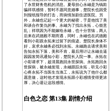
了永世财务危机的消息。夏母担心永岫是为钱欺
骗祥琪感情，暂时不愿同意婚事，楚院长也因受
到报纸报导的打击，而病情加剧住进医院。另
外，永岫也记起一个更大的秘密，于是他找了美
和谈合作复仇的事。永岫为了找出永拓，心烦意
乱；祥琪因为不能嫁给永岫，也十分苦恼，两人
后来在武德殿不期而遇，同时，永岫也在武德殿
看到小彩跟永拓来过留下的痕迹。楚院长身体不
好，哀求永岫务必找到永拓。永岫跑去请求美和
告知永拓下落，美和不肯，最后用计让永岫去逼
园园发简讯通知小彩，楚院长入院一事。永拓在
小彩请求下，趁清晨跑回永世探病。永拓跑回永
世探病，被永岫发现，永岫跟踪永拓，听见小彩
心疼永拓不当医生当渔工，永拓说为了他什么都
愿意做，这时他才发现永拓跟小彩感情变得更浓
厚，决心退让这段感情。
白色之恋 第13集 剧情介绍