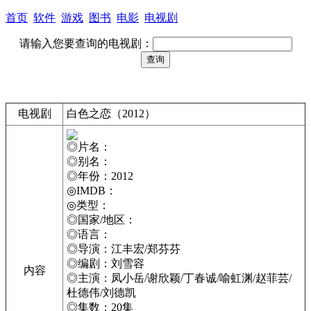
首页
软件
游戏
图书
电影
电视剧
请输入您要查询的电视剧：
电视剧
白色之恋（2012）
◎片名：
◎别名：
◎年份：2012
◎IMDB：
◎类型：
◎国家/地区：
◎语言：
◎导演：江丰宏/郑芬芬
◎编剧：刘雪容
内容
◎主演：凤小岳/谢欣颖/丁春诚/喻虹渊/赵菲芸/
杜德伟/刘德凯
◎集数：20集