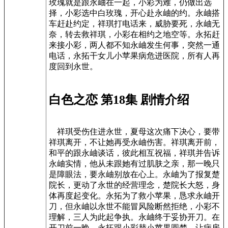
玫瑰就是跟永岫在一起，小彩为难，仍做出选
择，小彩选中白玫瑰，开心赴永岫的约。永岫搭
车赶赴约定，祥琪打电话来，威胁要死，永岫无
奈，转去救祥琪，小彩在相约之地空等。永拓赶
来接小彩，两人都不知永岫发生何事，突然一通
电话，永拓干女儿小苹果病危进医院，所有人再
度回到永世。
白色之恋 第18集 剧情介绍
祥琪受伤住进永世，夏母这次痛下决心，要带
祥琪离开，不让她再受永岫伤害。祥琪离开前，
和平的跟永岫谈话，彼此相互祝福，祥琪并告诉
永岫实情，他从未跟她有过肌肤之亲，那一晚只
是障眼法，要永岫别放在心上。永岫为了报复楚
院长，更动了永世的经营理念，楚院长大怒，身
体再度起变化。永拓为了救小苹果，恳求永岫开
刀，但永岫以永世不能冒风险断然拒绝，小彩不
理解，三人为此起争执。永岫终于妥协开刀。在
开刀前一晚，永拓跟小彩替小苹果圆梦，让病房