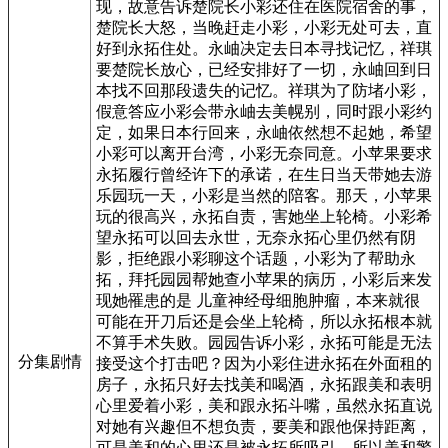
现，故意告诉楚院长小彩还住在医院宿舍的事，
楚院长大怒，当晚赶走小彩，小彩无处可去，直
好到永拓住处。永岫决定去日本寻找记忆，祥琪
要楚院长放心，已经安排好了一切，永岫回到日
本找不回那段遗失的记忆。祥琪为了防堵小彩，
假意答应小彩会带永岫去美幌别，同时跟小彩约
定，如果日本行回来，永岫依然想不起她，希望
小彩可以离开台湾，小彩无奈同意。小苹果要求
永拓履行曾经许下的承诺，在生日当天带她去游
乐园玩一天，小彩是当然的陪客。那天，小苹果
玩的很高兴，永拓自责，害她坐上轮椅。小彩希
望永拓可以回去永世，无奈永拓心里仍然有阴
影，拒绝跟小彩聊这个话题，小彩为了帮助永
拓，拜托园园帮她查小苹果的病历，小彩后来发
现她罹患的是 儿童神经母细胞肿瘤，本来就很
可能在开刀后还是会坐上轮椅，所以永拓根本就
不算手术失败。园园告诉小彩，永拓可能是无法
分集剧情
接受这个打击吧？因为小彩住进永拓在外面租的
房子，永拓只好去找美和喝酒，永拓跟美和表明
心里爱着小彩，美和跟永拓斗嘴，虽然永拓直说
对她有兴趣但不想负责，要美和跟他保持距离，
可是美和的心里还是被永拓所吸引，所以美和警