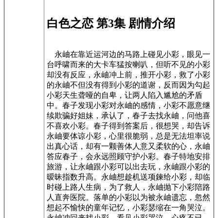
白色之恋 第3集 剧情介绍
永岫在靠近运河边的马路上碰见小彩，眼见一
台呼啸而来的大卡车猛按喇叭，但听不见的小彩
却没有反应，永岫冲上前，推开小彩，救了小彩
的永岫不但没有得到小彩的道谢，反而因为勾起
小彩天生聋哑的自卑，让两人陷入尴尬的矛盾
中。春子发现小彩对永岫的感情，小彩不愿意继
续欺骗好姐妹，承认了，春子去找永岫，问他喜
不喜欢小彩。春子得到答案后，很想哭，却告诉
永岫要体谅小彩，心里很脆弱，总是无法坦率说
出真心话，却有一颗善体人意又柔软的心，永岫
答应春子，会永远照顾守护小彩。春子特地安排
旅游，让永岫跟小彩可以出去玩，永岫跟小彩的
暧昧指数升高。永岫想趁机送项鍊给小彩，却临
时碰上路人生病，为了救人，永岫抛下小彩陪路
人直奔医院。落单的小彩以为被永岫遗忘，忽然
想起不愉快的童年记忆，小彩瑟缩在一角哭泣。
永岫冲回来找小彩，看见小彩哭泣，心疼不已，