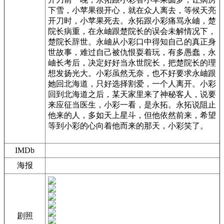
下雪，小苹果很开心，就在众人离去，等候天亮
开刀时，小苹果死去。永拓跟小彩痛骂永岫，楚
院长病重，在永岫跟楚院长的误会未解情况下，
楚院长辞世。永岫从小彩口中得知自己的真正身
世故事，难过自己被仇恨耍着玩，有多愚蠢，永
岫长考后，决定好好当永世院长，把楚院长的理
想发扬光大。小彩虽然无奈，也不好要求永岫跟
她回北海道，只好选择割爱，一个人离开。小彩
回到北海道之后，某天家里来了神秘客人，说要
来应征当医生，小彩一看，是永拓。永拓说阻止
他来的人，多如天上星斗，但他依然前来，希望
等到小彩的心向着他而来的那天，小彩笑了。
IMDb
海报
剧照