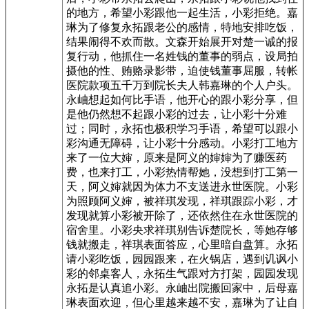
的地方，希望小彩跟他一起生活，小彩拒绝。嘉
琳为了修复永拓跟老公的感情，特地安排吃饭，
结果闹得不欢而散。文森开始展开对楚一诚的报
复行动，他抓住一名姓钱的董事的弱点，设局拍
摄他的性、贿赂录影带，迫使钱董事屈服，转帐
医院款项五千万到院长夫人韩嘉琳的个人户头。
永岫想起如何比手语，他开心的跟小彩分享，但
是他仍然想不起跟小彩的过去，让小彩十分难
过；同时，永拓也极积学习手语，希望可以跟小
彩沟通无障碍，让小彩十分感动。小彩打工地方
来了一位大婶，原来是阿义的婶婶为了赚医药
费，也来打工，小彩热情帮她，没想到打工第一
天，阿义婶就因为体力不支送进永世医院。小彩
为照顾阿义婶，被祥琪发现，祥琪跟踪小彩，才
发现就算小彩被开除了，还依然住在永世医院的
宿舍里。小彩央求祥琪别告诉楚院长，等她存够
钱就搬走，祥琪表面答应，心里暗自盘算。永拓
请小彩吃饭，园园跟来，在火锅店，遇到讥讽小
彩的邻桌客人，永拓生气跟对方打架，园园发现
永拓是认真追小彩。永岫出院搬回家中，后母嘉
琳表面欢迎，但心里越来越不安，嘉琳为了让自