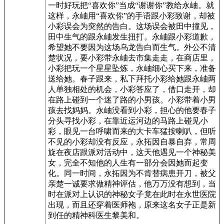
一时好玩把“喜欢你”当成“谢谢你”教给永岫。就
这样，永岫用“喜欢你”的手语跟小彩致谢，却被
小彩误会为突然的告白。这场误会被田中撞见，
田中生气的跟永岫发生扭打。永岫跟小彩道歉，
希望她不要因为这场乌龙告白而生气。外公不清
楚状况，要小彩带永岫去市集走走，在商店里，
小彩把玩一个星星坠炼，永岫细心买下来，准备
送给她。春子跟来，私下拜托小彩给她跟永岫两
人单独相处的机会，小彩答应了，借口走开，却
在路上碰到一个迷了路的小男孩。小彩带着小男
孩去找妈妈。永岫没看到小彩，担心的他要春子
分头寻找小彩，在靠近运河边的马路上碰见小
彩，眼见一台呼啸而来的大卡车猛按喇叭，但听
不见的小彩却没有反应，永拓因自暴自弃，常周
旋在夜店跟派对活动中，这天他遇见一个神秘美
女，完全不知他的人生有一部分会因她而起变
化。同一时间，永拓因为不肯替病患开刀，被父
亲楚一诚要求做精神评估，他万万没有想到，当
时在派对上认识的神秘女子竟在此时在永世医院
出现，而且还穿着医师袍，原来这名女子正是新
到任的精神科医生黎美和。