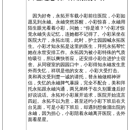
因为好奇，永拓开车载小彩前往医院，小彩如
愿见到永岫。永岫突然苏醒，小彩惊喜，永岫用
陌生眼光看着小彩，问她：“你是谁？”小彩才惊
觉永岫失去记忆，连她都不记得了。小彩呆坐在
医院大厅，永拓出现，此时，护士园园喊永拓医
生。小彩才知永拓是这里的医生，拜托永拓帮忙
她在永世安排工作。永拓因为被小彩特殊的气质
给吸引，所以爽快答应，还安排小彩住进护士宿
舍。从同寝室的园园口中，小彩得知永岫发生意
外而失忆，祥琪是他的女友， 小彩大受打击。
美和再次受到楚一诚的请托，替永袖做精神评
估，失忆的永岫脾气暴躁，完全不配合，美和拜
托永拓跟永岫沟通，两兄弟终于在久别重逢后好
好说说话。永拓对小彩展开追求，医院开始流言
四起。永拓不以为意，甚至还约小彩下班后在天
台见面，可是小彩下班后，却遇到想偷溜出院的
永岫，因为担心，小彩陪着永岫离开医院，去外
面看星星。