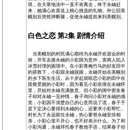
琪，在天寒地冻中一直不肯离去，终于永岫赶
来，她满心欢喜送上精心挑选的礼物。外公回美
幌别后突然摔断腿，促使永岫提前来到美幌别。
白色之恋 第2集 剧情介绍
当美幌别的村民满心期待为永岫开欢迎会的时
候，开车去接永岫的小彩因为意外，害两人陷入
冰雪封埋的困境中。在小彩青梅竹马的好友田中
的搭救下，小彩跟永岫脱困，永岫开始在美幌别
的乡下医生生活。从十岁起就暗恋小彩的田中在
搭救受困的小彩时，因为看见小彩依偎在永岫怀
里，开始对永岫充满敌意。但小彩的闺中密友春
子却对永岫一见钟情，春子询问小彩对永岫的感
觉，小彩因不清楚自己的心意而说了谎，春子于
是下定决心要得到永岫的心，还要求小彩帮忙。
村长为了永远留住永岫，热心要替永岫安排相
亲，小彩心里不开心，也不好表示什么。为了和
小彩沟通，永岫拜托春子教他手语，结果春子却