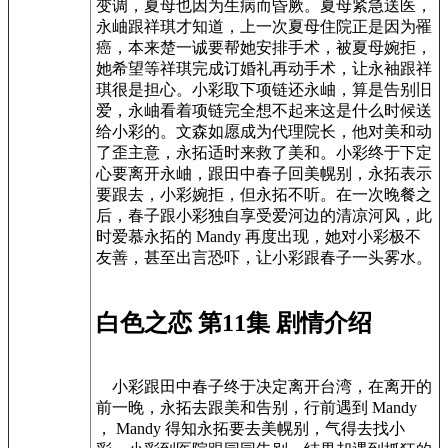
变调，夏母也因为生病而昏厥。夏母紧急送医，
永岫跟祥琪才知道，上一次夏母住院正是因为罹
癌，本来楚一诚要帮她安排手术，被夏母婉拒，
她希望等祥琪完成订婚礼再动手术，让永袖跟祥
琪很是担心。小彩取下项链还永岫，算是告别旧
爱，永岫看着项链完全想不起来这是什么时候送
给小彩的。文森如愿成为代理院长，他对美和动
了歪主意，永拓适时来救了美和。小彩终于下定
心要离开永岫，跟田中春子回美幌别，永拓表示
要跟去，小彩婉拒，但永拓不听。在一次晚餐之
后，春子跟小彩独自享受爱河边的清凉河风，此
时爱慕永拓的 Mandy 再度出现，她对小彩极不
友善，甚至出言恐吓，让小彩跟春子一头雾水。
白色之恋 第11集 剧情介绍
小彩跟田中春子终于决定离开台湾，在离开的
前一晚，永拓去跟美和告别，行前遇到 Mandy
， Mandy 得知永拓要去美幌别，气得去找小