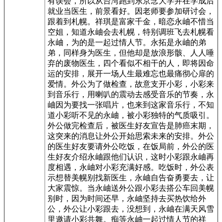
有误会，所以从台湾跑到东京念大学并在学成后
就业当医生，前景看好。因老师要参加研讨会，
跟着到札幌。祥琪是富家千金，暗恋永岫不惜当
空姐，知道永岫会去札幌，特别调班飞去札幌看
永岫，为的是一起过情人节。永拓是永岫的弟
弟，同样身为医生，但他却是放浪形骸、人人唾
弃的废物医生，四个看似不相干的人，即将因命
运的安排，展开一场人生最难忘也最痛彻心扉的
爱情。外公为了做检查，故意支开小彩，小彩来
到音乐行，用喇叭的震动去感受音乐的节奏，永
岫因为要找一张唱片，也来到这家音乐行，不知
道小彩听不见的永岫，被小彩独特的气质吸引。
外公做完检查后，被医生好友宣告是肺癌末期，
这突来的消息让外公开始思索未来的安排。外公
的医生好友要请外公吃饭，在饭局前，外公的医
生好友介绍永岫跟他们认识，这时小彩跟永岫再
度相遇，永岫对小彩充满好感。吃饭时，外公表
示想替美幌别找新医生，永岫自告奋勇要去，让
大家震惊。当永岫送外公跟小彩去搭公车回美幌
别时，因为时间还早，永岫坚持去买热饮给外
公，外公让小彩跟去，没想到，永岫在满天风雪
里邀请小彩共舞。痴等永岫一起过情人节的祥