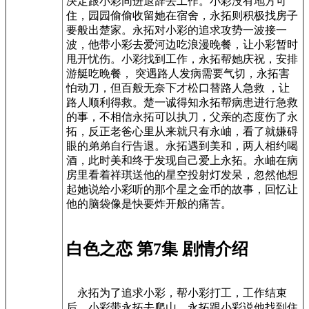
决定跟小彩同进退辞去工作。小彩没有地方可
住，园园偷偷收留她在宿舍，永拓则积极找房子
要般出楚家。永拓对小彩的追求攻势一波接一
波，他带小彩去爱河边吃浪漫晚餐，让小彩暂时
甩开忧伤。小彩找到工作，永拓帮她庆祝，安排
游艇吃晚餐， 突遇路人发病需要气切，永拓害
怕动刀，但百般无奈下才松口替路人急救 ，让
路人顺利得救。楚一诚得知永拓帮病患进行急救
的事，不相信永拓可以执刀，父亲的态度伤了永
拓，反正老爸心里从来就只有永岫，看了就嫌碍
眼的弟弟自行告退。永拓遇到美和，两人相约喝
酒，此时美和终于发现自己爱上永拓。永岫在病
房里看着祥琪送他的星空投射灯发呆，忽然他想
起她说给小彩听的那个星之金币的故事，回忆让
他的脑袋像是快要炸开般的痛苦。
白色之恋 第7集 剧情介绍
永拓为了追求小彩，帮小彩打工，工作结束
后，小彩带永拓去爬山，永拓跟小彩说他找到住