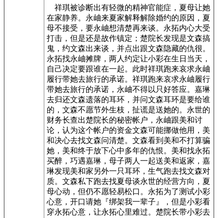
祥琪被诊断出有轻微的精神官能症，夏母让她
在家静养。永岫来夏家解释解除婚约的原因，夏
母不接受，要永岫想清楚再来谈。永拓内心大受
打击，但是还是故作镇定；楚院长发现是文森搞
鬼，约文森出来谈，并点出跟文森隐藏的仇很。
永拓找永岫摊牌，两人约定让小彩在生日当天，
自己决定要跟谁在一起。此时祥琪跑来哀求永岫
履行带她去旅行的承诺。祥琪跑来哀求永岫履行
带她去旅行的承诺，永岫不得以只好答应。嘉琳
去归还文森遗落的耳环，并问文森耳环是要给谁
的，文森不愿节外生枝，扯谎是送她的。永世的
财务长查出楚院长的秘密帐户，永岫跟美和讨
论，认为这个帐户的资金文森可能挪做他用，美
和决心去找文森问清楚。文森看到美和不打算骗
她，美和终于放下心中多年的仇恨。美和找永拓
买醉，巧遇嘉琳，母子两人一起送美和返家，嘉
琳发现美和家另外一只耳环，生气跑去找文森对
质。文森私下跑去找夏母谈永世的经营方向，夏
母心动，但仍不愿轻易松口。永拓为了测试小彩
心意，开口请她『绑架我一辈子』，但是小彩看
穿永拓心意，让永拓心里难过。楚院长带小彩去