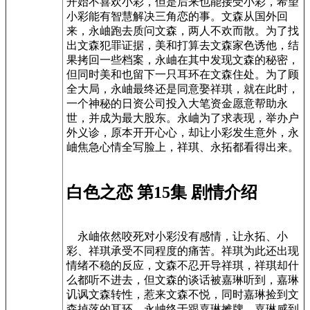
开始不喜欢小彩，但是后来也能接受小彩，希望
小彩能有智慧解决三角恋的事。文森从国外回
来，永岫跑去质问文森，两人不欢而散。为了找
出文森犯罪证据，美和打算去文森家色诱他，结
果拷回一些档案，永岫在其中发现文森的秘密，
但同时美和也留下一只耳环在文森住处。为了顾
全大局，永岫最终还是同意娶祥琪，就在此时，
一个神秘的日资公司投入大笔资金愿意帮助永
世，并成为最大股东。永岫为了求表现，举办户
外义诊，原本开开心心，却让小彩发生意外，永
岫焦急心情全写脸上，祥琪、永拓都看得出来。
白色之恋 第15集 剧情介绍
永岫依然咬死对小彩没有感情，让永拓、小
彩、祥琪承受不同程度的痛苦。祥琪为此还出现
情绪不稳的反应，文森不忍开导祥琪，祥琪却什
么都听不进去，但文森的谈话被嘉琳听到，嘉琳
讥讽文森转性，惹来文森不悦，同时嘉琳捡到文
森掉落的耳环。永岫终于跟嘉琳摊牌，嘉琳感到