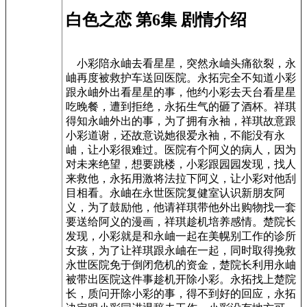
白色之恋 第6集 剧情介绍
小彩陪永岫去看星星，突然永岫头痛欲裂，永
岫再度被救护车送回医院。永拓完全不知道小彩
跟永岫外出看星星的事，他约小彩去天台看星星
吃晚餐，遭到拒绝，永拓生气的砸了酒杯。祥琪
得知永岫外出的事，为了拥有永袖，祥琪故意跟
小彩道谢，还故意说她很爱永袖，不能没有永
岫，让小彩很难过。医院有个阿义的病人，因为
对未来绝望，想要跳楼，小彩跟园园发现，找人
来救他，永拓用激将法拉下阿义，让小彩对他刮
目相看。永岫在永世医院复健室认识新朋友阿
义，为了鼓励他，他请祥琪带他外出购物找一套
要送给阿义的漫画，祥琪趁机培养感情。楚院长
发现，小彩就是和永岫一起在美幌别工作的诊所
女孩，为了让祥琪跟永岫在一起，同时取得挽救
永世医院免于倒闭危机的资金，楚院长利用永岫
被带出医院这件事趁机开除小彩。永拓找上楚院
长，质问开除小彩的事，得不到好的回应，永拓