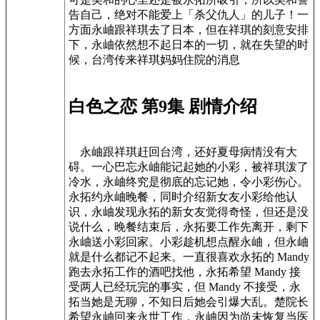
告自己，绝对不能爱上「杀父仇人」的儿子！一
方面永岫跟祥琪去了日本，但在祥琪的刻意安排
下，永岫依然想不起日本的一切，就在失望的时
候，台湾传来祥琪妈妈住院的消息
白色之恋 第9集 剧情介绍
永岫跟祥琪赶回台湾，还好夏母病情没有大
碍。一心巴忘永岫能记起她的小彩，被祥琪泼了
冷水，永岫终究是彻底的忘记她，令小彩伤心。
永拓约永岫晚餐，同时介绍新女友小彩给他认
识，永岫发现永拓的新女友觉得奇怪，但还是没
说什么，晚餐结束后，永拓要工作先离开，剩下
永岫送小彩回家。小彩趁机想点醒永岫，但永岫
就是什么都记不起来。一直很喜欢永拓的 Mandy
跑去永拓工作的酒吧找他，永拓希望 Mandy 接
受两人已经玩完的事实，但 Mandy 不接受，永
拓当她是无聊，不知日后她会引爆大乱。楚院长
希望永岫回来永世工作，永岫因为尚未恢复当医