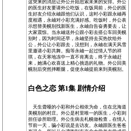
这突来的消息让外公开始思索未来的安排。外公
的医生好友要请外公吃饭，在饭局前，外公的医
生好友介绍永岫跟他们认识，这时小彩跟永岫再
度相遇，永岫对小彩充满好感。吃饭时，外公表
示想替美幌别找新医生，永岫自告奋勇要去，让
大家震惊。当永岫送外公跟小彩去搭公车回美幌
别时，因为时间还早，永岫坚持去买热饮给外
公，外公让小彩跟去，没想到，永岫在满天风雪
里邀请小彩共舞。痴等永岫一起过情人节的祥
琪，在天寒地冻中一直不肯离去，终于永岫赶
来，她满心欢喜送上精心挑选的礼物。外公回美
幌别后突然摔断腿，促使永岫提前来到美幌别。
白色之恋 第1集 剧情介绍
天生聋哑的小彩和外公相依为命，住在北海道
美幌别的村庄。外公是村里唯一的医生，小彩则
担任诊所助理。外公生病去札幌做检查，在情人
节前一天，骗小彩说是去访友。永岫跟医生爸爸