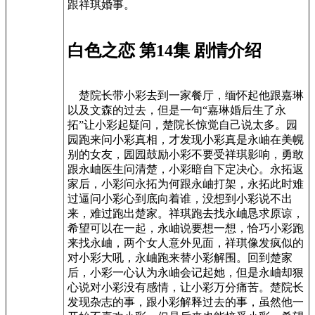
跟祥琪婚事。
白色之恋 第14集 剧情介绍
楚院长带小彩去到一家餐厅，缅怀起他跟嘉琳
以及文森的过去，但是一句“嘉琳婚后生了永
拓”让小彩起疑问，楚院长惊觉自己说太多。园
园跑来问小彩真相，才发现小彩真是永岫在美幌
别的女友，园园鼓励小彩不要受祥琪影响，勇敢
跟永岫医生问清楚，小彩暗自下定决心。永拓返
家后，小彩问永拓为何跟永岫打架，永拓此时难
过逼问小彩心到底向着谁，没想到小彩说不出
来，难过跑出楚家。祥琪跑去找永岫恳求原谅，
希望可以在一起，永岫说要想一想，恰巧小彩跑
来找永岫，两个女人意外见面，祥琪像发疯似的
对小彩大吼，永岫跑来替小彩解围。回到楚家
后，小彩一心认为永岫会记起她，但是永岫却狠
心说对小彩没有感情，让小彩万分痛苦。楚院长
发现杂志的事，跟小彩解释过去的事，虽然他一