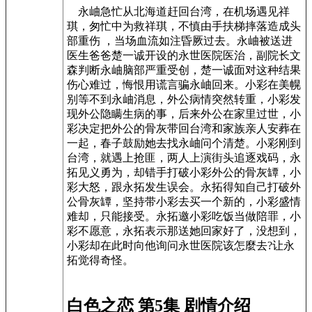
永岫急忙从北海道赶回台湾，在机场遇见祥
琪，匆忙中为救祥琪，不慎由手扶梯摔落造成头
部重伤 ，当场血流如注昏厥过去。永岫被送进
医生爸爸楚一诚开设的永世医院医治，副院长文
森判断永岫脑部严重受创，楚一诚面对这种结果
伤心难过，悔恨用谎言骗永岫回来。小彩在美幌
别等不到永岫消息，外公病情突然转重，小彩发
现外公隐瞒生病的事，后来外公在家里过世，小
彩决定把外公的骨灰带回台湾和家族亲人安葬在
一起，春子鼓励她去找永岫问个清楚。小彩刚到
台湾，就遇上抢匪，两人上演街头追逐戏码，永
拓见义勇为，却错手打破小彩外公的骨灰罈，小
彩大怒，跟永拓发生误会。永拓得知自己打破外
公骨灰罈，坚持带小彩去买一个新的，小彩盛情
难却，只能接受。永拓邀小彩吃饭当做陪罪，小
彩不愿意，永拓表示那送她回家好了，没想到，
小彩却在此时向他询问永世医院该怎麼去?让永
拓觉得奇怪。
白色之恋 第5集 剧情介绍