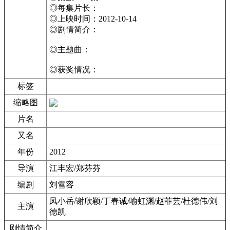
◎每集片长：
◎上映时间：2012-10-14
◎剧情简介：
◎主题曲：
◎获奖情况：
标签
缩略图
片名
又名
年份
2012
导演
江丰宏/郑芬芬
编剧
刘雪容
凤小岳/谢欣颖/丁春诚/喻虹渊/赵菲芸/杜德伟/刘
主演
德凯
剧情简介