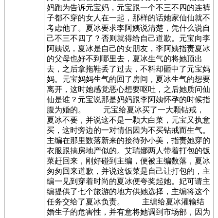
妈跑为告诉元宝妈，元宝跟一个不三不四的连裤
子都不穿的女人在一起，那样的话她家仙仙就不
考虑他了。夏冰要求李阿姨说清楚，凭什么说自
己不三不四了？否则就得给自己道歉。元宝向李
阿姨说，夏冰是自己的女朋友，李阿姨指责夏冰
的父母也好不到哪里去，夏冰生气的将她顶出
去，之后拿拖鞋丢了过去，不料却砸中了元宝妈
妈。元宝妈妈生气的回了房间，夏冰生气的想要
离开，这时她感觉恶心想要呕吐，之后她质问仙
仙是谁？元宝说那是妈妈跟李阿姨怀孕的时候指
腹为婚的。 元宝给夏冰买了一大颗钻戒，
夏冰不要，并说这不是一颗大白菜，元宝又执意
买，这时旁边的一对情侣因为不买钻戒而生气。
主编在那里数落新来的接待孙小美，指责她穿的
衣服跟搞房地产似的。艾瑞娜两人带着打包的饭
菜赶回来，刚好碰到主编，便被主编数落，夏冰
匆匆回来道歉，并说这饭菜是自己让打包的，主
编一见到穿着时尚的夏冰便夸奖起她。妃可请主
编提供了七个旅游的地方供她选择，主编将这个
任务交给了夏冰负责。 主编给夏冰灌输结
婚生子的危害性，并有意将她调到市场部，因为