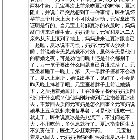
两杯牛奶，元宝再次上前亲吻夏冰的时候，夏冰
阻止，并说自己突然想到了一件事情，医生说怀
孕前三个月床上床下不可以做运动，元宝拿出书
证明是行的。当元宝上前解夏冰的衣服时，妈妈
敲门进来送维生素。妈妈走后，元宝和夏冰二人
亲热从床上滚到了地上，妈妈进来让夏冰跟自己
一起睡，夏冰说不习惯，妈妈让元宝去沙发上
睡，并说她今天总感觉不对劲，虽然今天是他们
的新婚之夜，可是劝他们晚上还是什么都别干
了，万一孩子要出什么问题自己真没法活了。元
宝坐着睡了一晚上，第二天一早脖子僵着不会动
了。夏冰上厕所，她说出事了，见红了，不会是
昨天晚上摔着了吧。元宝歪着脖子上前让她躺
下，之后抱着她离开，正在准备早餐的妈妈质问
他们干什么呢？仙仙妈刚好碰到元宝抱着夏冰出
去，不禁回去质问元宝妈是怎么回事？元宝妈说
她早上五点就起来准备早餐，可是他们没吃一口
就走了。医生说夏冰是先兆流产，不过问题不
大，不用吃药，多休息就行了。夏冰指责医生太
不负责任了，医生无奈赶紧开药。 元宝抱
着夏冰回去，元妈妈抱怨的时候发现夏冰手里拿