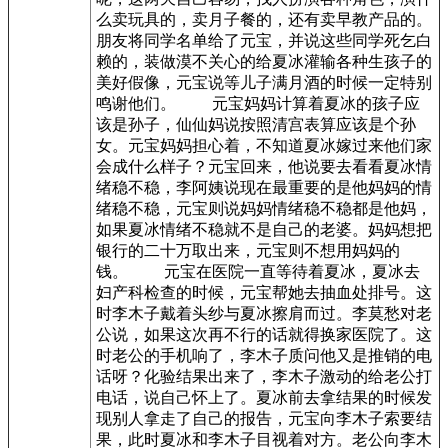
么卖玩具的，卖月子餐的，还有卖早教产品的。
朋友将同学名单给了元宝，并说这些同学死乞白
赖的，装做漠不关心的给夏冰灌输各种生孩子的
美好假像，元宝说等儿子满月酒的时候一定特别
鸣谢他们。 元宝妈妈计算着夏冰的孩子应
该是孙子，仙仙妈说按照清宫表算应该是个孙
女。元宝妈妈担心着，不知道夏冰嫁过来他们家
会成什么样子？元宝回来，他说要去看看夏冰情
绪稳不稳，李阿姨说现在最重要的是他妈妈的情
绪稳不稳，元宝则说妈妈情绪稳不稳都是他妈，
如果夏冰情绪不稳就不是自己的老婆。妈妈想把
银行的二十万取出来，元宝则不想用妈妈的
钱。 元宝在医院一直等待着夏冰，夏冰去
妇产科检查的时候，元宝帮她去抽血处排号。这
时李木子戴着头纱与夏冰擦肩而过。李莫愁对老
公说，如果这次再不行的话就得换家医院了。这
时老公的手机响了，李木子质问他又是推销的电
话呀？化验结果出来了，李木子激动的给老公打
电话，说自己怀上了。夏冰前去拿结果的时候发
现别人拿走了自己的报告，元宝向李木子索要结
果，此时夏冰和李木子目视着对方。老公向李木