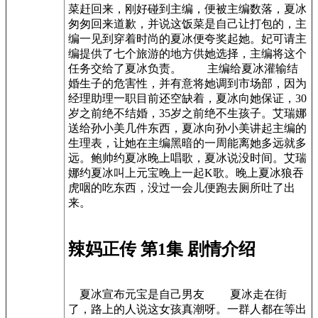
菜赶回来，刚好碰到主编，便被主编数落，夏冰
匆匆回来道歉，并说这饭菜是自己让打包的，主
编一见到穿着时尚的夏冰便夸奖起她。妃可请主
编提供了七个旅游的地方供她选择，主编将这个
任务交给了夏冰负责。 主编给夏冰灌输结
婚生子的危害性，并有意将她调到市场部，因为
经理助理一职目前还空缺着，夏冰向她保证，30
岁之前绝不结婚，35岁之前绝不生孩子。艾瑞娜
送给孙小美几件东西，夏冰向孙小美讲起主编的
生理表，让她在主编黑暗的一周能离她多远就多
远。鲍帅约夏冰晚上唱歌，夏冰说没时间。艾瑞
娜约夏冰叫上元宝晚上一起K歌。晚上夏冰狼吞
虎咽的吃东西，没过一会儿便跑去厕所吐了出
来。
辣妈正传 第1集 剧情介绍
夏冰宣布元宝是自己男友 夏冰走在街
了，路上的人说这女孩真潮呀。一群人都在等出