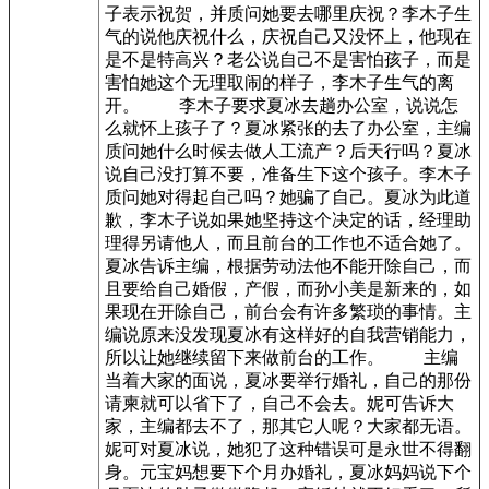
子表示祝贺，并质问她要去哪里庆祝？李木子生
气的说他庆祝什么，庆祝自己又没怀上，他现在
是不是特高兴？老公说自己不是害怕孩子，而是
害怕她这个无理取闹的样子，李木子生气的离
开。 李木子要求夏冰去趟办公室，说说怎
么就怀上孩子了？夏冰紧张的去了办公室，主编
质问她什么时候去做人工流产？后天行吗？夏冰
说自己没打算不要，准备生下这个孩子。李木子
质问她对得起自己吗？她骗了自己。夏冰为此道
歉，李木子说如果她坚持这个决定的话，经理助
理得另请他人，而且前台的工作也不适合她了。
夏冰告诉主编，根据劳动法他不能开除自己，而
且要给自己婚假，产假，而孙小美是新来的，如
果现在开除自己，前台会有许多繁琐的事情。主
编说原来没发现夏冰有这样好的自我营销能力，
所以让她继续留下来做前台的工作。 主编
当着大家的面说，夏冰要举行婚礼，自己的那份
请柬就可以省下了，自己不会去。妮可告诉大
家，主编都去不了，那其它人呢？大家都无语。
妮可对夏冰说，她犯了这种错误可是永世不得翻
身。元宝妈想要下个月办婚礼，夏冰妈妈说下个