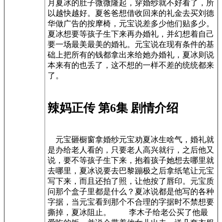
月夏冰的肚子微微隆起，穿婚纱就不好看了，所
以越快越好。夏爸爸想借收回来的礼金去买刘德
华做广告的按摩椅，元宝说差多少他们贴多少。
夏冰想要等孩子生下来再办婚礼，并幻想着自己
要一场最美最美的婚礼。元宝说在现有条件的基
础上把所有的钱都拿出来给她办婚礼，夏冰则说
本来有的也丢了，这不想的一样不差的统统都来
了。
辣妈正传 第6集 剧情介绍
元宝砸橱窗拿婚纱元宝劝夏冰生啥气，婚礼就
是办给老人看的，只要老人高兴就行，之后他又
说，要不等孩子生下来，抱着孩子她想去哪里就
去哪里，夏冰说要去巴黎蹦极之后拿纸笔让元宝
写下来，而且还拍了照，让他按了唇印。元宝质
问那个盒子里都是什么？夏冰说都是他写的各种
字据，当元宝看到那个不合理的字据时不禁想要
撕掉，夏冰阻止。 李木子给老公买了他最