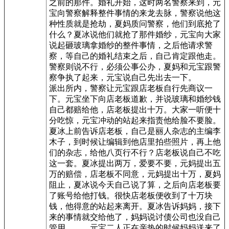
之前的那件。婚礼开始，这时两名警察来到，元
宝向警察解释整件事情的来龙去脉，警察说他这
种性质就是抢劫，夏妈质问警察，他们到底抢了
什么？夏冰说他们就抢了那件婚纱，元宝向大家
说起砸玻璃拿婚纱的整件事情，之后他请求警
察，等自己的婚礼结束之后，自己肯定跟他走。
警察则说不行，必须公事公办，夏妈和元宝跟警
察争执了起来，元宝说自己先出去一下。
派出所内，警察让元宝跟店老板自行先商议一
下。元宝坐下向店老板道歉，并说玻璃和婚纱钱
自己都赔给他，店老板提出十万。大家一听便十
分吃惊，元宝冲动的站起来指责他给脸不要脸。
夏冰上前告诉店老板，自己是丽人杂志的主编李
木子，到时候让编辑到他店里拍些照片，再上他
们的杂志，给他八页行不行？店老板说自己不吃
这一套。夏冰提出两万，爱要不要，元妈提出五
万的赔偿，店老板不同意，元妈提出十万，夏妈
阻止，夏冰说今天自己说了算，之后向店老板要
了账号给他打钱。很快店老板便收到了十万块
钱，他得意的站起来离开。夏冰告诉妈妈，接下
来的事情就交给他了，妈妈说讨债公司也没自己
管用。 元宝二人正在亲热的时候妈妈送来了