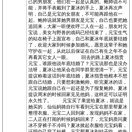
己的男朋友，他们在一起是认真的。鲍帅说不可
能，并将手表戴到了夏冰的手上，夏冰再次声
明，自己是元宝的女朋友，不可能再跟他在一
起。鲍帅说就算她男朋友是元宝，自己也要把她
追回来，大家一听便欢呼二人在一起，朋友对元
宝说，美女与野兽的戏码已经结束了，元宝生气
的站在椅子上面宣布，自己和夏冰年底就要结婚
了，欢迎大家到时候参加婚礼，愿意这辈子和她
守护在一起，从此以后保证在自己有生之年不会
再看其它女人一眼。 回去的路上夏冰指责
元宝，谁跟他说年底结婚了？元宝说那也是没办
法呀，夏冰让他呆会在同学群里澄清一下。元宝
提议称着这话到年底结婚，夏冰指责他根本不想
跟自己结婚，只要想刺激鲍帅。听完夏冰的话，
元宝说她跟自己在一起还是为了报复鲍帅。夏冰
提议周末的时候回家见见他妈，这样足可以证明
永久性了。 元宝买了果篮给夏冰，就说是
她买的，仙仙妈骑自行车看到元宝在那里帮夏冰
整理衣服。元宝二人回到家，发现妈妈不在家，
二人正在打闹的时候妈妈回来了，元宝妈质问夏
冰不穿裤子不冷吗？夏冰掀起衣服给元宝妈看，
证明自己穿了短裤。元宝帮夏冰剥桔子吃，他先