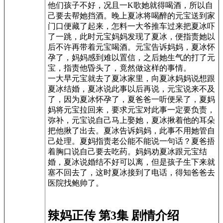
他们孩子不好，况且一K歌她就得喝酒，所以自
己要去帮她挡酒。晚上夏冰将喝醉的元宝送到家
门口便藏了起来，怎料一大爷推车过来把夏冰吓
了一跳，此时元宝妈妈发现了夏冰，便指责她以
后不许再带着元宝喝酒。元宝告诉妈妈，夏冰怀
孕了，妈妈感到难以置信，之后她生气的打了元
宝，指责他昏头了，竟然做这样的事情。
一大早元宝就去了夏冰家里，向夏冰妈妈说想跟
夏冰结婚，夏冰说此事以后再说，元宝说来不及
了，因为夏冰怀孕了，夏爸爸一听便呆了，夏妈
妈将元宝拉回来，要求元宝对此事一定要负责，
弥补，元宝说自己马上娶她，夏冰揪着他的耳朵
把他揪了出去。夏冰告诉妈妈，此事不用她管自
己处理。夏妈指责老公能不能说一句话？夏爸捂
着胸口说自己要去吃药。妈妈劝夏冰跟元宝结
婚，夏冰说婚结不好可以离，但是孩子生下来就
塞不回去了，这时夏冰接到了电话，得知爸爸去
医院找鲍帅了。
辣妈正传 第3集 剧情介绍