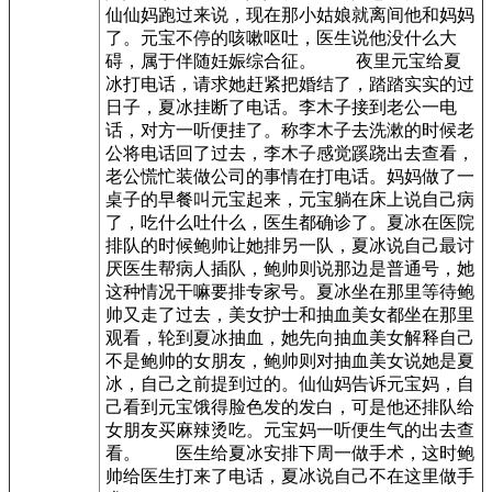
仙仙妈跑过来说，现在那小姑娘就离间他和妈妈
了。元宝不停的咳嗽呕吐，医生说他没什么大
碍，属于伴随妊娠综合征。 夜里元宝给夏
冰打电话，请求她赶紧把婚结了，踏踏实实的过
日子，夏冰挂断了电话。李木子接到老公一电
话，对方一听便挂了。称李木子去洗漱的时候老
公将电话回了过去，李木子感觉蹊跷出去查看，
老公慌忙装做公司的事情在打电话。妈妈做了一
桌子的早餐叫元宝起来，元宝躺在床上说自己病
了，吃什么吐什么，医生都确诊了。夏冰在医院
排队的时候鲍帅让她排另一队，夏冰说自己最讨
厌医生帮病人插队，鲍帅则说那边是普通号，她
这种情况干嘛要排专家号。夏冰坐在那里等待鲍
帅又走了过去，美女护士和抽血美女都坐在那里
观看，轮到夏冰抽血，她先向抽血美女解释自己
不是鲍帅的女朋友，鲍帅则对抽血美女说她是夏
冰，自己之前提到过的。仙仙妈告诉元宝妈，自
己看到元宝饿得脸色发的发白，可是他还排队给
女朋友买麻辣烫吃。元宝妈一听便生气的出去查
看。 医生给夏冰安排下周一做手术，这时鲍
帅给医生打来了电话，夏冰说自己不在这里做手