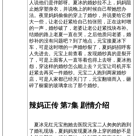
人说他们是伴郞呀。夏冰的婚妙拉不上，妈妈阻
止她穿塑身衣，并说晚上的时候自己帮她想办
法。夜里妈妈偷偷的穿上了婚纱，并说要给它撑
大一些，让老公赶紧给自己拍张照，正在这时噌
的一声，婚纱破了，老婆让老公赶紧找块布补。
结婚的路上老夏一直在哭，之后他质问老婆，婚
纱补的没有问题吧？到了地点，元宝接夏冰下
车，可是这时噌的一声婚纱裂了，夏妈妈招呼客
人先进去。元宝上前查看，发现婚纱真的是裂开
了，可是上面客人一直等着也得上去呀，夏冰抱
怨，穿这样的婚纱怎么能上去？元宝让司机开车
赶紧去再买一件婚纱。元宝二人跑到两家婚纱
店，可是人家都已经关门了，元宝翻墙而入，砸
碎了橱窗的玻璃拿出了那个婚纱。
辣妈正传 第7集 剧情介绍
夏冰见红元宝抱她去医院元宝二人匆匆的跑到
了婚礼现场，夏妈妈发现夏冰身上穿的婚妙不是