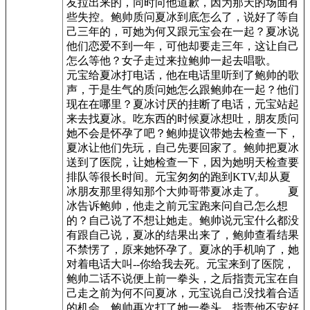
友拉出来的，同时向他道歉，因为那天的场面有
些失控。鲍帅质问夏冰到底怎么了，说好了等自
己三年的，可她为何又跟元宝会在一起？夏冰说
他们恋爱不到一年，可他却要走三年，这让自己
怎么等他？女子走过来拉鲍帅一起去唱歌。
元宝给夏冰打电话，他在电话里听到了鲍帅的歌
声，于是生气的质问她怎么跟鲍帅在一起？他们
现在在哪里？夏冰讨厌的挂断了电话，元宝站起
来去找夏冰。吃东西的时候夏冰想吐，朋友质问
她不会是怀孕了吧？鲍帅提议带她去检查一下，
夏冰让他们先玩，自己先要回家了。鲍帅把夏冰
送到了医院，让她检查一下，因为她明天检查要
排队等很长时间。元宝匆匆的跑到KTV,却从夏
冰朋友那里得知那个大帅哥带夏冰走了。 夏
冰告诉鲍帅，他走之前元宝跑来问自己怎么想
的？自己说了不想让她走。鲍帅说元宝什么都没
有跟自己说，夏冰的结果出来了，鲍帅查看结果
不禁愣了，原来她怀孕了。夏冰的手机响了，她
对着电话大叫--你给我去死。元宝来到了医院，
鲍帅二话不说便上前一拳头，之后指责元宝在自
己走之前为何不问夏冰，元宝说自己没找着合适
的机会，鲍帅再次打了她一拳头，指责他不安好