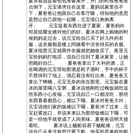
夏冰着急提着包包准备离开，开门的时候爸爸差
点倒下，元宝请求住在这里，夏妈说家里住不
下，夏爸爸让他跟自己在客厅睡，得知他的意思
是想让自己跟他一起睡，元宝借口匆匆离
开。 元宝提着东西住进了夏家，夏爸妈向
邻居炫耀女婿对他们的好。夏冰在网上购物的时
候妈妈走过去，说元宝给自己买了好几件的衣
服，这衣服都是楼上阿姨看中没舍得买的衣服。
夏冰指责元宝就两件衣服就把她收买了。夜里元
宝给妈妈打电话，说自己住到了夏冰家里，让她
照顾好自己。 夏爸爸拿出了大补的酒，正
在喝酒的元宝得知那酒是耗子酒时，手中的杯子
不禁掉到了地上，强忍着没有吐出来。夏爸爸又
拿出了蜂蛹，元宝无奈的坐在那里。元宝躲在夏
冰的屋里喝八宝粥，夏冰说他刚吃过晚饭就吃这
些东西小心发福，元宝说自己一口都没吃，那些
东西看着都恶心，难以下咽。夏冰对爸爸大叫，
元宝说他们家的饭难以下咽，夏爸冲了过来，元
宝赶紧改口，并说本来以为那些饭难以下咽，可
是一经他手就变成了人间美味。夏爸爸说明天接
着吃。 夏冰说上贼船容易下贼船难，元宝
说自己从来没有想过要下船，他买的是单程的船