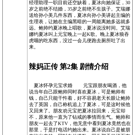
经理助理一职目前还空缺着，夏冰向她保证，30
岁之前绝不结婚，35岁之前绝不生孩子。艾瑞娜
送给孙小美几件东西，夏冰向孙小美讲起主编的
生理表，让她在主编黑暗的一周能离她多远就多
远。鲍帅约夏冰晚上唱歌，夏冰说没时间。艾瑞
娜约夏冰叫上元宝晚上一起K歌。晚上夏冰狼吞
虎咽的吃东西，没过一会儿便跑去厕所吐了出
来。
辣妈正传 第2集 剧情介绍
夏冰怀孕元宝求婚 元宝跟朋友喝酒，他
说当年自己跟鲍帅同时喜欢夏冰，可是鲍帅有
钱，自己只能干忤着，好不容易老天长眼让鲍帅
去了英国，自己称机追上了夏冰，可是这时候他
又回来了。朋友劝元宝把夏冰拉回来，元宝却
不，原来他一直为了钻戒的事情而生气。鲍帅和
朋友一起去了KTV，他无意中看到夏冰竟然也在
那里，于是打电话约她出来。夏冰说自己是被朋