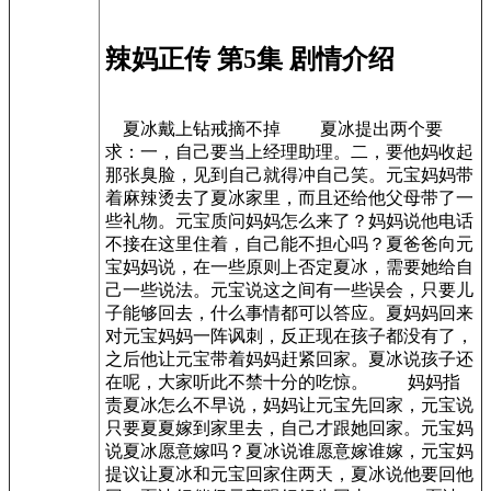
辣妈正传 第5集 剧情介绍
夏冰戴上钻戒摘不掉 夏冰提出两个要
求：一，自己要当上经理助理。二，要他妈收起
那张臭脸，见到自己就得冲自己笑。元宝妈妈带
着麻辣烫去了夏冰家里，而且还给他父母带了一
些礼物。元宝质问妈妈怎么来了？妈妈说他电话
不接在这里住着，自己能不担心吗？夏爸爸向元
宝妈妈说，在一些原则上否定夏冰，需要她给自
己一些说法。元宝说这之间有一些误会，只要儿
子能够回去，什么事情都可以答应。夏妈妈回来
对元宝妈妈一阵讽刺，反正现在孩子都没有了，
之后他让元宝带着妈妈赶紧回家。夏冰说孩子还
在呢，大家听此不禁十分的吃惊。 妈妈指
责夏冰怎么不早说，妈妈让元宝先回家，元宝说
只要夏夏嫁到家里去，自己才跟她回家。元宝妈
说夏冰愿意嫁吗？夏冰说谁愿意嫁谁嫁，元宝妈
提议让夏冰和元宝回家住两天，夏冰说他要回他