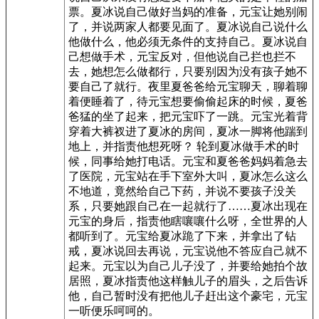
票。夏冰说自己做好当妈的准备，元宝让她别闹
了，并说两家人都要见面了。夏冰说自己说什么
他做什么，他必须无条件的支持自己。夏冰说自
己想做手术，元宝反对，但他说自己拦也拦不
去，她想怎么做都行，只要别因为没有孩子她不
要自己了就行。夜里夏爸爸给元宝聊天，聊着聊
着便睡着了，待元宝想要偷偷起床的时候，夏爸
爸猛的坐了起来，把元宝吓了一跳。元宝光着背
穿着大裤衩进了夏冰的房间，夏冰一脚将他踹到
地上，并指责他想死呀？ 轮到夏冰做手术的时
候，同事给她打电话。元宝和夏爸爸妈妈着急去
了医院，元宝站在手下室外大叫，夏冰怎么这么
不地道，竟然给自己下药，并说不要孩子没关
系，只要她跟自己在一起就行了……夏冰出现在
元宝的身后，指责他瞎嚷嚷什么呀，全世界的人
都听到了。元宝给夏冰跪了下来，并拿出了钻
戒，夏冰说回去再说，元宝说他不答应自己就不
起来。元宝以为自己儿子没了，并要给她拍个故
居照，夏冰指责他这样触儿子的眉头，之后告诉
他，自己暂时没有把他儿子赶出这个豪宅，元宝
一听便乐呵呵的。