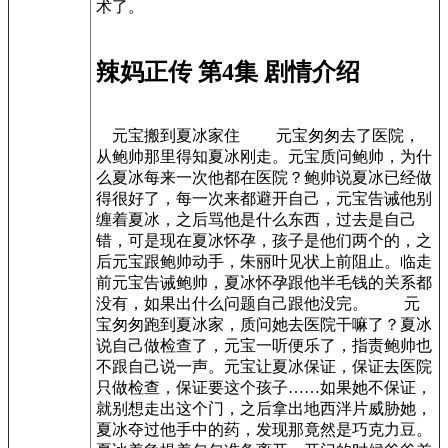
术了。
辣妈正传 第4集 剧情介绍
元宝搬到夏冰家住 元宝匆匆去了医院，
从鲍帅那里得知夏冰刚走。元宝质问鲍帅，为什
么夏冰每来一次他都在医院？鲍帅说夏冰已经做
得很好了，每一次来都避开自己，元宝告诫他别
缠着夏冰，之后骂他是什么东西，过去是自己
错，可是现在夏冰怀孕，孩子是他们两个的，之
后元宝跟鲍帅动手，朱丽叶见状上前阻止。临走
前元宝告诫鲍帅，夏冰怀孕跟他半毛钱的关系都
没有，如果出什么问题自己跟他没完。 元
宝匆匆跑到夏冰家，质问她去医院干嘛了？夏冰
说自己做检查了，元宝一听便乐了，指责鲍帅也
不跟自己说一声。元宝让夏冰保证，保证去医院
只做检查，保证要这个孩子……如果她不保证，
就别想走出这个门，之后拿出地西泮片威胁她，
夏冰夺过他手中的药，发现那竟然是巧克力豆。