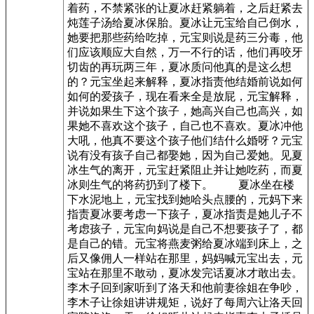
着药，不禁紧张的让夏冰赶紧躺着，之后赶紧去
炖莲子汤给夏冰保胎。夏冰让元宝给自己倒水，
她要把那些药给吃掉，元宝则说是药三分毒，他
们应该顺应大自然，万一不行的话，他们再咬牙
切齿的再玩两三年，夏冰质问他真的是这么想
的？元宝坐起来解释，夏冰指责他结婚前说如何
如何的爱孩子，现在看来全是放屁，元宝解释，
并说如果生下这个孩子，她高兴自己也高兴，如
果她不喜欢这个孩子，自己也不喜欢。夏冰冲他
大吼，他真不要这个孩子他们结什么婚呀？元宝
说有没有孩子自己都娶她，因为自己爱她。见夏
冰生气的离开，元宝赶紧阻止并让她吃药，而夏
冰则生气的将药扔到了楼下。 夏冰坐在楼
下水泥地上，元宝找到她哈头点腰的，元妈下来
指责夏冰要考虑一下孩子，夏冰指责是她儿子不
考虑孩子，元宝向妈说是自己不想要孩子了，都
是自己的错。元宝将燕麦粥给夏冰端到床上，之
后又像佣人一样站在那里，妈妈喊元宝出去，元
宝站在那里不敢动，夏冰发完话夏冰才敢出去。
李木子回到家听到了洛天和他前妻徐姐在争吵，
李木子让徐姐讲讲规矩，说好了每周六让洛天回