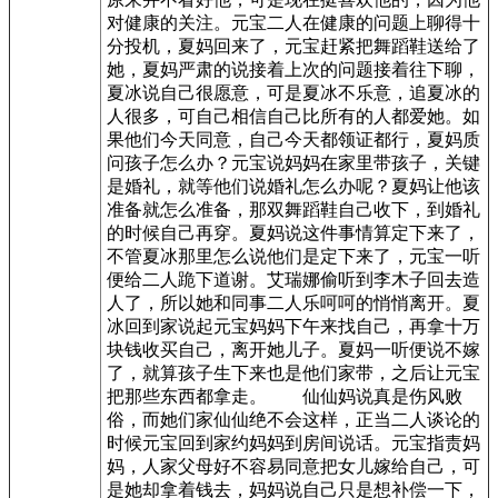
对健康的关注。元宝二人在健康的问题上聊得十
分投机，夏妈回来了，元宝赶紧把舞蹈鞋送给了
她，夏妈严肃的说接着上次的问题接着往下聊，
夏冰说自己很愿意，可是夏冰不乐意，追夏冰的
人很多，可自己相信自己比所有的人都爱她。如
果他们今天同意，自己今天都领证都行，夏妈质
问孩子怎么办？元宝说妈妈在家里带孩子，关键
是婚礼，就等他们说婚礼怎么办呢？夏妈让他该
准备就怎么准备，那双舞蹈鞋自己收下，到婚礼
的时候自己再穿。夏妈说这件事情算定下来了，
不管夏冰那里怎么说他们是定下来了，元宝一听
便给二人跪下道谢。艾瑞娜偷听到李木子回去造
人了，所以她和同事二人乐呵呵的悄悄离开。夏
冰回到家说起元宝妈妈下午来找自己，再拿十万
块钱收买自己，离开她儿子。夏妈一听便说不嫁
了，就算孩子生下来也是他们家带，之后让元宝
把那些东西都拿走。 仙仙妈说真是伤风败
俗，而她们家仙仙绝不会这样，正当二人谈论的
时候元宝回到家约妈妈到房间说话。元宝指责妈
妈，人家父母好不容易同意把女儿嫁给自己，可
是她却拿着钱去，妈妈说自己只是想补偿一下，