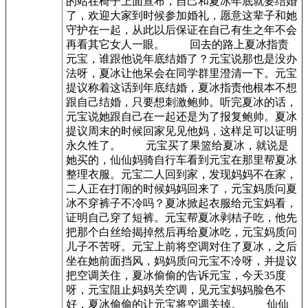
的站在椅子上面宣布，自己和夏冰年底就要结婚
了，欢迎大家到时候参加婚礼，愿意这辈子和她
守护在一起，从此以后保证在自己有生之年不会
再看其它女人一眼。 回去的路上夏冰指责
元宝，谁跟他说年底结婚了？元宝说那也是没办
法呀，夏冰让他呆会在同学群里澄清一下。元宝
提议称着这话到年底结婚，夏冰指责他根本不想
跟自己结婚，只要想刺激鲍帅。听完夏冰的话，
元宝说她跟自己在一起还是为了报复鲍帅。夏冰
提议周末的时候回家见见他妈，这样足可以证明
永久性了。 元宝买了果篮给夏冰，就说是
她买的，仙仙妈骑自行车看到元宝在那里帮夏冰
整理衣服。元宝二人回到家，发现妈妈不在家，
二人正在打闹的时候妈妈回来了，元宝妈质问夏
冰不穿裤子不冷吗？夏冰掀起衣服给元宝妈看，
证明自己穿了短裤。元宝帮夏冰剥桔子吃，他先
把那个白丝给揭掉然后再给夏冰吃，元宝妈质问
儿子不苦呀。元宝上前将空调对住了夏冰，之后
坐在她前面挡风，妈妈质问元宝不冷呀，并提议
把空调关住，夏冰偷偷的告诉元宝，今天35度
呀，元宝阻止妈妈关空调，见元宝妈妈脸色不
好，夏冰偷偷的让元宝将空调关掉。 仙仙