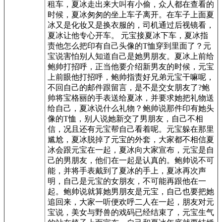
租车，夏冰走出来大叫有小偷，众人都在查看的
时候，夏冰匆匆的坐上车子离开。在车子上面夏
冰又是化妆又是换衣服的，司机通过后视镜看，
夏冰让他专心开车。 元宝接夏冰下车，夏冰指
责他怎么把印有自己头像的T恤穿到里面了？元
宝说害怕别人知道自己是她男朋友。夏冰上前给
鲍帅打招呼，正当他要介绍新男友的时候，元宝
上前眼他打招呼，鲍帅指责好兄弟元宝干嘛呢，
不回自己的邮件跟留言，是不是交女朋友了?鲍
帅将宝格丽的手表送给夏冰，并要求她把礼物送
给自己，夏冰说什么礼物？鲍帅说那件印有她头
像的T恤，别人说她新交了男朋友，自己不相
信，况且还有元宝帮自己看着呢。元宝躲在那里
尴尬，夏冰脱掉了元宝的外套，大家都不相信夏
冰会跟元宝在一起，夏冰向大家宣布，元宝是自
己的男朋友，他们在一起是认真的。鲍帅说不可
能，并将手表戴到了夏冰的手上，夏冰再次声
明，自己是元宝的女朋友，不可能再跟他在一
起。鲍帅说就算她男朋友是元宝，自己也要把她
追回来，大家一听便欢呼二人在一起，朋友对元
宝说，美女与野兽的戏码已经结束了，元宝生气