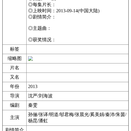
◎每集片长：
◎上映时间：2013-09-14(中国大陆)
◎剧情简介：
◎主题曲：
◎获奖情况：
标签
缩略图
片名
又名
年份
2013
导演
沈严/刘海波
编剧
秦雯
孙俪/张译/明道/邬君梅/张晨光/奚美娟/秦沛/朱茵/
主演
杨昆/潘虹
剧情简介