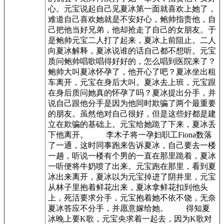
心。元宝说起自己见夏冰第一面就喜欢上她了，
难道自己喜欢她就是不安好心，鲍帅指责他，自
己把他当好兄弟，他却抢走了自己的女朋友。于
是鲍帅元宝二人打了起来，夏冰上前阻止。二人
向夏冰解释，夏冰说谁的话自己都不想听。元宝
质问鲍帅唱歌唱得好好的，怎么唱到医院来了？
鲍帅大叫夏冰怀孕了，他开心了吧？夏冰坐出租
车离开，元宝在身后大叫。夏冰去上班，元宝跟
在身后质问她真的怀孕了吗？夏冰提出分手，并
说自己跟他分手是因为他同时欺骗了两个最重要
的朋友。虽然他对自己很好，但是这些好都是建
立在欺骗的基础上。元宝给她跪了下来，夏冰丢
下他离开。 李木子将一孕妇职工Fiona数落
了一通，这时同事跑来告诉夏冰，自己要去一楼
一趟，听说一楼有个男的一直在那里跪着，夏冰
一听便将牛奶喷了出来。元宝跑在那里，看到夏
冰出来离开，夏冰以为元宝掉进了阴井里，元宝
从林子里抱着鲜花出来，夏冰拿鲜花扣到他头
上，死活要求分手，元宝抱着她不依不饶，无奈
夏冰答应不分手，并愿意嫁给她。 得知夏
冰晚上要K歌，元宝央求着一起去，因为K歌对