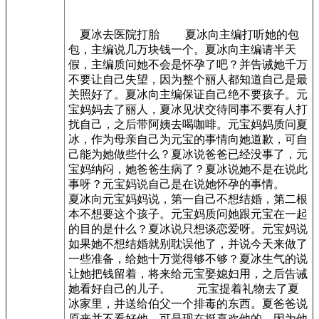
夏冰去医院打胎 夏冰向主编打听她的包
包，主编说几万块钱一个。夏冰向主编请半天
假，主编质问她不会是怀孕了吧？并告诫她千万
不要让自己失望，因为整个丽人都知道自己是最
关照好了。夏冰向主编保证自己绝不要孩子。元
宝妈妈去了丽人，夏冰见状交待同事不要有人打
扰自己，之后带阿姨去喝咖啡。元宝妈妈质问夏
冰，作为母亲自己为元宝的事情向她道歉，可自
己能为她做些什么？夏冰说爸爸已经没事了，元
宝妈纳闷，她爸爸生病了？夏冰说她不是在说此
事呀？元宝妈说自己是在说她怀孕的事情。
夏冰向元宝妈妈说，第一自己不想结婚，第二根
本不想要这个孩子。元宝妈质问她跟元宝在一起
的目的是什么？夏冰说只想谈恋爱呀。元宝妈说
如果她不想结婚就别耽误他了，并说今天来做了
一些准备，给她十万觉得够不够？夏冰生气的说
让她把钱留着，将来给元宝娶媳妇用，之后告诫
她看好自己的儿子。 元宝提着礼物去了夏
冰家里，并送给伯父一个排毒的东西。夏爸爸说
原来并不看好他，可是现在挺喜欢他的，因为他