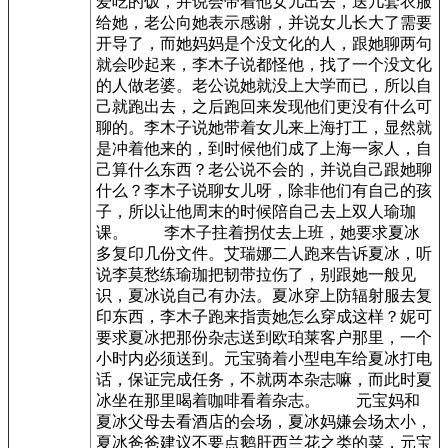
爱吃的饭，并说会带着他女儿出去，送几套衣服
给她，老公向她表示感谢，并说女儿长大了需要
开导了，而她妈妈是个没文化的人，跟她聊两句
就会吵起来，李木子说都怪他，找了一个没文化
的人做老婆。老公说她就没上大学而已，所以自
己就跑出去，之后跑回来发现他们更没有什么可
聊的。李木子说她带着女儿来上海打工，显然就
是冲着他来的，到时候他们成了上海一家人，自
己算什么东西？老公说不会的，并说自己跟她聊
什么？李木子说聊女儿呀，除非他们有自己的孩
子，所以让他周末的时候陪自己去上双人瑜珈
课。 李木子拄着拐仗去上班，她要求夏冰
多复印几份文件。艾瑞娜二人跑来告诉夏冰，听
说李莫愁练瑜珈把韧带拉伤了，别跟她一般见
识，夏冰说自己有办法。夏冰穿上防辐射服去复
印东西，李木子跑来指责她怎么穿成这样？妮可
要求夏冰把那份杂志送到欧珀莱客户那里，一个
小时内必须送到。元宝骑着小型电车给夏冰打电
话，保证完成任务，不就两本杂志嘛，而此时夏
冰坐在那里喝着咖啡看着杂志。 元宝妈和
夏冰父母去看酒店的会场，夏冰妈嫌会场太小，
夏冰爸爸建议不要点鹅肝西兰花之类的菜，元宝