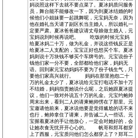
妈说照这样下去就不要点菜了。夏冰妈质问服务
员，舞台能不能修改一下，因为到夏冰结婚的时
候他们小姐妹要一起跳舞呢，元宝妈无奈，因为
他在婚礼当天请了副区长当主婚人，所以婚礼一
定要严肃。夏冰爸爸建议请丈母娘做主婚人，元
宝妈说到时候再说吧。 吃饭的时候元宝妈
给夏冰妈二十万，做为礼金，并说这些钱反正是
给夏冰二人支配的，宝宝正好也想买个车。夏冰
妈则说十万块钱不够买个车牌号的。元宝说份子
钱他们家一分不要，全部都给他们家，妈妈无
语。回到家元宝劝妈妈不要为了份子钱生气，只
要他们家高兴就行。 妈妈在那里抱怨二十
万的礼金太少了，夏冰说给元宝打电话不加十万
不结婚，妈妈指责她说什么呢，之后她跟夏冰提
议，他们一致对外说五十万的礼金。元宝约鲍帅
周末出来，看到二人的请柬鲍帅愣在了那里。元
宝邀请他前来，夏冰说他要是觉得尴尬的话不来
也行，鲍帅拿住了请柬，并告诫二人一些话。元
宝握着夏冰的手让他放心，一定会对她好的，会
让她衣食无忧开开心心的。 帆哥和郑耳都穿
上了西服，元宝质问他们怎么都穿上了？郑耳二