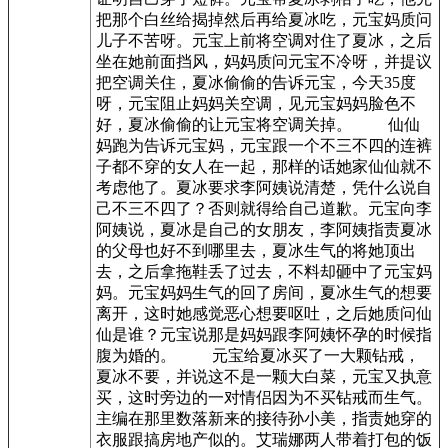
把那个白丝给揭掉然后再给夏冰吃，元宝妈质问
儿子不苦呀。元宝上前将空调对住了夏冰，之后
坐在她前面挡风，妈妈质问元宝不冷呀，并提议
把空调关住，夏冰偷偷的告诉元宝，今天35度
呀，元宝阻止妈妈关空调，见元宝妈妈脸色不
好，夏冰偷偷的让元宝将空调关掉。 仙仙
妈跑为告诉元宝妈，元宝跟一个不三不四的连裤
子都不穿的女人在一起，那样的话她家仙仙就不
考虑他了。夏冰要求李阿姨说清楚，凭什么说自
己不三不四了？否则就得给自己道歉。元宝向李
阿姨说，夏冰是自己的女朋友，李阿姨指责夏冰
的父母也好不到哪里去，夏冰生气的将她顶出
去，之后拿拖鞋丢了过去，不料却砸中了元宝妈
妈。元宝妈妈生气的回了房间，夏冰生气的想要
离开，这时她感觉恶心想要呕吐，之后她质问仙
仙是谁？元宝说那是妈妈跟李阿姨怀孕的时候指
腹为婚的。 元宝给夏冰买了一大颗钻戒，
夏冰不要，并说这不是一颗大白菜，元宝又执意
买，这时旁边的一对情侣因为不买钻戒而生气。
主编在那里数落新来的接待孙小美，指责她穿的
衣服跟搞房地产似的。艾瑞娜两人带着打包的饭