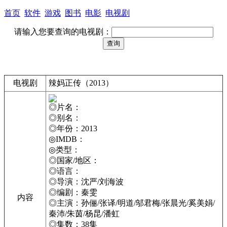
首页
软件
游戏
图书
电影
电视剧
请输入您要查询的电视剧：
电视剧
辣妈正传（2013）
◎片名：
◎别名：
◎年份：2013
◎IMDB：
◎类型：
◎国家/地区：
◎语言：
◎导演：沈严/刘海波
◎编剧：秦雯
内容
◎主演：孙俪/张译/明道/邬君梅/张晨光/奚美娟/
秦沛/朱茵/杨昆/潘虹
◎集数：38集