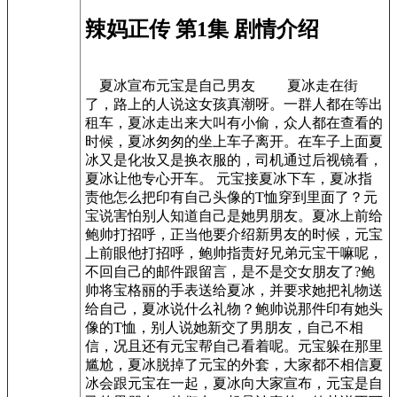
辣妈正传 第1集 剧情介绍
夏冰宣布元宝是自己男友 夏冰走在街
了，路上的人说这女孩真潮呀。一群人都在等出
租车，夏冰走出来大叫有小偷，众人都在查看的
时候，夏冰匆匆的坐上车子离开。在车子上面夏
冰又是化妆又是换衣服的，司机通过后视镜看，
夏冰让他专心开车。 元宝接夏冰下车，夏冰指
责他怎么把印有自己头像的T恤穿到里面了？元
宝说害怕别人知道自己是她男朋友。夏冰上前给
鲍帅打招呼，正当他要介绍新男友的时候，元宝
上前眼他打招呼，鲍帅指责好兄弟元宝干嘛呢，
不回自己的邮件跟留言，是不是交女朋友了?鲍
帅将宝格丽的手表送给夏冰，并要求她把礼物送
给自己，夏冰说什么礼物？鲍帅说那件印有她头
像的T恤，别人说她新交了男朋友，自己不相
信，况且还有元宝帮自己看着呢。元宝躲在那里
尴尬，夏冰脱掉了元宝的外套，大家都不相信夏
冰会跟元宝在一起，夏冰向大家宣布，元宝是自