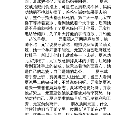
回，夏冰妈催促元宝跟妈妈先回去。 夏冰
交戒指戴到食指上，可是怎么摘都摘不掉，妈妈
劝她摘不掉就别摘了，爸爸告诫她如果硬去的
话，整个手指头都会坏死的。第二天一早元宝在
楼下等待着夏冰，看到她戴着个大手套，质问她
是不是偷戴戒指了？夏冰躲闪不让他看。元宝打
电话给鲍帅，为了那天打他的事情道歉，并约他
一起吃早餐。 元宝端来了两碗麻辣烫，鲍
帅不吃，元宝说夏冰爱吃，鲍帅说麻辣烫又油又
辣，她一个孕妇更不能吃。元宝说自己吃麻辣烫
拉肚子，所以让他打电话准备一下床铺。夏冰劝
元宝别吃了，元宝故意摘掉夏冰的手套，让鲍帅
看到夏冰手上的钻戒，故意当着他的面宣布，她
是自己的老婆，自己是她的老公。 夏冰戴
着手套上班，费奥娜三人让她过来，当三人看到
夏冰手上的钻戒时，不禁说好闪呀。元宝给夏冰
送去一些爸爸妈妈杂志，夏冰骂他要死呀，并轰
他赶紧走，元宝建议她以后要像对待李莫愁一样
的对待自己，夏冰要求他每月给自己发福利和工
资，元宝匆匆离开。 朋友质问元宝，什么
时候让他们当干爹？另一位朋友说干爹在这里
呢，这两天自己容易，找人扮演各种角色，演什