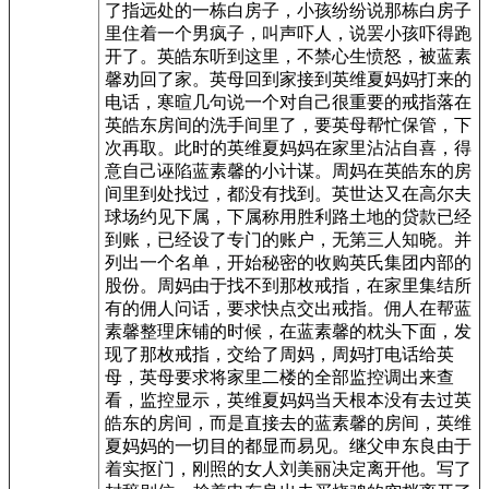
了指远处的一栋白房子，小孩纷纷说那栋白房子
里住着一个男疯子，叫声吓人，说罢小孩吓得跑
开了。英皓东听到这里，不禁心生愤怒，被蓝素
馨劝回了家。英母回到家接到英维夏妈妈打来的
电话，寒暄几句说一个对自己很重要的戒指落在
英皓东房间的洗手间里了，要英母帮忙保管，下
次再取。此时的英维夏妈妈在家里沾沾自喜，得
意自己诬陷蓝素馨的小计谋。周妈在英皓东的房
间里到处找过，都没有找到。英世达又在高尔夫
球场约见下属，下属称用胜利路土地的贷款已经
到账，已经设了专门的账户，无第三人知晓。并
列出一个名单，开始秘密的收购英氏集团内部的
股份。周妈由于找不到那枚戒指，在家里集结所
有的佣人问话，要求快点交出戒指。佣人在帮蓝
素馨整理床铺的时候，在蓝素馨的枕头下面，发
现了那枚戒指，交给了周妈，周妈打电话给英
母，英母要求将家里二楼的全部监控调出来查
看，监控显示，英维夏妈妈当天根本没有去过英
皓东的房间，而是直接去的蓝素馨的房间，英维
夏妈妈的一切目的都显而易见。继父申东良由于
着实抠门，刚照的女人刘美丽决定离开他。写了