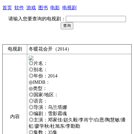
首页
软件
游戏
图书
电影
电视剧
请输入您要查询的电视剧：
电视剧
冬暖花会开（2014）
◎片名：
◎别名：
◎年份：2014
◎IMDB：
◎类型：
◎国家/地区：
◎语言：
◎导演：乌兰塔娜
◎编剧：雪影霜魂
内容
◎主演：邓家佳/赵久毅/李肖宁/白恩/陶慧敏/潘
虹/廖学秋/杜旭东/李勤勤
◎集数：35集