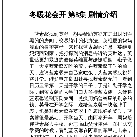
冬暖花会开 第8集 剧情介绍
蓝素馨找到英母，想要帮助英皓东走出封闭昏
黑的的房间，绞尽脑汁的想办法。英维夏的妈妈
殷勤的看望英母，来打探蓝素馨的消息。英维夏
妈妈回到家，把打探到的消息告诉给英世达，英
世达更加紧迫的催促英维夏与姗姗联姻。燕子做
了一大桌蓝素馨爱吃的菜，在蓝素馨开学的前一
天，邀请蓝素馨来自己家吃饭，为蓝素馨庆祝即
将开学。继父申东良四处寻找蓝素馨无门，看到
日历显示第二天是开学的日子，于是计划开学之
际，到蓝素馨的大学门口去等待蓝素馨，以便将
蓝素馨送到英氏集团，兑换周妈曾答应的剩余的
钱。英母在开学之际，送给蓝素馨一块名牌手
表，也是对蓝素馨在英家工作表现好的奖励，蓝
素馨很是感动。开学当天，由阿泰开车，周妈陪
伴蓝素馨去学校。孙志高由父母陪伴，在排队交
学费的时候，看到蓝素馨在阿泰的车里走出来，
不敢相信，几个月不见，蓝素馨的身份变化太