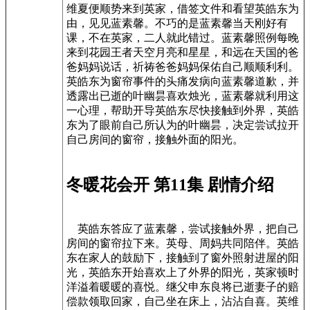
维夏便顺势来到英家，借签文件和看望英皓东为
由，见见蓝素馨。不巧的是蓝素馨当天刚好有
课，不在英家，二人就此错过。蓝素馨照例每晚
来到花园王者天空月亮和星星，和远在天国的爸
爸妈妈说话，祈祷爸爸妈妈保佑自己顺顺利利。
英皓东为窗帘事件的头痛发病向蓝素馨道歉，并
透露出已逝的叶幽昙喜欢烛光，蓝素馨就利用这
一心理，帮助开导英皓东尽快接触到外界，英皓
东为了眼前自己所认为的叶幽昙，决定尝试拉开
自己房间的窗帘，接触外面的阳光。
冬暖花会开 第11集 剧情介绍
英皓东答应了蓝素馨，尝试接触外界，把自己
房间的窗帘拉下来。英母、周妈共同陪伴。英皓
东在家人的鼓励下，接触到了窗外照射进屋的阳
光，英皓东开始喜欢上了外界的阳光，英家顿时
洋溢着暖暖的喜悦。继父申东良将已逝妻子的赔
偿款领取回家，自己坐在床上，沾沾自喜。英维