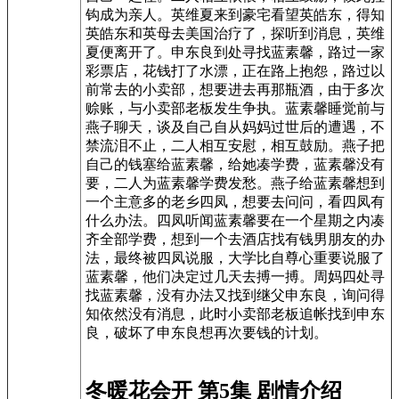
钩成为亲人。英维夏来到豪宅看望英皓东，得知
英皓东和英母去美国治疗了，探听到消息，英维
夏便离开了。申东良到处寻找蓝素馨，路过一家
彩票店，花钱打了水漂，正在路上抱怨，路过以
前常去的小卖部，想要进去再那瓶酒，由于多次
赊账，与小卖部老板发生争执。蓝素馨睡觉前与
燕子聊天，谈及自己自从妈妈过世后的遭遇，不
禁流泪不止，二人相互安慰，相互鼓励。燕子把
自己的钱塞给蓝素馨，给她凑学费，蓝素馨没有
要，二人为蓝素馨学费发愁。燕子给蓝素馨想到
一个主意多的老乡四凤，想要去问问，看四凤有
什么办法。四凤听闻蓝素馨要在一个星期之内凑
齐全部学费，想到一个去酒店找有钱男朋友的办
法，最终被四凤说服，大学比自尊心重要说服了
蓝素馨，他们决定过几天去搏一搏。周妈四处寻
找蓝素馨，没有办法又找到继父申东良，询问得
知依然没有消息，此时小卖部老板追帐找到申东
良，破坏了申东良想再次要钱的计划。
冬暖花会开 第5集 剧情介绍