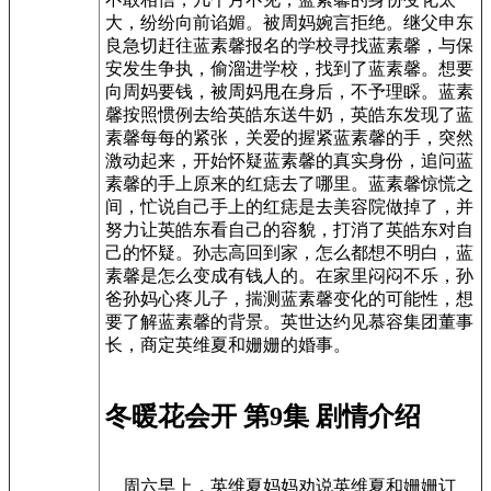
大，纷纷向前谄媚。被周妈婉言拒绝。继父申东
良急切赶往蓝素馨报名的学校寻找蓝素馨，与保
安发生争执，偷溜进学校，找到了蓝素馨。想要
向周妈要钱，被周妈甩在身后，不予理睬。蓝素
馨按照惯例去给英皓东送牛奶，英皓东发现了蓝
素馨每每的紧张，关爱的握紧蓝素馨的手，突然
激动起来，开始怀疑蓝素馨的真实身份，追问蓝
素馨的手上原来的红痣去了哪里。蓝素馨惊慌之
间，忙说自己手上的红痣是去美容院做掉了，并
努力让英皓东看自己的容貌，打消了英皓东对自
己的怀疑。孙志高回到家，怎么都想不明白，蓝
素馨是怎么变成有钱人的。在家里闷闷不乐，孙
爸孙妈心疼儿子，揣测蓝素馨变化的可能性，想
要了解蓝素馨的背景。英世达约见慕容集团董事
长，商定英维夏和姗姗的婚事。
冬暖花会开 第9集 剧情介绍
周六早上，英维夏妈妈劝说英维夏和姗姗订