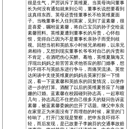
很是生气，严厉训斥了英维夏。当英母询问董事
长为何没有通知就来到公司，董事长说想要看到
这真得东西。英母还责怪董事长不给英维夏面
子。当晚董事长入住到英家，见到了蓝素馨，很
是喜爱，嘱咐蓝素馨，将自己宝贝的孙子交给蓝
素馨照料。英维夏遭到董事长的斥责，心怀怨
恨，觉得自己因为不是董事长亲孙子而受到歧
视。回想当初和英皓东小时候兄弟相称，以亲兄
弟相待，又想到现实董事长爷爷对自己的斥责和
不肯定，在酒吧伤心买醉。蓦地，英维夏脑海又
浮现出妈妈之前苦苦哀求他答应的那门婚事，想
到不得不与英皓东进行争斗，而痛哭流涕。英世
达闲谈中支使英维夏的妈妈去英家打探一下情
况，看一下蓝素馨和英皓东的回复情况，以便作
进一步的打算。酒醒了以后的英维夏答应了与姗
姗的订婚。蓝素馨在校园碰到孙志高，一起寒暄
几句，孙志高忍不住把自己很多天的疑问告诉蓝
素馨，被蓝素馨委婉的岔开了话题。继父申东良
在家里正为米面没有了而埋怨的时候，家里的门
铃响了，打开门发现是警察，把申东良吓得不
轻，而后发现，是已故妻子李婉芬的交通事故赔