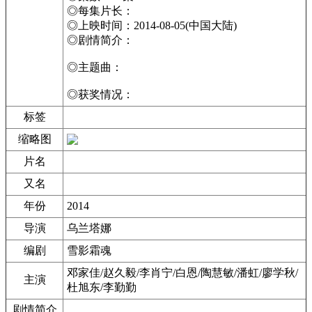
◎每集片长：
◎上映时间：2014-08-05(中国大陆)
◎剧情简介：
◎主题曲：
◎获奖情况：
标签
缩略图
片名
又名
年份
2014
导演
乌兰塔娜
编剧
雪影霜魂
邓家佳/赵久毅/李肖宁/白恩/陶慧敏/潘虹/廖学秋/
主演
杜旭东/李勤勤
剧情简介