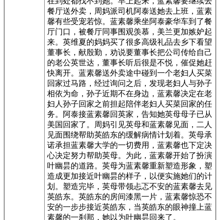
在到处都找不到她。早上起来，蓝素馨要继续去
餐厅送外卖，周妈派司机阿泰送她去上班，蓝素
馨有些受宠若惊。蓝素馨乘坐阿泰豪华车到了餐
厅门口，被餐厅同事围观羡慕，美兰更加嫉妒起
来。英维夏的妈妈买了很多高级礼品去乡下看望
董事长，献殷勤，劝说要董事长把公司传给自己
的老公英世达，董事长听后很是不悦，催促她赶
快离开。蓝素馨送外卖途中碰到一个老妇人买菜
回家过马路，经过询问之后，发现老妇人与孙子
相依为命，孙子近期不在身边，蓝素馨决定在老
妇人孙子回家之前担起陪伴老妇人买菜回家的任
务。阿泰接蓝素馨回英家，告知她英母母子已从
美国回家了。周妈引见英母和蓝素馨见面，二人
见面围绕帮助英皓东的缓解病情计划着。英母承
诺承担蓝素馨大学的一切费用，蓝素馨也下定决
心决定努力帮助英母。为此，蓝素馨开始了扮演
叶幽昙的道路。英母为蓝素馨重新塑造形象，塑
造成更加接近叶幽昙的样子，以便实施她们的计
划。塑造完毕，英母带领忐忑不安的蓝素馨去见
英皓东。英皓东的房间漆黑一片，蓝素馨惊恐不
安的一步步接近英皓东，当英皓东的眼神撞上蓝
素馨的一刹那，她以为叶幽昙回来了。