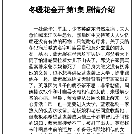
冬暖花会开 第1集 剧情介绍
一处豪华别墅里，少爷英皓东忽然发病，夫人
急忙喊来汪医生急救。然后医生交待英夫人失忆
症还没有有效的药物，只能耐心疗养。关于英皓
冬犯病后喊的名字叶幽昙是他意外去世的前女
友。墓地，蓝素馨在母亲坟前哭诉，邓父看天下
雨了怕淋感冒拉着女儿下山去了。邓父在家责骂
蓝素馨亲爸亲妈都死了，自己身为继父没有抚养
她的义务，也不想再供应蓝素馨上大学，除非跟
他在一起。蓝素馨骂继父无耻背着行李离家出走
了。英母因为儿子的病茶饭不思，非常悲痛。周
妈提议找个和叶幽昙长相相似的女孩，来缓解少
爷的心病。早晨，蓝素馨从公园长椅上醒来，决
心养活自己，也一定要进入大学。蓝素馨到一家
熟人的饭店求收留。老板娘和老板同意收留她，
但老板娘希望蓝素馨成为他三十岁弱智儿子阿栋
的媳妇，蓝素馨接受不了，被赶了出去。英母找
来叶幽昙生前的照片，准备寻找跟她相似的女