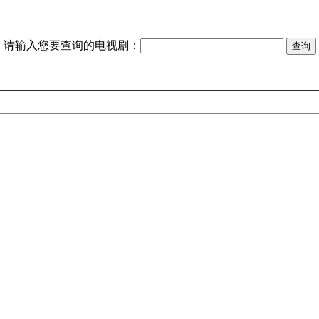
请输入您要查询的电视剧：