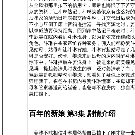
从金凤淑那里扣下的信用卡，顺带也悔恨了下苦守
京的资料，让斗琳熟记，斗琳羡慕依京有这么好的
后崔家的活动日程表都交给斗琳，并交代日后成为
不小心压倒了床上音箱遥控器，寻找声源之时，姜
以拳威胁要保持距离。回到家中熟记日程表时，斗
李鹿美在院内看到斗琳现身，以为是依京便继续以
角色。斗琳在崔家帮忙各种家务，佣人们都称赞斗
见姑母，姑母却让斗琳背她。斗琳背起姑母走了几
琳是否安好。傍晚，姜洙来到姑母的房内叫醒斗琳
惊吓中，斗琳摔躺在姜洙身上，被进来的鹿美撞见
见吗，提起姜洙儿时发生的事，还对姜洙表了白，
骂鹿美是狐狸精勾引姜洙，却看见了疑似上次救过
猫埋葬了。崔爸在书房内夸赞斗琳懂事，崔母却不
母和管家婆送药给崔爸，崔爸却不在房内，独自离
急忙挡下。
百年的新娘 第3集 剧情介绍
姜洙不敢相信斗琳居然帮自己挡下了刚才那一击