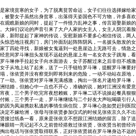
是家境贫寒的女子，为了脱离贫苦命运，女子们往往选择嫁给家
，被娶女子虽然出身贫寒，出落得天姿国色不可方物，许多喜欢
在观瞧新娘的同时，提起了一件怪力乱神之事，传言迎娶新娘的
。大婶们议论的声音引来了大户人家的女主人，女主人阴沉着脸
谈，新郎提起了家神的传说，安慰新娘不要多心相信传说，两人
头惊恐地注视房门，房门外面刮起阵阵阴风，一名披头散发的女
家丁四处寻找，新娘被女鬼逼到一处悬崖边上无路可去，情急之
经意间罗斗琳扭头发现不远处的悬崖上有一名女衣女子跳海，看
罗斗琳伸手拉起女子向水面游去，女子苏醒过来之后非但不感激
女子从地上站了起来，送了一只手链给罗斗琳，提醒罗斗琳要好
塌，张依贤并没有察觉到即将到来的危险，一动不动站在原地，
了一劫。张依贤对罗斗琳充满感激，掏出一张名片递给罗斗琳，
洲结婚，但她心中一点也不开心，准确的说，她对江洲没有爱意
宵夜，三个男子吃完宵夜想赖账，罗斗琳二话不说操起餐具狠狠
付账，三个男子一走，罗斗琳继续与二个好友大声吆喝吸引行人
奶因为凤淑携款私逃的事情生病住院，罗斗琳心急如焚赶到医院
决定不嫁给洲，张母与张依贤参加仪式的时候见张依京久久不出
贤接过纸条一看，原来是张依京不想跟江洲结婚的留言，除了送
琳眼睛一亮记起不久之前曾经搭救过张依贤，张依贤当初曾经许
掏出电话与张依贤取得联系，正好张依贤就在罗斗琳身边不远的