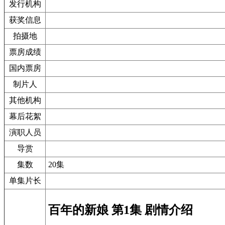
发行机构
获奖信息
拍摄地
票房成绩
国内票房
制片人
其他机构
幕后花絮
演职人员
导赏
集数
20集
单集片长
百年的新娘 第1集 剧情介绍