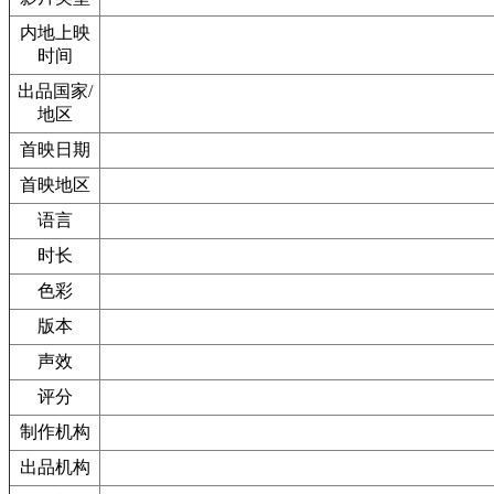
内地上映
时间
出品国家/
地区
首映日期
首映地区
语言
时长
色彩
版本
声效
评分
制作机构
出品机构