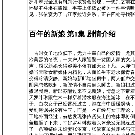
罗斗琳完全没有料到张依贤会出现，一想到之前在
怀疑罗斗琳在撒谎，事实上张依贤被另一件事情吸
见，张依贤为了与江家拉近关系，正在四处寻找
百年的新娘 第1集 剧情介绍
古时女子地位低下，无力主宰自己的爱情，尤其
冷萧瑟的冬夜，一大户人家迎娶一贫困人家的女儿
声，感叹新娘长得容美不俗有如天女下凡。大婶们
婚当天吸食新娘体内精化，从而长生不老永保青春
变得冷清安静。新娘与新郎端坐房中，两人低声交
阴风忽然吹起，新郎情不自禁倒头睡去。新娘扭过
撒退就跑。新郎苏醒过来不见新娘，情急之下带着
天罗斗琳跟往常一样穿着潜水服在海边游泳，在不
子。白衣女子已经昏死过去，泡在海中缓缓飘动，
受到嘲讽并没有生气，而是一本正经与女子理论，
工地外面经过，赫然发现张依贤头上的物体即将倒
盖脸砸了下来，幸好罗斗琳戴着头盔毫发无损躲过
了一条项链给未婚妻张依京，张依京虽然即将与江