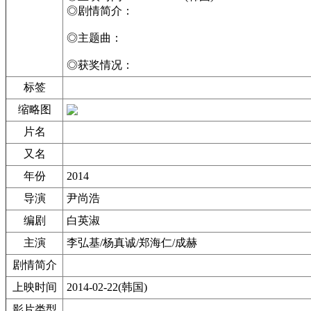
◎剧情简介：
◎主题曲：
◎获奖情况：
标签
缩略图
片名
又名
年份
2014
导演
尹尚浩
编剧
白英淑
主演
李弘基/杨真诚/郑海仁/成赫
剧情简介
上映时间
2014-02-22(韩国)
影片类型