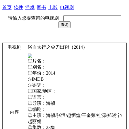
首页
软件
游戏
图书
电影
电视剧
请输入您要查询的电视剧：
电视剧
浴血太行之尖刀出鞘（2014）
◎片名：
◎别名：
◎年份：2014
◎IMDB：
◎类型：
◎国家/地区：
◎语言：
◎导演：海顿
◎编剧：
内容
◎主演：海顿/张恒/赵恒煊/王奎荣/杜源/郑晓宁/
赵丽娟
◎集数：28集