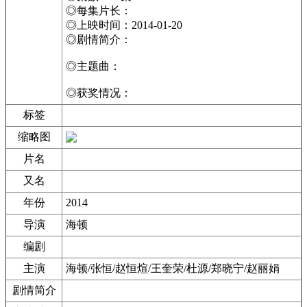
◎每集片长：
◎上映时间：2014-01-20
◎剧情简介：
◎主题曲：
◎获奖情况：
标签
缩略图
片名
又名
年份
2014
导演
海顿
编剧
主演
海顿/张恒/赵恒煊/王奎荣/杜源/郑晓宁/赵丽娟
剧情简介