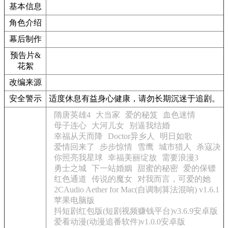
基本信息
角色介绍
幕后制作
预告片&
花絮
改编来源
安全警示
适度休息有益身心健康，请勿长期沉迷于追剧。
隋唐英雄4
大当家
爱的秘笈
血色迷情
母子连心
大河儿女
别逼我结婚
幸福从天而降
Doctor异乡人
明日如歌
爱情回来了
步步惊情
雪鹰
城市猎人
杀寇决
你照亮我星球
幸福美丽绽放
需要浪漫3
勇士之城
下一站婚姻
甜蜜的秘密
爱的保镖
红色通道
传说的魔女
对我而言，可爱的她
2CAudio Aether for Mac(自调制算法混响) v1.6.1
苹果电脑版
抖短剧红包版(短剧视频赚钱平台)v3.6.9安卓版
爱看动漫(动漫追番软件)v1.0.0安卓版