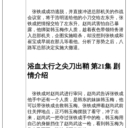
张铁成成功逃脱，并直接冲进总部机关的作战
会议室，将于浩明送给他的小刀交给左东升，张
铁成把情报交给了左东升。赵尚武害怕自己暴
露，他绑架韩玉梅作人质，趁着夜色带领特务潜
入总部机关，企图实施暗杀，却没想到张铁成和
崔宝成早就在那儿等着他。分析了形势之后，八
路军总部决定实施大撤退。
浴血太行之尖刀出鞘 第21集 剧
情介绍
张铁成对赵尚武进行审问，赵尚武告诉张铁成
他手中还有一个人质，是韩东的妹妹韩玉梅，他
可以带张铁成去救韩玉梅。张铁成押着赵尚武前
往关押地点，正巧韩玉梅摆脱了看守，冲了出
来，赵尚武一把夺过张铁成手中的枪，韩玉梅用
自己的身躯挡住了赵尚武这一枪，看到韩玉梅为