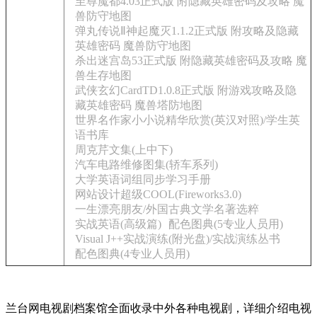
至尊魔都4.03正式版 附隐藏英雄密码及攻略 魔
兽防守地图
弹丸传说Ⅱ神起魔灭1.1.2正式版 附攻略及隐藏
英雄密码 魔兽防守地图
杀出迷宫岛53正式版 附隐藏英雄密码及攻略 魔
兽生存地图
武侠玄幻CardTD1.0.8正式版 附游戏攻略及隐
藏英雄密码 魔兽塔防地图
世界名作家小小说精华欣赏(英汉对照)/学生英
语书库
周克芹文集(上中下)
汽车电路维修图集(轿车系列)
大学英语词组同步学习手册
网站设计超级COOL(Fireworks3.0)
一生漂亮朋友/外国古典文学名著选粹
实战英语(高级篇)
配色图典(5专业人员用)
Visual J++实战演练(附光盘)/实战演练丛书
配色图典(4专业人员用)
兰台网电视剧档案馆全面收录中外各种电视剧，详细介绍电视