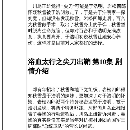
川岛正雄觉得 “尖刀”可能是于浩明。岩松四郎
怀疑秋雪被于浩明救走了，于是去于浩明家一探
究竟，但却没有发现秋雪。岩松四郎走后，百合
为秋雪做手术，取出了秋雪身上的子弹，秋雪暂
时脱离生命危险，但却对百合和于浩明充满敌
意，执意要离开。于浩明劝说秋雪让她安心养
伤，这样才是目前对大家都好的选择。
浴血太行之尖刀出鞘 第10集 剧
情介绍
邓有年招出了秋雪和地下党组织，岩松四郎得
知秋雪是于浩明的妹妹，更加深了对于浩明的怀
疑。岩松四郎派两个特务秘密监视于浩明，被于
浩明发现，将两个特务吓跑。河野向川岛正雄报
告了毒蝎的行动进程后，川岛正雄告诉河野，毒
蝎的真实身份其实是当年对抗梅村师团的国军王
牌部队“总统卫队”的营长赵尚武。