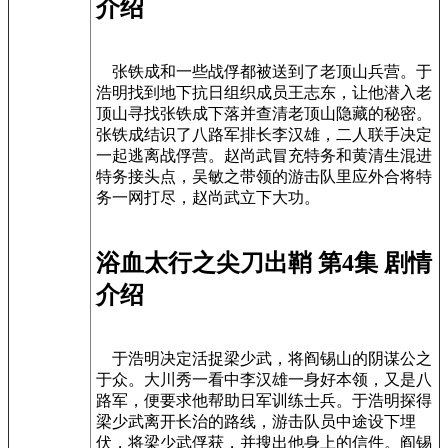
介绍
张铁成和一些战俘都被送到了老顶山兵营。于
浩明找到地下抗日组织成员王志东，让他潜入老
顶山寻找张铁成下落并查清老顶山隐藏的秘密。
张铁成结识了八路军排长李汉雄，二人联手决定
一起逃离战俘营。赵尚武冒充特务和黄清生混进
特务接头点，吴敏之带领的游击队里应外合将特
务一网打尽，赵尚武立下大功。
浴血太行之尖刀出鞘 第4集 剧情
介绍
于浩明决定活捉梁少武，将阎锡山的阴谋公之
于众。大川秀一看中李汉雄一身好本领，又是八
路军，便要求他帮助日军训练士兵。于浩明探得
梁少武离开长治的路线，游击队员中途设下埋
伏，将梁少武俘获，并搜出他身上的信件。阎锡