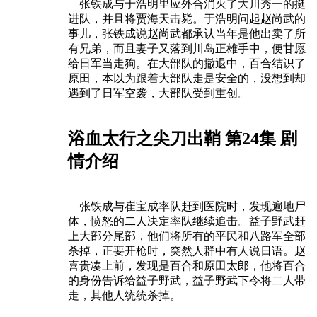
张铁成与于浩明里应外合消灭了大川秀一的挺
进队，并且将贾海天击毙。于浩明问起赵尚武的
事儿，张铁成说赵尚武都承认当年是他出卖了所
有兄弟，而且妻子又落到川岛正雄手中，便甘愿
给日军当走狗。在大部队的撤退中，百合结识了
原田，本以为跟着大部队走是安全的，没想到却
遇到了日军空袭，大部队受到重创。
浴血太行之尖刀出鞘 第24集 剧
情介绍
张铁成与崔宝成率队赶到医院时，发现遍地尸
体，愤怒的二人决定率队继续追击。益子野武赶
上大部分尾部，他们将所有的平民和八路军全部
杀掉，正要开枪时，突然人群中有人说日语。赵
喜贵凑上前，发现是百合和原田太郎，他将百合
的身份告诉给益子野武，益子野武下令将二人带
走，其他人统统杀掉。