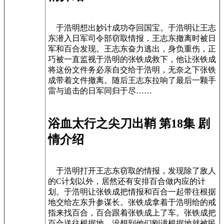
于浩明想出妙计成功夺回国宝。于浩明让王志
东潜入日军司令部窃取情报，王志东撤离时被日
军和百合发现。王志东奋力逃出，身负重伤，正
巧被一直监视于浩明的张铁成救下，他让张铁成
将这份文件务必亲自交给于浩明，无奈之下张铁
成带着文件撤离。随后王志东拉响了最后一颗手
雷与追击的日军同归于尽……
浴血太行之尖刀出鞘 第18集 剧
情介绍
于浩明打开王志东窃取的情报，发现除了敌人
的C计划以外，居然还有安排百合做内应的计
划。于浩明让张铁成把情报和百合一起带往根据
地交给左东升参谋长。张铁成拿着于浩明给的戒
指来找百合，百合跟着张铁成上了车。张铁成把
百合送往根据地，没想到他们刚进根据地就被民