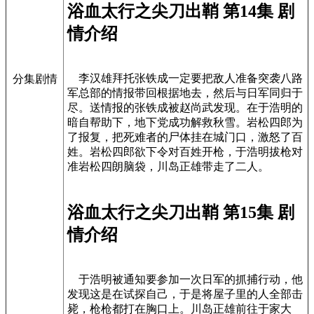
浴血太行之尖刀出鞘 第14集 剧
情介绍
李汉雄拜托张铁成一定要把敌人准备突袭八路
分集剧情
军总部的情报带回根据地去，然后与日军同归于
尽。送情报的张铁成被赵尚武发现。在于浩明的
暗自帮助下，地下党成功解救秋雪。岩松四郎为
了报复，把死难者的尸体挂在城门口，激怒了百
姓。岩松四郎欲下令对百姓开枪，于浩明拔枪对
准岩松四朗脑袋，川岛正雄带走了二人。
浴血太行之尖刀出鞘 第15集 剧
情介绍
于浩明被通知要参加一次日军的抓捕行动，他
发现这是在试探自己，于是将屋子里的人全部击
毙，枪枪都打在胸口上。川岛正雄前往于家大