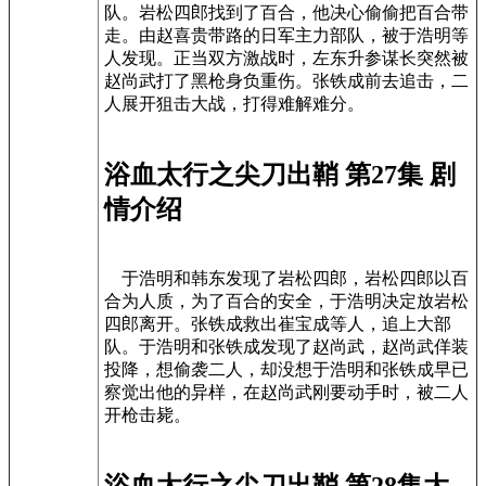
队。岩松四郎找到了百合，他决心偷偷把百合带
走。由赵喜贵带路的日军主力部队，被于浩明等
人发现。正当双方激战时，左东升参谋长突然被
赵尚武打了黑枪身负重伤。张铁成前去追击，二
人展开狙击大战，打得难解难分。
浴血太行之尖刀出鞘 第27集 剧
情介绍
于浩明和韩东发现了岩松四郎，岩松四郎以百
合为人质，为了百合的安全，于浩明决定放岩松
四郎离开。张铁成救出崔宝成等人，追上大部
队。于浩明和张铁成发现了赵尚武，赵尚武佯装
投降，想偷袭二人，却没想于浩明和张铁成早已
察觉出他的异样，在赵尚武刚要动手时，被二人
开枪击毙。
浴血太行之尖刀出鞘 第28集大