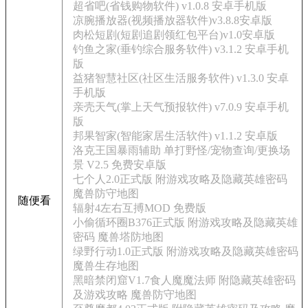
超省吧(省钱购物软件) v1.0.8 安卓手机版
凉腕播放器(视频播放器软件)v3.8.8安卓版
肉松短剧(短剧追剧领红包平台)v1.0安卓版
钓鱼之家(垂钓综合服务软件) v3.1.2 安卓手机
版
益猪智慧社区(社区生活服务软件) v1.3.0 安卓
手机版
亲壳天气(掌上天气预报软件) v7.0.9 安卓手机
版
邦果智家(智能家居生活软件) v1.1.2 安卓版
洛克王国暴雨辅助 单打野怪/宠物查询/更换场
景 V2.5 免费安卓版
七个人2.0正式版 附游戏攻略及隐藏英雄密码
魔兽防守地图
随便看
辐射4左右互搏MOD 免费版
小偷循环圈B376正式版 附游戏攻略及隐藏英雄
密码 魔兽塔防地图
绿野行动1.0正式版 附游戏攻略及隐藏英雄密码
魔兽生存地图
黑暗禁闭窟V1.7食人魔魔法师 附隐藏英雄密码
及游戏攻略 魔兽防守地图