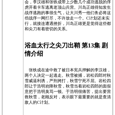
会，李汉雄和张铁成带上少数几个成功逃脱的俘
虏开着卡车逃离老顶山兵营。川岛正雄得知发生
战俘逃跑的事很生气，让大川秀一他们务必将这
些战俘一网打尽，不许放走一个。C计划还未实
行，就接连遭遇挫折，川岛正雄更是觉得这些都
和尖刀有着密切的关系。
浴血太行之尖刀出鞘 第13集 剧
情介绍
张铁成在途中救了被日本宪兵押解的李汉雄，
两个人决定一起逃走。秋雪被捕，岩松四郎对秋
雪威逼利诱，严刑拷打，秋雪宁死不屈。岩松四
郎让于浩明劝降秋雪，秋雪当着岩松四郎的面假
意把于浩明臭骂一顿。于浩明很痛苦，提出要营
救秋雪，老顾反对，表示眼下最重要的就是查清
敌人的C计划。