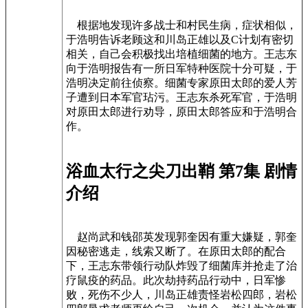
根据地发现许多战士和村民生病，症状相似，
于浩明告诉老顾这和川岛正雄以及C计划有密切
相关，自己会积极找出培植细菌的地方。王志东
向于浩明报告有一所日军特种医院十分可疑，于
浩明决定前往侦察。细菌专家原田太郎的爱人芳
子遭到日本军官玷污。王志东杀死军官，于浩明
对原田太郎进行劝导，原田太郎答应和于浩明合
作。
浴血太行之尖刀出鞘 第7集 剧情
介绍
赵尚武和钱邵英发现郭奎因有重大嫌疑，郭奎
因秘密逃走，线索又断了。在原田太郎的配合
下，王志东带领行动队炸毁了细菌库并抢走了治
疗鼠疫的药品。此次劫持药品行动中，日军惨
败，死伤不少人，川岛正雄责怪岩松四郎，岩松