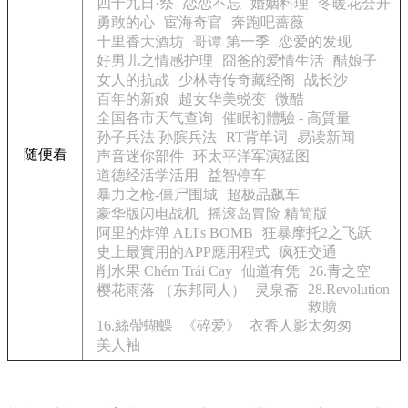
四十九日·祭
恋恋不忘
婚姻料理
冬暖花会开
勇敢的心
宦海奇官
奔跑吧蔷薇
十里香大酒坊
哥谭 第一季
恋爱的发现
好男儿之情感护理
囧爸的爱情生活
醋娘子
女人的抗战
少林寺传奇藏经阁
战长沙
百年的新娘
超女华美蜕变
微酷
全国各市天气查询
催眠初體驗 - 高質量
孙子兵法 孙膑兵法
RT背单词
易读新闻
随便看
声音迷你部件
环太平洋军演猛图
道德经活学活用
益智停车
暴力之枪-僵尸围城
超极品飙车
豪华版闪电战机
摇滚岛冒险 精简版
阿里的炸弹 ALI's BOMB
狂暴摩托2之飞跃
史上最實用的APP應用程式
疯狂交通
削水果 Chém Trái Cay
仙道有凭
26.青之空
28.Revolution
樱花雨落 （东邦同人）
灵泉斋
救贖
16.絲帶蝴蝶
《碎爱》
衣香人影太匆匆
美人袖