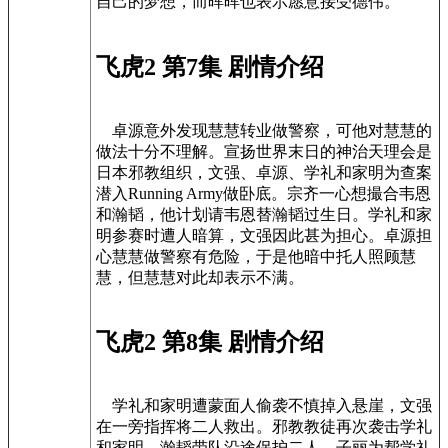
自己的梦想，而晖晖也表示愿意接受德伟。
飞虎2 第7集 剧情介绍
卓源意外发现慧慧转业做警察，可他对慧慧的
做法十分不理解。宣扬世界末日的神治天理会是
日本邪教组织，文强、卓源、学礼和家明为查案
潜入Running Army做卧底。宗齐一心想撮合韦恩
和瀚韬，他计划请韦恩替瀚韬过生日。学礼和家
明参赛时遭人暗算，文强因此甚为担心。卓源担
心慧慧做警察有危险，于是他暗中托人照顾慧
慧，但慧慧对此却表示不满。
飞虎2 第8集 剧情介绍
学礼和家明遭蒙面人偷袭不慎掉入悬崖，文强
在一旁指挥将二人救出。邪教教徒再次袭击学礼
和家明，瀚韬带队沿途保护二人。子丽为帮学礼