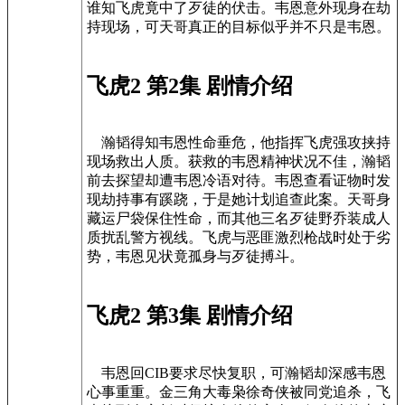
谁知飞虎竟中了歹徒的伏击。韦恩意外现身在劫
持现场，可天哥真正的目标似乎并不只是韦恩。
飞虎2 第2集 剧情介绍
瀚韬得知韦恩性命垂危，他指挥飞虎强攻挟持
现场救出人质。获救的韦恩精神状况不佳，瀚韬
前去探望却遭韦恩冷语对待。韦恩查看证物时发
现劫持事有蹊跷，于是她计划追查此案。天哥身
藏运尸袋保住性命，而其他三名歹徒野乔装成人
质扰乱警方视线。飞虎与恶匪激烈枪战时处于劣
势，韦恩见状竟孤身与歹徒搏斗。
飞虎2 第3集 剧情介绍
韦恩回CIB要求尽快复职，可瀚韬却深感韦恩
心事重重。金三角大毒枭徐奇侠被同党追杀，飞