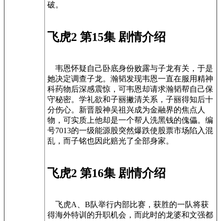
破。
飞虎2 第15集 剧情介绍
韦恩怀疑自己卧底身份败露与子龙有关，于是
她决定调查子龙。瀚韬发现韦恩一直在服用精神
科药物后深感震惊，可韦恩却请求瀚韬帮自己保
守秘密。学礼欲和子丽撇清关系，子丽得知后十
分伤心。新晋股神吴祖兴成为金融界的焦点人
物，可实质上他却是一个帮人洗黑钱的傀儡。编
号7013的一级能源股突然爆跌使股票市场陷入混
乱，而子铭也因此赔光了全部身家。
飞虎2 第16集 剧情介绍
飞虎A、B队举行内部比赛，获胜的一队将获
得海外特训的升职机会，而此时的龙婆和文强都