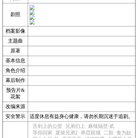
剧照
档案影像
主题曲
原著
基本信息
角色介绍
幕后制作
预告片&
花絮
改编来源
安全警示
适度休息有益身心健康，请勿长期沉迷于追剧。
舌剑上的公堂
兄弟们上
麻辣隔壁·贰
等你回家
废柴兄弟2
单恋双城
二胎
食为奴