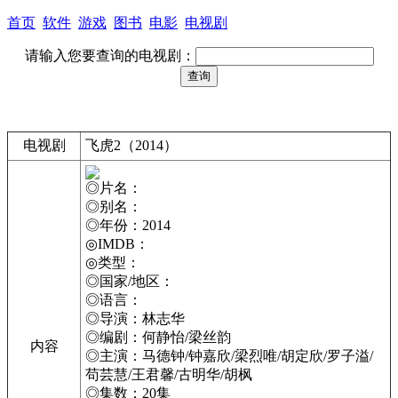
首页
软件
游戏
图书
电影
电视剧
请输入您要查询的电视剧：
电视剧
飞虎2（2014）
◎片名：
◎别名：
◎年份：2014
◎IMDB：
◎类型：
◎国家/地区：
◎语言：
◎导演：林志华
◎编剧：何静怡/梁丝韵
内容
◎主演：马德钟/钟嘉欣/梁烈唯/胡定欣/罗子溢/
苟芸慧/王君馨/古明华/胡枫
◎集数：20集