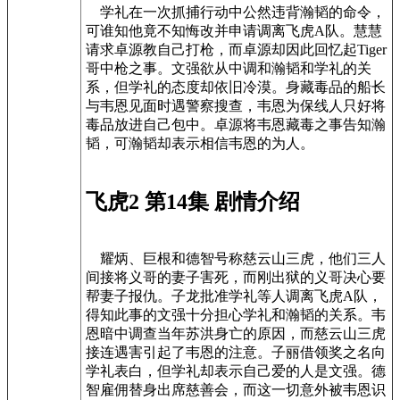
学礼在一次抓捕行动中公然违背瀚韬的命令，
可谁知他竟不知悔改并申请调离飞虎A队。慧慧
请求卓源教自己打枪，而卓源却因此回忆起Tiger
哥中枪之事。文强欲从中调和瀚韬和学礼的关
系，但学礼的态度却依旧冷漠。身藏毒品的船长
与韦恩见面时遇警察搜查，韦恩为保线人只好将
毒品放进自己包中。卓源将韦恩藏毒之事告知瀚
韬，可瀚韬却表示相信韦恩的为人。
飞虎2 第14集 剧情介绍
耀炳、巨根和德智号称慈云山三虎，他们三人
间接将义哥的妻子害死，而刚出狱的义哥决心要
帮妻子报仇。子龙批准学礼等人调离飞虎A队，
得知此事的文强十分担心学礼和瀚韬的关系。韦
恩暗中调查当年苏洪身亡的原因，而慈云山三虎
接连遇害引起了韦恩的注意。子丽借领奖之名向
学礼表白，但学礼却表示自己爱的人是文强。德
智雇佣替身出席慈善会，而这一切意外被韦恩识