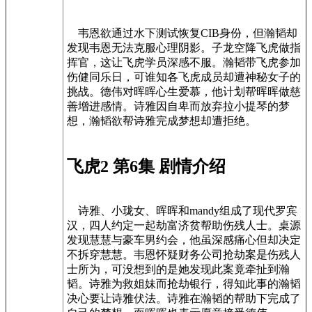
韦恩欲通过水下测试恢复CIB身份，但瀚韬却
发现韦恩无法克服心理阴影。子龙空降飞虎做指
挥官，这让飞虎学员深感不服。瀚韬带飞虎参加
伤健同乐日，可谁知各飞虎成员却遭神秘女子的
挑战。德伟对晖晖心生爱慕，他计划帮晖晖做慈
善增进感情。诗雅因自卑而放弃拉小提琴的梦
想，瀚韬欲帮诗雅完成梦想却遭拒绝。
飞虎2 第6集 剧情介绍
诗雅、小珑女、晖晖和mandy组成了现代罗宾
汉，四人约定一起劫富济贫帮助伤残人士。桌源
发现慧慧与豪车男约会，他虽深感痛心但却决定
不拆穿慧慧。韦恩怀疑财务公司抢劫案是伤残人
士所为，可没想到的是她发现此案竟牵扯到瀚
韬。诗雅为救姐妹而抢劫银行，得知此事的瀚韬
决心要让诗雅伏法。诗雅在瀚韬的帮助下完成了