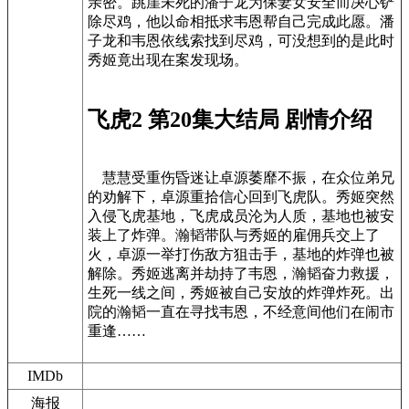
亲密。跳崖未死的潘子龙为保妻女安全而决心铲
除尽鸡，他以命相抵求韦恩帮自己完成此愿。潘
子龙和韦恩依线索找到尽鸡，可没想到的是此时
秀姬竟出现在案发现场。
飞虎2 第20集大结局 剧情介绍
慧慧受重伤昏迷让卓源萎靡不振，在众位弟兄
的劝解下，卓源重拾信心回到飞虎队。秀姬突然
入侵飞虎基地，飞虎成员沦为人质，基地也被安
装上了炸弹。瀚韬带队与秀姬的雇佣兵交上了
火，卓源一举打伤敌方狙击手，基地的炸弹也被
解除。秀姬逃离并劫持了韦恩，瀚韬奋力救援，
生死一线之间，秀姬被自己安放的炸弹炸死。出
院的瀚韬一直在寻找韦恩，不经意间他们在闹市
重逢……
IMDb
海报