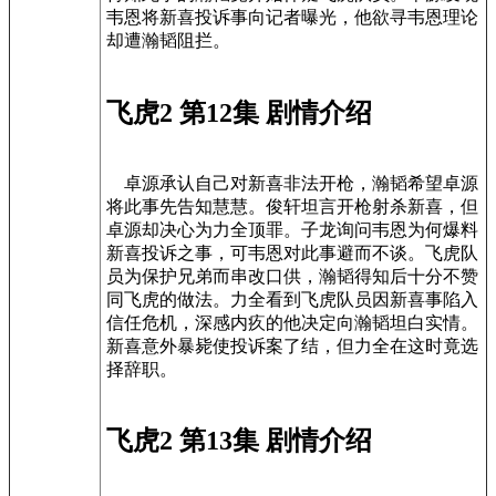
韦恩将新喜投诉事向记者曝光，他欲寻韦恩理论
却遭瀚韬阻拦。
飞虎2 第12集 剧情介绍
卓源承认自己对新喜非法开枪，瀚韬希望卓源
将此事先告知慧慧。俊轩坦言开枪射杀新喜，但
卓源却决心为力全顶罪。子龙询问韦恩为何爆料
新喜投诉之事，可韦恩对此事避而不谈。飞虎队
员为保护兄弟而串改口供，瀚韬得知后十分不赞
同飞虎的做法。力全看到飞虎队员因新喜事陷入
信任危机，深感内疚的他决定向瀚韬坦白实情。
新喜意外暴毙使投诉案了结，但力全在这时竟选
择辞职。
飞虎2 第13集 剧情介绍