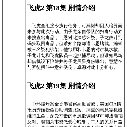
飞虎2 第18集 剧情介绍
飞虎全组接令执行任务，可瀚韬却因人暗算而
未参与此次行动。由子龙亲自带队的扫毒行动并
未搜查出毒品，韦恩对此深感怀疑。子龙依计到
码头取回毒品，但谁知半路却遭韦恩堵截。瀚韬
被三名疑犯绑架，他欲用和韦恩的对讲机求救。
子龙计划和飞虎队员一起抓捕尽鸡，但谁知尽鸡
却借机设下陷阱并将子龙黑警身份曝出。慧慧在
与歹徒搏斗中意外受伤，卓源对此十分担心。
飞虎2 第19集 剧情介绍
中环爆炸案全香港警察高度警戒，美国CIA情
报员秀姬授命协助调查此案。病重的慧慧靠机器
维持生命，深受打击的卓源欲调回SDU却遭瀚韬
反对。瀚韬为韦恩做爱心晚餐，二人的关系日益