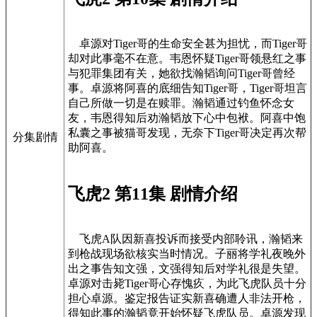
卓源对Tiger哥的生命安全甚为担忧，而Tiger哥
却对此事毫不在意。韦恩怀疑Tiger哥领悬红之事
与犯罪集团有关，她欲找瀚韬询问Tiger哥曾经
事。卓源将阿喜的底细告知Tiger哥，Tiger哥坦言
自己所做一切是在赎罪。瀚韬通过钓鱼怀念女
友，韦恩得知后劝瀚韬放下心中包袱。阿喜中饱
私囊之事被猫哥发现，无奈下Tiger哥决定再次帮
分集剧情
助阿喜。
飞虎2 第11集 剧情介绍
飞虎A队因新喜投诉而接受内部聆讯，瀚韬来
到枪战现场欲核实当时情况。子丽将学礼夜晚外
出之事告知文强，文强得知后对学礼很是失望。
卓源对击毙Tiger哥心存愧疚，为此飞虎队员十分
担心卓源。鉴定报告证实新喜确遭人非法开枪，
得知此事的瀚韬竟开始怀疑飞虎队员。卓源发现