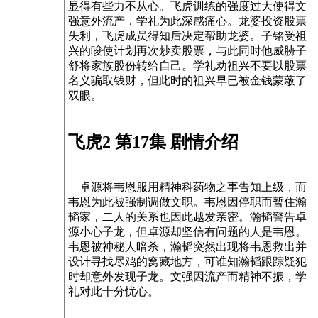
显得有些力不从心。飞虎训练的强度过大使得文
强意外流产，学礼为此深感痛心。龙婆投资股票
失利，飞虎成员得知后决定帮助龙婆。子铭受祖
兴的唆使计划再次炒卖股票，与此同时他威胁子
舒将家族股份转给自己。学礼劝祖兴不要以股票
名义骗取钱财，但此时的祖兴早已被金钱蒙蔽了
双眼。
飞虎2 第17集 剧情介绍
卓源将韦恩服用精神科药物之事告知上级，而
韦恩为此被强制调做文职。韦恩因停职而暂住瀚
韬家，二人的关系也因此越发亲密。瀚韬警告卓
源小心子龙，但卓源却坚信有问题的人是韦恩。
韦恩被神秘人暗杀，瀚韬突然出现将韦恩救出并
设计寻找尽鸡的窝藏地方，可谁知瀚韬跟踪疑犯
时却意外发现子龙。文强因流产而精神不振，学
礼对此十分忧心。