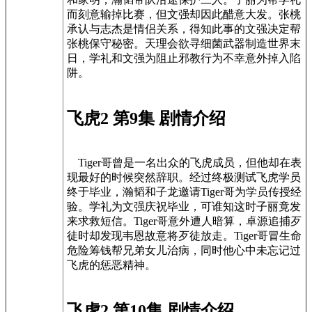
而刻意输掉比赛，但文强却因此醋意大发。张桃
承认与志杰是情侣关系，得知此事的文强决定帮
张桃保守秘密。天理会欲寻细菌武器制造世界末
日，学礼和文强为阻止邪教行为不幸意外掉入陷
阱。
飞虎2 第9集 剧情介绍
Tiger哥曾是一名出众的飞虎成员，但他却在表
现最好的时候突然辞职。经过终极测试飞虎学员
终于毕业，瀚韬和子龙邀请Tiger哥为学员传授经
验。学礼为文强庆祝毕业，可谁知这时子丽竟发
来求救短信。Tiger哥意外遭人暗算，卓源追捕歹
徒时却发现韦恩故意将歹徒放走。Tiger哥冒生命
危险筹钱帮兄弟女儿治病，同时他心中未忘记过
飞虎的惩恶精神。
飞虎2 第10集 剧情介绍