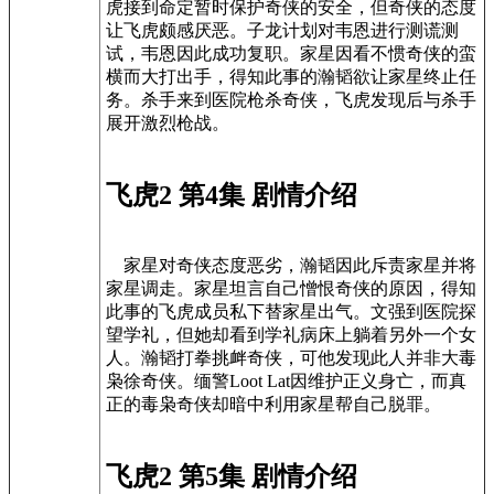
虎接到命定暂时保护奇侠的安全，但奇侠的态度
让飞虎颇感厌恶。子龙计划对韦恩进行测谎测
试，韦恩因此成功复职。家星因看不惯奇侠的蛮
横而大打出手，得知此事的瀚韬欲让家星终止任
务。杀手来到医院枪杀奇侠，飞虎发现后与杀手
展开激烈枪战。
飞虎2 第4集 剧情介绍
家星对奇侠态度恶劣，瀚韬因此斥责家星并将
家星调走。家星坦言自己憎恨奇侠的原因，得知
此事的飞虎成员私下替家星出气。文强到医院探
望学礼，但她却看到学礼病床上躺着另外一个女
人。瀚韬打拳挑衅奇侠，可他发现此人并非大毒
枭徐奇侠。缅警Loot Lat因维护正义身亡，而真
正的毒枭奇侠却暗中利用家星帮自己脱罪。
飞虎2 第5集 剧情介绍