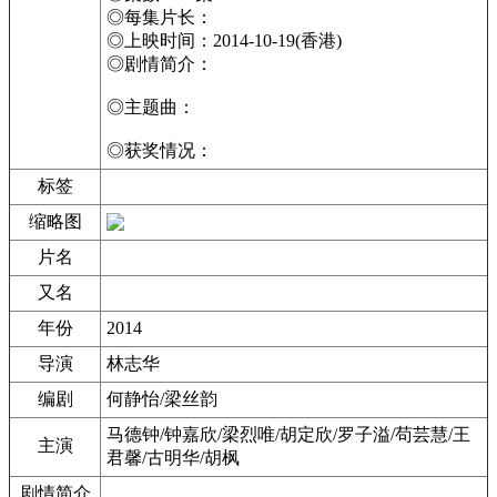
◎每集片长：
◎上映时间：2014-10-19(香港)
◎剧情简介：
◎主题曲：
◎获奖情况：
标签
缩略图
片名
又名
年份
2014
导演
林志华
编剧
何静怡/梁丝韵
马德钟/钟嘉欣/梁烈唯/胡定欣/罗子溢/苟芸慧/王
主演
君馨/古明华/胡枫
剧情简介