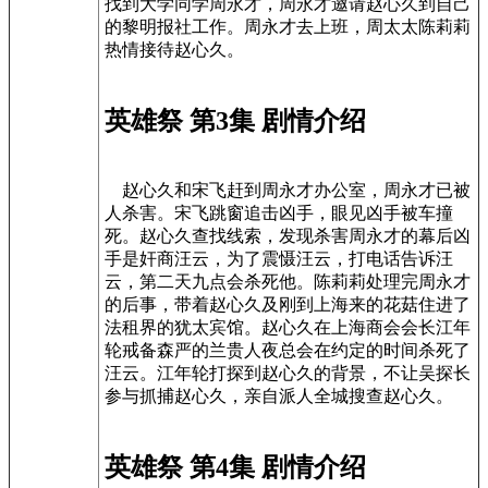
找到大学同学周永才，周永才邀请赵心久到自己
的黎明报社工作。周永才去上班，周太太陈莉莉
热情接待赵心久。
英雄祭 第3集 剧情介绍
赵心久和宋飞赶到周永才办公室，周永才已被
人杀害。宋飞跳窗追击凶手，眼见凶手被车撞
死。赵心久查找线索，发现杀害周永才的幕后凶
手是奸商汪云，为了震慑汪云，打电话告诉汪
云，第二天九点会杀死他。陈莉莉处理完周永才
的后事，带着赵心久及刚到上海来的花菇住进了
法租界的犹太宾馆。赵心久在上海商会会长江年
轮戒备森严的兰贵人夜总会在约定的时间杀死了
汪云。江年轮打探到赵心久的背景，不让吴探长
参与抓捕赵心久，亲自派人全城搜查赵心久。
英雄祭 第4集 剧情介绍