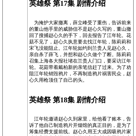
英雄祭 第17集 剧情介绍
为掩护大家撤离，薛立峰受了重伤，告诉前来
的董山他手里的威胁信不是赵心久写的，董山撤
回了搜捕赵心久的手下，回去报告了江年轮。花
菇不见了，赵心久执意要去找江年轮，陈莉莉和
宋飞没能阻止。江年轮如约到兰贵人见赵心久，
亲自杀了薛飞，并想和赵心久做个了断。陈莉莉
召集上海各大报社堵在兰贵人门口，要采访江年
轮。花菇带着戴柏新的亲笔信赶了过来。为了劝
阻江年轮销毁鸦片，不再制造鸦片祸害民众，赵
心久用枪顶住了自己的头。
英雄祭 第18集 剧情介绍
江年轮邀请赵心久到家里，给他看了账本，告
诉了他自己制造鸦片开烟馆的真正目的，是为了
筹集经费支援前线。赵心久用王大成因吸鸦片家