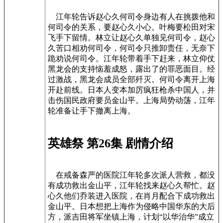
江年轮告诉赵心久何司令身边有人在挑拨他和
何司令的关系，要赵心久小心。叶梅要松田对宋
飞手下留情。林立让赵心久单独见何司令，赵心
久苦口相劝何司令，何司令只推卸责任，无奈下
跪劝说何司令。江年轮带着手下赶来，林立仰仗
黑龙会的支持恼羞成怒，露出了的罪恶面目。经
过激战，黑龙会成员全部歼灭。何司令离开上海
开赴前线。日本人变本加厉疯狂枪杀中国人，并
击伤国民政府要员金山平。上海局势动荡，江年
轮准备让手下撤离上海。
英雄祭 第26集 剧情介绍
在戒备森严的医院江年轮多次派人营救，都没
有成功救出金山平，江年轮找来赵心久帮忙。赵
心久他们乔装进入医院，在肖月配合下成功救出
金山平。日本想把上海作为侵略中国华东的大后
方，派吉田将军坐镇上海，计划“以华治华”成立