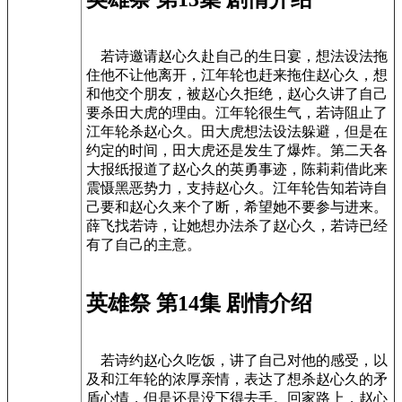
若诗邀请赵心久赴自己的生日宴，想法设法拖
住他不让他离开，江年轮也赶来拖住赵心久，想
和他交个朋友，被赵心久拒绝，赵心久讲了自己
要杀田大虎的理由。江年轮很生气，若诗阻止了
江年轮杀赵心久。田大虎想法设法躲避，但是在
约定的时间，田大虎还是发生了爆炸。第二天各
大报纸报道了赵心久的英勇事迹，陈莉莉借此来
震慑黑恶势力，支持赵心久。江年轮告知若诗自
己要和赵心久来个了断，希望她不要参与进来。
薛飞找若诗，让她想办法杀了赵心久，若诗已经
有了自己的主意。
英雄祭 第14集 剧情介绍
若诗约赵心久吃饭，讲了自己对他的感受，以
及和江年轮的浓厚亲情，表达了想杀赵心久的矛
盾心情，但是还是没下得去手。回家路上，赵心