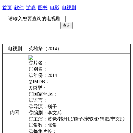
首页
软件
游戏
图书
电影
电视剧
请输入您要查询的电视剧：
电视剧
英雄祭（2014）
◎片名：
◎别名：
◎年份：2014
◎IMDB：
◎类型：
◎国家/地区：
◎语言：
◎导演：巍子
内容
◎编剧：李文兵
◎主演：黄觉/韩丹彤/巍子/宋轶/赵锦焘/宁文彤
◎集数：40集
◎每集片长：