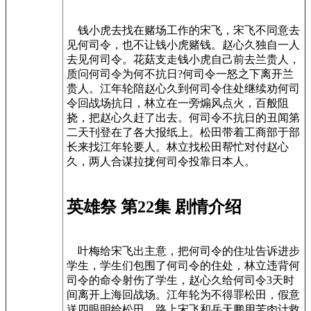
钱小虎去找在赌场工作的宋飞，宋飞不同意去
见何司令，也不让钱小虎赌钱。赵心久独自一人
去见何司令。花菇支走钱小虎自己前去兰贵人，
质问何司令为何不抗日?何司令一怒之下离开兰
贵人。江年轮陪赵心久到何司令住处继续劝何司
令回战场抗日，林立在一旁煽风点火，百般阻
挠，把赵心久赶了出去。何司令不抗日的丑闻第
二天刊登在了各大报纸上。松田带着工商部于部
长来找江年轮要人。林立找松田帮忙对付赵心
久，两人合谋拉拢何司令投靠日本人。
英雄祭 第22集 剧情介绍
叶梅给宋飞出主意，把何司令的住址告诉进步
学生，学生们包围了何司令的住处，林立违背何
司令的命令射伤了学生，赵心久给何司令3天时
间离开上海回战场。江年轮为不得罪松田，假意
送四眼明给松田，路上宋飞和岳天鹏用苦肉计救