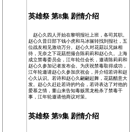
英雄祭 第8集 剧情介绍
赵心久四人开始在黎明报社上班，各司其职。
赵心久昔日部下钱小虎和马冰辗转找到报社，五
位战友相见激动万分。赵心久对花菇以兄妹相
待，无奈之下花菇想撮合陈莉莉和赵心久。上海
成立禁毒委员会，江年轮任会长，邀请陈莉莉和
赵心久参加记者发布会。为庆祝禁毒取得成功，
江年轮邀请赵心久参加庆祝会，并介绍若诗和赵
心久认识。若诗和赵心久翩翩起舞，花菇醋意大
发。赵心久赶赴若诗的约会，若诗表达了对他的
爱慕之情，董山来告知毒贩黑龙枪杀了禁毒干
事，江年轮邀请他商议对策。
英雄祭 第9集 剧情介绍