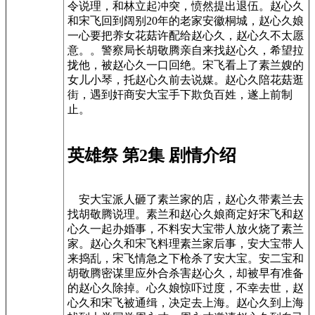
令说理，和林立起冲突，愤然提出退伍。赵心久
和宋飞回到阔别20年的老家安徽桐城，赵心久娘
一心要把养女花菇许配给赵心久，赵心久不太愿
意。。警察局长胡敬腾亲自来找赵心久，希望拉
拢他，被赵心久一口回绝。宋飞看上了素兰嫂的
女儿小琴，托赵心久前去说媒。赵心久陪花菇逛
街，遇到奸商安大宝手下欺负百姓，遂上前制
止。
英雄祭 第2集 剧情介绍
安大宝派人砸了素兰家的店，赵心久带素兰去
找胡敬腾说理。素兰和赵心久娘商定好宋飞和赵
心久一起办婚事，不料安大宝带人放火烧了素兰
家。赵心久和宋飞料理素兰家后事，安大宝带人
来捣乱，宋飞情急之下枪杀了安大宝。安二宝和
胡敬腾密谋里应外合杀害赵心久，却被早有准备
的赵心久除掉。心久娘惊吓过度，不幸去世，赵
心久和宋飞被通缉，决定去上海。赵心久到上海