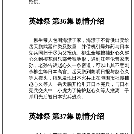
招供。
英雄祭 第36集 剧情介绍
柳生带人包围海漂子家，海漂子不肯供出卖给
岳天鹏武器种类及数量，并借机引爆炸药与日本
宪兵同归于尽为父报仇。柳生全城搜捕赵心久赵
心久到樱花俱乐部考察地形，遇到江年伦管家老
孙，老孙告诉赵心久一条密道，可以出其不意刺
杀柳生等日本高官。岳天鹏到黎明日报与赵心久
等人接头，结果发现日本宪兵正在包围报社搜捕
赵心久等人，岳天鹏开枪引开日本宪兵，与日本
宪兵交火中，小虎为了掩护赵心久等人撤离，子
弹用光后被日本宪兵残杀。
英雄祭 第37集 剧情介绍