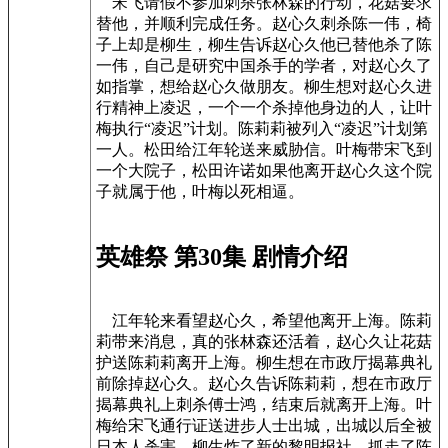
宋飞请假不参加刺杀张林森的行动，花菇要求
替他，并顺利完成任务。赵心久刺杀陈一伟，椅
子上却是柳生，柳生告诉赵心久他已替他杀了陈
一伟，自己是研究中国杀手的学者，对赵心久了
如指掌，想给赵心久做朋友。柳生想对赵心久进
行精神上凌迟，一个一个杀掉他身边的人，让叶
梅执行“凌迟”计划。陈莉莉被列入“凌迟”计划第
一人。松田给江年轮送来威胁信。叶梅带宋飞到
一个大院子，松田许诺如果他离开赵心久这个院
子就属于他，叶梅以死相逼。
英雄祭 第30集 剧情介绍
江年轮来看望赵心久，希望他离开上海。陈莉
莉带来消息，真的张林森还活着，赵心久让花菇
护送陈莉莉离开上海。柳生想在市政厅揭幕典礼
前除掉赵心久。赵心久告诉陈莉莉，想在市政厅
揭幕典礼上刺杀傅士鸿，结束后就离开上海。叶
梅给宋飞通行证送进步人士出城，出城以后全被
日本人杀害。柳生炸了新的黎明报社，抓走了陈