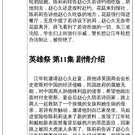
轮劝阻她。陈莉莉转告赵心久若诗约他吃饭，劝
他别去，赵心久还是按时赴约。花菇来到报社，
陈莉莉告诉他赵心久吃饭的地方，花菇强行闯进
餐厅，无意中搅了若诗设下的局，赵心久无奈带
花菇离开。薛飞看到了若诗所做的一切。东三省
沦陷，学生们上街游行示威，警长想让江年轮想
办法制止，被拒绝了。
英雄祭 第11集 剧情介绍
江年轮邀请赵心久赴宴，跟他讲英国商会会长
史密斯对中国的经济侵略，民国政府的腐败无
能，对中国商人孙德锋利益的侵害，希望他能出
面对付史密斯。宴会后赵心久陪若诗回家，路上
两人一起救助了一个挨饿的女孩和她生病的母
亲，若诗有所触动，邀请他到自己家坐坐。马如
进冒险给陈莉莉送来了新的资料，发现了江年轮
和戴柏新表面禁毒背后贩鸦片的罪恶面目，回家
路上被田大虎派人杀害了。陈莉莉告诉了赵心久