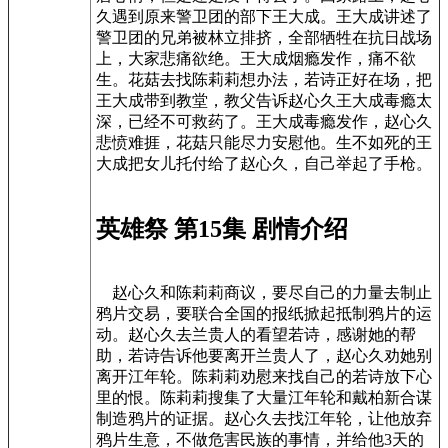
久遇到原来警卫团的部下王大成。王大成讲述了
警卫团的兄弟被林立排挤，全部牺牲在抗日战场
上，大家悲痛欲绝。王大成烟瘾发作，痛不欲
生。花菇去找陈莉莉想办法，若诗正好在场，把
王大成带到教堂，教父告诉赵心久王大成毒瘾太
深，已经不可救药了。王大成毒瘾发作，赵心久
悲愤难捱，花菇只能尽力安慰他。生不如死的王
大成把女儿托付给了赵心久，自己举起了手枪。
英雄祭 第15集 剧情介绍
赵心久和陈莉莉商议，要尽自己的力量去制止
鸦片交易，要联合全国的报纸掀起抵制鸦片的运
动。赵心久去兰贵人的看望若诗，感谢她的帮
助，若诗告诉他要离开兰贵人了，赵心久劝她别
离开江年轮。陈莉莉劝慰来找自己的若诗放下心
里的恨。陈莉莉搜集了大量江年轮和戴柏新合谋
制造鸦片的证据。赵心久去找江年轮，让他放弃
鸦片生意，不做危害民族的事情，并给他3天的