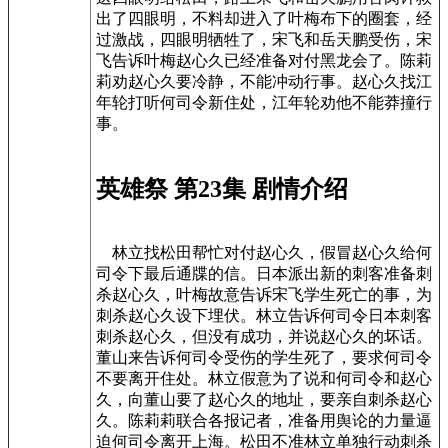
出了四眼明，不料却进入了叶梅布下的圈套，经
过激战，四眼明牺牲了，宋飞和岳天鹏受伤，宋
飞告诉叶梅赵心久已经准备对付黑龙会了。陈莉
莉劝赵心久要冷静，不能冲动行事。赵心久找江
年轮打听何司令新住处，江年轮劝他不能莽撞行
事。
英雄祭 第23集 剧情介绍
林立找松田帮忙对付赵心久，假冒赵心久给何
司令下最后通牒的信。日本派出新的刺客准备刺
杀赵心久，叶梅故意告诉宋飞学生死亡的事，为
刺杀赵心久设下埋伏。林立告诉何司令日本刺客
刺杀赵心久，但没有成功，并说赵心久的坏话。
董山来告诉何司令受伤的学生死了，要求何司令
不要离开住处。林立假意为了说和何司令和赵心
久，向董山要了赵心久的地址，要亲自刺杀赵心
久。陈莉莉联合各报记者，准备用舆论的力量逼
迫何司令离开上海。松田不准林立单独行动刺杀