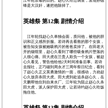
江年轮禁毒的目的。赵心久经过调查，发现孙德
锋是大汉奸，遂把他除掉了。
英雄祭 第12集 剧情介绍
江年轮找赵心久单独会面，质问他，被他的胆
识和正义感所折服。若诗再去看救的那个女孩，
被告知女孩被她吸鸦片的爸爸卖掉了。在田老大
开的烟馆里，赵心久看到了哪些吸食鸦片堕落的
人很心痛。田大虎在兰贵人欺负一个女孩，被赵
心久看见，警告他给他2天时间准备后事。若诗
去报社，正巧碰到周永才三周年祭日纪念，看到
了赵心久正义英勇激情的一面，很感动，力劝赵
心久放弃杀田大虎。田大虎到处追杀赵心久，岳
天鹏帮他住到自来水厂。江年轮为阻止赵心久杀
田大虎，派人保护田大虎，让若诗约赵心久吃饭
拖住他。
英雄祭 第13集 剧情介绍