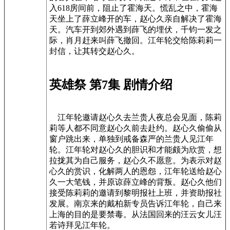
入618房间前，阻止了霍海天。慌乱之中，霍海
天坐上了薛立峰开的车，赵心久亲自解决了霍海
天。汽车开到郊外遇到薛飞的埋伏，千钧一发之
际，肖月赶来叫薛飞撤回。江年轮交给陈莉莉一
封信，让其转交赵心久。
英雄祭 第7集 剧情介绍
江年轮邀请赵心久去兰贵人夜总会见面，陈莉
莉等人都不同意赵心久前去赴约。赵心久偷偷从
窗户跳出来，单独到戒备森严的兰贵人见江年
轮。江年轮对赵心久的胆识和才能颇为欣赏，想
拉拢其为自己服务，赵心久不愿意。为表示对赵
心久的赏识，化解两人的恩怨，江年轮送给赵心
久一大笔钱，并原谅薛立峰的背叛。赵心久他们
接受陈莉莉的邀请到黎明报社上班，并资助报社
发展。南京来的戴柏新专员告诉江年轮，自己来
上海的目的是要禁毒。从法国回来的汪云女儿汪
若诗拜见江年轮。