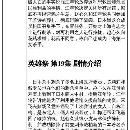
破人亡的事实说服江年轮放弃这种想救国却危害
民族利益的事情。江年轮决定关闭所有烟馆，彻
底不再经营鸦片生意。赵心久和江年轮共同参加
了若诗的葬礼，彻底消除了隔阂。日本黑龙会成
员松田召集手下，布置任务，开始对上海有志之
士进行刺杀，对可利用之人进行拉拢。赵心久向
花菇求婚，花菇不同意，称自己想成为上海第一
女杀手。
英雄祭 第19集 剧情介绍
日本杀手刺杀了多名上海政府要员，陈莉莉和
戴专员也在他们的刺杀名单中。赵心久在江母的
寿宴上看到了日本商人中村，提醒江年轮，江年
轮告诉他是为了利用他运输支援前线的物资。宋
飞去赌场又意外遇到了上次救过的女人，自称叶
梅，是东北人，俩人相谈甚欢，叶梅还帮宋飞赢
回了输掉的钱。赵心久派钱小虎马冰保护陈莉
莉，并成功除掉了前去刺杀戴柏新的日本著名杀