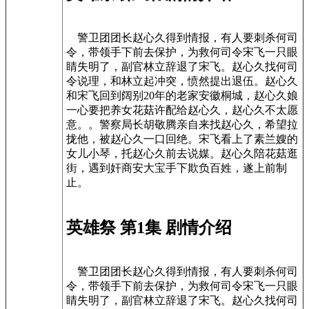
警卫团团长赵心久得到情报，有人要刺杀何司
令，带领手下前去保护，为救何司令宋飞一只眼
睛失明了，副官林立辞退了宋飞。赵心久找何司
令说理，和林立起冲突，愤然提出退伍。赵心久
和宋飞回到阔别20年的老家安徽桐城，赵心久娘
一心要把养女花菇许配给赵心久，赵心久不太愿
意。。警察局长胡敬腾亲自来找赵心久，希望拉
拢他，被赵心久一口回绝。宋飞看上了素兰嫂的
女儿小琴，托赵心久前去说媒。赵心久陪花菇逛
街，遇到奸商安大宝手下欺负百姓，遂上前制
止。
英雄祭 第1集 剧情介绍
警卫团团长赵心久得到情报，有人要刺杀何司
令，带领手下前去保护，为救何司令宋飞一只眼
睛失明了，副官林立辞退了宋飞。赵心久找何司