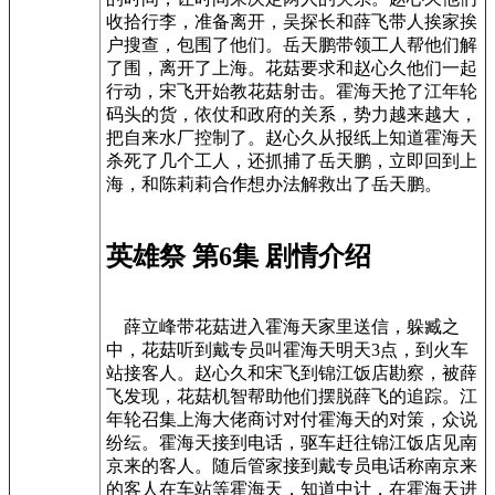
收拾行李，准备离开，吴探长和薛飞带人挨家挨
户搜查，包围了他们。岳天鹏带领工人帮他们解
了围，离开了上海。花菇要求和赵心久他们一起
行动，宋飞开始教花菇射击。霍海天抢了江年轮
码头的货，依仗和政府的关系，势力越来越大，
把自来水厂控制了。赵心久从报纸上知道霍海天
杀死了几个工人，还抓捕了岳天鹏，立即回到上
海，和陈莉莉合作想办法解救出了岳天鹏。
英雄祭 第6集 剧情介绍
薛立峰带花菇进入霍海天家里送信，躲臧之
中，花菇听到戴专员叫霍海天明天3点，到火车
站接客人。赵心久和宋飞到锦江饭店勘察，被薛
飞发现，花菇机智帮助他们摆脱薛飞的追踪。江
年轮召集上海大佬商讨对付霍海天的对策，众说
纷纭。霍海天接到电话，驱车赶往锦江饭店见南
京来的客人。随后管家接到戴专员电话称南京来
的客人在车站等霍海天，知道中计，在霍海天进