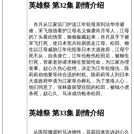
英雄祭 第32集 剧情介绍
肖月从江家后门护送江年轮母亲到法华寺避
难，宋飞假借看护江母名义偷袭肖月等人，江母
的丫头看此情景，偷偷躲藏起来，肖月及手下被
宋飞打死，使日本宪兵轻易抓走江母。松田、柳
生以江母威胁江年伦投靠日本大道政府，江母宁
死不从，自杀身亡，江年伦枪伤松田后，被柳生
打死，管家老孙请求柳生暂留性命，为江家办理
丧事。赵心久伤心欲绝，决定为江年轮报仇，陈
莉莉劝他要等待合适的时机。陈莉莉等人到日本
大道政府申请为江家举办葬礼，为了笼络人心，
他们同意了。张林森探望住院的松田，被钱小虎
杀死，赵心久、马冰成功枪杀松田。
英雄祭 第33集 剧情介绍
从医院撤退时马冰牺牲，花菇回来告诉赵心久