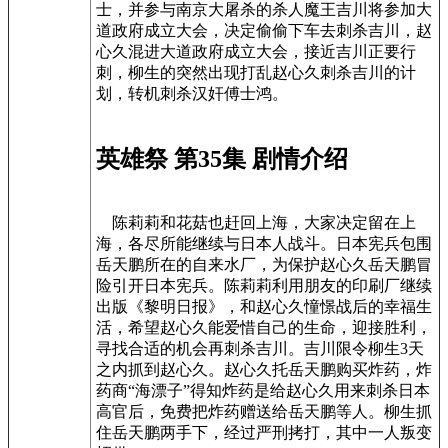
士，并参与南京大屠杀的杀人魔王吉川将参加大
道政府成立大会，决定偷偷下车去刺杀吉川，赵
心久混进大道政府成立大会，接近吉川正要行
刺，柳生的突然出现打乱赵心久刺杀吉川的计
划，转机刺杀汉奸傅士鸿。
英雄祭 第35集 剧情介绍
陈莉莉和花菇也赶回上海，大家决定留在上
海，各尽所能继续与日本人战斗。日本宪兵包围
岳天鹏所在的自来水厂，为保护赵心久岳天鹏冒
险引开日本宪兵。陈莉莉利用朋友的印刷厂继续
出版《黎明日报》，和赵心久憧憬战后的幸福生
活，希望赵心久能爱惜自己的生命，迎接胜利，
寻找合适的机会再刺杀吉川。吉川限令柳生3天
之内抓到赵心久。赵心久托岳天鹏购买炸药，炸
药商“海漂子”得知炸药是给赵心久用来刺杀日本
高官后，免费把炸药赠送给岳天鹏等人。柳生抓
住岳天鹏两手下，经过严刑拷打，其中一人叛变