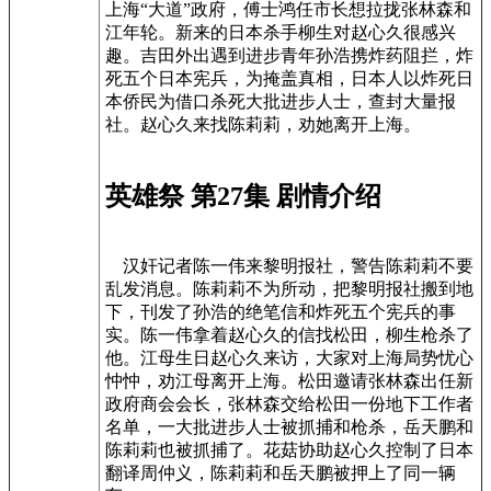
上海“大道”政府，傅士鸿任市长想拉拢张林森和
江年轮。新来的日本杀手柳生对赵心久很感兴
趣。吉田外出遇到进步青年孙浩携炸药阻拦，炸
死五个日本宪兵，为掩盖真相，日本人以炸死日
本侨民为借口杀死大批进步人士，查封大量报
社。赵心久来找陈莉莉，劝她离开上海。
英雄祭 第27集 剧情介绍
汉奸记者陈一伟来黎明报社，警告陈莉莉不要
乱发消息。陈莉莉不为所动，把黎明报社搬到地
下，刊发了孙浩的绝笔信和炸死五个宪兵的事
实。陈一伟拿着赵心久的信找松田，柳生枪杀了
他。江母生日赵心久来访，大家对上海局势忧心
忡忡，劝江母离开上海。松田邀请张林森出任新
政府商会会长，张林森交给松田一份地下工作者
名单，一大批进步人士被抓捕和枪杀，岳天鹏和
陈莉莉也被抓捕了。花菇协助赵心久控制了日本
翻译周仲义，陈莉莉和岳天鹏被押上了同一辆