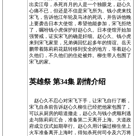
出卖江母，杀死肖月的人是一个独眼龙，赵心久
心痛不已，但还是不信是宋飞所为。钱小虎来找
宋飞，告诉他江年轮及马冰的死讯，并告诉他晚
上要袭击日本大使馆，希望他能参加，宋飞拒绝
了，嘱咐钱小虎保护好赵心久。日本使馆开始加
强警戒，证实宋飞的确是奸细。赵心久、钱小虎
来到宋飞家里，兄弟俩回忆起多年的情谊。岳天
鹏带着陈莉莉花菇转移到安全的地方，等着赵心
久他们，不久他们的住处被炸。柳生带人包围了
宋飞的家。
英雄祭 第34集 剧情介绍
赵心久不忍心对宋飞下手，让宋飞自行了断，
宋飞自杀前告诉赵心久柳生已经把他家包围了，
可以从厨房的暗道撤走，赵心久与钱小虎顺利逃
走与陈莉莉汇合，准备第二天离开上海。大道政
府成立仪式如期举行。赵心久用计骗过柳生坐上
火车准备离开上海时，得知杀死何司令及六万将