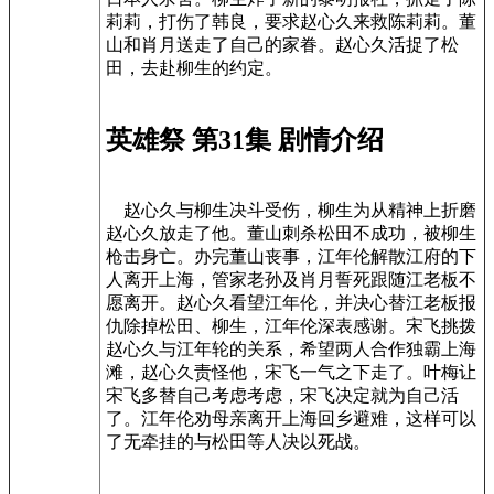
莉莉，打伤了韩良，要求赵心久来救陈莉莉。董
山和肖月送走了自己的家眷。赵心久活捉了松
田，去赴柳生的约定。
英雄祭 第31集 剧情介绍
赵心久与柳生决斗受伤，柳生为从精神上折磨
赵心久放走了他。董山刺杀松田不成功，被柳生
枪击身亡。办完董山丧事，江年伦解散江府的下
人离开上海，管家老孙及肖月誓死跟随江老板不
愿离开。赵心久看望江年伦，并决心替江老板报
仇除掉松田、柳生，江年伦深表感谢。宋飞挑拨
赵心久与江年轮的关系，希望两人合作独霸上海
滩，赵心久责怪他，宋飞一气之下走了。叶梅让
宋飞多替自己考虑考虑，宋飞决定就为自己活
了。江年伦劝母亲离开上海回乡避难，这样可以
了无牵挂的与松田等人决以死战。