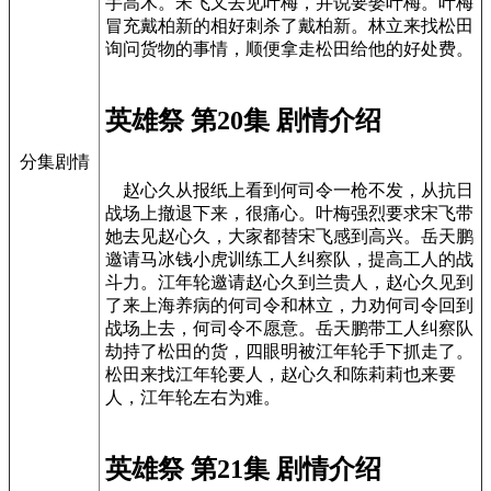
手高木。宋飞又去见叶梅，并说要娶叶梅。叶梅
冒充戴柏新的相好刺杀了戴柏新。林立来找松田
询问货物的事情，顺便拿走松田给他的好处费。
英雄祭 第20集 剧情介绍
分集剧情
赵心久从报纸上看到何司令一枪不发，从抗日
战场上撤退下来，很痛心。叶梅强烈要求宋飞带
她去见赵心久，大家都替宋飞感到高兴。岳天鹏
邀请马冰钱小虎训练工人纠察队，提高工人的战
斗力。江年轮邀请赵心久到兰贵人，赵心久见到
了来上海养病的何司令和林立，力劝何司令回到
战场上去，何司令不愿意。岳天鹏带工人纠察队
劫持了松田的货，四眼明被江年轮手下抓走了。
松田来找江年轮要人，赵心久和陈莉莉也来要
人，江年轮左右为难。
英雄祭 第21集 剧情介绍