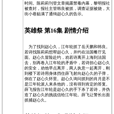
时间。陈莉莉刊登文章揭露禁毒内幕，黎明报社
被查封，报社主管韩良被抓，调查证据被烧，大
街小巷贴满了通缉赵心久的告示。
英雄祭 第16集 剧情介绍
为了找到赵心久，江年轮抓了岳天鹏和韩良。
若诗找陈莉莉想帮赵心久，并约在法国餐厅见
面。赵心久冒险赴约，劝若诗离开上海到法国
去，别再卷入江年轮的矛盾中，若诗担心赵心久
的安全，劝他早点离开，两人执意一起离开，刚
到楼下若诗用身体挡住薛飞射向赵心久的子弹，
倒在了赵心久怀里。赵心久询问抓到的肖月是不
是江年轮派人来杀他的，没有得到肯定的答复。
薛飞报告江年轮是赵心久的手下杀了若诗，并伪
造了赵心久的挑战信给江年轮。薛飞让警长出面
抓捕赵心久。