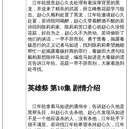
江年轮授意赵心久去处理有着深厚背景的黑
龙，并送来了精良的武器，薛立峰教花菇学习狙
击。赵心久顺利处置了黑龙，江年轮邀请赵心久
赴宴，若诗陪同喝醉，赵心久带着醉酒不醒的若
诗回到陈莉莉家。陈莉莉苦口婆心劝赵心久珍惜
花菇，好自为之，赵心久不为所动。若诗偷听了
他们的谈话，一早不辞而别。勇于禁毒，揭露毒
贩恶行的正义记者马如进，找到陈莉莉希望她能
帮忙一起揭露毒贩奸商的罪行，毒贩田大虎勾结
戴柏新想除掉马如进，编造马如进是大毒贩的谎
言告诉江年轮。花菇一早不辞而别，大家着急到
处寻找。
英雄祭 第10集 剧情介绍
江年轮拿着马如进的通缉令，告诉赵心久他是
黑帮头目，叫赵心久去杀他。赵心久发现马如进
不是一个他应该杀的人，没有杀他，江年轮手下
很不满意。若诗找江年轮希望杀掉赵心久，江年