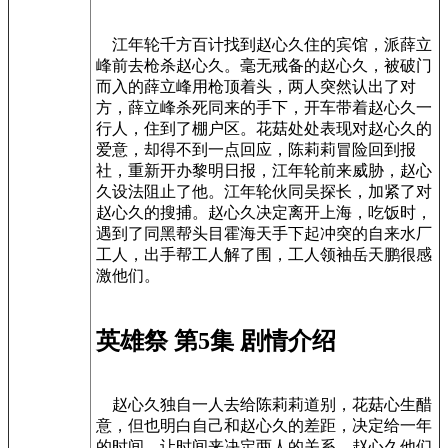
江年轮千方百计找到赵心久住的宾馆，派薛立
峰前去枪杀赵心久。毫无戒备的赵心久，被破门
而入的薛立峰用枪顶着头，两人突然认出了对
方，薛立峰杀死同来的手下，开车带着赵心久一
行人，住到了棚户区。花菇处处表现对赵心久的
爱意，却得不到一点回应，陈莉莉冒险回到报
社，重新开办黎明日报，江年轮前来威胁，赵心
久设法阻止了他。江年轮伙同吴探长，加紧了对
赵心久的搜捕。赵心久决定离开上海，吃饭时，
遇到了同黑帮头目霍海天手下起冲突的自来水厂
工人，出手帮工人解了围，工人领袖岳天鹏很感
激他们。
英雄祭 第5集 剧情介绍
赵心久独自一人去给陈莉莉道别，花菇心生醋
意，但也明白自己和赵心久的差距，决定给一年
的时间，让时间来决定两人的关系。赵心久他们