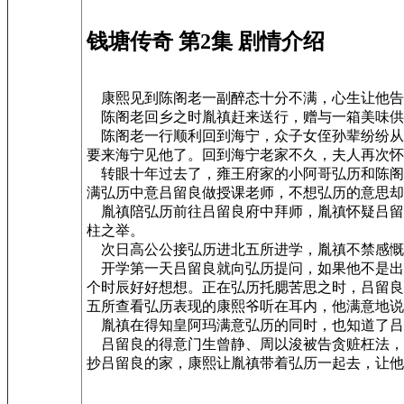
钱塘传奇 第2集 剧情介绍
康熙见到陈阁老一副醉态十分不满，心生让他告
陈阁老回乡之时胤禛赶来送行，赠与一箱美味供
陈阁老一行顺利回到海宁，众子女侄孙辈纷纷从
要来海宁见他了。回到海宁老家不久，夫人再次怀
转眼十年过去了，雍王府家的小阿哥弘历和陈阁
满弘历中意吕留良做授课老师，不想弘历的意思却
胤禛陪弘历前往吕留良府中拜师，胤禛怀疑吕留
柱之举。
次日高公公接弘历进北五所进学，胤禛不禁感慨
开学第一天吕留良就向弘历提问，如果他不是出
个时辰好好想想。正在弘历托腮苦思之时，吕留良
五所查看弘历表现的康熙爷听在耳内，他满意地说
胤禛在得知皇阿玛满意弘历的同时，也知道了吕
吕留良的得意门生曾静、周以浚被告贪赃枉法，
抄吕留良的家，康熙让胤禛带着弘历一起去，让他