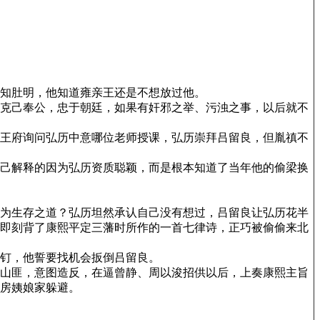
知肚明，他知道雍亲王还是不想放过他。
克己奉公，忠于朝廷，如果有奸邪之举、污浊之事，以后就不
王府询问弘历中意哪位老师授课，弘历崇拜吕留良，但胤禛不
己解释的因为弘历资质聪颖，而是根本知道了当年他的偷梁换
为生存之道？弘历坦然承认自己没有想过，吕留良让弘历花半
即刻背了康熙平定三藩时所作的一首七律诗，正巧被偷偷来北
钉，他誓要找机会扳倒吕留良。
山匪，意图造反，在逼曾静、周以浚招供以后，上奏康熙主旨
房姨娘家躲避。