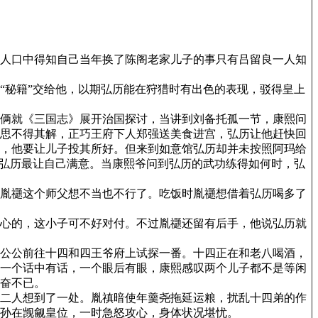
人口中得知自己当年换了陈阁老家儿子的事只有吕留良一人知
秘籍”交给他，以期弘历能在狩猎时有出色的表现，驳得皇上
俩就《三国志》展开治国探讨，当讲到刘备托孤一节，康熙问
思不得其解，正巧王府下人郑强送美食进宫，弘历让他赶快回
，他要让儿子投其所好。但来到如意馆弘历却并未按照阿玛给
的弘历最让自己满意。当康熙爷问到弘历的武功练得如何时，弘
胤禵这个师父想不当也不行了。吃饭时胤禵想借着弘历喝多了
心的，这小子可不好对付。不过胤禵还留有后手，他说弘历就
公公前往十四和四王爷府上试探一番。十四正在和老八喝酒，
一个话中有话，一个眼后有眼，康熙感叹两个儿子都不是等闲
奋不已。
二人想到了一处。胤禛暗使年羹尧拖延运粮，扰乱十四弟的作
孙在觊觎皇位，一时急怒攻心，身体状况堪忧。