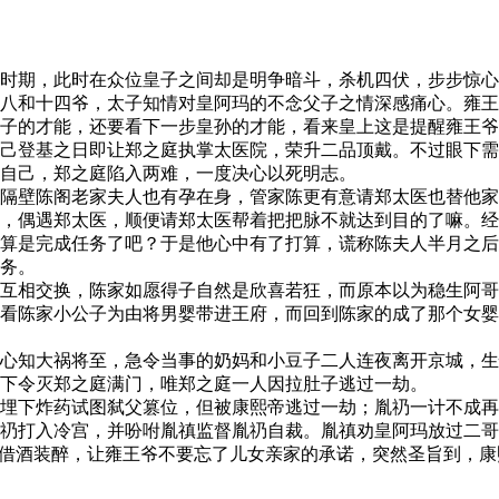
鼎盛时期，此时在众位皇子之间却是明争暗斗，杀机四伏，步步惊
八和十四爷，太子知情对皇阿玛的不念父子之情深感痛心。雍王
子的才能，还要看下一步皇孙的才能，看来皇上这是提醒雍王爷
己登基之日即让郑之庭执掌太医院，荣升二品顶戴。不过眼下需
自己，郑之庭陷入两难，一度决心以死明志。
隔壁陈阁老家夫人也有孕在身，管家陈更有意请郑太医也替他家
，偶遇郑太医，顺便请郑太医帮着把把脉不就达到目的了嘛。经
算是完成任务了吧？于是他心中有了打算，谎称陈夫人半月之后
务。
互相交换，陈家如愿得子自然是欣喜若狂，而原本以为稳生阿哥
看陈家小公子为由将男婴带进王府，而回到陈家的成了那个女婴
心知大祸将至，急令当事的奶妈和小豆子二人连夜离开京城，生
下令灭郑之庭满门，唯郑之庭一人因拉肚子逃过一劫。
埋下炸药试图弑父篡位，但被康熙帝逃过一劫；胤礽一计不成再
胤礽打入冷宫，并吩咐胤禛监督胤礽自裁。胤禛劝皇阿玛放过二哥
借酒装醉，让雍王爷不要忘了儿女亲家的承诺，突然圣旨到，康