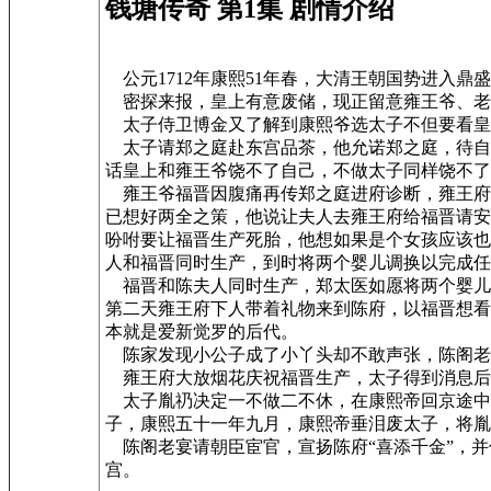
钱塘传奇 第1集 剧情介绍
公元1712年康熙51年春，大清王朝国势进入
密探来报，皇上有意废储，现正留意雍王爷、老
太子侍卫博金又了解到康熙爷选太子不但要看皇
太子请郑之庭赴东宫品茶，他允诺郑之庭，待自
话皇上和雍王爷饶不了自己，不做太子同样饶不了
雍王爷福晋因腹痛再传郑之庭进府诊断，雍王府
已想好两全之策，他说让夫人去雍王府给福晋请安
吩咐要让福晋生产死胎，他想如果是个女孩应该也
人和福晋同时生产，到时将两个婴儿调换以完成任
福晋和陈夫人同时生产，郑太医如愿将两个婴儿
第二天雍王府下人带着礼物来到陈府，以福晋想看
本就是爱新觉罗的后代。
陈家发现小公子成了小丫头却不敢声张，陈阁老
雍王府大放烟花庆祝福晋生产，太子得到消息后
太子胤礽决定一不做二不休，在康熙帝回京途中
子，康熙五十一年九月，康熙帝垂泪废太子，将
陈阁老宴请朝臣宦官，宣扬陈府“喜添千金”，并
宫。