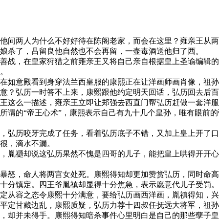
他问两人为什么不好好待在陈阁老家，而会在这里？雍亲王从两
娘杀了，吕留良他自然也不会再留，一壶毒酒送他归了西。
战，在皇家狩猎之前雍亲王又将自己亲自根据皇上圣谕编辑的“
。
在如意殿看到身穿法兰西皇服的康熙正在让洋画师画肖像，祖孙
意？弘历一时答不上来，康熙跟他约定明天回话，弘历回去后百
王这么一描述，雍亲王立即让郑强去西直门帮弘历赶做一套洋服
所谓的“帝王心术”，康熙表示自己有九十几个皇孙，唯有眼前
，弘历咬牙完成了任务，看着弘历底子不错，又加上皇上开了口
很，滴水不漏。
，胤禵却说这弘历果然不愧是四哥的儿子，能把皇上哄得开开心
暴怒，命人将两宫女处死。康熙得知却更加赞赏弘历，同时命高
十分镇定。四王爷胤禛却显得十分焦急，表示愿意代儿子受罚。
定从容之态令康熙十分满意，要给弘历画西洋画，胤禛得知，兴
平定甘藏边乱，康熙质疑，弘历力荐十四叔任抚远大将军，祖孙
，却并未得手。康熙得知暗杀事件心里明白是自己的那些孽子皇