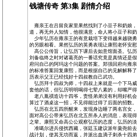
钱塘传奇 第3集 剧情介绍
雍亲王在吕留良家里果然找到了小豆子和奶娘，
道，再无外人知情，他很满意，命人将小豆子和奶
少年弘历在雍亲王的有意栽培下变得越来越骁勇善
的另眼相看。果然弘历的英勇表现让康熙老怀安慰
高公公传旨，让弘历下课后去如意馆面圣。弘历
刘备临终之时对诸葛亮的一番话究竟是真情还是假
府问自己的阿玛这个问题的答案。郑强回府向雍亲
的标准答案回复康熙，而是根据自己的见解解释了
历表示父王已经找好十四叔教自己武功。
弘历拜十四叔为师，十四叔上来就是一个下马威
套他的话，但弘历明明喝得七荤八素的，却嘴严得
老八胤禩造访十四爷，责怪弟弟没有利用好机会
算过了酒桌这一招，不见得能过得了后面的招数。
弘历在北五四所醒来，发现身边睡了两名宫女，
面对高公公带来弘历在北五所杀人的消息，表现得
之辈。康熙又命高公公观察弘历的态度，弘历的淡
准噶尔进兵侵扰西藏，张廷玉建议派年羹尧前去
战计划，使其无功而返，并派出血滴子刺杀十四弟