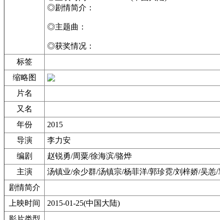
◎剧情简介：
◎主题曲：
◎获奖情况：
标签
缩略图
片名
又名
年份
2015
导演
李力安
编剧
赵锐勇/周粟/徐海滨/骆烨
主演
汤镇业/余少群/汤镇宗/杨菲洋/郭珍霓/刘梓娇/吴恙
剧情简介
上映时间
2015-01-25(中国大陆)
影片类型