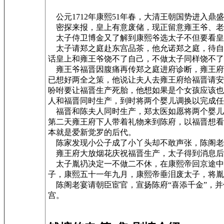
公元1712年康熙51年春，大清王朝国势进入
密探来报，皇上有意废储，现正留意雍王爷、老
太子侍卫博金又了解到康熙爷选太子不但要看皇
太子请郑之庭赴东宫品茶，他允诺郑之庭，待自
话皇上和雍王爷饶不了自己，不做太子同样饶不了
雍王爷福晋因腹痛再传郑之庭进府诊断，雍王府
已想好两全之策，他说让夫人去雍王府给福晋请安
吩咐要让福晋生产死胎，他想如果是个女孩应该也
人和福晋同时生产，到时将两个婴儿调换以完成任
福晋和陈夫人同时生产，郑太医如愿将两个婴儿
第二天雍王府下人带着礼物来到陈府，以福晋想看
本就是爱新觉罗的后代。
陈家发现小公子成了小丫头却不敢声张，陈阁老
雍王府大放烟花庆祝福晋生产，太子得到消息后
太子胤礽决定一不做二不休，在康熙帝回京途中
子，康熙五十一年九月，康熙帝垂泪废太子，将
陈阁老宴请朝臣宦官，宣扬陈府“喜添千金”，并
宫。