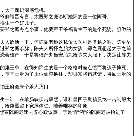
心，太子胤礽深感危机。
爷侧福晋有喜，太医郑之庭诊断她怀的是一位阿哥。
得生一个好儿子。
要郑之庭办点小事，他要雍王爷福晋生下的是个死婴。照做的
夫人诊断一下，但陈阁老称这私传太医可是僭越之罪。陈更早
过郑之庭诊脉，陈夫人所怀之胎为女孩，郑之庭想起太子之前
恐会难产，于是将催产丸当安胎丸给陈夫人服下，决定让陈夫
的雍王爷，在得知降生的是一个格格时差点愤而将孩子摔死。
，堂堂王府为了王位偷梁换柱，却哪知将错就错，换回王府的
怕王府会来个杀人灭口。
生一计，在羊肠峡伏击康熙，谁料皇四子胤禛反戈一击制服太
，给康熙留下宽厚体仁、唯善唯存的印象。
熙宣陈阁老速去养心殿议事，于是“醉酒”的陈阁老被抬进了