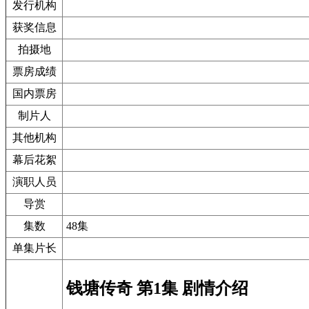
发行机构
获奖信息
拍摄地
票房成绩
国内票房
制片人
其他机构
幕后花絮
演职人员
导赏
集数
48集
单集片长
钱塘传奇 第1集 剧情介绍