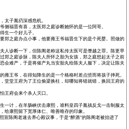
心，太子胤礽深感危机。
爷侧福晋有喜，太医郑之庭诊断她怀的是一位阿哥。
得生一个好儿子。
要郑之庭办点小事，他要雍王爷福晋生下的是个死婴。照做的
夫人诊断一下，但陈阁老称这私传太医可是僭越之罪。陈更早
过郑之庭诊脉，陈夫人所怀之胎为女孩，郑之庭想起太子之前
恐会难产，于是将催产丸当安胎丸给陈夫人服下，决定让陈夫
的雍王爷，在得知降生的是一个格格时差点愤而将孩子摔死。
，堂堂王府为了王位偷梁换柱，却哪知将错就错，换回王府的
怕王府会来个杀人灭口。
生一计，在羊肠峡伏击康熙，谁料皇四子胤禛反戈一击制服太
，给康熙留下宽厚体仁、唯善唯存的印象。
熙宣陈阁老速去养心殿议事，于是“醉酒”的陈阁老被抬进了