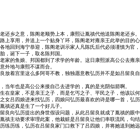
老还乡之意，陈阁老顺势上本，康熙让胤禛代他送陈阁老还乡。
路上享用，并送上一个贴身丫环，陈阁老对雍亲王此举的目的心
各地回到海宁恭迎，陈阁老训示家人凡陈氏后代必须谨慎为官，
胎，诞下一子，取名陈邦国。
老家的鱼娘、邦国都到了求学的年龄。这日康熙派高公公去雍亲
意外地与康熙不谋而合。
良放着宫里这么多阿哥不教，独独愿意教弘历并不是如吕留良自
，当年也是高公公来接自己去进学的，真的是光阴似箭啊。
生在皇家，不是亲王之子，而是乞丐之子、平民之子，他该以何
之女吕四娘进来找弘历，四娘问弘历最喜欢的诗是哪一首，弘历
胤禛还真是生了一个好儿子。
留良向弘历提出的身世假设问题，从此吕留良就成了胤禛的眼中
胤禛主动要求审理此案，他栽赃是吕留良让他们串联流民，勾结
历练历练，弘历在吕留良家门口救下了吕四娘，并将她送到她远