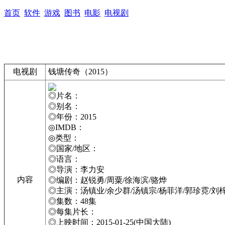
首页
软件
游戏
图书
电影
电视剧
电视剧
钱塘传奇（2015）
◎片名：
◎别名：
◎年份：2015
◎IMDB：
◎类型：
◎国家/地区：
◎语言：
◎导演：李力安
内容
◎编剧：赵锐勇/周粟/徐海滨/骆烨
◎主演：汤镇业/余少群/汤镇宗/杨菲洋/郭珍霓/刘梓
◎集数：48集
◎每集片长：
◎上映时间：2015-01-25(中国大陆)