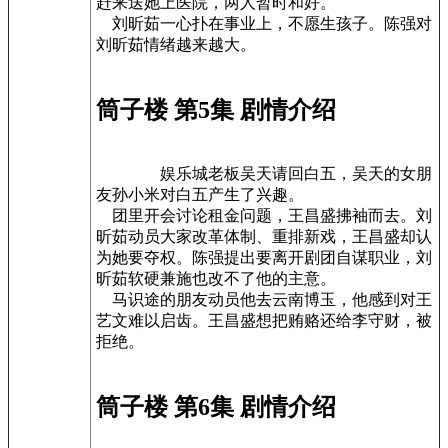
赶来送她上医院，两人暂时和好。
刘昕茹一心扑在事业上，不愿生孩子。陈强对
刘昕茹情绪越来越大。
筒子楼 第5集 剧情介绍
娱乐城老板吴天请回白五，吴天的女朋
友孙小米对白五产生了兴趣。
团里开会讨论租金问题，王昌盛拂袖而去。刘
昕茹动员大家改革体制、重排新戏，王昌盛却认
为她要夺权。陈强提出要离开剧团自谋职业，刘
昕茹软硬兼施也改不了他的主意。
马识途的朋友动员他去云南博玉，他感到对王
艺文难以启齿。王昌盛想把贿赂还给李守财，被
拒绝。
筒子楼 第6集 剧情介绍