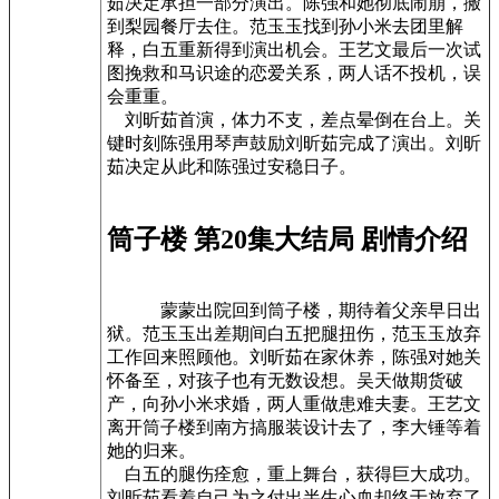
茹决定承担一部分演出。陈强和她彻底闹崩，搬
到梨园餐厅去住。范玉玉找到孙小米去团里解
释，白五重新得到演出机会。王艺文最后一次试
图挽救和马识途的恋爱关系，两人话不投机，误
会重重。
刘昕茹首演，体力不支，差点晕倒在台上。关
键时刻陈强用琴声鼓励刘昕茹完成了演出。刘昕
茹决定从此和陈强过安稳日子。
筒子楼 第20集大结局 剧情介绍
蒙蒙出院回到筒子楼，期待着父亲早日出
狱。范玉玉出差期间白五把腿扭伤，范玉玉放弃
工作回来照顾他。刘昕茹在家休养，陈强对她关
怀备至，对孩子也有无数设想。吴天做期货破
产，向孙小米求婚，两人重做患难夫妻。王艺文
离开筒子楼到南方搞服装设计去了，李大锤等着
她的归来。
白五的腿伤痊愈，重上舞台，获得巨大成功。
刘昕茹看着自己为之付出半生心血却终于放弃了