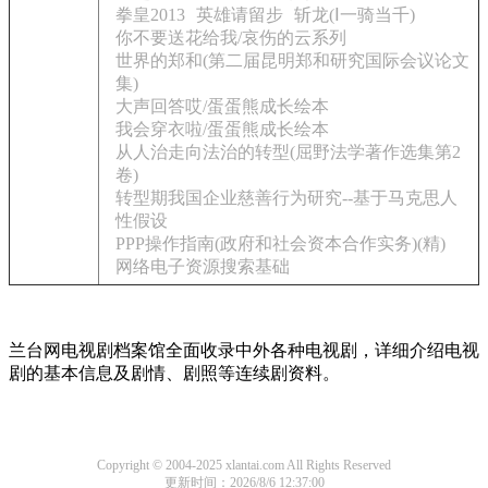
拳皇2013
英雄请留步
斩龙(Ⅰ一骑当千)
你不要送花给我/哀伤的云系列
世界的郑和(第二届昆明郑和研究国际会议论文
集)
大声回答哎/蛋蛋熊成长绘本
我会穿衣啦/蛋蛋熊成长绘本
从人治走向法治的转型(屈野法学著作选集第2
卷)
转型期我国企业慈善行为研究--基于马克思人
性假设
PPP操作指南(政府和社会资本合作实务)(精)
网络电子资源搜索基础
兰台网电视剧档案馆全面收录中外各种电视剧，详细介绍电视
剧的基本信息及剧情、剧照等连续剧资料。
Copyright © 2004-2025 xlantai.com All Rights Reserved
更新时间：2026/8/6 12:37:00