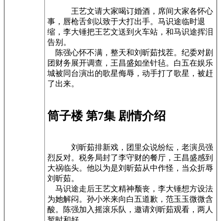
王艺文请大家喝订婚酒，席间大家各怀心
事，唇枪舌剑以致于大打出手。马识途临时退
缩，李大锤把王艺文送到火车站，和马识途挥泪
告别。
陈强心怀不满，整天和刘昕茹找茬。纪委对剧
团财务展开调查，王昌盛如坐针毡。白五在娱乐
城被同台演出的歌星侮辱，动手打了歌星，被赶
了出来。
筒子楼 第7集 剧情介绍
刘昕茹排新戏，团里众说纷纭，老演员强
烈反对。税务局封了李守财的餐厅，王昌盛感到
大祸临头。他以为是刘昕茹从中作怪，当众折辱
刘昕茹。
马识途走后王艺文精神颓丧，李大锤想方设法
为她解闷。孙小米来向白五道歉，范玉玉微微含
酸。陈强加入摇滚乐队，邀请刘昕茹观看，两人
暂时和好。