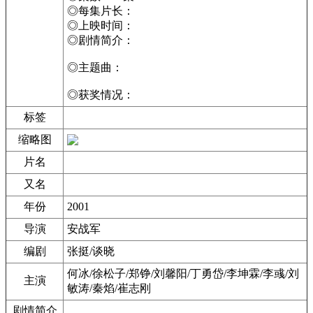
◎每集片长：
◎上映时间：
◎剧情简介：
◎主题曲：
◎获奖情况：
标签
缩略图
片名
又名
年份
2001
导演
安战军
编剧
张挺/谈晓
何冰/徐松子/郑铮/刘馨阳/丁勇岱/李坤霖/李彧/刘
主演
敏涛/秦焰/崔志刚
剧情简介