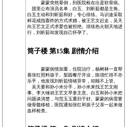
蒙蒙突然晕倒，到医院检在出是软骨病。
团里公布演员名单，白五、刘昕茹都是主角。
白五主动和刘昕茹和好，专心排练。马识途采取
鲜花戒指轰炸的方式求婚，被王艺文赶走，吴天
向王艺文正式求爱也被拒绝。排练热火朝天地进
行，刘昕茹却发现自己怀孕了。
筒子楼 第15集 剧情介绍
蒙蒙病情加重，住院治疗，杨树林一直帮
着张红照料孩子。梨园餐厅开业，陈强忙得不亦
乐乎，他发现刘昕茹情绪异常，却顾不上管。
吴天要和孙小米分手，孙小米来找王艺文闹
事。李大锤劝王艺文早拿主意。白五和孙小米把
问题谈清楚，与范玉玉重归于好。蒙蒙的病需要
做骨髓移植，医院通知张红和孩子父亲一起来做
血样检查。