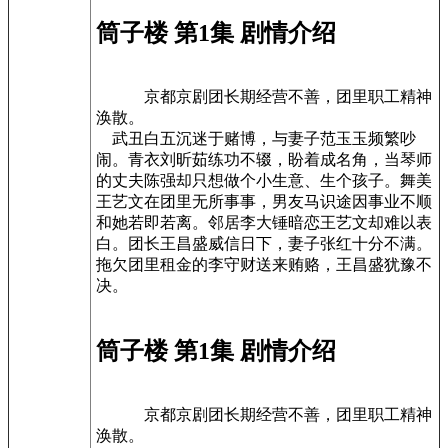
筒子楼 第1集 剧情介绍
京都京剧团长期经营不善，团里职工精神
涣散。
武丑白五沉迷于赌博，与妻子范玉玉频繁吵
闹。青衣刘昕茹练功不辍，盼着成名角，当琴师
的丈夫陈强却只想做个小生意、生个孩子。舞美
王艺文在团里无所事事，男友马识途因事业不顺
和她若即若离。邻居李大锤暗恋王艺文却难以表
白。团长王昌盛威信日下，妻子张红十分不满。
拖欠团里租金的李守财送来贿赂，王昌盛犹豫不
决。
筒子楼 第1集 剧情介绍
京都京剧团长期经营不善，团里职工精神
涣散。