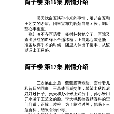
筒子楼 第16集 剧情介绍
吴天找白五谈孙小米的事情，引起白五和
王艺文的矛盾。团里宣布刘昕茹当副团长，刘昕
茹心事重重。
张红凑不齐医药费，杨树林替她交了。医院又
查出张红的血样不合适移植，正当她心灰意懒，
准备放弃手术的时候，团里人伸出了援丰，从监
狱调出王昌盛。
筒子楼 第17集 剧情介绍
三次换血之后，蒙蒙脱离危险。面对妻儿
和昔日的同事，王昌盛百感交集，希望出狱以后
好好过日子。吴天和孙小米正式分手，孙小米用
开水泼了王艺文的脸。李大锤想搞香精香料的歪
门邪道，正撞上质检，为了蒙混过关，他喝下三
瓶香料，结果食物中毒。