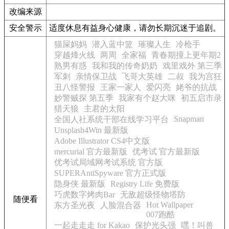
改编来源
安全警示
适度休息有益身心健康，请勿长期沉迷于追剧。
猫屎妈妈
潜入蓝中篮
璀璨人生
冷枪手
穿越烽火线
两周
全家福
青春期撞上更年期2
熟男有惑
我和我的传奇奶奶
戏里戏外 第三季
军刺
亲情保卫战
飞哥大英雄
二叔
我为宫狂
丑八怪警报
王家一家人
爱闪亮
姥爷的抗战
妙警贼探 第五季
我家有个赵大咪
初五启市录
猎天狼
主君的太阳
Snapman
全国人社系统干部在线学习平台
Unsplash4Win 最新版
Adobe Illustrator CS4中文版
mercurial 官方最新版
优考试 官方最新版
优考试局域网考试系统 官方版
SUPERAntiSpyware 官方正式版
隐身侠 最新版
Registry Life 免费版
巧虎数字烤肉Bar
无敌超级怪物塔防
随便看
Hot Wallpaper
东方圣光夜
人脸混合器
007跑酷
一起走走走 for Kakao
保护光头强
嘿！叫兽