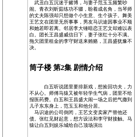
武丑白五沉迷于赌博，与妻子范玉玉频繁吵
闹。青衣刘昕茹练功不辍，盼着成名角，当琴师
的丈夫陈强却只想做个小生意、生个孩子。舞美
王艺文在团里无所事事，男友马识途因事业不顺
和她若即若离。邻居李大锤暗恋王艺文却难以表
白。团长王昌盛威信日下，妻子张红十分不满。
拖欠团里租金的李守财送来贿赂，王昌盛犹豫不
决。
筒子楼 第2集 剧情介绍
白五听说团里要排新戏，想捡回功夫，力
不从心。师傅马猿又被年轻学生气病，团里不给
报医药费。白五和王昌盛大闹一场之后把气撒到
儿子东东身上，范玉玉和他分居。
马识途的公司倒闭，王艺文变卖家产替他还
债。张红见财起意，想方设法和李守财接触。马
猿让白五到娱乐城给自己顶场演出