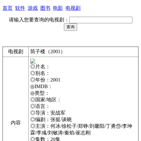
首页
软件
游戏
图书
电影
电视剧
请输入您要查询的电视剧：
电视剧
筒子楼（2001）
◎片名：
◎别名：
◎年份：2001
◎IMDB：
◎类型：
◎国家/地区：
◎语言：
◎导演：安战军
◎编剧：张挺/谈晓
内容
◎主演：何冰/徐松子/郑铮/刘馨阳/丁勇岱/李坤
霖/李彧/刘敏涛/秦焰/崔志刚
◎集数：20集