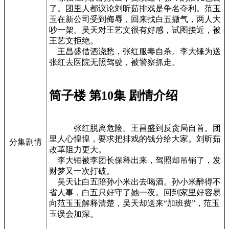
了。团里人都议论刘昕茹排戏是争名夺利。范玉
玉在新公司受到侮辱，回来找白五撒气，两人大
吵一架。吴天对王艺文很有好感，试图接近，被
王艺文拒绝。
王昌盛借酒浇愁，张红服毒自杀。李大锤为送
张红去医院无照驾驶，被警察抓走。
筒子楼 第10集 剧情介绍
张红脱离危险。王昌盛到反贪局自首。团
里人心惶惶，要求把排戏的钱分给大家。刘昕茹
分集剧情
改革阻力更大。
李大锤被李团长保释出来，驾照却吊销了，发
财梦又一次打破。
吴天让白五陪孙小米出去喝酒。孙小米醉得不
省人事，白五只好守了她一夜。回到家里好容易
向范玉玉解释清楚，吴天却送来“加班费”，范玉
玉误会加深。