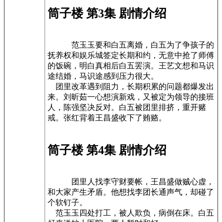
筒子楼 第3集 剧情介绍
范玉玉要和白五离婚，白五为了争孩子的
抚养权和娱乐城签定长期和约，无意中抢了师傅
的饭碗，明白真相后白五罢演。王艺文想和马识
途结婚，马识途感到压力很大。
团里改革遇到阻力，长期积累的问题都爆发出
来。刘昕茹一心想演新戏，又被定为领导的接班
人，陈强坚决反对。白五被团里排挤，重开赌
戒。张红背着王昌盛收下了贿赂。
筒子楼 第4集 剧情介绍
团里人找李守财要帐，王昌盛做贼心虚，
和大家产生矛盾。他想找李团长通声气，却碰了
个软钉子。
范玉玉四处打工，被人欺负，病倒在床。白五