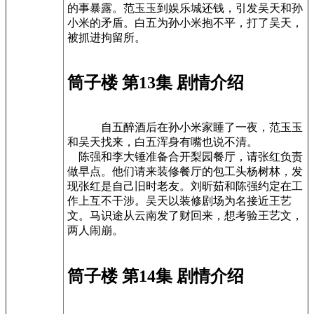
的事暴露。范玉玉到娱乐城还钱，引发吴天和孙
小米的矛盾。白五为孙小米抱不平，打了吴天，
被抓进拘留所。
筒子楼 第13集 剧情介绍
自五醉酒后在孙小米家睡了一夜，范玉玉
和吴天找来，白五浑身有嘴也说不清。
陈强和李大锤准备合开梨园餐厅，请张红负责
做早点。他们请来装修餐厅的包工头杨树林，发
现张红是自己旧时老友。刘昕茹和陈强约定在工
作上互不干涉。吴天以装修剧场为名接近王艺
文。马识途从云南发了财回来，想考验王艺文，
两人闹崩。
筒子楼 第14集 剧情介绍