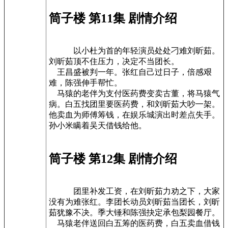
筒子楼 第11集 剧情介绍
以小杜为首的年轻演员处处刁难刘昕茹。
刘昕茹顶不住压力，决定不当团长。
王昌盛被判一年。张红自己过日子，倍感艰
难，陈强伸手帮忙。
马猿的老伴为支付医药费变卖古董，将马猿气
病。白五找团里要医药费，和刘昕茹大吵一架。
他卖血为师傅筹钱，在娱乐城演出时差点失手。
孙小米瞒着吴天借钱给他。
筒子楼 第12集 剧情介绍
团里补发工资，在刘昕茹力劝之下，大家
没有为难张红。李团长动员刘昕茹当团长，刘昕
茹犹豫不决。季大锤和陈强抉定承包梨园餐厅。
马猿老伴送回白五筹的医药费，白五卖血借钱