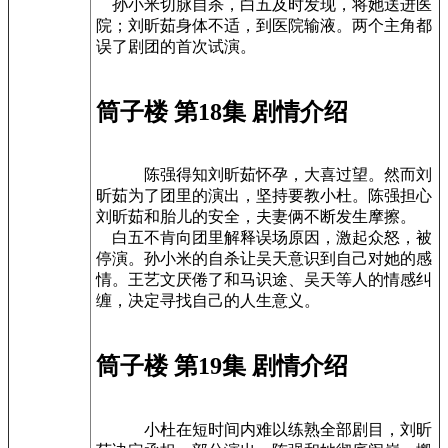
孙小米切脉自杀，白五及时发现，将她送进医
院；刘昕茹身体不适，到医院输液。两个主角都
误了剧团的首次试演。
筒子楼 第18集 剧情介绍
陈强得知刘昕茹怀孕，大喜过望。然而刘
昕茹为了团里的演出，坚持要教小杜。陈强担心
刘昕茹和胎儿的安全，夫妻俩不断发生摩擦。
白五不肯向团里解释误场原因，激起众怒，被
停演。孙小米的自杀让吴天意识到自己对她的感
情。王艺文厌倦了和马识途、吴天等人的情感纠
缠，决定寻找自己的人生意义。
筒子楼 第19集 剧情介绍
小杜在短时间内难以练熟全部剧目，刘昕