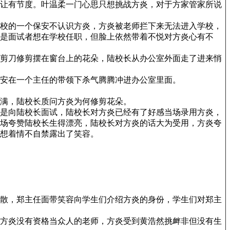
让有节度。叶温柔一门心思只想挑战方炎，对于方家管家所说
校的一个保安不认识方炎，方炎被老师拦下来无法进入学校，
是面试者想在学校任职，但脸上依然带着不悦对方炎心有不
剪刀修剪摆在窗台上的花朵，陆校长从办公室外面走了进来悄
安在一个主任的带领下杀气腾腾冲进办公室里面。
满，陆校长质问方炎为何修剪花朵。
是向陆校长面试，陆校长对方炎已经有了好感当场录用方炎，
场夸赞陆校长生得漂亮，陆校长对方炎的话大为受用，方炎夸
想着情不自禁露出了笑容。
散，郑主任面带笑容向学生们介绍方炎的身份，学生们对郑主
方炎没有资格当众人的老师，方炎受到黄浩然挑衅非但没有生