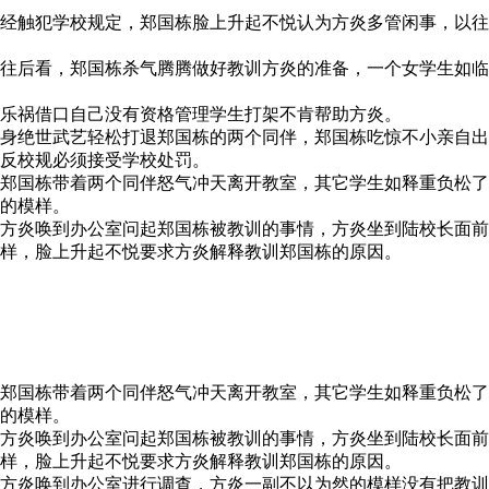
经触犯学校规定，郑国栋脸上升起不悦认为方炎多管闲事，以往
往后看，郑国栋杀气腾腾做好教训方炎的准备，一个女学生如临
乐祸借口自己没有资格管理学生打架不肯帮助方炎。
身绝世武艺轻松打退郑国栋的两个同伴，郑国栋吃惊不小亲自出
反校规必须接受学校处罚。
郑国栋带着两个同伴怒气冲天离开教室，其它学生如释重负松了
的模样。
方炎唤到办公室问起郑国栋被教训的事情，方炎坐到陆校长面前
样，脸上升起不悦要求方炎解释教训郑国栋的原因。
郑国栋带着两个同伴怒气冲天离开教室，其它学生如释重负松了
的模样。
方炎唤到办公室问起郑国栋被教训的事情，方炎坐到陆校长面前
样，脸上升起不悦要求方炎解释教训郑国栋的原因。
方炎唤到办公室进行调查，方炎一副不以为然的模样没有把教训