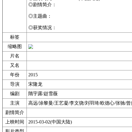
◎剧情简介：
◎主题曲：
◎获奖情况：
标签
缩略图
片名
又名
年份
2015
导演
宋隆龙
编剧
隋宇露/赵雪薇
主演
高远/涂黎曼/王艺凝/李文骁/刘羽琦/欧德心/张驰/曾
剧情简介
上映时间
2015-03-02(中国大陆)
影片类型