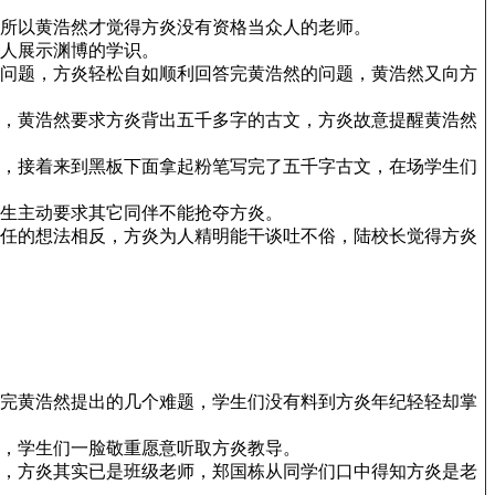
所以黄浩然才觉得方炎没有资格当众人的老师。
人展示渊博的学识。
问题，方炎轻松自如顺利回答完黄浩然的问题，黄浩然又向方
，黄浩然要求方炎背出五千多字的古文，方炎故意提醒黄浩然
，接着来到黑板下面拿起粉笔写完了五千字古文，在场学生们
生主动要求其它同伴不能抢夺方炎。
任的想法相反，方炎为人精明能干谈吐不俗，陆校长觉得方炎
完黄浩然提出的几个难题，学生们没有料到方炎年纪轻轻却掌
，学生们一脸敬重愿意听取方炎教导。
，方炎其实已是班级老师，郑国栋从同学们口中得知方炎是老