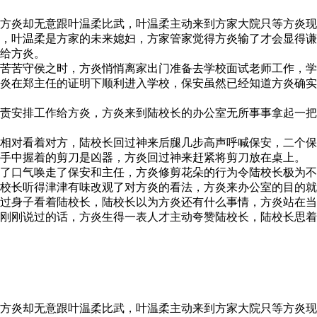
方炎却无意跟叶温柔比武，叶温柔主动来到方家大院只等方炎现
，叶温柔是方家的未来媳妇，方家管家觉得方炎输了才会显得谦
给方炎。
苦苦守侯之时，方炎悄悄离家出门准备去学校面试老师工作，学
炎在郑主任的证明下顺利进入学校，保安虽然已经知道方炎确实
责安排工作给方炎，方炎来到陆校长的办公室无所事事拿起一把
相对看着对方，陆校长回过神来后腿几步高声呼喊保安，二个保
手中握着的剪刀是凶器，方炎回过神来赶紧将剪刀放在桌上。
了口气唤走了保安和主任，方炎修剪花朵的行为令陆校长极为不
校长听得津津有味改观了对方炎的看法，方炎来办公室的目的就
过身子看着陆校长，陆校长以为方炎还有什么事情，方炎站在当
刚刚说过的话，方炎生得一表人才主动夸赞陆校长，陆校长思着
方炎却无意跟叶温柔比武，叶温柔主动来到方家大院只等方炎现