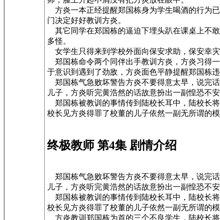
方炎一本正经提醒郑国栋身为学生喝酒的行为已
门决定好好教训方炎。
其它同学在郑国栋的逼迫下埋头趴在课桌上不敢
多怪。
女学生只得来到学校外面向保安求助，保安幸灾
郑国栋命令两个同伴出手教训方炎，方炎习得一
于意识到遇到了劲敌，方炎面色平静提醒郑国栋违
郑国栋气急败坏警告方炎不要得意太早，说完话
儿子，方炎听完黄浩然的话故意扮出一副惶恐不安
郑国栋被教训的事情传到陆校长耳中，陆校长将
校长见方炎得罪了校董的儿子依然一副无所谓的模
终极教师 第4集 剧情介绍
郑国栋气急败坏警告方炎不要得意太早，说完话
儿子，方炎听完黄浩然的话故意扮出一副惶恐不安
郑国栋被教训的事情传到陆校长耳中，陆校长将
校长见方炎得罪了校董的儿子依然一副无所谓的模
方炎教训郑国栋为首的三个不良学生，陆校长将