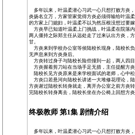
多年以来，叶温柔潜心习武一心只想打败方炎，
炎扬名立万，方家管家觉得方炎必须得输给叶温柔
的方家上门媳妇，叶温柔不以为然压根没想过要嫁
方炎早已知道叶温柔上门挑战，叶温柔在院落内
两人僵持之际郑主任从远处走了过来认出方炎，方
甘。
方炎来到学校办公室等侯陆校长现身，陆校长负
无声息来到方炎身后。
方炎转过身子与陆校长险些撞到一起，两人四目
方炎握着剪刀站在当场手足无措，主任提醒方炎
陆校长见方炎原来是来学校面试的老师，心中松
方炎口若悬河向陆校长讲述一大堆修花理论，陆
方炎谢过陆校长转身就走，离开办公室之前方炎转
完陆校长转身离去，陆校长坐在办公椅上回想方炎
终极教师 第1集 剧情介绍
多年以来，叶温柔潜心习武一心只想打败方炎，