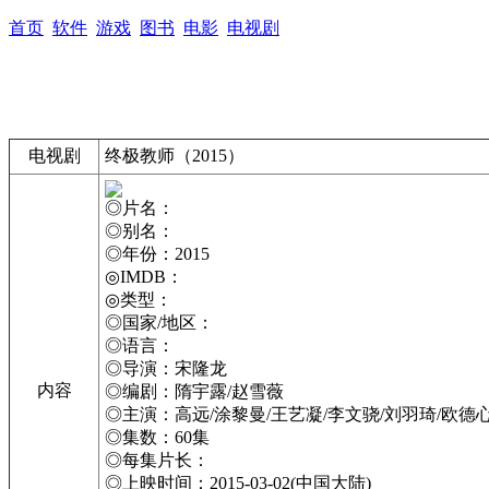
首页
软件
游戏
图书
电影
电视剧
电视剧
终极教师（2015）
◎片名：
◎别名：
◎年份：2015
◎IMDB：
◎类型：
◎国家/地区：
◎语言：
◎导演：宋隆龙
内容
◎编剧：隋宇露/赵雪薇
◎主演：高远/涂黎曼/王艺凝/李文骁/刘羽琦/欧德心
◎集数：60集
◎每集片长：
◎上映时间：2015-03-02(中国大陆)