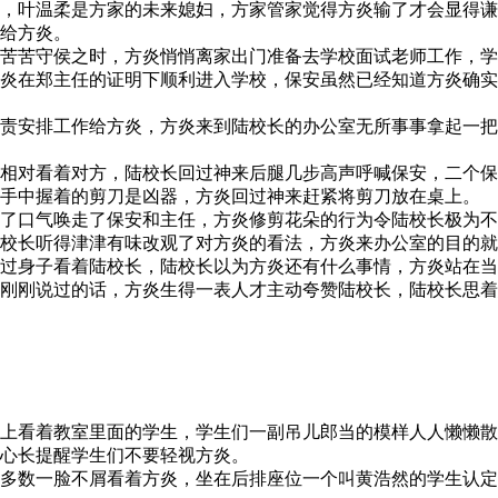
，叶温柔是方家的未来媳妇，方家管家觉得方炎输了才会显得谦
给方炎。
苦苦守侯之时，方炎悄悄离家出门准备去学校面试老师工作，学
炎在郑主任的证明下顺利进入学校，保安虽然已经知道方炎确实
责安排工作给方炎，方炎来到陆校长的办公室无所事事拿起一把
相对看着对方，陆校长回过神来后腿几步高声呼喊保安，二个保
手中握着的剪刀是凶器，方炎回过神来赶紧将剪刀放在桌上。
了口气唤走了保安和主任，方炎修剪花朵的行为令陆校长极为不
校长听得津津有味改观了对方炎的看法，方炎来办公室的目的就
过身子看着陆校长，陆校长以为方炎还有什么事情，方炎站在当
刚刚说过的话，方炎生得一表人才主动夸赞陆校长，陆校长思着
上看着教室里面的学生，学生们一副吊儿郎当的模样人人懒懒散
心长提醒学生们不要轻视方炎。
多数一脸不屑看着方炎，坐在后排座位一个叫黄浩然的学生认定