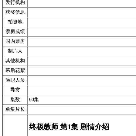
发行机构
获奖信息
拍摄地
票房成绩
国内票房
制片人
其他机构
幕后花絮
演职人员
导赏
集数
60集
单集片长
终极教师 第1集 剧情介绍