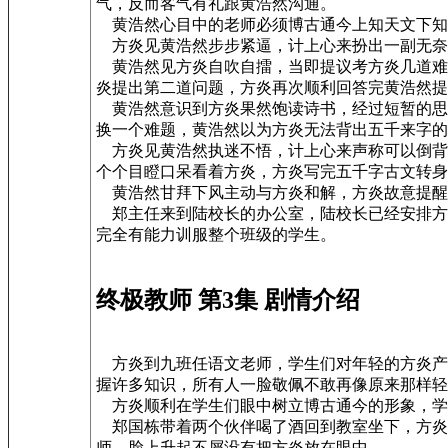
气，反而客气有礼跟黄浩然沟通。
黄浩然心目中的老师必须博古通今上知天文下知
方炎见黄浩然步步紧逼，计上心来扮出一副无奈
黄浩然见方炎自吹自擂，当即提议考方炎几道难
炎提出第二道问题，方炎再次顺利回答完黄浩然提
黄浩然意识到方炎果然饱读诗书，经过短暂的思
换一个难题，黄浩然以为方炎无法背出五千来字的
方炎见黄浩然执迷不悟，计上心来声称可以倒背
个个目瞪口呆看着方炎，方炎写完五千字古文转身
黄浩然甘拜下风主动与方炎和解，方炎故意提醒
郑主任来到陆校长的办公室，陆校长已经安排方
完全有能力训服整个班级的学生。
终极教师 第3集 剧情介绍
方炎到九班任语文老师，学生们对年轻的方炎产
握许多知识，所有人一脸敬佩不敢再像原来那样轻
方炎顺利在学生们眼中树立博古通今的形象，学
郑国栋带着两个伙伴喝了酒回到教室坐下，方炎
师，脸上升起不屑没有把方炎放在眼中。