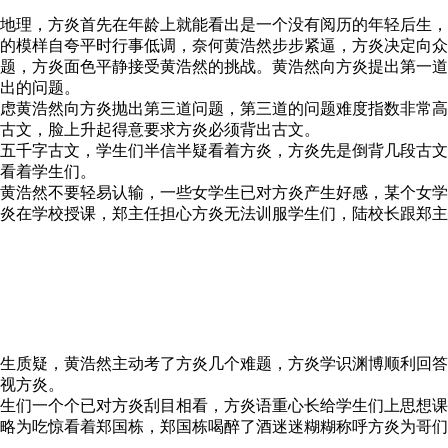
地理，方炎首先在年龄上就能看出是一个没有阅历的年轻后生，
的模样自夸平时行事低调，奈何黄浩然步步紧逼，方炎决定向众
题，方炎面色平静接受黄浩然的挑战。黄浩然向方炎提出第一道
出的问题。
虑黄浩然向方炎抛出第三道问题，第三道的问题难度指数非常高
古文，脸上升起得意要求方炎必须背出古文。
五千字古文，学生们半信半疑看着方炎，方炎先是倒背几段古文
看着学生们。
黄浩然不要轻易认输，一些女学生已对方炎产生好感，某个女学
炎在学校授课，郑主任担心方炎无法训服学生们，陆校长跟郑主
生质疑，黄浩然主动考了方炎几个难题，方炎学识渊博顺利回答
视方炎。
生们一个个已对方炎刮目相看，方炎语重心长给学生们上思想课
略为吃惊看着郑国栋，郑国栋喝醉了酒迷迷糊糊称呼方炎为哥们