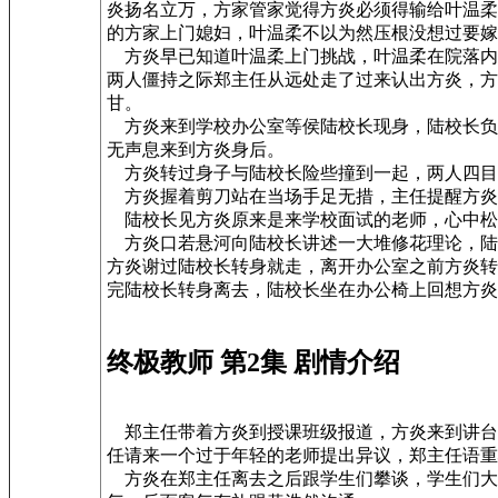
炎扬名立万，方家管家觉得方炎必须得输给叶温柔
的方家上门媳妇，叶温柔不以为然压根没想过要嫁
方炎早已知道叶温柔上门挑战，叶温柔在院落内
两人僵持之际郑主任从远处走了过来认出方炎，方
甘。
方炎来到学校办公室等侯陆校长现身，陆校长负
无声息来到方炎身后。
方炎转过身子与陆校长险些撞到一起，两人四目
方炎握着剪刀站在当场手足无措，主任提醒方炎
陆校长见方炎原来是来学校面试的老师，心中松
方炎口若悬河向陆校长讲述一大堆修花理论，陆
方炎谢过陆校长转身就走，离开办公室之前方炎转
完陆校长转身离去，陆校长坐在办公椅上回想方炎
终极教师 第2集 剧情介绍
郑主任带着方炎到授课班级报道，方炎来到讲台
任请来一个过于年轻的老师提出异议，郑主任语重
方炎在郑主任离去之后跟学生们攀谈，学生们大