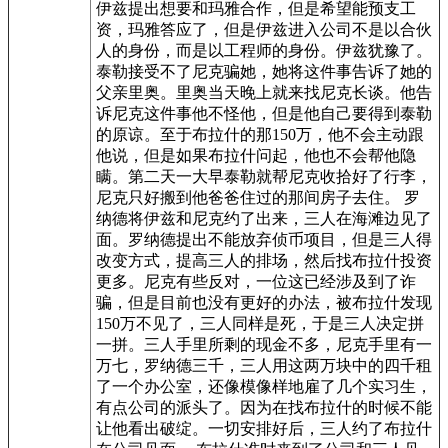
伊兹提出想要和玛雅合作，但是希望能预支工
资，玛雅答应了，但是伊兹进入公司不是以合伙
人的身份，而是以工程师的身份。伊兹犹豫了。
泰勒接受不了尼克骗她，她将这件事告诉了她的
父亲里奥。里奥当天晚上就来找尼克长谈。他告
诉尼克这件事他不怪他，但是他自己要得到泰勒
的原谅。至于布拉什的那150万，他不会主动跟
他说，但是如果布拉什问起，他也不会帮他隐
瞒。第二天一大早泰勒就帮尼克收拾好了行李，
尼克只好搬到他爸爸住过的那间房子去住。 罗
纳德将伊兹和尼克约了出来，三人在海滩边见了
面。罗纳德提出不能放弃侦币项目，但是三人得
改变方式，提高三人的排场，然后找布拉什投资
更多。尼克有些反对，一位这已经涉及到了诈
骗，但是目前也没有更好的办法，被布拉什发现
150万不见了，三人同样是死，于是三人决定拼
一拼。三人手里所剩的现金不多，尼克手里有一
万七，罗纳德三千，三人用这两万块中的四千租
了一个办公室，还像模像样地雇了几个实习生，
有点公司的派头了。因为在找布拉什的时候不能
让他看出破绽。一切安排好后，三人约了布拉什