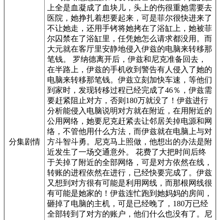
上全是血凝成了血块儿，头上的伤很重她需要去
医院，她挣扎着想要起来，可是菲尔很快进来了
不让她走，还用手铐将她拷在了浴缸上，她被菲
尔囚禁在了浴缸里，任凭她怎么请求都没用。而
大元就在客厅里安静地侵入伊兹的电脑来转移那
笔钱。 罗纳德离开后，伊兹和尼克准备回去，
在半路上，伊兹的手机收到警告有人侵入了她的
电脑来转移那笔钱。伊兹立刻加快车速，等他们
到家时，发现转移过程已经完成了46％，伊兹需
要赶紧阻止对方，否则180万就没了！伊兹进行
分析能侵入电脑说明对方就在附近，在用附近的
公用网络，她要尼克赶紧去让邻居关掉电源和网
络，不管他用什么方法，而伊兹就在电脑上与对
方斗智斗勇。尼克马上照做，他想出的办法是附
分集剧情
近发生了一场交通意外。 花费了大把时间后终
于关掉了附近的全部网络，可是对方依然在线，
转账的进程依然在进行，已经快要完成了。伊兹
又想到对方很有可能是利用网线，而那根网线很
有可能是她家的！伊兹连忙跑到她妈妈的房间，
砸掉了电脑的主机，可是已经晚了，180万已经
全部转到了对方的账户，他们什么也没有了。尼