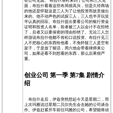
在公司见面。 布拉什准时来到了公司和三人见
面，布拉什看着这些布局很高兴，但是久经商场
的他还是怀疑这是三人为了让他投资而故意做出
来的。他不动声色的试探三人，三人也半开玩笑
半认真的回应。布拉什提出要看公司的银行资金
证明和投资人名单，前者被三人以会计不在拒绝
了，后者又以要保密的理由拒绝了。无论三人怎
样游说布拉什他都不肯松口说投资。布拉什见三
人不把核心的东西给他看，不免怀疑三人是空有
架子，于是放了狠话，周六他会带着律师来公
司，如果还看不到想看的东西，那么后果很严
重。
创业公司 第一季 第7集 剧情介
绍
布拉什走后，伊兹突然想起今天是星期二，而
上次玛雅说过星期二贝尔先生会去她的公司谈合
作。伊兹赶紧开车前往玛雅的公司，希望能将侦