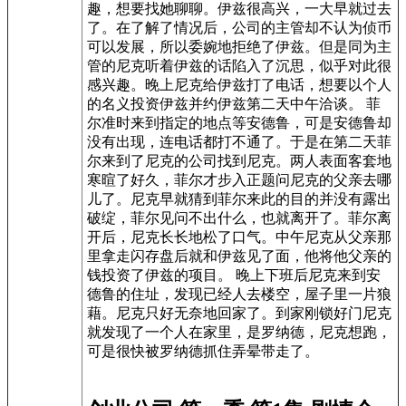
趣，想要找她聊聊。伊兹很高兴，一大早就过去
了。在了解了情况后，公司的主管却不认为侦币
可以发展，所以委婉地拒绝了伊兹。但是同为主
管的尼克听着伊兹的话陷入了沉思，似乎对此很
感兴趣。晚上尼克给伊兹打了电话，想要以个人
的名义投资伊兹并约伊兹第二天中午洽谈。 菲
尔准时来到指定的地点等安德鲁，可是安德鲁却
没有出现，连电话都打不通了。于是在第二天菲
尔来到了尼克的公司找到尼克。两人表面客套地
寒暄了好久，菲尔才步入正题问尼克的父亲去哪
儿了。尼克早就猜到菲尔来此的目的并没有露出
破绽，菲尔见问不出什么，也就离开了。菲尔离
开后，尼克长长地松了口气。中午尼克从父亲那
里拿走闪存盘后就和伊兹见了面，他将他父亲的
钱投资了伊兹的项目。 晚上下班后尼克来到安
德鲁的住址，发现已经人去楼空，屋子里一片狼
藉。尼克只好无奈地回家了。到家刚锁好门尼克
就发现了一个人在家里，是罗纳德，尼克想跑，
可是很快被罗纳德抓住弄晕带走了。