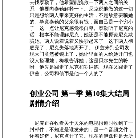
去找泰勒了，他希望能挽救一下两人之间的关
系，他要向泰勒解释一下。尼克说他做的这一切
只是想给两人带来更好的生活，不是故意要骗她
的。毕竟泰勒的父亲很有钱，而自己是一个穷小
子，这一点让尼克感觉很自卑。泰勒听了尼克的
话，根本不能理解尼克，她还是不能原谅尼克欺
骗她。两人说着说着又快吵起来了，这下两人彻
底完了，尼克失落地离开了。 伊兹来到公司发
现大门竟然被锁上了，她让里面的人给她开门也
没人搭理她，梅根告诉她，这是贝尔先生的吩
咐，他先是踢走了尼克和罗纳德，现在又踢走了
伊兹，公司和侦币是他一个人的了！
创业公司 第一季 第10集大结局
剧情介绍
尼克正在收看关于贝尔的电视报道时收到了一
封邮件，不知道是谁发来的，是一个音频文件，
怀着好奇，尼克点开了它。现在的伊兹也是无所