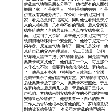
伊兹生气地和男朋友分手了，她把所有的东西都
搬回了家，可是家里人，特别是她的妈妈，可是
伊兹没有其他办法了。在公司上班的尼克回到
家，看见岳父到了很高兴。同时他也看到父亲打
来的未接电话，总有种不好的预感。后来父亲安
德鲁给他留了言约尼克晚上八点在安德鲁家见
面。尼克到了父亲家，原来他父亲要尼克帮忙将
钱悄悄地转移到一个安全账户，他给了尼克一个
闪存盘。尼克生气地拒绝了，因为总是这样，他
总给自己的父亲料理后事。 第二天清晨，迈阿
密海地人黑帮二把手罗纳德刚起床，同是黑帮的
奥斯卡就来找他了，他们抓了一个人，可是那个
人什么也不说，需要罗纳德想想办法。罗纳德去
了，他果真有办法，很快那个人就说出了实话，
是戴维斯杀了他们黑帮的乔杰。罗纳德得到实话
后让奥斯卡放了那个人，奥斯卡不想照做。于是
在罗纳德走后房间几步后，背后的屋子里传来一
声枪响。罗纳德来到安德鲁所在的公司却被告知
安德鲁已经请假了，他想要查一下自己的账户，
工作人员告诉他根本没有他的账户！罗纳德意识
到他被安德鲁骗了！ 有公司对伊兹的侦币感兴